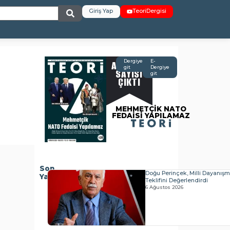
Giriş Yap
TeoriDergisi
AĞUSTOS
Dergiye
E-
git
Dergiye
SAYISI
git
ÇIKTI
MEHMETÇİK NATO
FEDAİSİ YAPILAMAZ
Son
Doğu Perinçek, Milli Dayanış
Yazılar
Teklifini Değerlendirdi
6 Ağustos 2026