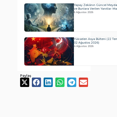
Yapay Zekânın Güncel Meyda
ve Bunlara Verilen Yanıtlar: Mar.
6 Ağustos 2026
Yükselen Asya Bülteni (22 T
02 Ağustos 2026)
4 Ağustos 2026
Paylaş