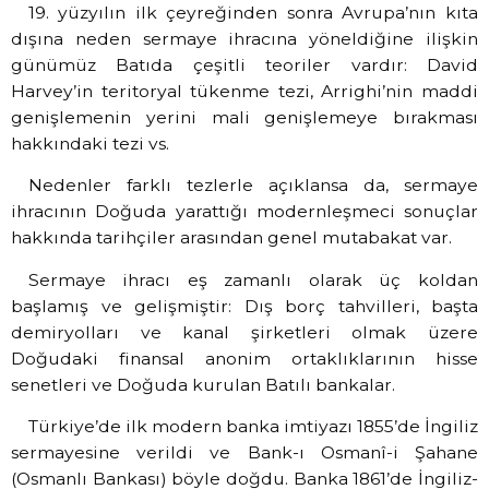
19. yüzyılın ilk çeyreğinden sonra Avrupa’nın kıta
dışına neden sermaye ihracına yöneldiğine ilişkin
günümüz Batıda çeşitli teoriler vardır: David
Harvey’in teritoryal tükenme tezi, Arrighi’nin maddi
genişlemenin yerini mali genişlemeye bırakması
hakkındaki tezi vs.
Nedenler farklı tezlerle açıklansa da, sermaye
ihracının Doğuda yarattığı modernleşmeci sonuçlar
hakkında tarihçiler arasından genel mutabakat var.
Sermaye ihracı eş zamanlı olarak üç koldan
başlamış ve gelişmiştir: Dış borç tahvilleri, başta
demiryolları ve kanal şirketleri olmak üzere
Doğudaki finansal anonim ortaklıklarının hisse
senetleri ve Doğuda kurulan Batılı bankalar.
Türkiye’de ilk modern banka imtiyazı 1855’de İngiliz
sermayesine verildi ve Bank-ı Osmanî-i Şahane
(Osmanlı Bankası) böyle doğdu. Banka 1861’de İngiliz-