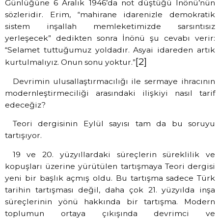
Günlüğüne 6 Aralık 1946’da not düştüğü İnönü’nün
sözleridir. Erim, “mahirane idarenizle demokratik
sistem inşallah memleketimizde sarsıntısız
yerleşecek” dedikten sonra İnönü şu cevabı verir:
“Selamet tuttuğumuz yoldadır. Asyai idareden artık
[2]
kurtulmalıyız. Onun sonu yoktur.”
Devrimin ulusallaştırmacılığı ile sermaye ihracının
modernleştirmeciliği arasındaki ilişkiyi nasıl tarif
edeceğiz?
Teori dergisinin Eylül sayısı tam da bu soruyu
tartışıyor.
19 ve 20. yüzyıllardaki süreçlerin süreklilik ve
kopuşları üzerine yürütülen tartışmaya Teori dergisi
yeni bir başlık açmış oldu. Bu tartışma sadece Türk
tarihin tartışması değil, daha çok 21. yüzyılda inşa
süreçlerinin yönü hakkında bir tartışma. Modern
toplumun ortaya çıkışında devrimci ve