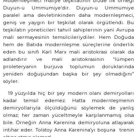
Modernleşmeci maliye teşkilatının bizde ilk örneği
Duyun-u Ummumiye’dir. Duyun-u Ummumiye
paralel ama devletinkinden daha modernleşmeci,
geniş ve yaygın bir teşkilat olarak örgütlendi. Bu
teşkilatın yöneticileri tahvil sahiplerinin yani Avrupa
mali sermayesinin temsilcileriydiler. Hem Doğuda
hem de Batıda modernleşme süreçlerine önderlik
eden bu sınıfı Karl Marx mali aristokrasi olarak da
adlandırır ve mali aristokrasinin “lümpen
proleteryanın burjuva toplumun doruklarında
yeniden doğuşundan başka bir şey olmadığını”
söyler.
19 yüzyılda hiç bir şey modern olanı demiryolları
kadar temsil edemez. Hatta modernleşmenin
demiryollarıyla ölçüldüğünü söylemek de yanlış
olmaz; her zaman yüceltmeyle karşılanmamış olsa
bile. Örneğin Anna Karenina demiryoluna atlayarak
intihar eder. Tolstoy Anna Karenina’yı boşuna trenin