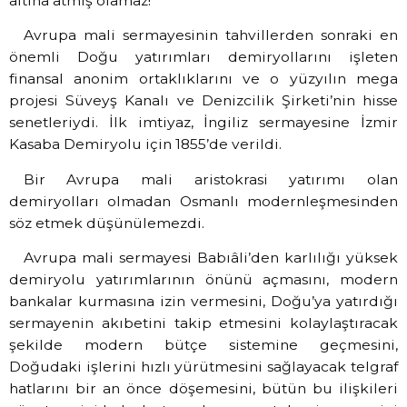
altına atmış olamaz!
Avrupa mali sermayesinin tahvillerden sonraki en
önemli Doğu yatırımları demiryollarını işleten
finansal anonim ortaklıklarını ve o yüzyılın mega
projesi Süveyş Kanalı ve Denizcilik Şirketi’nin hisse
senetleriydi. İlk imtiyaz, İngiliz sermayesine İzmir
Kasaba Demiryolu için 1855’de verildi.
Bir Avrupa mali aristokrasi yatırımı olan
demiryolları olmadan Osmanlı modernleşmesinden
söz etmek düşünülemezdi.
Avrupa mali sermayesi Babıâli’den karlılığı yüksek
demiryolu yatırımlarının önünü açmasını, modern
bankalar kurmasına izin vermesini, Doğu’ya yatırdığı
sermayenin akıbetini takip etmesini kolaylaştıracak
şekilde modern bütçe sistemine geçmesini,
Doğudaki işlerini hızlı yürütmesini sağlayacak telgraf
hatlarını bir an önce döşemesini, bütün bu ilişkileri