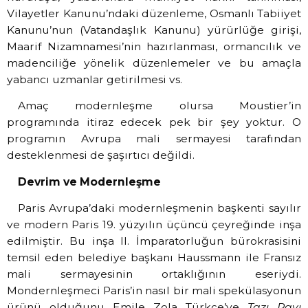
Vilayetler Kanunu’ndaki düzenleme, Osmanlı Tabiiyet
Kanunu’nun (Vatandaşlık Kanunu) yürürlüğe girişi,
Maarif Nizamnamesi’nin hazırlanması, ormancılık ve
madenciliğe yönelik düzenlemeler ve bu amaçla
yabancı uzmanlar getirilmesi vs.
Amaç modernleşme olursa Moustier’in
programında itiraz edecek pek bir şey yoktur. O
programın Avrupa mali sermayesi tarafından
desteklenmesi de şaşırtıcı değildi.
Devrim ve Modernleşme
Paris Avrupa’daki modernleşmenin başkenti sayılır
ve modern Paris 19. yüzyılın üçüncü çeyreğinde inşa
edilmiştir. Bu inşa II. İmparatorluğun bürokrasisini
temsil eden belediye başkanı Haussmann ile Fransız
mali sermayesinin ortaklığının eseriydi.
Mondernleşmeci Paris’in nasıl bir mali spekülasyonun
ürünü olduğunu Emile Zola Türkçe’ye
Tazı Payı