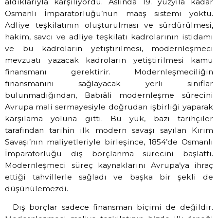
aldıklarıyla karşılıyordu. Aslında 19. yüzyıla kadar
Osmanlı İmparatorluğu’nun maaş sistemi yoktu.
Adliye teşkilatının oluşturulması ve sürdürülmesi,
hakim, savcı ve adliye teşkilatı kadrolarının istidamı
ve bu kadroların yetiştirilmesi, modernleşmeci
mevzuatı yazacak kadroların yetiştirilmesi kamu
finansmanı gerektirir. Modernleşmeciliğin
finansmanını sağlayacak yerli sınıflar
bulunmadığından, Babıâli modernleşme sürecini
Avrupa mali sermayesiyle doğrudan işbirliği yaparak
karşılama yoluna gitti. Bu yük, bazı tarihçiler
tarafından tarihin ilk modern savaşı sayılan Kırım
Savaşı’nın maliyetleriyle birleşince, 1854’de Osmanlı
İmparatorluğu dış borçlanma sürecini başlattı.
Modernleşmeci süreç kaynaklarını Avrupa’ya ihraç
ettiği tahvillerle sağladı ve başka bir şekli de
düşünülemezdi.
Dış borçlar sadece finansman biçimi de değildir.