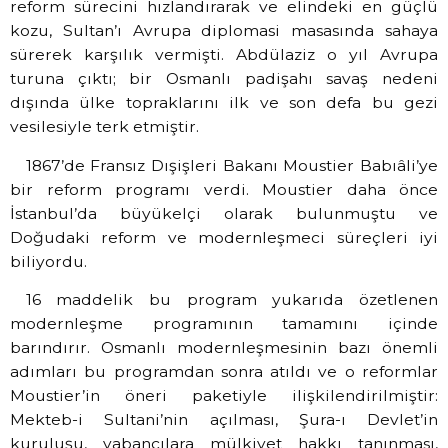
reform sürecini hızlandırarak ve elindeki en güçlü
kozu, Sultan’ı Avrupa diplomasi masasında sahaya
sürerek karşılık vermişti. Abdülaziz o yıl Avrupa
turuna çıktı; bir Osmanlı padişahı savaş nedeni
dışında ülke topraklarını ilk ve son defa bu gezi
vesilesiyle terk etmiştir.
1867’de Fransız Dışişleri Bakanı Moustier Babıâli’ye
bir reform programı verdi. Moustier daha önce
İstanbul’da büyükelçi olarak bulunmuştu ve
Doğudaki reform ve modernleşmeci süreçleri iyi
biliyordu.
16 maddelik bu program yukarıda özetlenen
modernleşme programının tamamını içinde
barındırır. Osmanlı modernleşmesinin bazı önemli
adımları bu programdan sonra atıldı ve o reformlar
Moustier’in öneri paketiyle ilişkilendirilmiştir:
Mekteb-i Sultani’nin açılması, Şura-ı Devlet’in
kuruluşu, yabancılara mülkiyet hakkı tanınması,