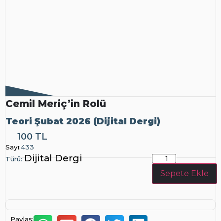
Cemil Meriç’in Rolü
Teori Şubat 2026 (Dijital Dergi)
100 TL
Dijital
Sayı:
433
Dergi
Dijital Dergi
Türü:
Sepete Ekle
Paylaş: