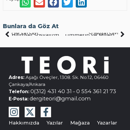
Bunlara da Göz At
ÖNCEKI SAYI
SONRAKI SAYI
Bilimsel Sosyalizm ve Ütopyacı Sosyalizm
Ümmetin ve Milletin Tarihselliği
Adres:
Aşağı Öveçler, 1308. Sk. No:12, 06460
Çankaya/Ankara
0(312) 431 40 31
0 554 361 21 73
Telefon:
–
dergiteori@gmail.com
E-Posta:
Hakkımızda
Yazılar
Mağaza
Yazarlar