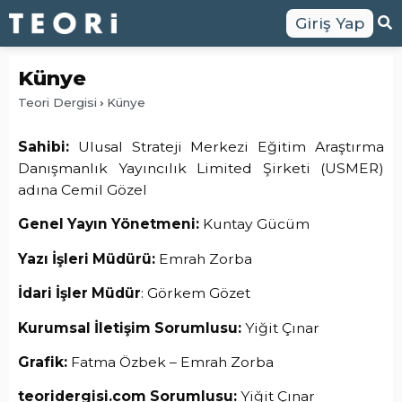
Giriş Yap
Künye
Teori Dergisi
Künye
Sahibi:
Ulusal Strateji Merkezi Eğitim Araştırma
Danışmanlık Yayıncılık Limited Şirketi (USMER)
adına Cemil Gözel
Genel Yayın Yönetmeni:
Kuntay Gücüm
Yazı İşleri Müdürü:
Emrah Zorba
İdari İşler Müdür
: Görkem Gözet
Kurumsal İletişim Sorumlusu:
Yiğit Çınar
Grafik:
Fatma Özbek – Emrah Zorba
teoridergisi.com Sorumlusu:
Yiğit Çınar