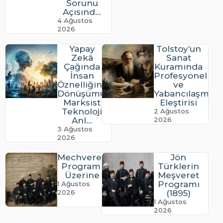
Sorunu
Açısınd...
4 Ağustos
2026
Yapay
Tolstoy’un
Zekâ
Sanat
Çağında
Kuramında
İnsan
Profesyonelle
Öznelliğinin
ve
Dönüşümü:
Yabancılaşma
Marksist
Eleştirisi
Teknoloji
2 Ağustos
Anl...
2026
3 Ağustos
2026
Mechveret’in
Jön
Programı
Türklerin
Üzerine
Meşveret
Programı
1 Ağustos
2026
(1895)
1 Ağustos
2026