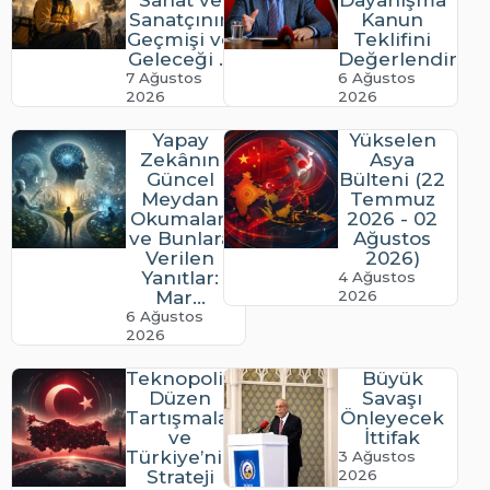
Sanat ve
Dayanışma
Sanatçının
Kanun
Geçmişi ve
Teklifini
Geleceği ...
Değerlendirdi
7 Ağustos
6 Ağustos
2026
2026
Yapay
Yükselen
Zekânın
Asya
Güncel
Bülteni (22
Meydan
Temmuz
Okumaları
2026 - 02
ve Bunlara
Ağustos
Verilen
2026)
Yanıtlar:
4 Ağustos
Mar...
2026
6 Ağustos
2026
Teknopolitik
Büyük
Düzen
Savaşı
Tartışmaları
Önleyecek
ve
İttifak
Türkiye’nin
3 Ağustos
Strateji
2026