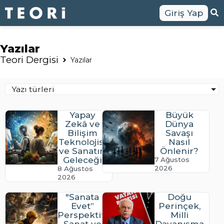
Giriş Yap
Yazılar
Teori Dergisi
Yazılar
Yazı türleri
Yapay
Büyük
Zekâ ve
Dünya
Bilişim
Savaşı
Teknolojisi
Nasıl
ve Sanatın
Önlenir?
Geleceği
7 Ağustos
2026
8 Ağustos
2026
"Sanata
Doğu
Evet”
Perinçek,
Perspektifinden
Milli