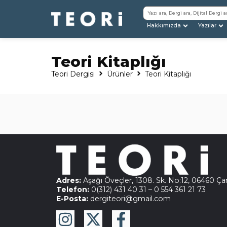
Hakkımızda
Yazılar
Teori Kitaplığı
Teori Dergisi
Ürünler
Teori Kitaplığı
Adres:
Aşağı Öveçler, 1308. Sk. No:12, 06460 Ç
Telefon:
0(312) 431 40 31
–
0 554 361 21 73
E-Posta:
dergiteori@gmail.com