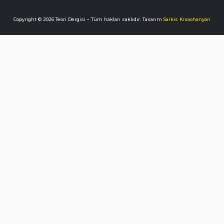
Copyright © 2026 Teori Dergisi – Tüm hakları saklıdır. Tasarım
Sarkis Kısaohanyan