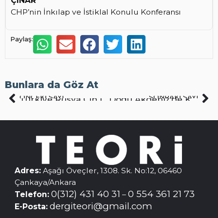
ÇINAR
CHP’nin İnkılap ve İstiklal Konulu Konferansı
Paylaş:
Bunlara da Göz At
ÖNCEKI SAYI
SONRAKI SAYI
Türkiye Rusya Çin İran İttifak Projesi Tarihi ve Yol Haritası
Doğu Akdeniz’de Kıbrıs Hesaplaşması
Adres:
Aşağı Öveçler, 1308. Sk. No:12, 06460
Çankaya/Ankara
0(312) 431 40 31
0 554 361 21 73
Telefon:
–
dergiteori@gmail.com
E-Posta: