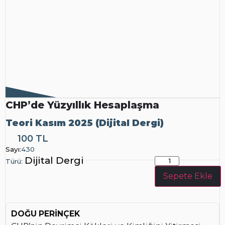
CHP’de Yüzyıllık Hesaplaşma
Teori Kasım 2025 (Dijital Dergi)
100 TL
Dijital
Sayı:
430
Dergi
Dijital Dergi
Türü:
Sepete Ekle
DOĞU PERİNÇEK