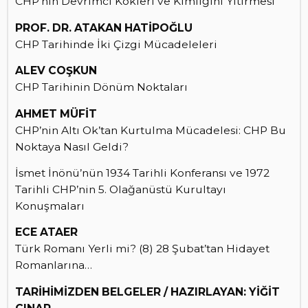
CHP’nin Devrimci Kökleri ve Kimliğini Yitirmesi
PROF. DR. ATAKAN HATİPOĞLU
CHP Tarihinde İki Çizgi Mücadeleleri
ALEV COŞKUN
CHP Tarihinin Dönüm Noktaları
AHMET MÜFİT
CHP’nin Altı Ok’tan Kurtulma Mücadelesi: CHP Bu
Noktaya Nasıl Geldi?
İsmet İnönü’nün 1934 Tarihli Konferansı ve 1972
Tarihli CHP’nin 5. Olağanüstü Kurultayı
Konuşmaları
ECE ATAER
Türk Romanı Yerli mi? (8) 28 Şubat’tan Hidayet
Romanlarına…
TARİHİMİZDEN BELGELER / HAZIRLAYAN: YİĞİT