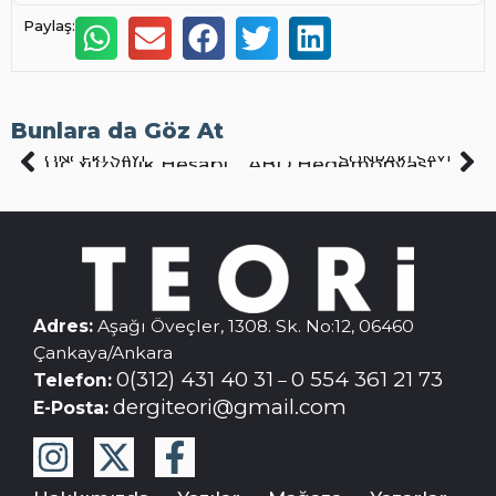
Paylaş:
Bunlara da Göz At
ÖNCEKI SAYI
SONRAKI SAYI
Üç Yüzyıllık Hesaplaşma Vatandaşlık Devrimi
ABD Hegemonyasının Çöküşü
Adres:
Aşağı Öveçler, 1308. Sk. No:12, 06460
Çankaya/Ankara
0(312) 431 40 31
0 554 361 21 73
Telefon:
–
dergiteori@gmail.com
E-Posta: