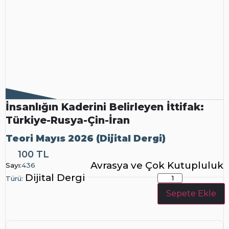
İnsanlığın Kaderini Belirleyen İttifak:
Türkiye-Rusya-Çin-İran
Teori Mayıs 2026 (Dijital Dergi)
Dijital
100 TL
Dergi
Avrasya ve Çok Kutupluluk
Sayı:
436
Dijital Dergi
Türü:
Sepete Ekle