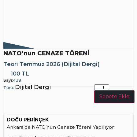
NATO’nun CENAZE TÖRENİ
Teori Temmuz 2026 (Dijital Dergi)
100 TL
Dijital
Sayı:
438
Dergi
Dijital Dergi
Türü:
Sepete Ekle
DOĞU PERİNÇEK
Ankara’da NATO’nun Cenaze Töreni Yapılıyor