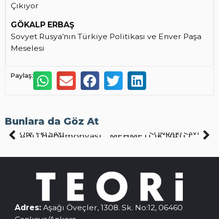
Çıkıyor
GÖKALP ERBAŞ
Sovyet Rusya’nın Türkiye Politikası ve Enver Paşa
Meselesi
Paylaş:
Bunlara da Göz At
ÖNCEKI SAYI
SONRAKI SAYI
ABD Hegemonyasının Çöküşü
MEHMETÇİK NATO FEDAİSİ YAPILAMAZ
Adres:
Aşağı Öveçler, 1308. Sk. No:12, 06460