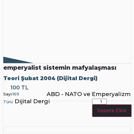
emperyalist sistemin mafyalaşması
Teori Şubat 2004 (Dijital Dergi)
100 TL
Dijital
ABD - NATO ve Emperyalizm
Sayı:
169
Dergi
Dijital Dergi
Türü:
Sepete Ekle