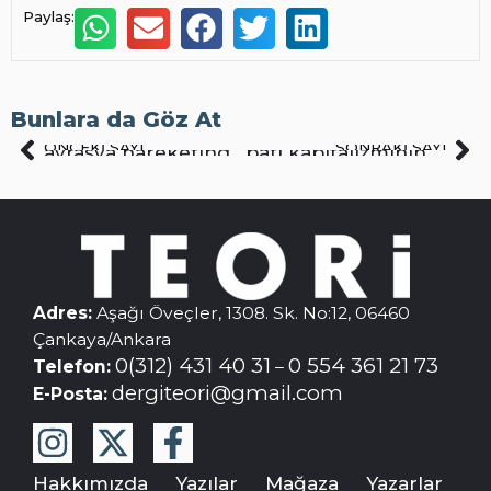
Paylaş:
Bunlara da Göz At
ÖNCEKI SAYI
SONRAKI SAYI
avrasya hareketinde büyük atılım
batı kapitalizminin değişen yüzü
Adres:
Aşağı Öveçler, 1308. Sk. No:12, 06460
Çankaya/Ankara
0(312) 431 40 31
0 554 361 21 73
Telefon:
–
dergiteori@gmail.com
E-Posta:
Hakkımızda
Yazılar
Mağaza
Yazarlar