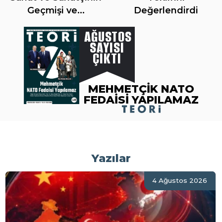
Geçmişi ve...
Değerlendirdi
AĞUSTOS
SAYISI
ÇIKTI
MEHMETÇİK NATO
FEDAİSİ YAPILAMAZ
Yazılar
4 Ağustos 2026