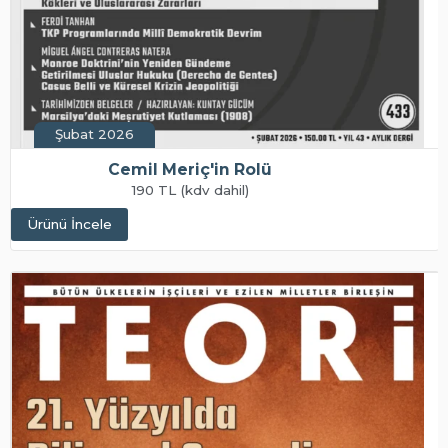
Şubat 2026
Cemil Meriç'in Rolü
190 TL (kdv dahil)
Ürünü İncele