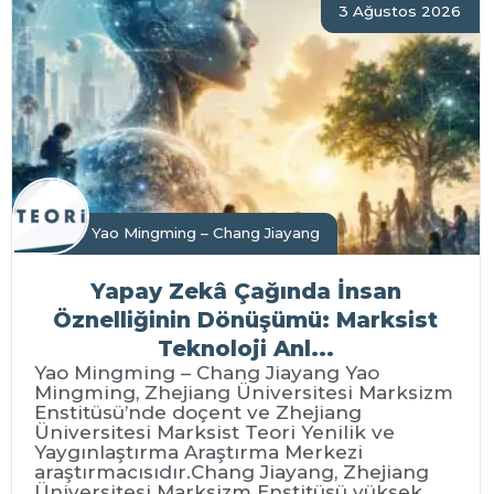
3 Ağustos 2026
Yao Mingming – Chang Jiayang
Yapay Zekâ Çağında İnsan
Öznelliğinin Dönüşümü: Marksist
Teknoloji Anl...
Yao Mingming – Chang Jiayang Yao
Mingming, Zhejiang Üniversitesi Marksizm
Enstitüsü’nde doçent ve Zhejiang
Üniversitesi Marksist Teori Yenilik ve
Yaygınlaştırma Araştırma Merkezi
araştırmacısıdır.Chang Jiayang, Zhejiang
Üniversitesi Marksizm Enstitüsü yüksek