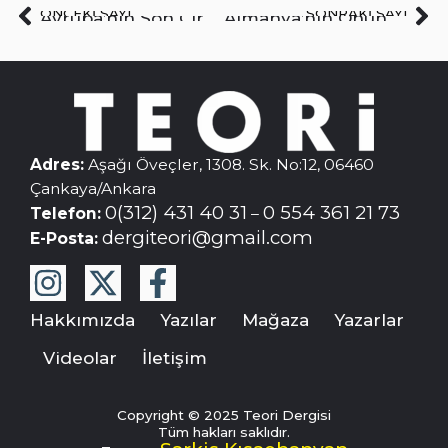
ÖNCEKI SAYI
SONRAKI SAYI
Avrupa’nın Son Çırpınışı: Savaş Sanayisi
Almanya’nın Önündeki Tarihî Rol ve Türklerin Katılımı
Adres:
Aşağı Öveçler, 1308. Sk. No:12, 06460
Çankaya/Ankara
0(312) 431 40 31
0 554 361 21 73
Telefon:
–
dergiteori@gmail.com
E-Posta:
Hakkımızda
Yazılar
Mağaza
Yazarlar
Videolar
İletişim
Copyright © 2025 Teori Dergisi
Tüm hakları saklıdır.