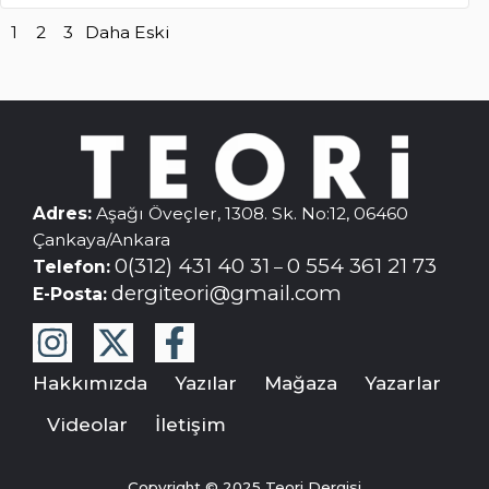
1
2
3
Daha Eski
Adres:
Aşağı Öveçler, 1308. Sk. No:12, 06460
Çankaya/Ankara
0(312) 431 40 31
0 554 361 21 73
Telefon:
–
dergiteori@gmail.com
E-Posta:
Hakkımızda
Yazılar
Mağaza
Yazarlar
Videolar
İletişim
Copyright © 2025 Teori Dergisi