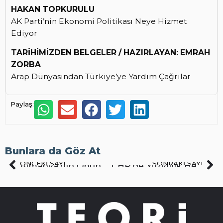
HAKAN TOPKURULU
AK Parti’nin Ekonomi Politikası Neye Hizmet
Ediyor
TARİHİMİZDEN BELGELER / HAZIRLAYAN: EMRAH
ZORBA
Arap Dünyasından Türkiye’ye Yardım Çağrılar
Paylaş:
Bunlara da Göz At
ÖNCEKI SAYI
SONRAKI SAYI
Almanya’nın Önündeki Tarihî Rol ve Türklerin Katılımı
CHP’de Yüzyıllık Hesaplaşma