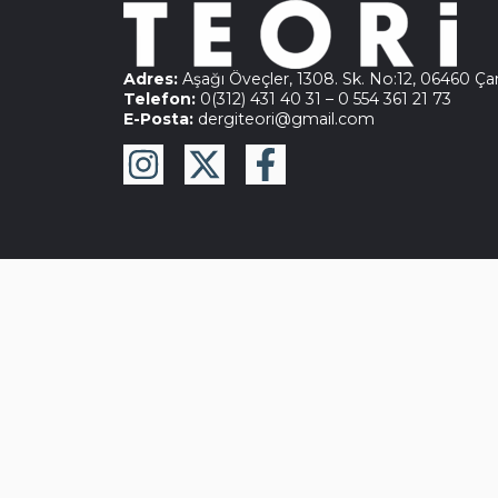
Adres:
Aşağı Öveçler, 1308. Sk. No:12, 06460 Ç
Telefon:
0(312) 431 40 31
–
0 554 361 21 73
E-Posta:
dergiteori@gmail.com