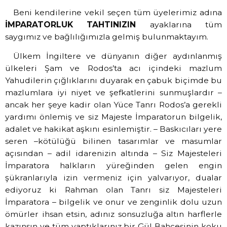
Beni kendilerine vekil seçen tüm üyelerimiz adına
İMPARATORLUK TAHTINIZIN
ayaklarına tüm
saygımız ve bağlılığımızla gelmiş bulunmaktayım.
Ülkem İngiltere ve dünyanın diğer aydınlanmış
ülkeleri Şam ve Rodos’ta acı içindeki mazlum
Yahudilerin çığlıklarını duyarak en çabuk biçimde bu
mazlumlara iyi niyet ve şefkatlerini sunmuşlardır –
ancak her şeye kadir olan Yüce Tanrı Rodos’a gerekli
yardımı önlemiş ve siz Majeste İmparatorun bilgelik,
adalet ve hakikat aşkını esinlemiştir. – Baskıcıları yere
seren –kötülüğü bilinen tasarımlar ve masumlar
açısından – adil idarenizin altında – Siz Majesteleri
İmparatora halkların yüreğinden gelen engin
şükranlarıyla izin vermeniz için yalvarıyor, dualar
ediyoruz ki Rahman olan Tanrı siz Majesteleri
İmparatora – bilgelik ve onur ve zenginlik dolu uzun
ömürler ihsan etsin, adınız sonsuzluğa altın harflerle
kazınsın ve tüm yaptıklarınız bir Gül Bahçesinin koku