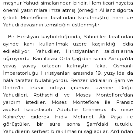
meşhur Yahudi simalarından biridir. Hem ticari hayatta
önemli yatırımlara imza atmış (örneğin Allianz sigorta
şirketi Montefiore tarafından kurulmuştu) hem de
Yahudi davasının temsilciğini üstlenmiştir.
Bir Hıristiyan kaybolduğunda, Yahudiler tarafından
ayinde kanı kullanılmak üzere kaçırıldığı iddia
edilebiliyor; Yahudiler, Hıristiyanların saldırılarına
uğruyordu. Kan iftirası Orta Çağ’dan sonra Avrupa’da
yavaş yavaş ortadan kalmıştır, fakat Osmanlı
İmparatorluğu Hıristiyanları arasında 19. yüzyılda da
hâlâ taraftar bulabiliyordu. Benzer iddiaların Şam ve
Rodos’ta tekrar ortaya çıkması üzerine Doğu
Yahudileri, Rothschild ve Moses Montefiore’dan
yardım istediler. Moses Montefiore ile Fransız
avukat
Isaac-Jacob Adolphe Crémieux
ilk önce
Kahire’ye giderek Hıdiv Mehmet Âli Paşa ile
görüştüler, bir süre sonra Şam’daki tutuklu
Yahudilerin serbest bırakılmasını sağladılar. Ardından