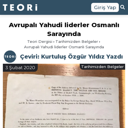
Giriş Yap
Avrupalı Yahudi liderler Osmanlı
Sarayında
Teori Dergisi
Tarihimizden Belgeler
Avrupalı Yahudi liderler Osmanlı Sarayında
Çeviri: Kurtuluş Özgür Yıldız Yazdı
Tarihimizden Belgeler
3 Şubat 2020