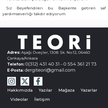
Siz Beyefendileri bu Başkente getiren saf
yardımseverliği takdir ediyorum.
Adres:
Aşağı Öveçler, 1308. Sk. No:12, 06460
Çankaya/Ankara
0(312) 431 40 31
0 554 361 21 73
Telefon:
–
dergiteori@gmail.com
E-Posta:
Hakkımızda
Yazılar
Mağaza
Yazarlar
Videolar
İletişim