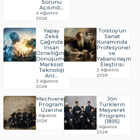
Sorunu
Açısınd...
4 Ağustos
2026
Yapay
Tolstoy’un
Zekâ
Sanat
Çağında
Kuramında
İnsan
Profesyonelle
Öznelliğinin
ve
Dönüşümü:
Yabancılaşma
Marksist
Eleştirisi
Teknoloji
2 Ağustos
Anl...
2026
3 Ağustos
2026
Mechveret’in
Jön
Programı
Türklerin
Üzerine
Meşveret
Programı
1 Ağustos
2026
(1895)
1 Ağustos
2026