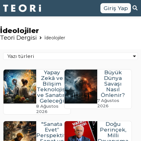
Giriş Yap
İdeolojiler
Teori Dergisi
İdeolojiler
Yazı türleri
Yapay
Büyük
Zekâ ve
Dünya
Bilişim
Savaşı
Teknolojisi
Nasıl
ve Sanatın
Önlenir?
Geleceği
7 Ağustos
2026
8 Ağustos
2026
"Sanata
Doğu
Evet”
Perinçek,
Perspektifinden
Milli