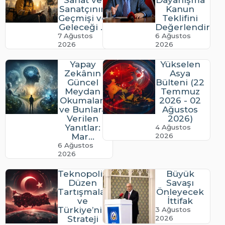
Sanat ve
Dayanışma
Sanatçının
Kanun
Geçmişi ve
Teklifini
Geleceği ...
Değerlendirdi
7 Ağustos
6 Ağustos
2026
2026
Yapay
Yükselen
Zekânın
Asya
Güncel
Bülteni (22
Meydan
Temmuz
Okumaları
2026 - 02
ve Bunlara
Ağustos
Verilen
2026)
Yanıtlar:
4 Ağustos
Mar...
2026
6 Ağustos
2026
Teknopolitik
Büyük
Düzen
Savaşı
Tartışmaları
Önleyecek
ve
İttifak
Türkiye’nin
3 Ağustos
Strateji
2026