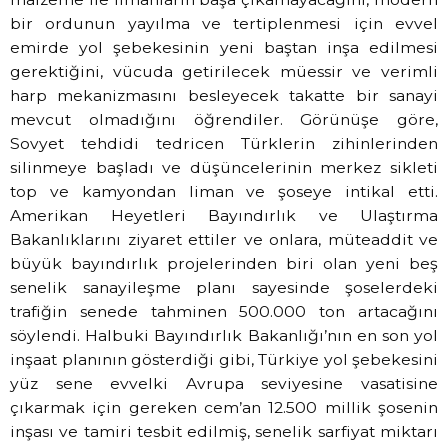
bir ordunun yayılma ve tertiplenmesi için evvel
emirde yol şebekesinin yeni baştan inşa edilmesi
gerektiğini, vücuda getirilecek müessir ve verimli
harp mekanizmasını besleyecek takatte bir sanayi
mevcut olmadığını öğrendiler. Görünüşe göre,
Sovyet tehdidi tedricen Türklerin zihinlerinden
silinmeye başladı ve düşüncelerinin merkez sikleti
top ve kamyondan liman ve şoseye intikal etti.
Amerikan Heyetleri Bayındırlık ve Ulaştırma
Bakanlıklarını ziyaret ettiler ve onlara, müteaddit ve
büyük bayındırlık projelerinden biri olan yeni beş
senelik sanayileşme planı sayesinde şoselerdeki
trafiğin senede tahminen 500.000 ton artacağını
söylendi. Halbuki Bayındırlık Bakanlığı’nın en son yol
inşaat planının gösterdiği gibi, Türkiye yol şebekesini
yüz sene evvelki Avrupa seviyesine vasatisine
çıkarmak için gereken cem’an 12.500 millik şosenin
inşası ve tamiri tesbit edilmiş, senelik sarfiyat miktarı