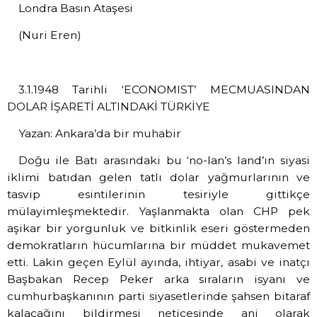
Londra Basın Ataşesi
(Nuri Eren)
3.1.1948 Tarihli ‘ECONOMIST’ MECMUASINDAN
DOLAR İŞARETİ ALTINDAKİ TÜRKİYE
Yazan: Ankara’da bir muhabir
Doğu ile Batı arasındaki bu ‘no-lan’s land’ın siyasi
iklimi batıdan gelen tatlı dolar yağmurlarının ve
tasvip esintilerinin tesiriyle gittikçe
mülayimleşmektedir. Yaşlanmakta olan CHP pek
aşikar bir yorgunluk ve bitkinlik eseri göstermeden
demokratların hücumlarına bir müddet mukavemet
etti. Lakin geçen Eylül ayında, ihtiyar, asabi ve inatçı
Başbakan Recep Peker arka sıraların isyanı ve
cumhurbaşkanının parti siyasetlerinde şahsen bitaraf
kalacağını bildirmesi neticesinde ani olarak