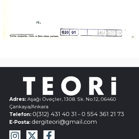
Adres:
Aşağı Öveçler, 1308. Sk. No:12, 06460
Çankaya/Ankara
0(312) 431 40 31
0 554 361 21 73
Telefon:
–
dergiteori@gmail.com
E-Posta: