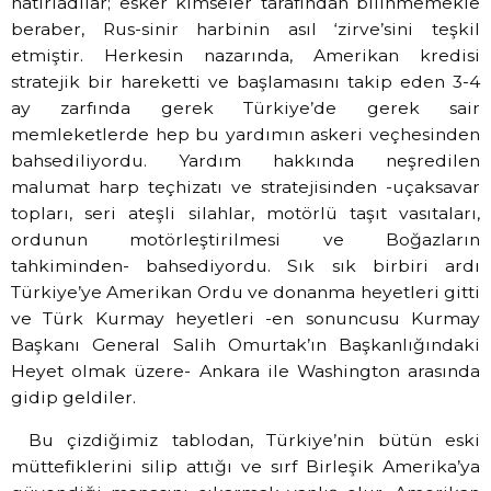
hatırladılar; esker kimseler tarafından bilinmemekle
beraber, Rus-sinir harbinin asıl ‘zirve’sini teşkil
etmiştir. Herkesin nazarında, Amerikan kredisi
stratejik bir hareketti ve başlamasını takip eden 3-4
ay zarfında gerek Türkiye’de gerek sair
memleketlerde hep bu yardımın askeri veçhesinden
bahsediliyordu. Yardım hakkında neşredilen
malumat harp teçhizatı ve stratejisinden -uçaksavar
topları, seri ateşli silahlar, motörlü taşıt vasıtaları,
ordunun motörleştirilmesi ve Boğazların
tahkiminden- bahsediyordu. Sık sık birbiri ardı
Türkiye’ye Amerikan Ordu ve donanma heyetleri gitti
ve Türk Kurmay heyetleri -en sonuncusu Kurmay
Başkanı General Salih Omurtak’ın Başkanlığındaki
Heyet olmak üzere- Ankara ile Washington arasında
gidip geldiler.
Bu çizdiğimiz tablodan, Türkiye’nin bütün eski
müttefiklerini silip attığı ve sırf Birleşik Amerika’ya