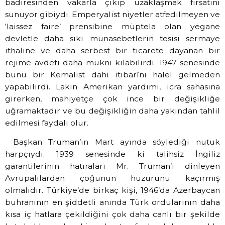
badiresinden vakarla çıkıp uzaklaşmak fırsatını
sunuyor gibiydi. Emperyalist niyetler atfedilmeyen ve
‘laissez faire’ prensibine müptela olan yegane
devletle daha sıkı münasebetlerin tesisi sermaye
ithaline ve daha serbest bir ticarete dayanan bir
rejime avdeti daha mukni kılabilirdi. 1947 senesinde
bunu bir Kemalist dahi itibarînı halel gelmeden
yapabilirdi. Lakin Amerikan yardımı, icra sahasına
girerken, mahiyetçe çok ince bir değişikliğe
uğramaktadır ve bu değişikliğin daha yakından tahlil
edilmesi faydalı olur.
Başkan Truman’ın Mart ayında söylediği nutuk
harpçıydı. 1939 senesinde ki talihsiz İngiliz
garantilerinin hatıraları Mr. Truman’ı dinleyen
Avrupalılardan çoğunun huzurunu kaçırmış
olmalıdır. Türkiye’de birkaç kişi, 1946’da Azerbaycan
buhranının en şiddetli anında Türk ordularının daha
kısa iç hatlara çekildiğini çok daha canlı bir şekilde