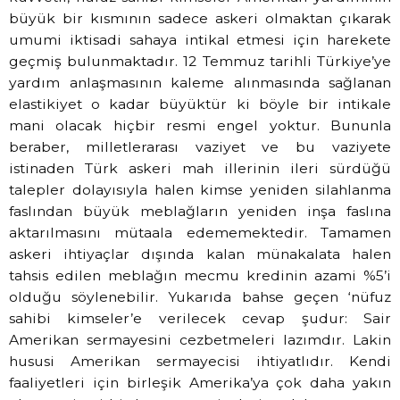
büyük bir kısmının sadece askeri olmaktan çıkarak
umumi iktisadi sahaya intikal etmesi için harekete
geçmiş bulunmaktadır. 12 Temmuz tarihli Türkiye’ye
yardım anlaşmasının kaleme alınmasında sağlanan
elastikiyet o kadar büyüktür ki böyle bir intikale
mani olacak hiçbir resmi engel yoktur. Bununla
beraber, milletlerarası vaziyet ve bu vaziyete
istinaden Türk askeri mah illerinin ileri sürdüğü
talepler dolayısıyla halen kimse yeniden silahlanma
faslından büyük meblağların yeniden inşa faslına
aktarılmasını mütaala edememektedir. Tamamen
askeri ihtiyaçlar dışında kalan münakalata halen
tahsis edilen meblağın mecmu kredinin azami %5’i
olduğu söylenebilir. Yukarıda bahse geçen ‘nüfuz
sahibi kimseler’e verilecek cevap şudur: Sair
Amerikan sermayesini cezbetmeleri lazımdır. Lakin
hususi Amerikan sermayecisi ihtiyatlıdır. Kendi
faaliyetleri için birleşik Amerika’ya çok daha yakın