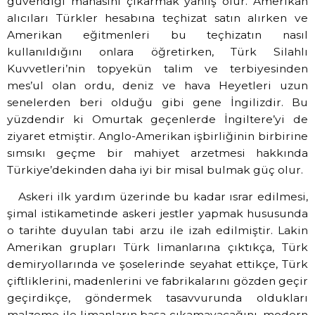
güvendiği manasını çıkarmak yanlış olur. Amerikan
alıcıları Türkler hesabına teçhizat satın alırken ve
Amerikan eğitmenleri bu teçhizatın nasıl
kullanıldığını onlara öğretirken, Türk Silahlı
Kuvvetleri’nin topyekün talim ve terbiyesinden
mes’ul olan ordu, deniz ve hava Heyetleri uzun
senelerden beri olduğu gibi gene İngilizdir. Bu
yüzdendir ki Omurtak geçenlerde İngiltere’yi de
ziyaret etmiştir. Anglo-Amerikan işbirliğinin birbirine
sımsıkı geçme bir mahiyet arzetmesi hakkında
Türkiye’dekinden daha iyi bir misal bulmak güç olur.
Askeri ilk yardım üzerinde bu kadar ısrar edilmesi,
şimal istikametinde askeri jestler yapmak hususunda
o tarihte duyulan tabi arzu ile izah edilmiştir. Lakin
Amerikan grupları Türk limanlarına çıktıkça, Türk
demiryollarında ve şoselerinde seyahat ettikçe, Türk
çiftliklerini, madenlerini ve fabrikalarını gözden geçir
geçirdikçe, göndermek tasavvurunda oldukları
malzeme ile limanların başa çıkamayacağını, modern