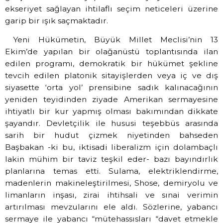
ekseriyet sağlayan ihtilaflı seçim neticeleri üzerine
garip bir ışık saçmaktadır.
Yeni Hükümetin, Büyük Millet Meclisi’nin 13
Ekim’de yapılan bir olağanüstü toplantısında ilan
edilen programı, demokratik bir hükümet şekline
tevcih edilen platonik sitayişlerden veya iç ve dış
siyasette ‘orta yol’ prensibine sadık kalınacağının
yeniden teyidinden ziyade Amerikan sermayesine
ihtiyatlı bir kur yapmış olması bakımından dikkate
şayandır. Devletçilik ile hususi teşebbüs arasında
sarih bir hudut çizmek niyetinden bahseden
Başbakan -ki bu, iktisadi liberalizm için dolambaçlı
lakin mühim bir taviz teşkil eder- bazı bayındırlık
planlarına temas etti. Sulama, elektriklendirme,
madenlerin makineleştirilmesi, Shose, demiryolu ve
limanların inşası, zirai ihtihsali ve sınai verimin
artırılması mevzularını ele aldı. Sözlerine, yabancı
sermaye ile yabancı “mütehassısları “davet etmekle