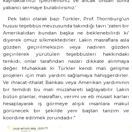
kaynaklarınızı işletmelisiniz ve ancak ondan sonra
yabancı sermaye bulabilirsiniz.’
Pek tabii olarak bazı Türkler, Prof. Thornburg’un
hususi teşebbüs mevzusunda takındığı tavrı ‘zaten bir
Amerikalıdan bundan başka ne beklenebilirdi ki’
diyerek omuz silkmektedirler. Lakin masraflara asla
gözden geçirilmeksizin veya nadiren gözden
geçirilerek yürütülen teşebbüsleri hakkındaki
tenkidi, onlar tarafından nazarı dikkate alınmaya
değer. Muhakkak ki Türkler kendi mali gelişme
projeleri için mali yardım sağlamaya hahişgerdirler.
Ve ihracat-ithalat Bankası veya Amerikan yardımının
bir temdidi bu mali müzahareti sağlayabilir. Lakin
bütün planlar, masrafları, verimi ve eb müsait karları
hesaplayarak iş görmeye alışık insanlara makul
görünecek bir şekilde yeni baştan tanzim ve
koordine edilmek zorundadır.”