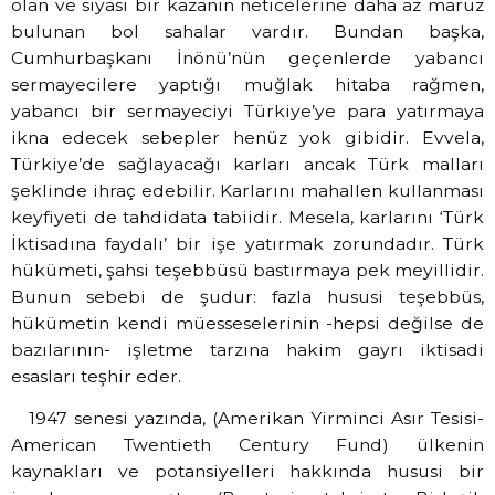
olan ve siyasi bir kazanın neticelerine daha az maruz
bulunan bol sahalar vardır. Bundan başka,
Cumhurbaşkanı İnönü’nün geçenlerde yabancı
sermayecilere yaptığı muğlak hitaba rağmen,
yabancı bir sermayeciyi Türkiye’ye para yatırmaya
ikna edecek sebepler henüz yok gibidir. Evvela,
Türkiye’de sağlayacağı karları ancak Türk malları
şeklinde ihraç edebilir. Karlarını mahallen kullanması
keyfiyeti de tahdidata tabiidir. Mesela, karlarını ‘Türk
İktisadına faydalı’ bir işe yatırmak zorundadır. Türk
hükümeti, şahsi teşebbüsü bastırmaya pek meyillidir.
Bunun sebebi de şudur: fazla hususi teşebbüs,
hükümetin kendi müesseselerinin -hepsi değilse de
bazılarının- işletme tarzına hakim gayrı iktisadi
esasları teşhir eder.
1947 senesi yazında, (Amerikan Yirminci Asır Tesisi-
American Twentieth Century Fund) ülkenin
kaynakları ve potansiyelleri hakkında hususi bir