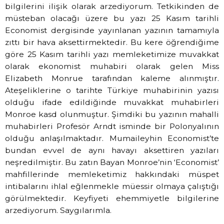
bilgilerini ilişik olarak arzediyorum. Tetkikinden de
müsteban olacağı üzere bu yazı 25 Kasım tarihli
Economist dergisinde yayınlanan yazının tamamıyla
zıttı bir hava aksettirmektedir. Bu kere öğrendiğime
göre 25 Kasım tarihli yazı memleketimize muvakkat
olarak ekonomist muhabiri olarak gelen Miss
Elizabeth Monrue tarafından kaleme alınmıştır.
Ateşeliklerine o tarihte Türkiye muhabirinin yazısı
olduğu ifade edildiğinde muvakkat muhabirleri
Monroe kasd olunmuştur. Şimdiki bu yazının mahalli
muhabirleri Profesör Arndt isminde bir Polonyalının
olduğu anlaşılmaktadır. Mumaileyhin Economist’te
bundan evvel de aynı havayı aksettiren yazıları
neşredilmiştir. Bu zatın Bayan Monroe’nin ‘Economist’
mahfillerinde memleketimiz hakkındaki müspet
intibalarını ihlal eğlenmekle müessir olmaya çalıştığı
görülmektedir. Keyfiyeti ehemmiyetle bilgilerine
arzediyorum. Saygılarımla.