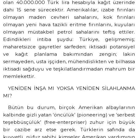
olan 40.000.000 Türk lira hesabıyla kağıt üzerinde
dahi 15 sene sürecektir. Amerikalılar, izabe fırınları
olmayan maden cevheri sahalarını, kok fırınları
olmayan yeni hava tazikli eritme fırınlarını, kuyuları
olmayan müstakbel petrol sahalarını teftiş ettiler.
Edindikleri intiba şuydu: Türkiye, gelişmemiş;
maharetsizce gayretler sarfeden; iktisadi potansiyel
ve kağıt planlama bakımından zengin; lakin
sermayeden, usta işçiden, mühendislikten ve bilhassa
iktisadi sağduyu ve teşkilatlandırmadan mahrum bir
memlekettir.
YENİDEN İNŞA MI YOKSA YENİDEN SİLAHLANMA
MI?
Bütün bu durum, birçok Amerikan albaylarının
kalbinde gizli yatan ‘öncülük’ (pioneering) ve ‘serbest
teşebbüsçülük’ (free-enterpriser) zuhur için büyük
bir cazibe arz etse gerek. Türklerin safında da
kuvvetli, nüfuz sahibi kimseler Amerikan yardımının