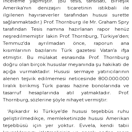
inceleme yapmıştır. (Bu tesis, tahsisatı, Birleşik
Amerika’nın denizaşırı ticaretinin istikbali ile
ilgilenen hayırseverler tarafından hususi surette
sağlanmaktadır.) Prof. Thornburg ile Mr. Graham Spry
tarafından Tesis namına hazırlanan rapor henüz
neşredilmemiştir lakin Prof. Thornburg, Türkiye’den;
Temmuz’da ayrılmadan önce, raporun ana
kısımlarının bazılarını Türk gazetesi Vatan’a ifşa
etmiştir. Bu mülakat esnasında Prof. Thornburg
doğru olan birçok hususlar meyanında şu hakikati de
açığa vurmaktadır: Hususi sermaye yatırıcılarının
alenen teşvik edilmemesi neticesinde 800.000.000
liralık birikmiş Türk parası hazine bonolarında ve
tasarruf hesaplarında atıl yatmaktadır. Prof.
Thornburg, sözlerine şöyle nihayet vermiştir:
‘Aşikardır ki Türkiye’de hususi teşebbüs ruhu
geliştirilmedikçe, memleketinizde hususi Amerikan
teşebbüsü için yer yoktur. Evvela, kendi tabii