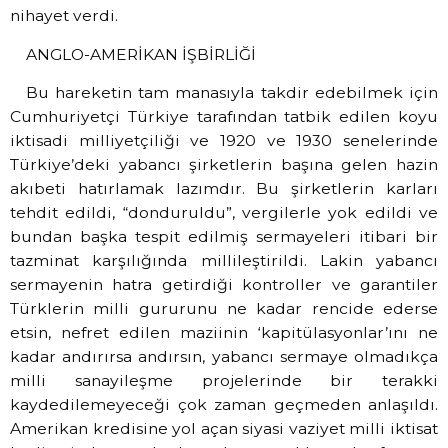
nihayet verdi.
ANGLO-AMERİKAN İŞBİRLİĞİ
Bu hareketin tam manasıyla takdir edebilmek için
Cumhuriyetçi Türkiye tarafından tatbik edilen koyu
iktisadi milliyetçiliği ve 1920 ve 1930 senelerinde
Türkiye’deki yabancı şirketlerin başına gelen hazin
akıbeti hatırlamak lazımdır. Bu şirketlerin karları
tehdit edildi, “donduruldu”, vergilerle yok edildi ve
bundan başka tespit edilmiş sermayeleri itibari bir
tazminat karşılığında millileştirildi. Lakin yabancı
sermayenin hatra getirdiği kontroller ve garantiler
Türklerin milli gururunu ne kadar rencide ederse
etsin, nefret edilen maziinin ‘kapitülasyonlar’ını ne
kadar andırırsa andırsın, yabancı sermaye olmadıkça
milli sanayileşme projelerinde bir terakki
kaydedilemeyeceği çok zaman geçmeden anlaşıldı.
Amerikan kredisine yol açan siyasi vaziyet milli iktisat