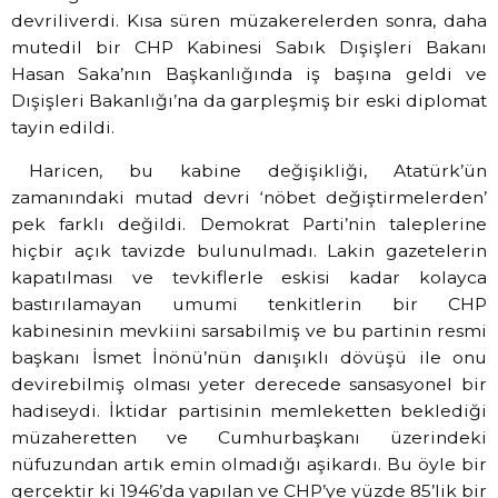
devriliverdi. Kısa süren müzakerelerden sonra, daha
mutedil bir CHP Kabinesi Sabık Dışişleri Bakanı
Hasan Saka’nın Başkanlığında iş başına geldi ve
Dışişleri Bakanlığı’na da garpleşmiş bir eski diplomat
tayin edildi.
Haricen, bu kabine değişikliği, Atatürk’ün
zamanındaki mutad devri ‘nöbet değiştirmelerden’
pek farklı değildi. Demokrat Parti’nin taleplerine
hiçbir açık tavizde bulunulmadı. Lakin gazetelerin
kapatılması ve tevkiflerle eskisi kadar kolayca
bastırılamayan umumi tenkitlerin bir CHP
kabinesinin mevkiini sarsabilmiş ve bu partinin resmi
başkanı İsmet İnönü’nün danışıklı dövüşü ile onu
devirebilmiş olması yeter derecede sansasyonel bir
hadiseydi. İktidar partisinin memleketten beklediği
müzaheretten ve Cumhurbaşkanı üzerindeki
nüfuzundan artık emin olmadığı aşikardı. Bu öyle bir
gerçektir ki 1946’da yapılan ve CHP’ye yüzde 85’lik bir