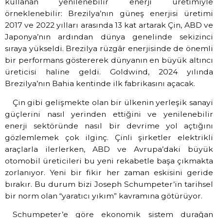
kullanan yenilenebilir enerji üretimiyle
örneklenebilir: Brezilya’nın güneş enerjisi üretimi
2017 ve 2022 yılları arasında 13 kat artarak Çin, ABD ve
Japonya’nın ardından dünya genelinde sekizinci
sıraya yükseldi. Brezilya rüzgâr enerjisinde de önemli
bir performans göstererek dünyanın en büyük altıncı
üreticisi haline geldi. Goldwind, 2024 yılında
Brezilya’nın Bahia kentinde ilk fabrikasını açacak.
Çin gibi gelişmekte olan bir ülkenin yerleşik sanayi
güçlerini nasıl yerinden ettiğini ve yenilenebilir
enerji sektöründe nasıl bir devrime yol açtığını
gözlemlemek çok ilginç. Çinli şirketler elektrikli
araçlarla ilerlerken, ABD ve Avrupa’daki büyük
otomobil üreticileri bu yeni rekabetle başa çıkmakta
zorlanıyor. Yeni bir fikir her zaman eskisini geride
bırakır. Bu durum bizi Joseph Schumpeter’in tarihsel
bir norm olan “yaratıcı yıkım” kavramına götürüyor.
Schumpeter’e göre ekonomik sistem durağan