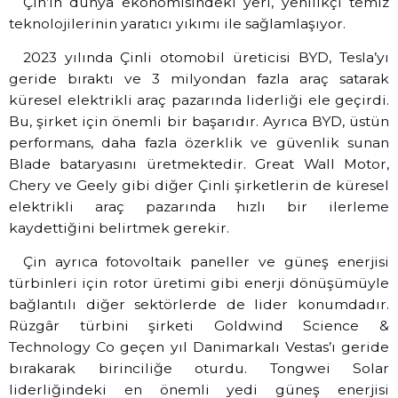
Çin’in dünya ekonomisindeki yeri, yenilikçi temiz
teknolojilerinin yaratıcı yıkımı ile sağlamlaşıyor.
2023 yılında Çinli otomobil üreticisi BYD, Tesla’yı
geride bıraktı ve 3 milyondan fazla araç satarak
küresel elektrikli araç pazarında liderliği ele geçirdi.
Bu, şirket için önemli bir başarıdır. Ayrıca BYD, üstün
performans, daha fazla özerklik ve güvenlik sunan
Blade bataryasını üretmektedir. Great Wall Motor,
Chery ve Geely gibi diğer Çinli şirketlerin de küresel
elektrikli araç pazarında hızlı bir ilerleme
kaydettiğini belirtmek gerekir.
Çin ayrıca fotovoltaik paneller ve güneş enerjisi
türbinleri için rotor üretimi gibi enerji dönüşümüyle
bağlantılı diğer sektörlerde de lider konumdadır.
Rüzgâr türbini şirketi Goldwind Science &
Technology Co geçen yıl Danimarkalı Vestas’ı geride
bırakarak birinciliğe oturdu. Tongwei Solar
liderliğindeki en önemli yedi güneş enerjisi