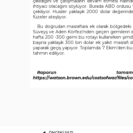
çıkıldığını ve çatışmaların devam etmesi halin
ihtiyacı olacağını söylüyor. Burada ABD ordusu 
çekiliyor. Husiler yaklaşık 2000 dolar değerind
füzeler ateşliyor.
Bu doğrudan masraflara ek olarak bölgedeki di
Süveyş ve Aden Körfezi’nden geçen gemilerin en
hafta 200 -300 gemi bu rotayı kullanırken şimdi
başına yaklaşık 300 bin dolar ek yakıt masrafı 
yaparak geçiş yapıyor. Toplamda 7 Ekim’den bu yan
tahmin ediliyor.
Raporun tam
https://watson.brown.edu/costsofwar/file
ÖNCEKI YAZI