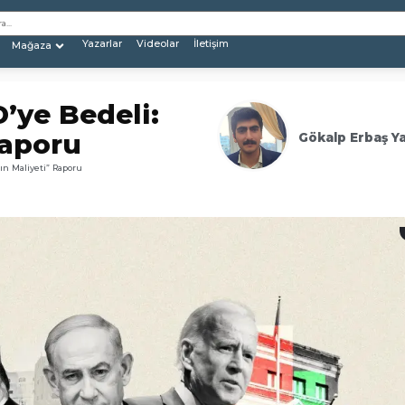
Yazarlar
Videolar
İletişim
Mağaza
D’ye Bedeli:
Raporu
Gökalp Erbaş Y
şın Maliyeti” Raporu