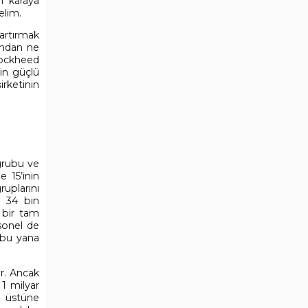
n karaya
elim.
 artırmak
rından ne
Lockheed
in güçlü
rketinin
grubu ve
e 15’inin
uplarını
e 34 bin
 bir tam
sonel de
 bu yana
r. Ancak
1 milyar
k üstüne