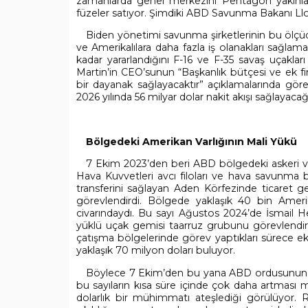
zamanlarda genel merkezini Pentagon yakınların
füzeler satıyor. Şimdiki ABD Savunma Bakanı Llo
Biden yönetimi savunma şirketlerinin bu ölçüde
ve Amerikalılara daha fazla iş olanakları sağlama
kadar yararlandığını F-16 ve F-35 savaş uçakl
Martin’in CEO’sunun “Başkanlık bütçesi ve ek f
bir dayanak sağlayacaktır” açıklamalarında gör
2026 yılında 56 milyar dolar nakit akışı sağlayaca
Bölgedeki Amerikan Varlığının Mali Yükü
7 Ekim 2023’den beri ABD bölgedeki askeri var
Hava Kuvvetleri avcı filoları ve hava savunma ba
transferini sağlayan Aden Körfezinde ticaret ge
görevlendirdi. Bölgede yaklaşık 40 bin Ame
civarındaydı. Bu sayı Ağustos 2024’de İsmail H
yüklü uçak gemisi taarruz grubunu görevlendirm
çatışma bölgelerinde görev yaptıkları sürece 
yaklaşık 70 milyon doları buluyor.
Böylece 7 Ekim’den bu yana ABD ordusunun b
bu sayıların kısa süre içinde çok daha artması
dolarlık bir mühimmatı ateşlediği görülüyor. 