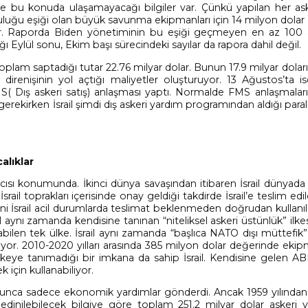
bile bu konuda ulaşamayacağı bilgiler var. Çünkü yapılan her as
luğu eşiği olan büyük savunma ekipmanları için 14 milyon dolar 
yor. Raporda Biden yönetiminin bu eşiği geçmeyen en az 100
ığı Eylül sonu, Ekim başı sürecindeki sayılar da rapora dahil değil.
oplam saptadığı tutar 22.76 milyar dolar. Bunun 17.9 milyar dolarını
i direnişinin yol açtığı maliyetler oluşturuyor. 13 Ağustos’ta 
FMS( Dış askeri satış) anlaşması yaptı. Normalde FMS anlaşmaların
irken İsrail şimdi dış askeri yardım programından aldığı parala
alıklar
yıcısı konumunda. İkinci dünya savaşından itibaren İsrail dünyada
il toprakları içerisinde onay geldiği takdirde İsrail’e teslim edi
 Yani İsrail acil durumlarda teslimat beklenmeden doğrudan kullanı
l aynı zamanda kendisine tanınan “niteliksel askeri üstünlük” ilk
ilen tek ülke. İsrail aynı zamanda “başlıca NATO dışı müttefik”
iyor. 2010-2020 yılları arasında 385 milyon dolar değerinde eki
ülkeye tanımadığı bir imkana da sahip İsrail. Kendisine gelen A
k için kullanabiliyor.
oyunca sadece ekonomik yardımlar gönderdi. Ancak 1959 yılından 
edinilebilecek bilgiye göre toplam 251.2 milyar dolar askeri 