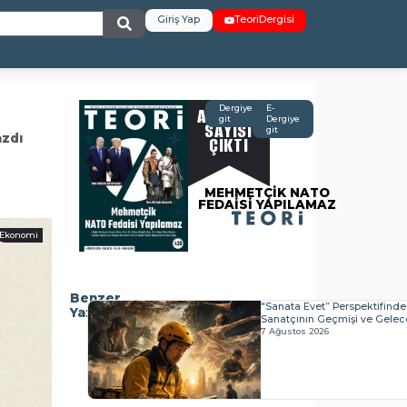
Giriş Yap
TeoriDergisi
AĞUSTOS
Dergiye
E-
git
Dergiye
SAYISI
git
azdı
ÇIKTI
MEHMETÇİK NATO
FEDAİSİ YAPILAMAZ
Ekonomi
Benzer
"Sanata Evet” Perspektifind
Yazılar
Sanatçının Geçmişi ve Geleceğ
7 Ağustos 2026