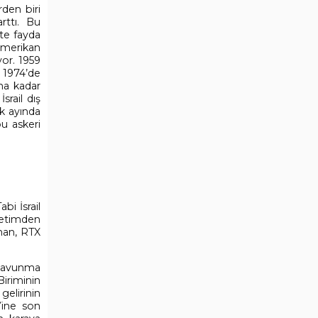
den biri
rttı. Bu
kte fayda
 Amerikan
yor. 1959
. 1974’de
ına kadar
srail dış
lk ayında
bu askeri
bi İsrail
netimden
man, RTX
 savunma
iriminin
gelirinin
 Yine son