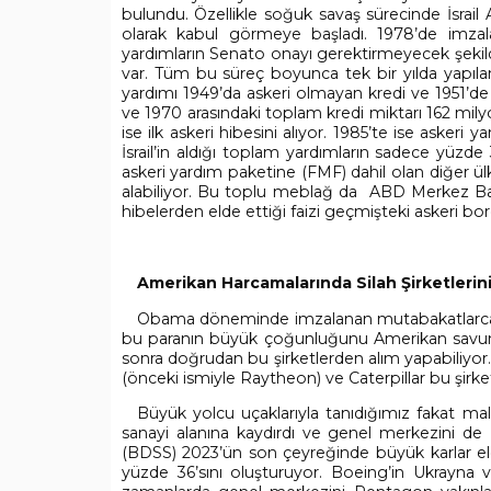
bulundu. Özellikle soğuk savaş sürecinde İsra
olarak kabul görmeye başladı. 1978’de imzal
yardımların Senato onayı gerektirmeyecek şekild
var. Tüm bu süreç boyunca tek bir yılda yapılan 
yardımı 1949’da askeri olmayan kredi ve 1951’de de h
ve 1970 arasındaki toplam kredi miktarı 162 mily
ise ilk askeri hibesini alıyor. 1985’te ise aske
İsrail’in aldığı toplam yardımların sadece yüzde 3
askeri yardım paketine (FMF) dahil olan diğer ülke
alabiliyor. Bu toplu meblağ da ABD Merkez Banka
hibelerden elde ettiği faizi geçmişteki askeri bor
Amerikan Harcamalarında Silah Şirketlerin
Obama döneminde imzalanan mutabakatlarca İsrail
bu paranın büyük çoğunluğunu Amerikan savunma
sonra doğrudan bu şirketlerden alım yapabiliy
(önceki ismiyle Raytheon) ve Caterpillar bu şirket
Büyük yolcu uçaklarıyla tanıdığımız fakat mal
sanayi alanına kaydırdı ve genel merkezini de
(BDSS) 2023’ün son çeyreğinde büyük karlar elde 
yüzde 36’sını oluşturuyor. Boeing’in Ukrayna ve