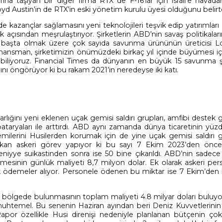
a taşıyan bir diğer firma RTX de F-16’lar için İsrail’e havada
yd Austin’in de RTX’in eski yönetim kurulu üyesi olduğunu belirt
 kazançlar sağlamasını yeni teknolojileri teşvik edip yatırımları
k açısından meşrulaştırıyor. Şirketlerin ABD’nin savaş politikala
arı başta olmak üzere çok sayıda savunma ürününün üreticisi 
inansman, şirketimizin önümüzdeki birkaç yıl içinde büyümesi iç
ebiliyoruz. Financial Times da dünyanın en büyük 15 savunma şi
ğını öngörüyor ki bu rakam 2021’in neredeyse iki katı.
lığını yeni eklenen uçak gemisi saldırı grupları, amfibi destek 
taryaları ile arttırdı. ABD aynı zamanda dünya ticaretinin yüzd
milerini Husilerden korumak için de yine uçak gemisi saldırı gr
rikan askeri görev yapıyor ki bu sayı 7 Ekim 2023’den önc
eniyye suikastinden sonra ise 50 bine çıkarıldı. ABD’nin sadece
esinin günlük maliyeti 8,7 milyon dolar. Ek olarak askeri per
ek ödemeler alıyor. Personele ödenen bu miktar ise 7 Ekim’den
ölgede bulunmasının toplam maliyeti 4.8 milyar doları buluyo
 muhtemel. Bu senenin Haziran ayından beri Deniz Kuvvetlerinin 
Rapor özellikle Husi direnişi nedeniyle planlanan bütçenin ço