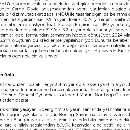
il ABD’de komünizmle mücadelede stratejik önemdeki merkezler
anan Camp David anlaşmalarından sonra yardımlar gitgide a
e bir dizi mutabakat zaptı (MOU) ile tasarlandığını da belirtme
en fazla yardım ise 17.9 milyar dolarla 2024 yılına ait. İsrail’e
ibeler ile başlıyor. İsrail ilk askeri kredisini ise 1959 yılında alı
on dolarken bu rakam 1971’de 3.2 milyar dolara kadar yükseliyor
ri yardımlar kredi formundan tamamen hibeye dönüşüyor. 2024 yıl
.5’ini oluşturan bu krediler ise yapılandırılıyor. Bununla beraber İ
lerin aksine yardımı üç taksitte değil tek bir seferde mali yılın i
sı’ndaki faiz getiren bir hesaba aktarılıyor. Bu sayede İsrail 
çlarını ödemek için kullanıyor.
in Rolü
 düzenli olarak her yıl 3.8 milyar dolar askeri yardım alıyor. Ta
 şirketleri ürünlerine harcamak zorunda. İsrail asgari bir de
or. Boeing, General Dynamics, Lockheed Martin, Northrop Grum
lerden bazıları.
i sıkıntılar yaşayan Boeing firması yakın zamanda yatırımlarını
 Pentagon yakınlarına taşıdı. Boeing Savunma Uzay Güvenlik B
ettiğini görüyoruz. Bu birimin kazandırdıkları şirketin senelik 
 İsrail’e silah satışlarından büyük kazançlar elde ettiği açık.