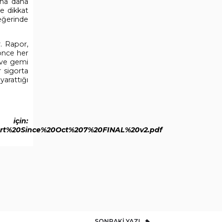
ona daha
de dikkat
değerinde
. Rapor,
önce her
 ve gemi
 sigorta
yarattığı
n:
port%20Since%20Oct%207%20FINAL%20v2.pdf
SONRAKI YAZI