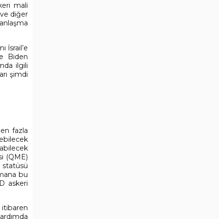
keri mali
ve diğer
 anlaşma
 İsrail’e
ise Biden
da ilgili
rı şimdi
 en fazla
lebilecek
labilecek
esi (QME)
 statüsü
pmana bu
BD askeri
itibaren
yardımda