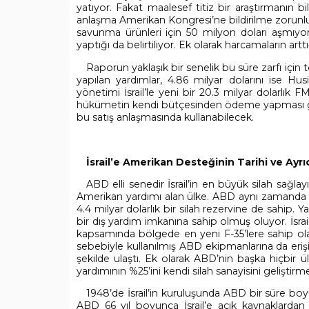
yatıyor. Fakat maalesef titiz bir araştırmanın 
anlaşma Amerikan Kongresi’ne bildirilme zorunlu
savunma ürünleri için 50 milyon doları aşmı
yaptığı da belirtiliyor. Ek olarak harcamaların artt
Raporun yaklaşık bir senelik bu süre zarfı için t
yapılan yardımlar, 4.86 milyar dolarını ise Hus
yönetimi İsrail’le yeni bir 20.3 milyar dolarlık 
hükümetin kendi bütçesinden ödeme yapması gerek
bu satış anlaşmasında kullanabilecek.
İsrail’e Amerikan Desteğinin Tarihi ve Ayrıc
ABD elli senedir İsrail’in en büyük silah sağla
Amerikan yardımı alan ülke. ABD aynı zamanda İsra
4.4 milyar dolarlık bir silah rezervine de sahip.
bir dış yardım imkanına sahip olmuş oluyor. İsrai
kapsamında bölgede en yeni F-35’lere sahip olab
sebebiyle kullanılmış ABD ekipmanlarına da eriş
şekilde ulaştı. Ek olarak ABD’nin başka hiçbir 
yardımının %25’ini kendi silah sanayisini geliştirme
1948’de İsrail’in kuruluşunda ABD bir süre b
ABD 66 yıl boyunca İsrail’e açık kaynaklardan 