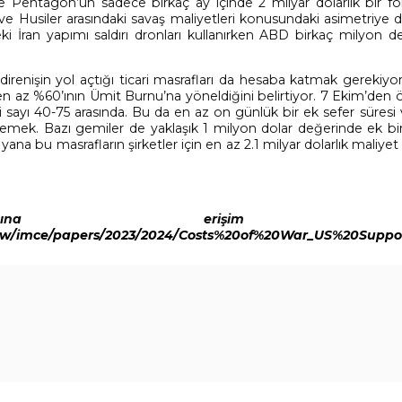
de Pentagon’un sadece birkaç ay içinde 2 milyar dolarlık bir f
ve Husiler arasındaki savaş maliyetleri konusundaki asimetriye 
eki İran yapımı saldırı dronları kullanırken ABD birkaç milyon 
renişin yol açtığı ticari masrafları da hesaba katmak gerekiyor
 az %60’ının Ümit Burnu’na yöneldiğini belirtiyor. 7 Ekim’den 
 sayı 40-75 arasında. Bu da en az on günlük bir ek sefer süresi
demek. Bazı gemiler de yaklaşık 1 milyon dolar değerinde ek bir
a bu masrafların şirketler için en az 2.1 milyar dolarlık maliyet 
amına erişim içi
s/cow/imce/papers/2023/2024/Costs%20of%20War_US%20Sup