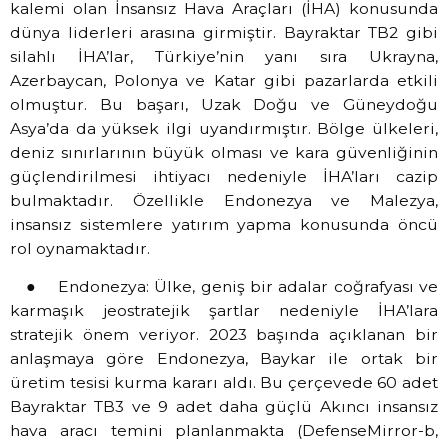
kalemi olan İnsansız Hava Araçları (İHA) konusunda
dünya liderleri arasına girmiştir. Bayraktar TB2 gibi
silahlı İHA’lar, Türkiye’nin yanı sıra Ukrayna,
Azerbaycan, Polonya ve Katar gibi pazarlarda etkili
olmuştur. Bu başarı, Uzak Doğu ve Güneydoğu
Asya’da da yüksek ilgi uyandırmıştır. Bölge ülkeleri,
deniz sınırlarının büyük olması ve kara güvenliğinin
güçlendirilmesi ihtiyacı nedeniyle İHA’ları cazip
bulmaktadır. Özellikle Endonezya ve Malezya,
insansız sistemlere yatırım yapma konusunda öncü
rol oynamaktadır.
● Endonezya: Ülke, geniş bir adalar coğrafyası ve
karmaşık jeostratejik şartlar nedeniyle İHA’lara
stratejik önem veriyor. 2023 başında açıklanan bir
anlaşmaya göre Endonezya, Baykar ile ortak bir
üretim tesisi kurma kararı aldı. Bu çerçevede 60 adet
Bayraktar TB3 ve 9 adet daha güçlü Akıncı insansız
hava aracı temini planlanmakta (DefenseMirror-b,