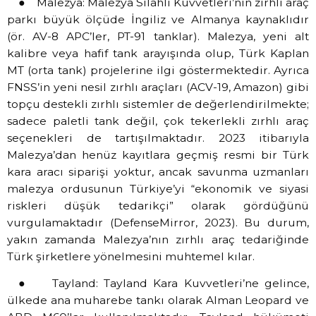
● Malezya: Malezya Silahlı Kuvvetleri’nin zırhlı araç
parkı büyük ölçüde İngiliz ve Almanya kaynaklıdır
(ör. AV-8 APC’ler, PT-91 tanklar). Malezya, yeni alt
kalibre veya hafif tank arayışında olup, Türk Kaplan
MT (orta tank) projelerine ilgi göstermektedir. Ayrıca
FNSS’in yeni nesil zırhlı araçları (ACV-19, Amazon) gibi
topçu destekli zırhlı sistemler de değerlendirilmekte;
sadece paletli tank değil, çok tekerlekli zırhlı araç
seçenekleri de tartışılmaktadır. 2023 itibarıyla
Malezya’dan henüz kayıtlara geçmiş resmi bir Türk
kara aracı siparişi yoktur, ancak savunma uzmanları
malezya ordusunun Türkiye’yi “ekonomik ve siyasi
riskleri düşük tedarikçi” olarak gördüğünü
vurgulamaktadır (DefenseMirror, 2023). Bu durum,
yakın zamanda Malezya’nın zırhlı araç tedariğinde
Türk şirketlere yönelmesini muhtemel kılar.
● Tayland: Tayland Kara Kuvvetleri’ne gelince,
ülkede ana muharebe tankı olarak Alman Leopard ve