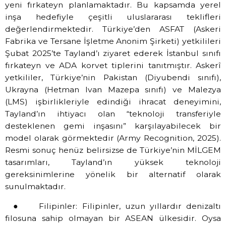
yeni fırkateyn planlamaktadır. Bu kapsamda yerel
inşa hedefiyle çeşitli uluslararası teklifleri
değerlendirmektedir. Türkiye’den ASFAT (Askeri
Fabrika ve Tersane İşletme Anonim Şirketi) yetkilileri
Şubat 2025’te Tayland’ı ziyaret ederek İstanbul sınıfı
fırkateyn ve ADA korvet tiplerini tanıtmıştır. Askerî
yetkililer, Türkiye’nin Pakistan (Diyubendi sınıfı),
Ukrayna (Hetman Ivan Mazepa sınıfı) ve Malezya
(LMS) işbirlikleriyle edindiği ihracat deneyimini,
Tayland’ın ihtiyacı olan “teknoloji transferiyle
desteklenen gemi inşasını” karşılayabilecek bir
model olarak görmektedir (Army Recognition, 2025).
Resmi sonuç henüz belirsizse de Türkiye’nin MİLGEM
tasarımları, Tayland’ın yüksek teknoloji
gereksinimlerine yönelik bir alternatif olarak
sunulmaktadır.
● Filipinler: Filipinler, uzun yıllardır denizaltı
filosuna sahip olmayan bir ASEAN ülkesidir. Oysa