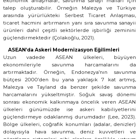
ekonomik anlaşmalar, savunma sanayi malları için
talep oluşturabilir. Örneğin Malezya ve Türkiye
arasında yürürlükteki Serbest Ticaret Anlaşması,
ticaret hacmini artırmanın yanı sıra savunma sanayii
ürünleri dahil çeşitli sektörlerde işbirliği zeminini
güçlendirmektedir (Çolakoğlu, 2021).
ASEAN’da Askeri Modernizasyon Eğilimleri
Uzun vadede ASEAN ülkeleri, büyüyen
ekonomileriyle savunma harcamalarını da
artırmaktadır. Örneğin, Endonezya’nın savunma
bütçesi 2000’den bu yana yaklaşık 7 kat artmış,
Malezya ve Tayland da benzer şekilde savunma
harcamalarını yükseltmiştir. Soğuk savaş dönemi
sonrası ekonomik kalkınmaya öncelik veren ASEAN
ülkeleri günümüzde ise askeri kabiliyetlerini
güçlendirmeye odaklanmış durumdadır (Lee, 2023).
Bölge ülkeleri, coğrafik konumları (adalar, denizler)
dolayısıyla hava savunma, deniz kuvvetleri ve