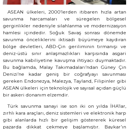
ASEAN ülkeleri, 2000’lerden itibaren hızla artan
savunma harcamaları ve süregelen bölgesel
gerginlikler nedeniyle silahlanma ve modernizasyon
hamlesi içindedir. Soğuk Savaş sonrası dönemde
savunma önceliklerini iktisadi büyümeye kaydıran
bölge devletleri, ABD-Çin geriliminin tırmanışı ve
deniz-üstü sınır anlaşmazlıkları karşısında asgari
savunma kabiliyetine kavuşma ihtiyacı duymaktadır.
Bu bağlamda, Malay Takımadaları’ndan Güney Çin
Denizi’ne kadar geniş bir coğrafyayı savunması
gereken Endonezya, Malezya, Tayland, Filipinler gibi
ASEAN ülkeleri için teknolojik ve sayısal açıdan güçlü
bir askeri donanım elzemdir.
Türk savunma sanayi ise son iki on yılda İHA’lar,
zırhlı kara araçları, deniz sistemleri ve elektronik harp
gibi alanlarda hızlı bir gelişim göstererek küresel
pazarda dikkat çekmeye başlamıştır. Baykar’ın