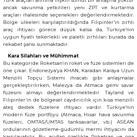
Türk araçları alımına ilişkin somut bir anlaşma yoktur
ancak savunma yetkilileri yeni ZPT ve kurtarma
araçları ihalesinde seçenekleri değerlendirmektedir.
Bölge ülkeleri karşılaştırıldığında Filipinler’in zırhlı
araç ihtiyacı görece düşük kalsa da, Türkiye’nin
uygun fiyatlı tekerlekli ve paletli zırhlıları burada da
rekabet şansı sunmaktadır.
Kara Silahları ve Mühimmat
Bu kategoride Roketsan’ın roket ve füze sistemleri de
öne çıkar. Endonezya’ya KHAN, Karadan Karaya Uzun
Menzilli Topçu Sistemi ihracatı gibi anlaşmalar
gerçekleştirilirken, Malezya da Atmaca gemi savar
füzesini almayı değerlendirmektedir. Tayland ve
Filipinler’in de bölgesel caydırıcılık için kısa menzilli
ateş destek füzelere ihtiyacı vardır. Türkiye’nin
modern füze portföyü (Atmaca, Hisar hava savunma
füzeleri, OMTAS/UMTAS tanksavarlar, vb.) ASEAN
ordularının gözetleme-güdümlü mermi ihtiyacını da
karşılayabilir. Bu açıdan özellikle Roketsan ve ona