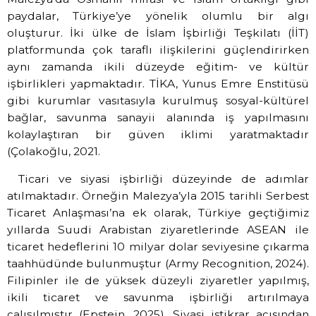
paydalar, Türkiye’ye yönelik olumlu bir algı
oluşturur. İki ülke de İslam İşbirliği Teşkilatı (İİT)
platformunda çok taraflı ilişkilerini güçlendirirken
aynı zamanda ikili düzeyde eğitim- ve kültür
işbirlikleri yapmaktadır. TİKA, Yunus Emre Enstitüsü
gibi kurumlar vasıtasıyla kurulmuş sosyal-kültürel
bağlar, savunma sanayii alanında iş yapılmasını
kolaylaştıran bir güven iklimi yaratmaktadır
(Çolakoğlu, 2021.
Ticari ve siyasi işbirliği düzeyinde de adımlar
atılmaktadır. Örneğin Malezya’yla 2015 tarihli Serbest
Ticaret Anlaşması’na ek olarak, Türkiye geçtiğimiz
yıllarda Suudi Arabistan ziyaretlerinde ASEAN ile
ticaret hedeflerini 10 milyar dolar seviyesine çıkarma
taahhüdünde bulunmuştur (Army Recognition, 2024).
Filipinler ile de yüksek düzeyli ziyaretler yapılmış,
ikili ticaret ve savunma işbirliği artırılmaya
çalışılmıştır (Epstein, 2025). Siyasi istikrar açısından