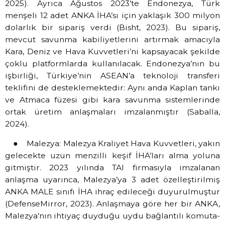
2025). Ayrıca Ağustos 2023’te Endonezya, Türk
menşeli 12 adet ANKA İHA’sı için yaklaşık 300 milyon
dolarlık bir sipariş verdi (Bisht, 2023). Bu sipariş,
mevcut savunma kabiliyetlerini artırmak amacıyla
Kara, Deniz ve Hava Kuvvetleri’ni kapsayacak şekilde
çoklu platformlarda kullanılacak. Endonezya’nın bu
işbirliği, Türkiye’nin ASEAN’a teknoloji transferi
teklifini de desteklemektedir: Aynı anda Kaplan tankı
ve Atmaca füzesi gibi kara savunma sistemlerinde
ortak üretim anlaşmaları imzalanmıştır (Saballa,
2024).
● Malezya: Malezya Kraliyet Hava Kuvvetleri, yakın
gelecekte uzun menzilli keşif İHA’ları alma yoluna
gitmiştir. 2023 yılında TAI firmasıyla imzalanan
anlaşma uyarınca, Malezya’ya 3 adet özelleştirilmiş
ANKA MALE sınıfı İHA ihraç edileceği duyurulmuştur
(DefenseMirror, 2023). Anlaşmaya göre her bir ANKA,
Malezya’nın ihtiyaç duyduğu uydu bağlantılı komuta-