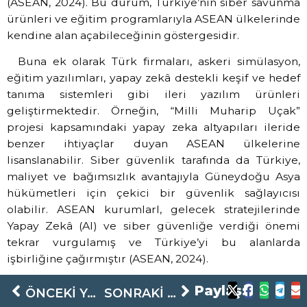
(ASEAN, 2024). Bu durum, Türkiye’nin siber savunma
ürünleri ve eğitim programlarıyla ASEAN ülkelerinde
kendine alan açabileceğinin göstergesidir.
Buna ek olarak Türk firmaları, askeri simülasyon,
eğitim yazılımları, yapay zekâ destekli keşif ve hedef
tanıma sistemleri gibi ileri yazılım ürünleri
geliştirmektedir. Örneğin, “Milli Muharip Uçak”
projesi kapsamındaki yapay zeka altyapıları ileride
benzer ihtiyaçlar duyan ASEAN ülkelerine
lisanslanabilir. Siber güvenlik tarafında da Türkiye,
maliyet ve bağımsızlık avantajıyla Güneydoğu Asya
hükümetleri için çekici bir güvenlik sağlayıcısı
olabilir. ASEAN kurumlarI, gelecek stratejilerinde
Yapay Zekâ (AI) ve siber güvenliğe verdiği önemi
tekrar vurgulamış ve Türkiye’yi bu alanlarda
işbirliğine çağırmıştır (ASEAN, 2024).
Sonuç
Paylaş:
ÖNCEKI YAZI
SONRAKI YAZI
Son yıllarda artan askeri harcamalar ve bölgesel