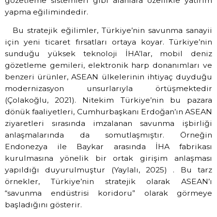
gözetleme sistemleri gibi alanlara özellikle yatırım
yapma eğilimindedir.
Bu stratejik eğilimler, Türkiye’nin savunma sanayii
için yeni ticaret fırsatları ortaya koyar. Türkiye’nin
sunduğu yüksek teknoloji İHA’lar, mobil deniz
gözetleme gemileri, elektronik harp donanımları ve
benzeri ürünler, ASEAN ülkelerinin ihtiyaç duyduğu
modernizasyon unsurlarıyla örtüşmektedir
(Çolakoğlu, 2021). Nitekim Türkiye’nin bu pazara
dönük faaliyetleri, Cumhurbaşkanı Erdoğan’ın ASEAN
ziyaretleri sırasında imzalanan savunma işbirliği
anlaşmalarında da somutlaşmıştır. Örneğin
Endonezya ile Baykar arasında İHA fabrikası
kurulmasına yönelik bir ortak girişim anlaşması
yapıldığı duyurulmuştur (Yaylalı, 2025) . Bu tarz
örnekler, Türkiye’nin stratejik olarak ASEAN’ı
“savunma endüstrisi koridoru” olarak görmeye
başladığını gösterir.