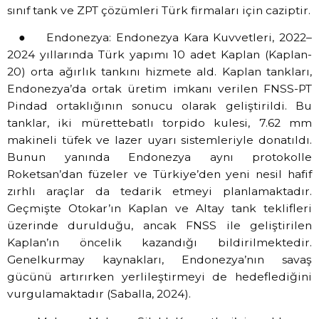
sınıf tank ve ZPT çözümleri Türk firmaları için caziptir.
● Endonezya: Endonezya Kara Kuvvetleri, 2022–
2024 yıllarında Türk yapımı 10 adet Kaplan (Kaplan-
20) orta ağırlık tankını hizmete ald. Kaplan tankları,
Endonezya’da ortak üretim imkanı verilen FNSS-PT
Pindad ortaklığının sonucu olarak geliştirildi. Bu
tanklar, iki mürettebatlı torpido kulesi, 7.62 mm
makineli tüfek ve lazer uyarı sistemleriyle donatıldı.
Bunun yanında Endonezya aynı protokolle
Roketsan’dan füzeler ve Türkiye’den yeni nesil hafif
zırhlı araçlar da tedarik etmeyi planlamaktadır.
Geçmişte Otokar’ın Kaplan ve Altay tank teklifleri
üzerinde durulduğu, ancak FNSS ile geliştirilen
Kaplan’ın öncelik kazandığı bildirilmektedir.
Genelkurmay kaynakları, Endonezya’nın savaş
gücünü artırırken yerlileştirmeyi de hedeflediğini
vurgulamaktadır (Saballa, 2024).