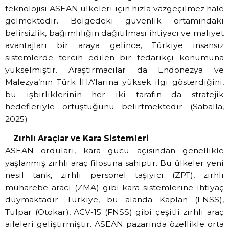
teknolojisi ASEAN ülkeleri için hızla vazgeçilmez hale
gelmektedir. Bölgedeki güvenlik ortamındaki
belirsizlik, bağımlılığın dağıtılması ihtiyacı ve maliyet
avantajları bir araya gelince, Türkiye insansız
sistemlerde tercih edilen bir tedarikçi konumuna
yükselmiştir. Araştırmacılar da Endonezya ve
Malezya’nın Türk İHA’larına yüksek ilgi gösterdiğini,
bu işbirliklerinin her iki tarafın da stratejik
hedefleriyle örtüştüğünü belirtmektedir (Saballa,
2025)
Zırhlı Araçlar ve Kara Sistemleri
ASEAN orduları, kara gücü açısından genellikle
yaşlanmış zırhlı araç filosuna sahiptir. Bu ülkeler yeni
nesil tank, zırhlı personel taşıyıcı (ZPT), zırhlı
muharebe aracı (ZMA) gibi kara sistemlerine ihtiyaç
duymaktadır. Türkiye, bu alanda Kaplan (FNSS),
Tulpar (Otokar), ACV-15 (FNSS) gibi çeşitli zırhlı araç
aileleri geliştirmiştir. ASEAN pazarında özellikle orta