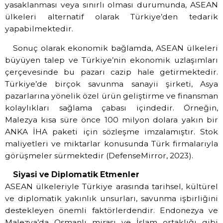
yasaklanması veya sınırlı olması durumunda, ASEAN
ülkeleri alternatif olarak Türkiye’den tedarik
yapabilmektedir.
Sonuç olarak ekonomik bağlamda, ASEAN ülkeleri
büyüyen talep ve Türkiye’nin ekonomik uzlaşımları
çerçevesinde bu pazarı cazip hale getirmektedir.
Türkiye’de birçok savunma sanayii şirketi, Asya
pazarlarına yönelik özel ürün geliştirme ve finansman
kolaylıkları sağlama çabası içindedir. Örneğin,
Malezya kısa süre önce 100 milyon dolara yakın bir
ANKA İHA paketi için sözleşme imzalamıştır. Stok
maliyetleri ve miktarlar konusunda Türk firmalarıyla
görüşmeler sürmektedir (DefenseMirror, 2023).
Siyasi ve Diplomatik Etmenler
ASEAN ülkeleriyle Türkiye arasında tarihsel, kültürel
ve diplomatik yakınlık unsurları, savunma işbirliğini
destekleyen önemli faktörlerdendir. Endonezya ve
Malezya’da Osmanlı mirası ve İslam ortaklığı gibi