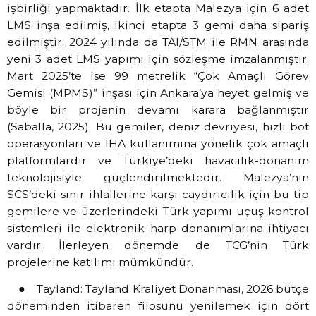
işbirliği yapmaktadır. İlk etapta Malezya için 6 adet
LMS inşa edilmiş, ikinci etapta 3 gemi daha sipariş
edilmiştir. 2024 yılında da TAI/STM ile RMN arasında
yeni 3 adet LMS yapımı için sözleşme imzalanmıştır.
Mart 2025’te ise 99 metrelik “Çok Amaçlı Görev
Gemisi (MPMS)” inşası için Ankara’ya heyet gelmiş ve
böyle bir projenin devamı karara bağlanmıştır
(Saballa, 2025). Bu gemiler, deniz devriyesi, hızlı bot
operasyonları ve İHA kullanımına yönelik çok amaçlı
platformlardır ve Türkiye’deki havacılık-donanım
teknolojisiyle güçlendirilmektedir. Malezya’nın
SCS’deki sınır ihlallerine karşı caydırıcılık için bu tip
gemilere ve üzerlerindeki Türk yapımı uçuş kontrol
sistemleri ile elektronik harp donanımlarına ihtiyacı
vardır. İlerleyen dönemde de TCG’nin Türk
projelerine katılımı mümkündür.
● Tayland: Tayland Kraliyet Donanması, 2026 bütçe
döneminden itibaren filosunu yenilemek için dört