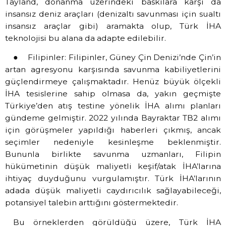
Tayland, donanma üzerindeki baskılara karşı da
insansız deniz araçları (denizaltı savunması için sualtı
insansız araçlar gibi) aramakta olup, Türk İHA
teknolojisi bu alana da adapte edilebilir.
● Filipinler: Filipinler, Güney Çin Denizi’nde Çin’in
artan agresyonu karşısında savunma kabiliyetlerini
güçlendirmeye çalışmaktadır. Henüz büyük ölçekli
İHA tesislerine sahip olmasa da, yakın geçmişte
Türkiye’den atış testine yönelik İHA alımı planları
gündeme gelmiştir. 2022 yılında Bayraktar TB2 alımı
için görüşmeler yapıldığı haberleri çıkmış, ancak
seçimler nedeniyle kesinleşme beklenmiştir.
Bununla birlikte savunma uzmanları, Filipin
hükümetinin düşük maliyetli keşif/atak İHA’larına
ihtiyaç duyduğunu vurgulamıştır. Türk İHA’larının
adada düşük maliyetli caydırıcılık sağlayabileceği,
potansiyel talebin arttığını göstermektedir.
Bu örneklerden görüldüğü üzere, Türk İHA