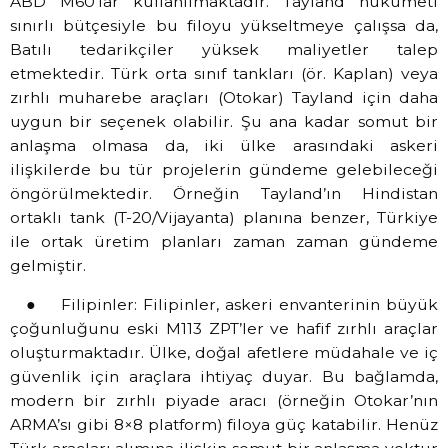
ABD M60’lar kullanılmaktadır. Tayland hükümeti
sınırlı bütçesiyle bu filoyu yükseltmeye çalışsa da,
Batılı tedarikçiler yüksek maliyetler talep
etmektedir. Türk orta sınıf tankları (ör. Kaplan) veya
zırhlı muharebe araçları (Otokar) Tayland için daha
uygun bir seçenek olabilir. Şu ana kadar somut bir
anlaşma olmasa da, iki ülke arasındaki askeri
ilişkilerde bu tür projelerin gündeme gelebileceği
öngörülmektedir. Örneğin Tayland’ın Hindistan
ortaklı tank (T-20/Vijayanta) planına benzer, Türkiye
ile ortak üretim planları zaman zaman gündeme
gelmiştir.
● Filipinler: Filipinler, askeri envanterinin büyük
çoğunluğunu eski M113 ZPT’ler ve hafif zırhlı araçlar
oluşturmaktadır. Ülke, doğal afetlere müdahale ve iç
güvenlik için araçlara ihtiyaç duyar. Bu bağlamda,
modern bir zırhlı piyade aracı (örneğin Otokar’nın
ARMA’sı gibi 8×8 platform) filoya güç katabilir. Henüz