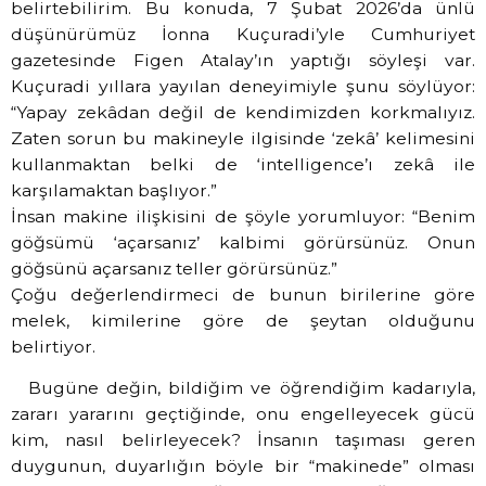
belirtebilirim. Bu konuda, 7 Şubat 2026’da ünlü
düşünürümüz İonna Kuçuradi’yle Cumhuriyet
gazetesinde Figen Atalay’ın yaptığı söyleşi var.
Kuçuradi yıllara yayılan deneyimiyle şunu söylüyor:
“Yapay zekâdan değil de kendimizden korkmalıyız.
Zaten sorun bu makineyle ilgisinde ‘zekâ’ kelimesini
kullanmaktan belki de ‘intelligence’ı zekâ ile
karşılamaktan başlıyor.”
İnsan makine ilişkisini de şöyle yorumluyor: “Benim
göğsümü ‘açarsanız’ kalbimi görürsünüz. Onun
göğsünü açarsanız teller görürsünüz.”
Çoğu değerlendirmeci de bunun birilerine göre
melek, kimilerine göre de şeytan olduğunu
belirtiyor.
Bugüne değin, bildiğim ve öğrendiğim kadarıyla,
zararı yararını geçtiğinde, onu engelleyecek gücü
kim, nasıl belirleyecek? İnsanın taşıması geren
duygunun, duyarlığın böyle bir “makinede” olması