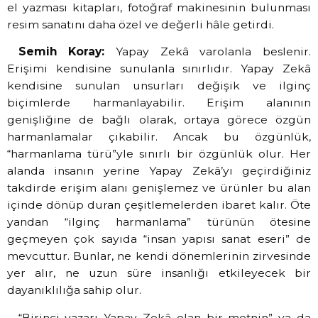
el yazması kitapları, fotoğraf makinesinin bulunması
resim sanatını daha özel ve değerli hâle getirdi.
Semih Koray:
Yapay Zekâ varolanla beslenir.
Erişimi kendisine sunulanla sınırlıdır. Yapay Zekâ
kendisine sunulan unsurları değişik ve ilginç
biçimlerde harmanlayabilir. Erişim alanının
genişliğine de bağlı olarak, ortaya görece özgün
harmanlamalar çıkabilir. Ancak bu özgünlük,
“harmanlama türü”yle sınırlı bir özgünlük olur. Her
alanda insanın yerine Yapay Zekâ’yı geçirdiğiniz
takdirde erişim alanı genişlemez ve ürünler bu alan
içinde dönüp duran çeşitlemelerden ibaret kalır. Öte
yandan “ilginç harmanlama” türünün ötesine
geçmeyen çok sayıda “insan yapısı sanat eseri” de
mevcuttur. Bunlar, ne kendi dönemlerinin zirvesinde
yer alır, ne uzun süre insanlığı etkileyecek bir
dayanıklılığa sahip olur.
“Birinci yazarı Yapay Zekâ olan bir metnin” ya da