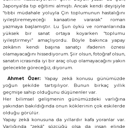
Japonya’da tıp eğitimi almıştı. Ancak kendi deyişiyle
“tıbbi müdahale yoluyla Çin toplumunun hastalığını
iyileştiremeyeceği kanaatine vararak” roman
yazmaya başlamıştır. Lu Şun öykü ve romanlarında
yüksek bir sanat ortaya koyarken “toplumu
iyileştirmeyi” amaçlıyordu. Böyle bakınca yapay
zekânın kendi başına sanatçı ifadenin öznesi
olamayacağını hissediyorum. Şiir olsun, fotoğraf olsun,
sanatın icrasında iyi bir araç olup olamayacağını yakın
gelecekte göreceğiz, diyorum.
Ahmet Özer:
Yapay zekâ konusu günümüzde
yoğun şekilde tartışılıyor. Bunun birkaç yıllık
geçmişe sahip olduğunu düşünenler var.
Her bilimsel gelişmenin günümüzdeki varlığına
yakından bakıldığında onun köklerinin çok eskilerde
olduğu görülür.
Yapay zekâ konusuna da yıllardır kafa yoranlar var.
Varlığında “zekâ” sözcüğü olsa da insan elinde