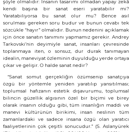
şöyle olmalıdır: İnsanın tasarımı olmadan yapay zekâ
kendi başına bir sanat eseri yaratabilir mi?
Yaratabiliyorsa bu sanat olur mu? Bence asıl
sorulması gereken soru budur ve bunun cevabı tek
sözcükle “hayır” olmalıdır. Bunun nedenini açıklamak
için önce sanatın tanımını yapmamız gerekir. Andrey
Tarkovski’nin deyimiyle sanat, insanları çevresinde
toplanmaya iten, o sonsuz, dur durak tanımayan
idealin, maneviyat özleminin duyulduğu yerde ortaya
çıkar ve gelişir. O halde sanat nedir?
“Sanat somut gerçekliğin özümsenip sanatçıya
özgü bir yöntemle yeniden yaratılıp yansıtılması;
toplumsal hafızanın estetik dışavurumu, toplumsal
bilincin güzellik algısının özel bir biçimi ve birey
olarak insanın olduğu gibi, tüm insanlığın maddi ve
manevi kültürünün birikimi, insan neslinin tüm
zamanlardaki ve sadece insana özgü olan yaratıcı
faaliyetlerinin çok çeşitli sonucudur.” (S. Aslanyürek