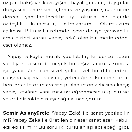
özgün bakış ve kavrayışını, hayal gücünü, duygular
dünyasını, fantezisini, içtenlik ve yaşanmışlıklarını ne
derece yansıtabilecektir, iyi okurla ne ölçüde
özdeşlik kuracaktır, bilmiyorum. Olumsuzum
açıkçası. Bilimsel üretimde, çeviride işe yarayabilir
ama birinci yazarı yapay zekâ olan bir metin edebi
eser olamaz.
Yapay zekâyla müzik yapılabilir, ki bence zaten
yapılıyor. Resim de büyük bir arşiv taraması sonrası
işe yarar. Zor olan sözel yolla, özel bir dille, edebi
çalışma yapma işlevine, yeteneğine, kendine özgü
benzersiz tasarımlara sahip olan insan zekâsına karşı;
yapay zekânın yani makine öğrenmesinin güçlü ve
yeterli bir rakip olmayacağına inanıyorum.
Semir Aslanyürek:
“Yapay Zekâ ile sanat yapılabilir
mi? Yapay Zekâ ile üretilen bir eser sanat eseri kabul
edilebilir mi?” Bu soru iki türlü anlaşılabileceği gibi,