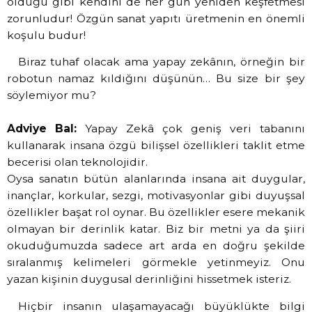
olduğu gibi kendini de her gün yeniden keşfetmesi
zorunludur! Özgün sanat yapıtı üretmenin en önemli
koşulu budur!
Biraz tuhaf olacak ama yapay zekânın, örneğin bir
robotun namaz kıldığını düşünün… Bu size bir şey
söylemiyor mu?
Adviye Bal:
Yapay Zekâ çok geniş veri tabanını
kullanarak insana özgü bilişsel özellikleri taklit etme
becerisi olan teknolojidir.
Oysa sanatın bütün alanlarında insana ait duygular,
inançlar, korkular, sezgi, motivasyonlar gibi duyuşsal
özellikler başat rol oynar. Bu özellikler esere mekanik
olmayan bir derinlik katar. Biz bir metni ya da şiiri
okuduğumuzda sadece art arda en doğru şekilde
sıralanmış kelimeleri görmekle yetinmeyiz. Onu
yazan kişinin duygusal derinliğini hissetmek isteriz.
Hiçbir insanın ulaşamayacağı büyüklükte bilgi