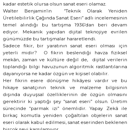
kadar estetik olursa olsun sanat eseri olamaz.
Walter Benjamin’in “Teknik Olarak Yeniden
Üretilebilirlik Çağında Sanat Eseri” adlı incelemesinin
temel alındığı bu tartışma 1936’dan beri devam
ediyor. Mekanik yapıdan dijital teknojiye evrilen
günümüzde bu tartışmalar hararetlendi.
Sadece fikir, bir yaratının sanat eseri olması için
yeterli midir? O fikrin beslendiği havza fiziksel
mekân, zaman ve kültüre değil de, dijital verilerin
toplandığı bilgi havuzunun algoritmik rastlantılarına
dayanıyorsa ne kadar özgün ve kişisel olabilir.
Her fikrin esere dönüşme hikâyesi vardır ve bu
hikaye sanatçının teknik ve malzeme bilgisinin
dışında duyuşsal özelliklerinin de özgün olmasını
gerektirir ki yaptığı şey “sanat eseri” olsun. Üretim
sürecinde “parmak izi” önemlidir. Yapay Zekâ ile
birkaç komutla yeniden çoğaltılan objelerin sanat
eseri olarak kabul edilmesi, sanat eserinden beklenen
birçok şeyi karşılamıyor.