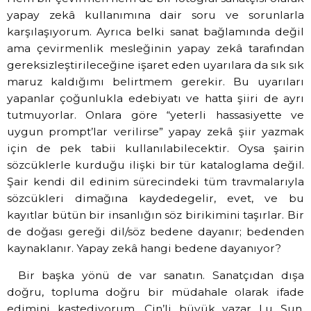
yapay zekâ kullanımına dair soru ve sorunlarla
karşılaşıyorum. Ayrıca belki sanat bağlamında değil
ama çevirmenlik mesleğinin yapay zekâ tarafından
gereksizleştirileceğine işaret eden uyarılara da sık sık
maruz kaldığımı belirtmem gerekir. Bu uyarıları
yapanlar çoğunlukla edebiyatı ve hatta şiiri de ayrı
tutmuyorlar. Onlara göre “yeterli hassasiyette ve
uygun prompt’lar verilirse” yapay zekâ şiir yazmak
için de pek tabii kullanılabilecektir. Oysa şairin
sözcüklerle kurduğu ilişki bir tür kataloglama değil.
Şair kendi dil edinim sürecindeki tüm travmalarıyla
sözcükleri dimağına kaydedegelir, evet, ve bu
kayıtlar bütün bir insanlığın söz birikimini taşırlar. Bir
de doğası gereği dil/söz bedene dayanır; bedenden
kaynaklanır. Yapay zekâ hangi bedene dayanıyor?
Bir başka yönü de var sanatın. Sanatçıdan dışa
doğru, topluma doğru bir müdahale olarak ifade
edimini kastediyorum. Çin’li büyük yazar Lu Şun,