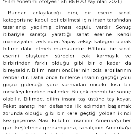
“Film Yönetimi Atölyesi” Sh. 86 H2O Yayınları 2021.)
Bundan anlaşılacağı gibi, bir eserin sanat
kategorisine kabul edilebilmesi için insan tarafından
tasarlanıp yapılmış olması koşulu vardır. Sonuç
itibariyle sanatçı yarattığı sanat eserine kendi
maneviyatını zerk eder. Yapay zekâyı kategori olarak
bilime dâhil etmek mümkündür. Hâlbuki bir sanat
eserini oluşturan süreçler çok karmaşık ve
birbirinden farklı olduğu gibi bir o kadar da
bireyseldir. Bilim insanı öncülerinin izcisi ardıllarının
rehberidir. Daha önce binlerce insanın geçtiği yolu
geçip gideceği yere varmadan önceki kısa bir
mesafeyi kendine mal eder. Bu çok önemli bir sonuç
olabilir. Bilimde, bilim insanı taş üstüne taş koyar.
Fakat sanatçı her defasında ilk adımdan başlamak
zorunda olduğu gibi bir kere geçtiği yoldan ikinci
kez geçemez. Nasıl ki bilim insanının Amerika’yı her
gün keşfetmesi gerekmiyorsa, sanatçının Amerika’yı