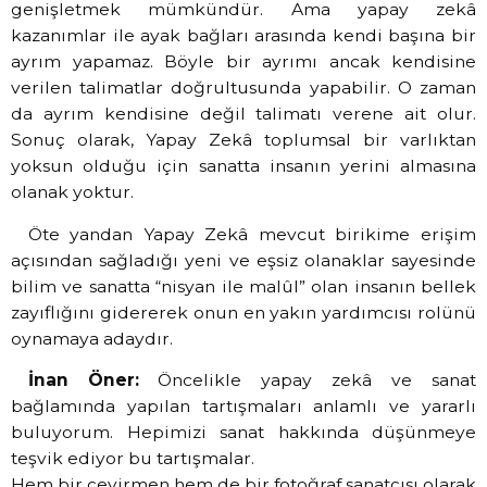
genişletmek mümkündür. Ama yapay zekâ
kazanımlar ile ayak bağları arasında kendi başına bir
ayrım yapamaz. Böyle bir ayrımı ancak kendisine
verilen talimatlar doğrultusunda yapabilir. O zaman
da ayrım kendisine değil talimatı verene ait olur.
Sonuç olarak, Yapay Zekâ toplumsal bir varlıktan
yoksun olduğu için sanatta insanın yerini almasına
olanak yoktur.
Öte yandan Yapay Zekâ mevcut birikime erişim
açısından sağladığı yeni ve eşsiz olanaklar sayesinde
bilim ve sanatta “nisyan ile malûl” olan insanın bellek
zayıflığını gidererek onun en yakın yardımcısı rolünü
oynamaya adaydır.
İnan Öner:
Öncelikle yapay zekâ ve sanat
bağlamında yapılan tartışmaları anlamlı ve yararlı
buluyorum. Hepimizi sanat hakkında düşünmeye
teşvik ediyor bu tartışmalar.
Hem bir çevirmen hem de bir fotoğraf sanatçısı olarak