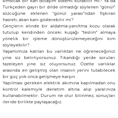
sımsıcak bir kan dolaşım sistemi kurabilir mi? Ya da
Türkçeden gayri bir dilde olmadığı söylenen “gönül”
sözcüğüne eklenen “gönül yarası”ndan fışkıran
hasreti, akan kanı gösterebilir mi?
Gençlerin elinde bir aldatma-yanıltma kozu olarak
tutulup kendinden önceki kuşağı “teslim” almaya
yönelik bir işleme dönüştürülemeyeceğini kim
söyleyebilir?
Yaşamımıza katılan bu varlıktan ne öğreneceğinizi
yine siz belirliyorsunuz. Tıkandığı yerde soruları
tazeleyen yine siz oluyorsunuz. Özetle varlıklar
arasında en gelişmiş olan insanın yerini tutabilecek
bir güç yok onca gelişmeye karşın.
Yapılması gereken elektrik akımına kapılmadan onu
kontrol kalemiyle denetim altına alıp yararınıza
kullanabilmektir. Durum ne olur bilinmez, sonuçları
ileride birlikte paylaşacağız.