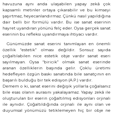
havuzuna aynı anda ulaşabilen yapay zekâ çok
kapsamlı metinler ortaya çıkarabilir ve bu kimseyi
şaşırtmaz, heyecanlandırmaz. Çünkü nasıl yapıldığına
dair belli bir formülü vardır. Bu ise sanat eserinin
hayret uyandıran yönünü felç eder. Oysa gerçek sanat
eserinin bu refleksi uyandırmaya ihtiyacı vardır.
Günümüzde sanat eserini tanımlayan en önemli
özellik “estetik” olması değildir. Sonsuz sayıda
çoğaltılabilen nice estetik obje vardır sanat eseri
sayılmayan. Oysa “biricik” olmak sanat eserinde
aranan özelliklerin başında gelir. Çoklu üretimi
hedefleyen özgün baskı sanatında bile sanatçının en
başarılı bulduğu bir tek edisyon (A.P.) vardır.
Demem o ki, sanat eserini değişik yollarla çoğalsanız
bile esas olanın aurasını yakalayamaz. Yapay zekâ ile
oluşturulan bir eserin çoğaltılmış edisyonları orjinali
ile aynıdır. Çoğaltıldığında orjinali ile aynı olan ve
duyumsal yönümüzü tetiklemeyen hiç bir obje ne