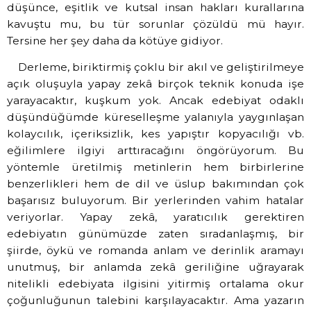
düşünce, eşitlik ve kutsal insan hakları kurallarına
kavuştu mu, bu tür sorunlar çözüldü mü hayır.
Tersine her şey daha da kötüye gidiyor.
Derleme, biriktirmiş çoklu bir akıl ve geliştirilmeye
açık oluşuyla yapay zekâ birçok teknik konuda işe
yarayacaktır, kuşkum yok. Ancak edebiyat odaklı
düşündüğümde küreselleşme yalanıyla yaygınlaşan
kolaycılık, içeriksizlik, kes yapıştır kopyacılığı vb.
eğilimlere ilgiyi arttıracağını öngörüyorum. Bu
yöntemle üretilmiş metinlerin hem birbirlerine
benzerlikleri hem de dil ve üslup bakımından çok
başarısız buluyorum. Bir yerlerinden vahim hatalar
veriyorlar. Yapay zekâ, yaratıcılık gerektiren
edebiyatın günümüzde zaten sıradanlaşmış, bir
şiirde, öykü ve romanda anlam ve derinlik aramayı
unutmuş, bir anlamda zekâ geriliğine uğrayarak
nitelikli edebiyata ilgisini yitirmiş ortalama okur
çoğunluğunun talebini karşılayacaktır. Ama yazarın