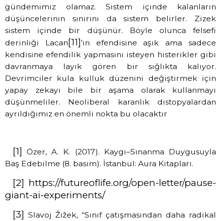
gündemimiz olamaz. Sistem içinde kalanların
düşüncelerinin sınırını da sistem belirler. Zizek
sistem içinde bir düşünür. Böyle olunca felsefi
[11]
derinliği Lacan
’ın efendisine aşık ama sadece
kendisine efendilik yapmasını isteyen histerikler gibi
davranmaya layık gören bir sığlıkta kalıyor.
Devrimciler kula kulluk düzenini değiştirmek için
yapay zekayı bile bir aşama olarak kullanmayı
düşünmeliler. Neoliberal karanlık distopyalardan
ayrıldığımız en önemli nokta bu olacaktır
[1]
Özer, A. K. (2017). Kaygı–Sınanma Duygusuyla
Baş Edebilme (8. basım). İstanbul: Aura Kitapları.
[2]
https://futureoflife.org/open-letter/pause-
giant-ai-experiments/
[3]
Slavoj Žižek, “Sınıf çatışmasından daha radikal