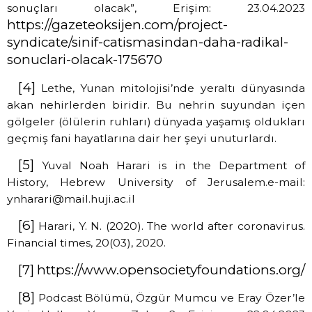
sonuçları olacak”, Erişim: 23.04.2023
https://gazeteoksijen.com/project-
syndicate/sinif-catismasindan-daha-radikal-
sonuclari-olacak-175670
[4]
Lethe, Yunan mitolojisi’nde yeraltı dünyasında
akan nehirlerden biridir. Bu nehrin suyundan içen
gölgeler (ölülerin ruhları) dünyada yaşamış oldukları
geçmiş fani hayatlarına dair her şeyi unuturlardı.
[5]
Yuval Noah Harari is in the Department of
History, Hebrew University of Jerusalem.e-mail:
ynharari@mail.huji.ac.il
[6]
Harari, Y. N. (2020). The world after coronavirus.
Financial times, 20(03), 2020.
[7]
https://www.opensocietyfoundations.org/
[8]
Podcast Bölümü, Özgür Mumcu ve Eray Özer’le