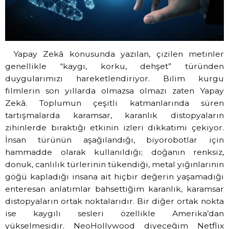
Yapay Zekâ konusunda yazılan, çizilen metinler
genellikle “kaygı, korku, dehşet” türünden
duygularımızı hareketlendiriyor. Bilim kurgu
filmlerin son yıllarda olmazsa olmazı zaten Yapay
Zekâ. Toplumun çeşitli katmanlarında süren
tartışmalarda karamsar, karanlık distopyaların
zihinlerde bıraktığı etkinin izleri dikkatimi çekiyor.
İnsan türünün aşağılandığı, biyorobotlar için
hammadde olarak kullanıldığı; doğanın renksiz,
donuk, canlılık türlerinin tükendiği, metal yığınlarının
göğü kapladığı insana ait hiçbir değerin yaşamadığı
enteresan anlatımlar bahsettiğim karanlık, karamsar
distopyaların ortak noktalarıdır. Bir diğer ortak nokta
ise kaygılı sesleri özellikle Amerika’dan
yükselmesidir. NeoHollywood diyeceğim Netflix