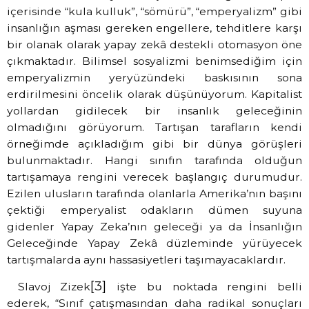
içerisinde “kula kulluk”, “sömürü”, “emperyalizm” gibi
insanlığın aşması gereken engellere, tehditlere karşı
bir olanak olarak yapay zekâ destekli otomasyon öne
çıkmaktadır. Bilimsel sosyalizmi benimsediğim için
emperyalizmin yeryüzündeki baskısının sona
erdirilmesini öncelik olarak düşünüyorum. Kapitalist
yollardan gidilecek bir insanlık geleceğinin
olmadığını görüyorum. Tartışan tarafların kendi
örneğimde açıkladığım gibi bir dünya görüşleri
bulunmaktadır. Hangi sınıfın tarafında olduğun
tartışamaya rengini verecek başlangıç durumudur.
Ezilen ulusların tarafında olanlarla Amerika’nın başını
çektiği emperyalist odakların dümen suyuna
gidenler Yapay Zeka’nın geleceği ya da İnsanlığın
Geleceğinde Yapay Zekâ düzleminde yürüyecek
tartışmalarda aynı hassasiyetleri taşımayacaklardır.
[3]
Slavoj Zizek
işte bu noktada rengini belli
ederek, “Sınıf çatışmasından daha radikal sonuçları