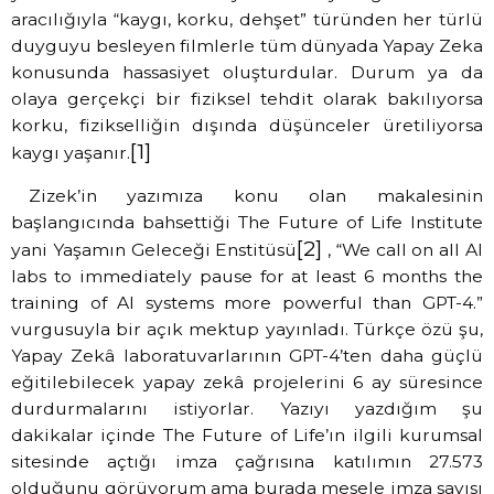
aracılığıyla “kaygı, korku, dehşet” türünden her türlü
duyguyu besleyen filmlerle tüm dünyada Yapay Zeka
konusunda hassasiyet oluşturdular. Durum ya da
olaya gerçekçi bir fiziksel tehdit olarak bakılıyorsa
korku, fizikselliğin dışında düşünceler üretiliyorsa
[1]
kaygı yaşanır.
Zizek’in yazımıza konu olan makalesinin
başlangıcında bahsettiği The Future of Life Institute
[2]
yani Yaşamın Geleceği Enstitüsü
, “We call on all AI
labs to immediately pause for at least 6 months the
training of AI systems more powerful than GPT-4.”
vurgusuyla bir açık mektup yayınladı. Türkçe özü şu,
Yapay Zekâ laboratuvarlarının GPT-4’ten daha güçlü
eğitilebilecek yapay zekâ projelerini 6 ay süresince
durdurmalarını istiyorlar. Yazıyı yazdığım şu
dakikalar içinde The Future of Life’ın ilgili kurumsal
sitesinde açtığı imza çağrısına katılımın 27.573
olduğunu görüyorum ama burada mesele imza sayısı