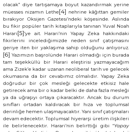
olacak” diye tartışamaya boyut kazandırmak yerine
[4]
müesses nizamın Lethe
nehrine kâğıttan gemiler
bırakıyor Oksijen Gazetesi’ndeki köşesinde. Aslında
bu fikir popüler tarih kitaplarıyla tanınan Yuval Noah
[5]
Harari
’ye ait. Harari’nin Yapay Zeka hakkındaki
fikirlerini incelediğimizde neden sınıf çatışmasını
geriye iten bir yaklaşıma sahip olduğunu anlıyoruz.
[6]
Yazımızın başrolünde Harari olmadığı için burada
tam teşekküllü bir Harari eleştirisi yazmayacağım
ama Zizek’e kadar uzanan neoliberal tarih ve gelecek
okumasına da bir cevabımız olmalıdır. Yapay Zeka
doğrudur bir çok mesleği gelecekte etkisiz hale
getirecek ama bir o kadar belki de daha fazla mesleği
ya da uğraşıyı ortaya çıkaracaktır. Ancak bu durum
sınıfları ortadan kaldıracak bir hıza ve toplumsal
derinliğe hemen ulaşmayacaktır. Yani sınıf çatışmaları
devam edecektir. Toplumsal hiyerarşi üretim ilişkileri
ile belirlenecektir. Harari’nin belirttiği gibi “
Yapay