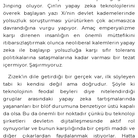
Jinping oluyor. Çin’in yapay zeka teknolojilerini
överek başlayan yazı Xi’nin devlet kademelerinde
yolsuzluk soruşturması yürütürken çok acımasızca
davrandığına vurgu yapıyor. Amaç emperyalizme
karşı direnen insanlığın en önemli müttefikini
itibarsızlaştırmak olunca neoliberal kalemlerin yapay
zeka ile başlayıp yolsuzluğa karşı sıfır tolerans
politikalarına sataşmalarına kadar varması bir tezat
içermiyor. Şaşırmıyoruz.
Zizek’in dile getirdiği bir gerçek var, ilk söyleyen
tabi ki kendisi değil ama doğrudur. Şöyle ki
teknolojinin feodal beyleri diye nitelendirdiği
gruplar arasındaki yapay zeka tartışmalarında
yaşananları bir blöf durumuna benzetiyor üstü kapalı
da olsa. Bu da önemli bir noktadır çünkü bu teknoloji
şirketleri devletin dijitalleşmesinde aktif rol
oynuyorlar ve bunun karşılığında bir çeşitli maddi ve
diğer çıkarlardan faydalanmak istiyorlar. Hatta