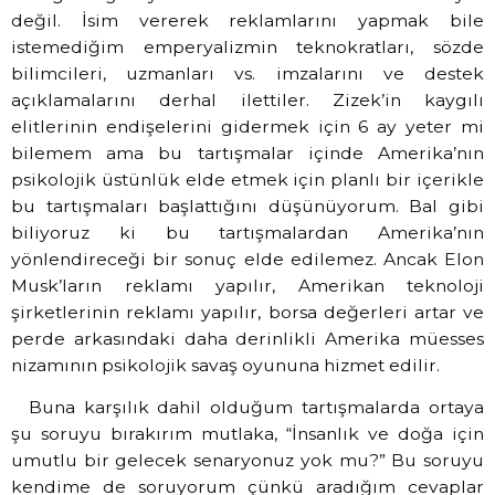
değil. İsim vererek reklamlarını yapmak bile
istemediğim emperyalizmin teknokratları, sözde
bilimcileri, uzmanları vs. imzalarını ve destek
açıklamalarını derhal ilettiler. Zizek’in kaygılı
elitlerinin endişelerini gidermek için 6 ay yeter mi
bilemem ama bu tartışmalar içinde Amerika’nın
psikolojik üstünlük elde etmek için planlı bir içerikle
bu tartışmaları başlattığını düşünüyorum. Bal gibi
biliyoruz ki bu tartışmalardan Amerika’nın
yönlendireceği bir sonuç elde edilemez. Ancak Elon
Musk’ların reklamı yapılır, Amerikan teknoloji
şirketlerinin reklamı yapılır, borsa değerleri artar ve
perde arkasındaki daha derinlikli Amerika müesses
nizamının psikolojik savaş oyununa hizmet edilir.
Buna karşılık dahil olduğum tartışmalarda ortaya
şu soruyu bırakırım mutlaka, “İnsanlık ve doğa için
umutlu bir gelecek senaryonuz yok mu?” Bu soruyu
kendime de soruyorum çünkü aradığım cevaplar