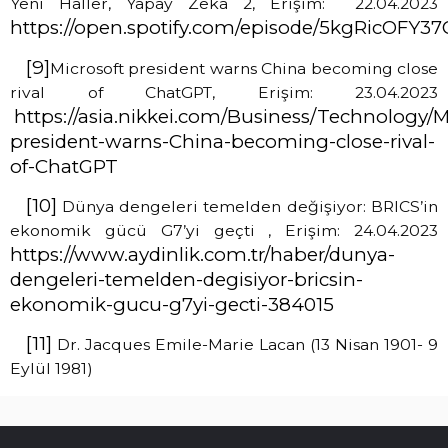
Yeni Haller, Yapay Zeka 2, Erişim: 22.04.2023
https://open.spotify.com/episode/5kgRicOFY
[9]
Microsoft president warns China becoming close
rival of ChatGPT, Erişim: 23.04.2023
https://asia.nikkei.com/Business/Technology/M
president-warns-China-becoming-close-rival-
of-ChatGPT
[10]
Dünya dengeleri temelden değişiyor: BRICS’in
ekonomik gücü G7’yi geçti , Erişim: 24.04.2023
https://www.aydinlik.com.tr/haber/dunya-
dengeleri-temelden-degisiyor-bricsin-
ekonomik-gucu-g7yi-gecti-384015
[11]
Dr. Jacques Emile-Marie Lacan (13 Nisan 1901- 9
Eylül 1981)