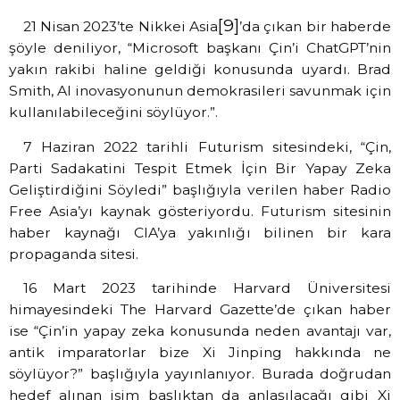
[9]
21 Nisan 2023’te Nikkei Asia
’da çıkan bir haberde
şöyle deniliyor, “Microsoft başkanı Çin’i ChatGPT’nin
yakın rakibi haline geldiği konusunda uyardı. Brad
Smith, AI inovasyonunun demokrasileri savunmak için
kullanılabileceğini söylüyor.”.
7 Haziran 2022 tarihli Futurism sitesindeki, “Çin,
Parti Sadakatini Tespit Etmek İçin Bir Yapay Zeka
Geliştirdiğini Söyledi” başlığıyla verilen haber Radio
Free Asia’yı kaynak gösteriyordu. Futurism sitesinin
haber kaynağı CIA’ya yakınlığı bilinen bir kara
propaganda sitesi.
16 Mart 2023 tarihinde Harvard Üniversitesi
himayesindeki The Harvard Gazette’de çıkan haber
ise “Çin’in yapay zeka konusunda neden avantajı var,
antik imparatorlar bize Xi Jinping hakkında ne
söylüyor?” başlığıyla yayınlanıyor. Burada doğrudan
hedef alınan isim başlıktan da anlaşılacağı gibi Xi