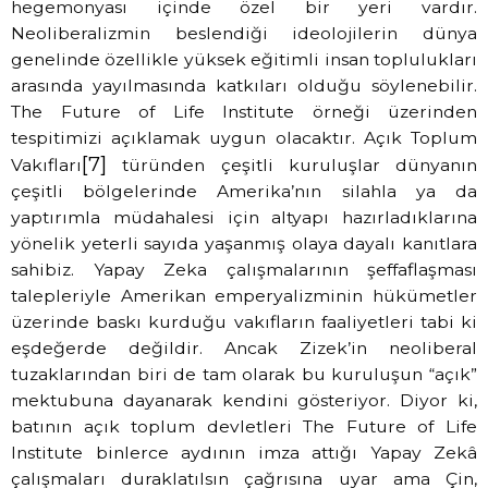
hegemonyası içinde özel bir yeri vardır.
Neoliberalizmin beslendiği ideolojilerin dünya
genelinde özellikle yüksek eğitimli insan toplulukları
arasında yayılmasında katkıları olduğu söylenebilir.
The Future of Life Institute örneği üzerinden
tespitimizi açıklamak uygun olacaktır. Açık Toplum
[7]
Vakıfları
türünden çeşitli kuruluşlar dünyanın
çeşitli bölgelerinde Amerika’nın silahla ya da
yaptırımla müdahalesi için altyapı hazırladıklarına
yönelik yeterli sayıda yaşanmış olaya dayalı kanıtlara
sahibiz. Yapay Zeka çalışmalarının şeffaflaşması
talepleriyle Amerikan emperyalizminin hükümetler
üzerinde baskı kurduğu vakıfların faaliyetleri tabi ki
eşdeğerde değildir. Ancak Zizek’in neoliberal
tuzaklarından biri de tam olarak bu kuruluşun “açık”
mektubuna dayanarak kendini gösteriyor. Diyor ki,
batının açık toplum devletleri The Future of Life
Institute binlerce aydının imza attığı Yapay Zekâ
çalışmaları duraklatılsın çağrısına uyar ama Çin,