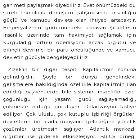
ganimeti paylaşmak diyebiliriz. Evet önümüzdeki bu
süreli teknolojik dönüşüm çatışmasında insanlığın
güçlü ve kamucu devlete olan ihtiyacı artacaktır.
Emperyalizmin güdümündeki paravan şirketlerin
insanlık üzerinde tam hakimiyet sağlamak için
kurguladığı örtülü operasyonu ancak örgütlü ve
bilinçli devrimci bir parti öncülüğünde ve kamucu
devletin gücüyle dengeleyebiliriz.
Zizek’in bir diğer tespiti kapitalizmin sonuna
gelindiğidir. Şöyle bir dünya genelindeki
gelişmelere bakıldığında özellikle kapitalizmin ilan
edildiği başkentlerde bile sistemin insanlığın ezici
çoğunluğu için yaşam gücü sağlayamadığı,
çökmekte olduğu görülüyor. Dolarizasyon tasfiye
ediliyor. Çok uluslu, çok kutuplu işbirliği örgütleri
devletlerin bir arada dünyanın geleceğine yönelik
çözümler üretmesini sağlıyor. Atlantik merkezli
örgütler ise giderek etkisizleşiyor. BRICS örneği