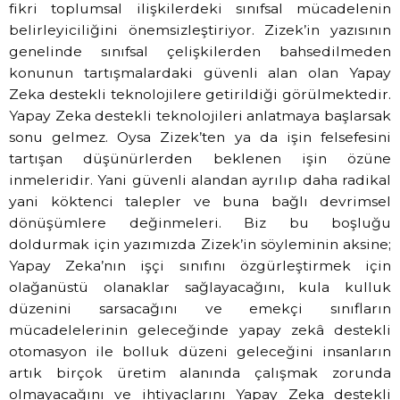
fikri toplumsal ilişkilerdeki sınıfsal mücadelenin
belirleyiciliğini önemsizleştiriyor. Zizek’in yazısının
genelinde sınıfsal çelişkilerden bahsedilmeden
konunun tartışmalardaki güvenli alan olan Yapay
Zeka destekli teknolojilere getirildiği görülmektedir.
Yapay Zeka destekli teknolojileri anlatmaya başlarsak
sonu gelmez. Oysa Zizek’ten ya da işin felsefesini
tartışan düşünürlerden beklenen işin özüne
inmeleridir. Yani güvenli alandan ayrılıp daha radikal
yani köktenci talepler ve buna bağlı devrimsel
dönüşümlere değinmeleri. Biz bu boşluğu
doldurmak için yazımızda Zizek’in söyleminin aksine;
Yapay Zeka’nın işçi sınıfını özgürleştirmek için
olağanüstü olanaklar sağlayacağını, kula kulluk
düzenini sarsacağını ve emekçi sınıfların
mücadelelerinin geleceğinde yapay zekâ destekli
otomasyon ile bolluk düzeni geleceğini insanların
artık birçok üretim alanında çalışmak zorunda
olmayacağını ve ihtiyaçlarını Yapay Zeka destekli