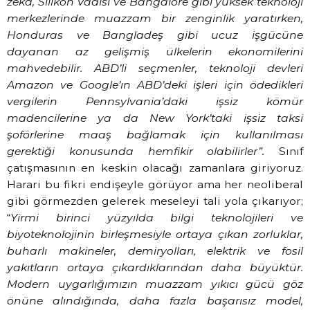
zeka, Silikon Vadisi ve Bangalore gibi yüksek teknoloji
merkezlerinde muazzam bir zenginlik yaratırken,
Honduras ve Bangladeş gibi ucuz işgücüne
dayanan az gelişmiş ülkelerin ekonomilerini
mahvedebilir. ABD’li seçmenler, teknoloji devleri
Amazon ve Google’ın ABD’deki işleri için ödedikleri
vergilerin Pennsylvania’daki işsiz kömür
madencilerine ya da New York’taki işsiz taksi
şoförlerine maaş bağlamak için kullanılması
gerektiği konusunda hemfikir olabilirler”.
Sınıf
çatışmasının en keskin olacağı zamanlara giriyoruz.
Harari bu fikri endişeyle görüyor ama her neoliberal
gibi görmezden gelerek meseleyi tali yola çıkarıyor;
“
Yirmi birinci yüzyılda bilgi teknolojileri ve
biyoteknolojinin birleşmesiyle ortaya çıkan zorluklar,
buharlı makineler, demiryolları, elektrik ve fosil
yakıtların ortaya çıkardıklarından daha büyüktür.
Modern uygarlığımızın muazzam yıkıcı gücü göz
önüne alındığında, daha fazla başarısız model,