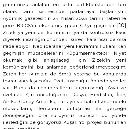
günümüzü anlatan en özlü birlikteliklerden biri
olarak tarih sahnesinde parlamaya başlamıştır.
Aydınlık gazetesinin 24 Nisan 2023 tarihli haberine
[10]
göre BRICS’in ekonomik gücü G7’yi geçmiştir.
Zizek ya yeni bir komünizm ya da kontrolsüz kaos
diyerek insanlığın önündeki süreci karamsar da olsa
ifade ediyor. Neoliberaller yeni kavramını kullanırken
geçmişin mücadelelerini küçümsemektedir. Niyet
okumak gibi anlaşılacağı için Zizek’in yeni
komünizmini bu anlamda değerlendirmeyeceğim.
Zaten her ikimizin de ömrü yeterse bu konularda
tekrar karşılaşacağız. Evet, insanlığın önünde yeniler
var. Bunu da neoliberallerin küçümsediği Asya ve
özellikle Çin öncülüğünde Rusya, Hindistan, İran,
Afrika, Güney Amerika, Türkiye ve batı ülkelerindeki
ulusalcıların, ilericilerin buluşması ile gerçeğe
dönüşeceğini öne sürüyoruz. Sürecin bu yönde
ilerlediğini de görüyoruz. Kuşak Yol projesi bunun en