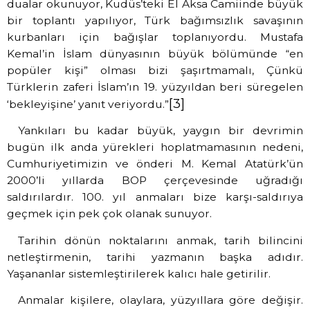
dualar okunuyor, Kudüs’teki El Aksa Camiinde büyük
bir toplantı yapılıyor, Türk bağımsızlık savaşının
kurbanları için bağışlar toplanıyordu. Mustafa
Kemal’in İslam dünyasının büyük bölümünde “en
popüler kişi” olması bizi şaşırtmamalı, Çünkü
Türklerin zaferi İslam’ın 19. yüzyıldan beri süregelen
[3]
‘bekleyişine’ yanıt veriyordu.”
Yankıları bu kadar büyük, yaygın bir devrimin
bugün ilk anda yürekleri hoplatmamasının nedeni,
Cumhuriyetimizin ve önderi M. Kemal Atatürk’ün
2000’li yıllarda BOP çerçevesinde uğradığı
saldırılardır. 100. yıl anmaları bize karşı-saldırıya
geçmek için pek çok olanak sunuyor.
Tarihin dönün noktalarını anmak, tarih bilincini
netleştirmenin, tarihi yazmanın başka adıdır.
Yaşananlar sistemleştirilerek kalıcı hale getirilir.
Anmalar kişilere, olaylara, yüzyıllara göre değişir.