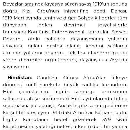
Beyazlar arasında kıyasıya süren savaş 1919’un sonuna
doğru Kızıl Ordu’nun inisyatifine geçti. Dahası,
1919 Mart ayında Lenin ve diğer Bolşevik liderler tüm
dünyadan gelen devrimci sosyalistlerle
buluşarak Komünist Enternasyonal’i kurdular. Sovyet
Devrimi, öteki halklarla dayanışmanın yollarını
arayarak, onlara destek olarak kendini sağlama
almanın yollarını arıyordu. Tek tek ülkelerde patlak
veren devrimler örgütlenerek, dayanışarak Asya’da
yayılıyordu.
Hindistan:
Gandi’nin Güney Afrika’dan ülkeye
dönmesi millî harekete büyük canlılık kazandırdı.
Hint çocuklarının İngiliz sömürge ordusunun
saflarında ateşe sürülmeleri Hint aydınlarında bilinç
sıçramasına yol açmıştı. Ancak İngiliz sömürgecilerine
karşı fitili ateşleyen 1919’daki Amritsar Katliamı oldu.
İngiliz komutanın hedef gözeterek 379 sivili
katletmesinin yarattığı nefret, ülkenin dört bir yanına