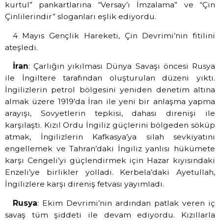
kurtul” pankartlarına “Versay’ı İmzalama” ve “Çin
Çinlilerindir” sloganları eşlik ediyordu.
4 Mayıs Gençlik Hareketi, Çin Devrimi’nin fitilini
ateşledi.
İran
: Çarlığın yıkılması Dünya Savaşı öncesi Rusya
ile İngiltere tarafından oluşturulan düzeni yıktı.
İngilizlerin petrol bölgesini yeniden denetim altına
almak üzere 1919’da İran ile yeni bir anlaşma yapma
arayışı, Sovyetlerin tepkisi, dahası direnişi ile
karşılaştı. Kızıl Ordu İngiliz güçlerini bölgeden söküp
atmak, İngilizlerin Kafkasya’ya silah sevkiyatını
engellemek ve Tahran’daki İngiliz yanlısı hükümete
karşı Cengeli’yi güçlendirmek için Hazar kıyısındaki
Enzeli’ye birlikler yolladı. Kerbela’daki Ayetullah,
İngilizlere karşı direniş fetvası yayımladı.
Rusya
: Ekim Devrimi’nin ardından patlak veren iç
savaş tüm şiddeti ile devam ediyordu.
Kızıllarla