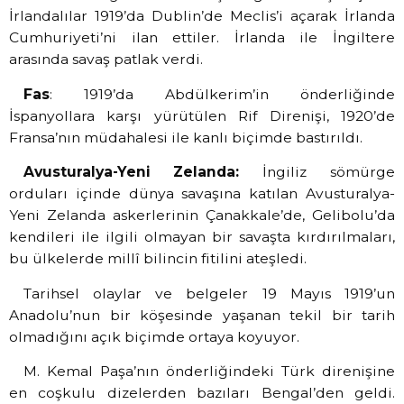
İrlandalılar 1919’da Dublin’de Meclis’i açarak İrlanda
Cumhuriyeti’ni ilan ettiler. İrlanda ile İngiltere
arasında savaş patlak verdi.
Fas
: 1919’da Abdülkerim’in önderliğinde
İspanyollara karşı yürütülen Rif Direnişi, 1920’de
Fransa’nın müdahalesi ile kanlı biçimde bastırıldı.
Avusturalya-Yeni Zelanda:
İngiliz sömürge
orduları içinde dünya savaşına katılan Avusturalya-
Yeni Zelanda askerlerinin Çanakkale’de, Gelibolu’da
kendileri ile ilgili olmayan bir savaşta kırdırılmaları,
bu ülkelerde millî bilincin fitilini ateşledi.
Tarihsel olaylar ve belgeler 19 Mayıs 1919’un
Anadolu’nun bir köşesinde yaşanan tekil bir tarih
olmadığını açık biçimde ortaya koyuyor.
M. Kemal Paşa’nın önderliğindeki Türk direnişine
en coşkulu dizelerden bazıları Bengal’den geldi.