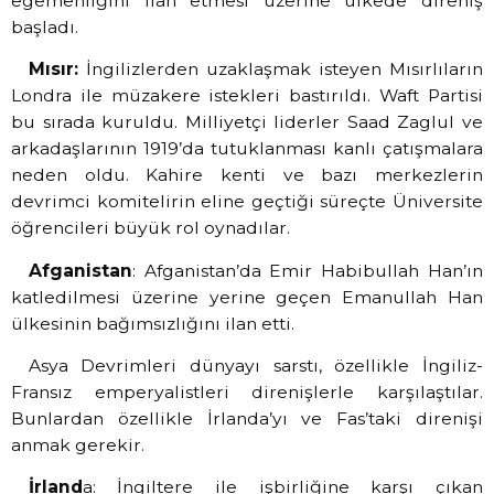
egemenliğini ilan etmesi üzerine ülkede direniş
başladı.
Mısır:
İngilizlerden uzaklaşmak isteyen Mısırlıların
Londra ile müzakere istekleri bastırıldı. Waft Partisi
bu sırada kuruldu. Milliyetçi liderler Saad Zaglul ve
arkadaşlarının 1919’da tutuklanması kanlı çatışmalara
neden oldu. Kahire kenti ve bazı merkezlerin
devrimci komitelirin eline geçtiği süreçte Üniversite
öğrencileri büyük rol oynadılar.
Afganistan
: Afganistan’da Emir Habibullah Han’ın
katledilmesi üzerine yerine geçen Emanullah Han
ülkesinin bağımsızlığını ilan etti.
Asya Devrimleri dünyayı sarstı, özellikle İngiliz-
Fransız emperyalistleri direnişlerle karşılaştılar.
Bunlardan özellikle İrlanda’yı ve Fas’taki direnişi
anmak gerekir.
İrland
a: İngiltere ile işbirliğine karşı çıkan