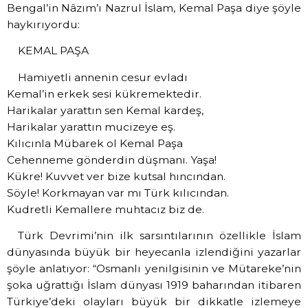
Bengal’in Nâzım’ı Nazrul İslam, Kemal Paşa diye şöyle
haykırıyordu:
KEMAL PAŞA
Hamiyetli annenin cesur evladı
Kemal’in erkek sesi kükremektedir.
Harikalar yarattın sen Kemal kardeş,
Harikalar yarattın mucizeye eş.
Kılıcınla Mübarek ol Kemal Paşa
Cehenneme gönderdin düşmanı. Yaşa!
Kükre! Kuvvet ver bize kutsal hıncından.
Söyle! Korkmayan var mı Türk kılıcından.
Kudretli Kemallere muhtacız biz de.
Türk Devrimi’nin ilk sarsıntılarının özellikle İslam
dünyasında büyük bir heyecanla izlendiğini yazarlar
şöyle anlatıyor: “Osmanlı yenilgisinin ve Mütareke’nin
şoka uğrattığı İslam dünyası 1919 baharından itibaren
Türkiye’deki olayları büyük bir dikkatle izlemeye