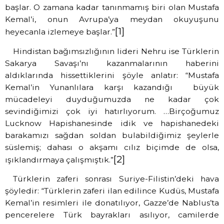
başlar. O zamana kadar tanınmamış biri olan Mustafa
Kemal’i, onun Avrupa’ya meydan okuyuşunu
[1]
heyecanla izlemeye başlar.”
Hindistan bağımsızlığının lideri Nehru ise Türklerin
Sakarya Savaşı’nı kazanmalarının haberini
aldıklarında hissettiklerini şöyle anlatır: “Mustafa
Kemal’in Yunanlılara karşı kazandığı
büyük
mücadeleyi duyduğumuzda ne kadar çok
sevindiğimizi çok iyi hatırlıyorum. …Birçoğumuz
Lucknow Hapishanesinde idik ve hapishanedeki
barakamızı sağdan soldan bulabildiğimiz şeylerle
süslemiş; dahası o akşamı cılız biçimde de olsa,
[2]
ışıklandırmaya çalışmıştık.”
Türklerin zaferi sonrası Suriye-Filistin’deki hava
şöyledir: “Türklerin zaferi ilan edilince Kudüs, Mustafa
Kemal’in resimleri ile donatılıyor, Gazze’de Nablus’ta
pencerelere Türk bayrakları asılıyor, camilerde