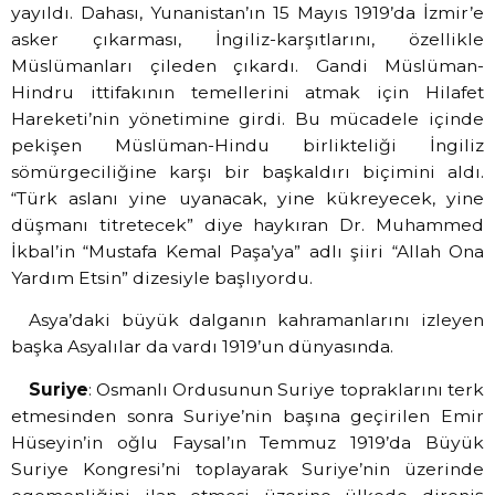
yayıldı.
Dahası, Yunanistan’ın 15 Mayıs 1919’da İzmir’e
asker çıkarması, İngiliz-karşıtlarını, özellikle
Müslümanları çileden çıkardı. Gandi Müslüman-
Hindru ittifakının temellerini atmak için Hilafet
Hareketi’nin yönetimine girdi. Bu mücadele içinde
pekişen Müslüman-Hindu birlikteliği İngiliz
sömürgeciliğine karşı bir başkaldırı biçimini aldı.
“Türk aslanı yine uyanacak, yine kükreyecek, yine
düşmanı titretecek” diye haykıran Dr. Muhammed
İkbal’in “Mustafa Kemal Paşa’ya” adlı şiiri “Allah Ona
Yardım Etsin” dizesiyle başlıyordu.
Asya’daki büyük dalganın kahramanlarını izleyen
başka Asyalılar da vardı 1919’un dünyasında.
Suriye
: Osmanlı Ordusunun Suriye topraklarını terk
etmesinden sonra Suriye’nin başına geçirilen Emir
Hüseyin’in oğlu Faysal’ın Temmuz 1919’da Büyük
Suriye Kongresi’ni toplayarak Suriye’nin üzerinde