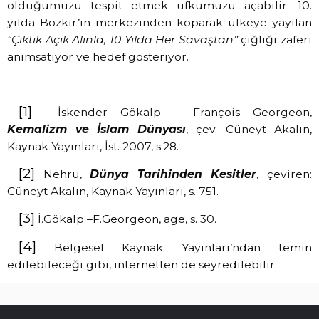
olduğumuzu tespit etmek ufkumuzu açabilir. 10.
yılda Bozkır’ın merkezinden koparak ülkeye yayılan
“Çıktık Açık Alınla, 10 Yılda Her Savaştan”
çığlığı zaferi
anımsatıyor ve hedef gösteriyor.
[1]
İskender Gökalp – François Georgeon,
Kemalizm ve İslam Dünyası
, çev. Cüneyt Akalın,
Kaynak Yayınları, İst. 2007, s.28.
[2]
Nehru,
Dünya Tarihinden Kesitler
, çeviren:
Cüneyt Akalın, Kaynak Yayınları, s. 751.
[3]
İ.Gökalp –F.Georgeon, age, s. 30.
[4]
Belgesel Kaynak Yayınları’ndan temin
edilebileceği gibi, internetten de seyredilebilir.