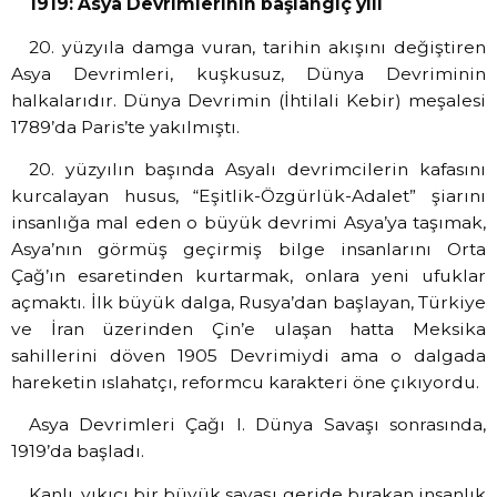
1919: Asya Devrimlerinin başlangıç yılı
20. yüzyıla damga vuran, tarihin akışını değiştiren
Asya Devrimleri, kuşkusuz, Dünya Devriminin
halkalarıdır. Dünya Devrimin (İhtilali Kebir) meşalesi
1789’da Paris’te yakılmıştı.
20. yüzyılın başında Asyalı devrimcilerin kafasını
kurcalayan husus, “Eşitlik-Özgürlük-Adalet” şiarını
insanlığa mal eden o büyük devrimi Asya’ya taşımak,
Asya’nın görmüş geçirmiş bilge insanlarını Orta
Çağ’ın esaretinden kurtarmak, onlara yeni ufuklar
açmaktı. İlk büyük dalga, Rusya’dan başlayan, Türkiye
ve İran üzerinden Çin’e ulaşan hatta Meksika
sahillerini döven 1905 Devrimiydi ama o dalgada
hareketin ıslahatçı, reformcu karakteri öne çıkıyordu.
Asya Devrimleri Çağı I. Dünya Savaşı sonrasında,
1919’da başladı.
Kanlı, yıkıcı bir büyük savaşı geride bırakan insanlık