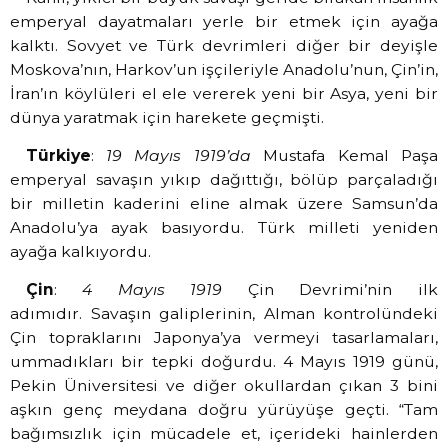
emperyal dayatmaları yerle bir etmek için ayağa
kalktı. Sovyet ve Türk devrimleri diğer bir deyişle
Moskova’nın, Harkov’un işçileriyle Anadolu’nun, Çin’in,
İran’ın köylüleri el ele vererek yeni bir Asya, yeni bir
dünya yaratmak için harekete geçmişti.
Türkiye
:
19 Mayıs 1919’da
Mustafa Kemal Paşa
emperyal savaşın yıkıp dağıttığı, bölüp parçaladığı
bir milletin kaderini eline almak üzere Samsun’da
Anadolu’ya ayak basıyordu. Türk milleti yeniden
ayağa kalkıyordu.
Çin
:
4 Mayıs 1919
Çin Devrimi’nin ilk
adımıdır.
Savaşın galiplerinin, Alman kontrolündeki
Çin topraklarını Japonya’ya vermeyi tasarlamaları,
ummadıkları bir tepki doğurdu. 4 Mayıs 1919 günü,
Pekin Üniversitesi ve diğer okullardan çıkan 3 bini
aşkın genç meydana doğru yürüyüşe geçti. “Tam
bağımsızlık için mücadele et, içerideki hainlerden