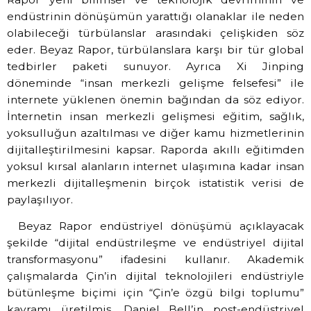
endüstrinin dönüşümün yarattığı olanaklar ile neden
olabileceği türbülanslar arasındaki çelişkiden söz
eder. Beyaz Rapor, türbülanslara karşı bir tür global
tedbirler paketi sunuyor. Ayrıca Xi Jinping
döneminde “insan merkezli gelişme felsefesi” ile
internete yüklenen önemin bağından da söz ediyor.
İnternetin insan merkezli gelişmesi eğitim, sağlık,
yoksulluğun azaltılması ve diğer kamu hizmetlerinin
dijitalleştirilmesini kapsar. Raporda akıllı eğitimden
yoksul kırsal alanların internet ulaşımına kadar insan
merkezli dijitalleşmenin birçok istatistik verisi de
paylaşılıyor.
Beyaz Rapor endüstriyel dönüşümü açıklayacak
şekilde “dijital endüstrileşme ve endüstriyel dijital
transformasyonu” ifadesini kullanır. Akademik
çalışmalarda Çin’in dijital teknolojileri endüstriyle
bütünleşme biçimi için “Çin’e özgü bilgi toplumu”
kavramı üretilmiş, Daniel Bell’in post-endüstriyel