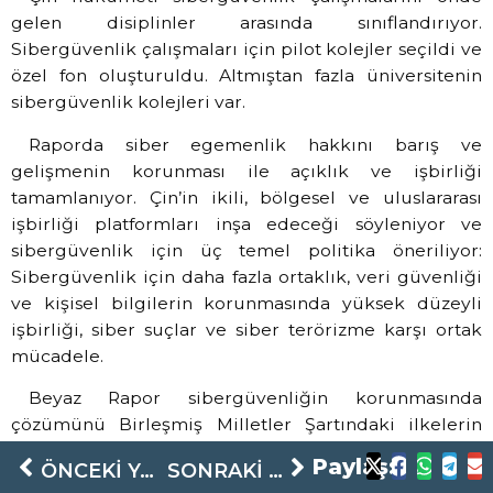
gelen disiplinler arasında sınıflandırıyor.
Sibergüvenlik çalışmaları için pilot kolejler seçildi ve
özel fon oluşturuldu. Altmıştan fazla üniversitenin
sibergüvenlik kolejleri var.
Raporda siber egemenlik hakkını barış ve
gelişmenin korunması ile açıklık ve işbirliği
tamamlanıyor. Çin’in ikili, bölgesel ve uluslararası
işbirliği platformları inşa edeceği söyleniyor ve
sibergüvenlik için üç temel politika öneriliyor:
Sibergüvenlik için daha fazla ortaklık, veri güvenliği
ve kişisel bilgilerin korunmasında yüksek düzeyli
işbirliği, siber suçlar ve siber terörizme karşı ortak
mücadele.
Beyaz Rapor sibergüvenliğin korunmasında
çözümünü Birleşmiş Milletler Şartındaki ilkelerin
merkezi rolü oynayacağını, hukuk temelli ve
Paylaş:
ÖNCEKI YAZI
SONRAKI YAZI
ülkelerin eşitliğine dayanan bir sistem olarak tarif