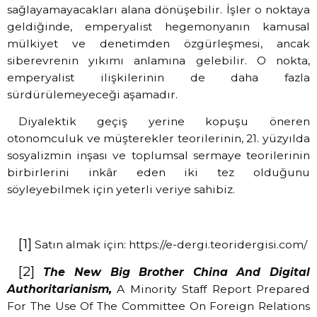
sağlayamayacakları alana dönüşebilir. İşler o noktaya
geldiğinde, emperyalist hegemonyanın kamusal
mülkiyet ve denetimden özgürleşmesi, ancak
siberevrenin yıkımı anlamına gelebilir. O nokta,
emperyalist ilişkilerinin de daha fazla
sürdürülemeyeceği aşamadır.
Diyalektik geçiş yerine kopuşu öneren
otonomculuk ve müşterekler teorilerinin, 21. yüzyılda
sosyalizmin inşası ve toplumsal sermaye teorilerinin
birbirlerini inkâr eden iki tez olduğunu
söyleyebilmek için yeterli veriye sahibiz.
[1]
Satın almak için: https://e-dergi.teoridergisi.com/
[2]
The New Big Brother China And Digital
Authoritarianism,
A Minority Staff Report Prepared
For The Use Of The Committee On Foreign Relations