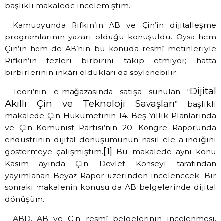
başlıklı makalede incelemiştim.
Kamuoyunda Rifkin’in AB ve Çin’in dijitalleşme
programlarının yazarı olduğu konuşuldu. Oysa hem
Çin’in hem de AB’nin bu konuda resmî metinleriyle
Rifkin’in tezleri birbirini takip etmiyor; hatta
birbirlerinin inkârı oldukları da söylenebilir.
Dijital
Teori’nin e-mağazasında satışa sunulan “
Akıllı Çin ve Teknoloji Savaşları
” başlıklı
makalede Çin Hükümetinin 14. Beş Yıllık Planlarında
ve Çin Komünist Partisi’nin 20. Kongre Raporunda
endüstrinin dijital dönüşümünün nasıl ele alındığını
[1]
göstermeye çalışmıştım.
Bu makalede aynı konu
Kasım ayında Çin Devlet Konseyi tarafından
yayımlanan Beyaz Rapor üzerinden incelenecek. Bir
sonraki makalenin konusu da AB belgelerinde dijital
dönüşüm.
ABD, AB ve Çin resmî belgelerinin incelenmesi,