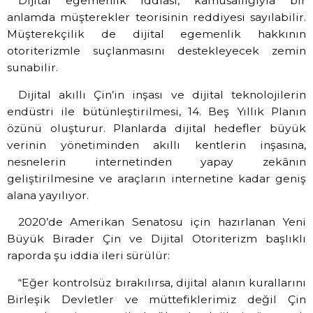
Dijital egemenlik iddiası, kamusallığıyla bir
anlamda müşterekler teorisinin reddiyesi sayılabilir.
Müşterekçilik de dijital egemenlik hakkının
otoriterizmle suçlanmasını destekleyecek zemin
sunabilir.
Dijital akıllı Çin’in inşası ve dijital teknolojilerin
endüstri ile bütünleştirilmesi, 14. Beş Yıllık Planın
özünü oluşturur. Planlarda dijital hedefler büyük
verinin yönetiminden akıllı kentlerin inşasına,
nesnelerin internetinden yapay zekânın
geliştirilmesine ve araçların internetine kadar geniş
alana yayılıyor.
2020’de Amerikan Senatosu için hazırlanan Yeni
Büyük Birader Çin ve Dijital Otoriterizm başlıklı
raporda şu iddia ileri sürülür:
“Eğer kontrolsüz bırakılırsa, dijital alanın kurallarını
Birleşik Devletler ve müttefiklerimiz değil Çin