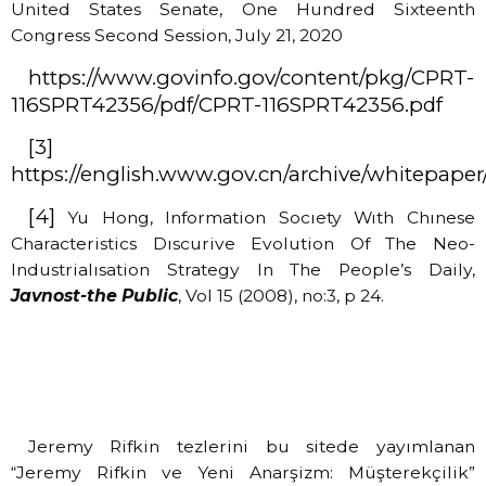
United States Senate, One Hundred Sixteenth
Congress Second Session, July 21, 2020
https://www.govinfo.gov/content/pkg/CPRT-
116SPRT42356/pdf/CPRT-116SPRT42356.pdf
[3]
https://english.www.gov.cn/archive/whitepa
[4]
Yu Hong, Information Socıety Wıth Chınese
Characteristics Dıscurive Evolution Of The Neo-
Industrialısation Strategy In The People’s Daily,
Javnost-the Public
, Vol 15 (2008), no:3, p 24.
Jeremy Rifkin tezlerini bu sitede yayımlanan
“Jeremy Rifkin ve Yeni Anarşizm: Müşterekçilik”