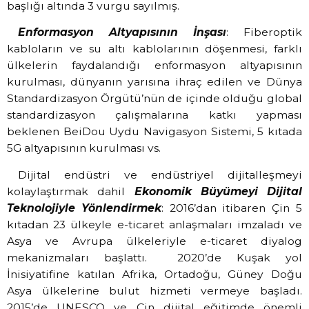
başlığı altında 3 vurgu sayılmış.
Enformasyon Altyapısının İnşası
: Fiberoptik
kabloların ve su altı kablolarının döşenmesi, farklı
ülkelerin faydalandığı enformasyon altyapısının
kurulması, dünyanın yarısına ihraç edilen ve Dünya
Standardizasyon Örgütü’nün de içinde olduğu global
standardizasyon çalışmalarına katkı yapması
beklenen
BeiDou Uydu Navigasyon Sistemi,
5 kıtada
5G altyapısının kurulması vs.
Dijital endüstri ve endüstriyel dijitalleşmeyi
kolaylaştırmak dahil
Ekonomik Büyümeyi Dijital
Teknolojiyle Yönlendirmek
: 2016’dan itibaren Çin 5
kıtadan 23 ülkeyle e-ticaret anlaşmaları imzaladı ve
Asya ve Avrupa ülkeleriyle e-ticaret diyalog
mekanizmaları başlattı. 2020’de Kuşak yol
İnisiyatifine katılan Afrika, Ortadoğu, Güney Doğu
Asya ülkelerine bulut hizmeti vermeye başladı.
2015’de UNESCO ve Çin dijital eğitimde önemli