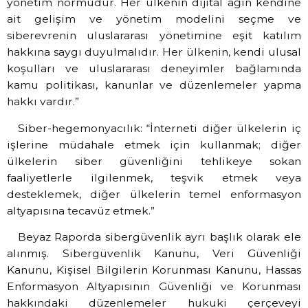
yönetim normudur. Her ülkenin dijital ağın kendine
ait gelişim ve yönetim modelini seçme ve
siberevrenin uluslararası yönetimine eşit katılım
hakkına saygı duyulmalıdır. Her ülkenin, kendi ulusal
koşulları ve uluslararası deneyimler bağlamında
kamu politikası, kanunlar ve düzenlemeler yapma
hakkı vardır.”
Siber-hegemonyacılık: “İnterneti diğer ülkelerin iç
işlerine müdahale etmek için kullanmak; diğer
ülkelerin siber güvenliğini tehlikeye sokan
faaliyetlerle ilgilenmek, teşvik etmek veya
desteklemek, diğer ülkelerin temel enformasyon
altyapısına tecavüz etmek.”
Beyaz Raporda sibergüvenlik ayrı başlık olarak ele
alınmış. Sibergüvenlik Kanunu, Veri Güvenliği
Kanunu, Kişisel Bilgilerin Korunması Kanunu, Hassas
Enformasyon Altyapısının Güvenliği ve Korunması
hakkındaki düzenlemeler hukuki çerçeveyi