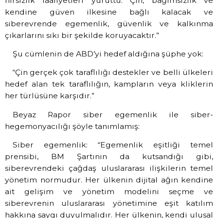
hırsızlık faaliyetleri yürüttü. Çin, bağımsızlık ve
kendine güven ilkesine bağlı kalacak ve
siberevrende egemenlik, güvenlik ve kalkınma
çıkarlarını sıkı bir şekilde koruyacaktır.”
Şu cümlenin de ABD’yi hedef aldığına şüphe yok:
“Çin gerçek çok taraflılığı destekler ve belli ülkeleri
hedef alan tek taraflılığın, kampların veya kliklerin
her türlüsüne karşıdır.”
Beyaz Rapor siber egemenlik ile siber-
hegemonyacılığı şöyle tanımlamış:
Siber egemenlik: “Egemenlik eşitliği temel
prensibi, BM Şartının da kutsandığı gibi,
siberevrendeki çağdaş uluslararası ilişkilerin temel
yönetim normudur. Her ülkenin dijital ağın kendine
ait gelişim ve yönetim modelini seçme ve
siberevrenin uluslararası yönetimine eşit katılım
hakkına saygı duyulmalıdır. Her ülkenin, kendi ulusal