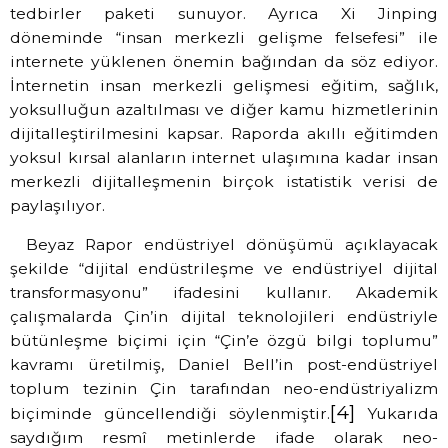
tedbirler paketi sunuyor. Ayrıca Xi Jinping
döneminde “insan merkezli gelişme felsefesi” ile
internete yüklenen önemin bağından da söz ediyor.
İnternetin insan merkezli gelişmesi eğitim, sağlık,
yoksulluğun azaltılması ve diğer kamu hizmetlerinin
dijitalleştirilmesini kapsar. Raporda akıllı eğitimden
yoksul kırsal alanların internet ulaşımına kadar insan
merkezli dijitalleşmenin birçok istatistik verisi de
paylaşılıyor.
Beyaz Rapor endüstriyel dönüşümü açıklayacak
şekilde “dijital endüstrileşme ve endüstriyel dijital
transformasyonu” ifadesini kullanır. Akademik
çalışmalarda Çin’in dijital teknolojileri endüstriyle
bütünleşme biçimi için “Çin’e özgü bilgi toplumu”
kavramı üretilmiş, Daniel Bell’in post-endüstriyel
toplum tezinin Çin tarafından neo-endüstriyalizm
[4]
biçiminde güncellendiği söylenmiştir.
Yukarıda
saydığım resmî metinlerde ifade olarak neo-