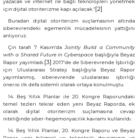
yazacak ve internet ile bağlı teknolojileri yönetmek
[2]
için dijital otoriterizme kapı açılacak.”
Buradan dijital otoriterizm suçlamasının altında
siberevrendeki egemenlik mücadelesinin yattığını
anlıyoruz.
Çin tarafı 7 Kasım’da
Jointly Build a Community
with a Shared Future in Cyberspace
başlığıyla Beyaz
[3]
Rapor yayımladı.
2017’de de Siberevrende İşbirliği
için Uluslararası Strateji başlığıyla Beyaz Rapor
yayımlanmış, siberevrende uluslararası işbirliği
önerisi ilk defa sistemli olarak ortaya konulmuştu.
14. Beş Yıllık Planlar ile 20. Kongre Raporundaki
temel tezleri tekrar eden yeni Beyaz Raporda, ek
olarak dijital otoriterizm suçlamasına cevap
niteliğinde siber-hegemonyacılık kavramı kullanıldı.
14. Beş Yıllık Planlar, 20. Kongre Raporu ve Beyaz
Rapor yeni bilimsel ve teknolojik devriminin ve