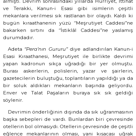
almıştı. Devrim sonrasındaki yıllarda Hürriyet, İttihat
ve Terakki, Kanun-i Esasi gibi isimlerin çeşitli
mekanlara verilmesi sık rastlanan bir olaydı. Kaldı ki
bugün kıraathanenin yüzü ‘’Meşrutiyet Caddesi’’ne
bakarken sırtını da ‘’İstiklâl Caddesi’’ne yaslamış
durumdadır.
Adeta
‘’Pera’nın Gururu’’
diye adlandırılan Kanun-i
Esasi Kıraathanesi, Meşrutiyet ile birlikte devrimi
yapan kadronun sıkça uğradığı bir yer olmuştu.
Burası askerlerin, polislerin, yazar ve şairlerin,
gazetecilerin buluştuğu, toplantıların yapıldığı ya da
bir soluk aldıkları mekanların başında geliyordu.
Enver ve Talat Paşaların buraya sık sık geldiği
söylenir.
Devrimin önderliğinin dışında da sık uğranmasının
başka sebepleri de vardı. Bunlardan biri çevresinde
otellerin bol olmasıydı. Otellerin çevresinde de çeşitli
eğlence mekanlarının olması, yani kısacası uğrak