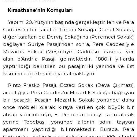
Kıraathane’nin Komşuları
Yapımı 20. Yüzyılın başında gerçekleştirilen ve Pera
Caddesi’ni bir taraftan Timoni Sokağa (Gönül Sokak),
diğer taraftan da Derviş Sokağı’na (Peremeci Sokak)
bağlayan Suriye Pasajı’ndan sonra, Pera Caddesi’yle
Mezarlık Sokak (Meşrutiyet Caddesi) arasında yer
alan d’Andria Pasajı gelmektedir. 1880’li yıllarda
yaptırıldığı belirtilen bu pasajın iki yanında ve üst
kısmında apartmanlar yer almaktaydı.
Pinto Fresko Pasajı, Eczacı Sokak (Deva Çıkmazı)
aracılığıyla Pera Caddesi’ni Mezarlık Sokağa bağlayan
bir pasajdı. Pasajın Mezarlık Sokak yönünde daha
önce möbleli olarak kiraya verilen çok büyük bir
ahşap yapı olduğu, E. Pinto’nun burayı satın alarak
yerine Tepebaşı yönünde ailenin adını taşıyan
apartmanı yaptırdığı bilinmektedir. Burada, Pera
Caddesi’ne açılan Eczacı Sokağı üzerine 1886 yılında