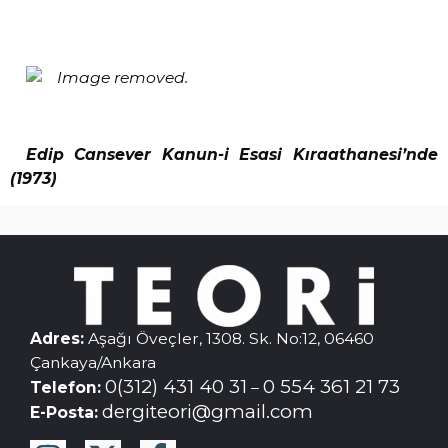
Edip Cansever Kanun-i Esasi Kıraathanesi’nde
(1973)
Adres:
Aşağı Öveçler, 1308. Sk. No:12, 06460
Çankaya/Ankara
0(312) 431 40 31
0 554 361 21 73
Telefon:
–
dergiteori@gmail.com
E-Posta: