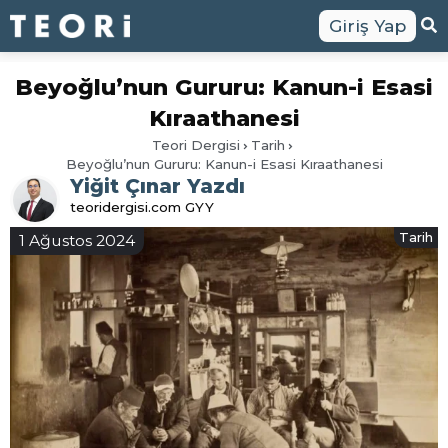
Giriş Yap
Beyoğlu’nun Gururu: Kanun-i Esasi
Kıraathanesi
Teori Dergisi
Tarih
Beyoğlu’nun Gururu: Kanun-i Esasi Kıraathanesi
Yiğit Çınar Yazdı
teoridergisi.com GYY
Tarih
1 Ağustos 2024