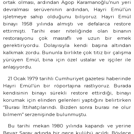
ortak olması, ardından Agop Karamanoğlu’nun yeri
devralması serüveninin ardından, Hayri Emül’ün
işletmeye sahip olduğunu biliyoruz. Hayri Emül
binayı 1958 yılında almıştı ve defalarca restore
ettirmişti. Tarihi eser niteliğinde olan binanın
restorasyonu çok masraflı ve uzun bir emek
gerektiriyordu. Dolayısıyla kendi başına altından
kalkmak zordu. Bununla birlikte çok titiz bir çalışma
yürüyen Emül, bina için özel ustalar ve işçiler ile
anlaşıyordu.
21 Ocak 1979 tarihli Cumhuriyet gazetesi haberinde
Hayri Emül’ün bir röportajına rastlıyoruz. Burada
kendisinin binayı sürekli restore ettirdiği, binayı
korumak için elinden gelenleri yaptığını belirtirken
‘’Burası İttihatçılarındı. Bizden sonra burası ne olur
bilmem’’ serzenişinde bulunmuştu.
Bu tarihi mekan 1980 yılında kapandı ve yerine
Beyaz Saray adında bir gece kulübü açıldı. Böylece