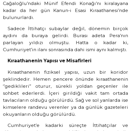
Cağaloğlu’ndaki Münif Efendi Konağı’nı kiralayana
kadar da her gün Kanun-i Esasi Kıraathanesi’nde
bulunurlardı.
Sadece İttihatçı subaylar değil, dönemin birçok
aydını da buraya gelirdi. Burası adeta Pera’nın
parlayan yıldızı olmuştu. Hatta o kadar ki,
Cumhuriyet’in ilanı sonrasında dahi ismi aynı kalmıştı.
Kıraathanenin Yapısı ve Misafirleri
Kıraathanenin fiziksel yapısı, uzun bir koridor
şeklindedir. Hemen pencere önünde kıraathanenin
‘’gediklileri’’ oturur, sürekli yoldan geçenler ile
sohbet ederlerdi. İçeri girildiği vakit tam ortada
tavlacıların olduğu görülürdü. Sağ ve sol yanlarda ise
kimselere randevu verenler ya da günlük gazeteleri
okuyanların olduğu görülürdü.
Cumhuriyet’e kadarki süreçte İttihatçılar ve