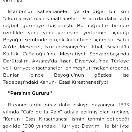
vermişti.
İstanbul’un kahvehaneleri ya da diğer bir ismi
‘’okuma evi’’ olan kıraathaneleri 19. asırda daha fazla
rağbet görmeye başlamıştı. Bu rağbetle birlikte
özellikle yeni yeni yerleşim yerlerinin açıldığı
Beyoğlu semtinde birçok kıraathane açılmıştı. Bab-ı
Ali’de Meserret, Nuruosmaniye’de İkbal, Beyazıt’ta
Küllük, Cağaloğlu’nda Meşrutiyet, Şehzadebaşı’nda
Darüttalim, Aksaray’da İhsan, Divanyolu’nda Türkiye
ve Hürriyet kıraathaneleri en meşhur mekanlardandı.
Bunlar içinde Beyoğlu’nun gözdesi ise
Tepebaşı’ndaki Kanun-i Esasi Kıraathanesi’ydi.
‘’Pera’nın Gururu’’
Buranın tarihi biraz daha eskiye dayanıyor. 1893
yılında ‘’Cafe de la Paix’’ adıyla açılmış olan mekan,
‘’Kanun-i Esasi Kıraathanesi’’ ismini tahmin edileceği
şekilde 1908 yılındaki Hürriyet Devrimi ile birlikte