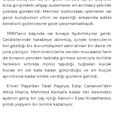
bina girişindeki ahşap süslemeler en acımasız şekilde
yoklara gönderildi. Mermer kısmındaki işlemeler ise
gece kulübünün vitrin ve siperliği arkasında adeta
kendisini gizlercesine göze çarpmamaktaydı.
1990’ların başında ise binaya Aydınlıkçılar geldi.
Geldiklerinde harabeye dönmüş, içinde tinercilerin
kol gezdiği bir durumdayken satın alınan bir daire ile
yola çıkılıyor. Hem tinercilerle verilen mücadele hem
de binanın yeniden tadilata girmesi süreciyle birlikte
herkesin sırtında moloz taşıdığı, tuğlaları kucak
kucak en üst kata kadar götürdüğü ve en küçük
ayrıntısına kadar emek verdiği günlere gelindi.
Enver Paşa’dan Talat Paşa’ya, Edip Cansever’den
Attila İlhan’a, Mehmed Kemal’e kadar her kesimden
aydının gelip bir çay içtiği Kanun-i Esasi Kıraathanesi,
şimdi yepyeni bir kimlik kazanıyor.