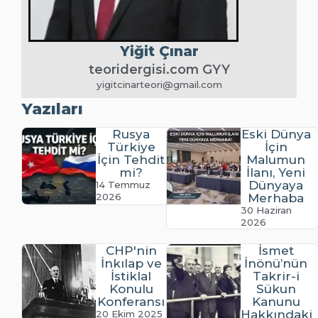
Yiğit Çınar
teoridergisi.com GYY
yigitcinarteori@gmail.com
Yazıları
Rusya
Eski Dünya
Türkiye
İçin
İçin Tehdit
Malumun
mi?
İlanı, Yeni
Dünyaya
14 Temmuz
2026
Merhaba
30 Haziran
2026
CHP'nin
İsmet
İnkılap ve
İnönü’nün
İstiklal
Takrir-i
Konulu
Sükun
Konferansı
Kanunu
Hakkındaki
20 Ekim 2025