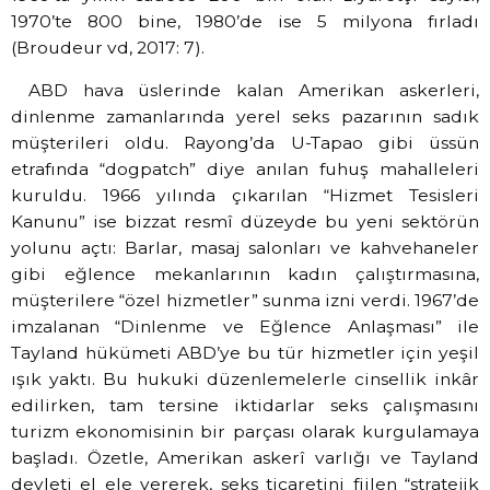
1970’te 800 bine, 1980’de ise 5 milyona fırladı
(Broudeur vd, 2017: 7).
ABD hava üslerinde kalan Amerikan askerleri,
dinlenme zamanlarında yerel seks pazarının sadık
müşterileri oldu. Rayong’da U-Tapao gibi üssün
etrafında “dogpatch” diye anılan fuhuş mahalleleri
kuruldu. 1966 yılında çıkarılan “Hizmet Tesisleri
Kanunu” ise bizzat resmî düzeyde bu yeni sektörün
yolunu açtı: Barlar, masaj salonları ve kahvehaneler
gibi eğlence mekanlarının kadın çalıştırmasına,
müşterilere “özel hizmetler” sunma izni verdi. 1967’de
imzalanan “Dinlenme ve Eğlence Anlaşması” ile
Tayland hükümeti ABD’ye bu tür hizmetler için yeşil
ışık yaktı. Bu hukuki düzenlemelerle cinsellik inkâr
edilirken, tam tersine iktidarlar seks çalışmasını
turizm ekonomisinin bir parçası olarak kurgulamaya
başladı. Özetle, Amerikan askerî varlığı ve Tayland
devleti el ele vererek, seks ticaretini fiilen “stratejik