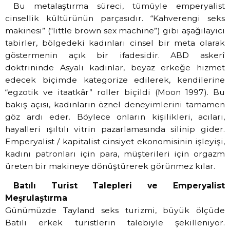
Bu metalaştırma süreci, tümüyle emperyalist
cinsellik kültürünün parçasıdır. “Kahverengi seks
makinesi” (“little brown sex machine”) gibi aşağılayıcı
tabirler, bölgedeki kadınları cinsel bir meta olarak
göstermenin açık bir ifadesidir. ABD askerî
doktrininde Asyalı kadınlar, beyaz erkeğe hizmet
edecek biçimde kategorize edilerek, kendilerine
“egzotik ve itaatkâr” roller biçildi (Moon 1997). Bu
bakış açısı, kadınların öznel deneyimlerini tamamen
göz ardı eder. Böylece onların kişilikleri, acıları,
hayalleri ışıltılı vitrin pazarlamasında silinip gider.
Emperyalist / kapitalist cinsiyet ekonomisinin işleyişi,
kadını patronları için para, müşterileri için orgazm
üreten bir makineye dönüştürerek görünmez kılar.
Batılı Turist Talepleri ve Emperyalist
Meşrulaştırma
Günümüzde Tayland seks turizmi, büyük ölçüde
Batılı erkek turistlerin talebiyle şekilleniyor.