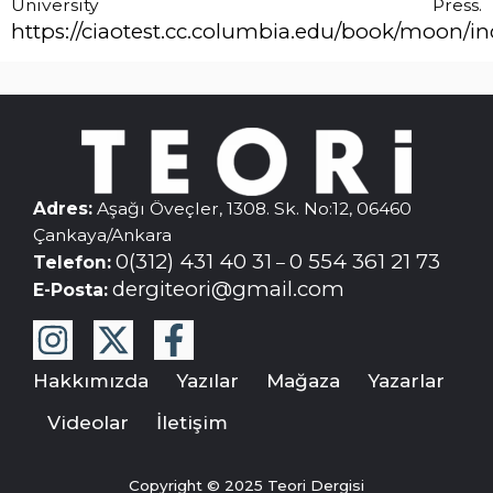
University Press.
https://ciaotest.cc.columbia.edu/book/moon/i
Adres:
Aşağı Öveçler, 1308. Sk. No:12, 06460
Çankaya/Ankara
0(312) 431 40 31
0 554 361 21 73
Telefon:
–
dergiteori@gmail.com
E-Posta:
Hakkımızda
Yazılar
Mağaza
Yazarlar
Videolar
İletişim
Copyright © 2025 Teori Dergisi