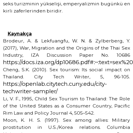
seks turizminin yükselişi, emperyalizmin bugünkü en
kirli zaferlerinden biridir.
Kaynakça
Brodeur, A. & Lekfuangfu, W. N. & Zylberberg, Y.
(2017), War, Migration and the Origins of the Thai Sex
Industry, IZA Discussion Paper No. 10686
https://docs.iza.org/dp10686.pdf#:~:text=s
Cheng, S.K. (2010). Sex tourism: Its social impact on
Thailand. City Tech Writer, 5, 96-105.
https://openlab.citytech.cuny.edu/city-
techwriter-sampler/
Li, V. F., 1995, Child Sex Tourism to Thailand: The Role
of the United States as a Consumer Country, Pacific
Rim Law and Policy Journal 4, 505–542.
Moon, K. H. S. (1997). Sex among allies: Military
prostitution in U.S./Korea relations. Columbia