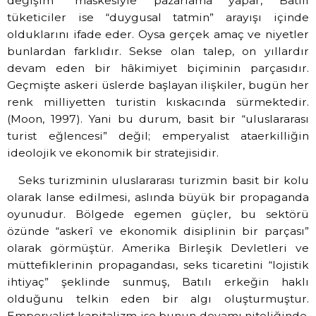
değişim” maskesiyle pazarlama yapar, Batılı
tüketiciler ise “duygusal tatmin” arayışı içinde
olduklarını ifade eder. Oysa gerçek amaç ve niyetler
bunlardan farklıdır. Sekse olan talep, on yıllardır
devam eden bir hâkimiyet biçiminin parçasıdır.
Geçmişte askeri üslerde başlayan ilişkiler, bugün her
renk milliyetten turistin kıskacında sürmektedir.
(Moon, 1997). Yani bu durum, basit bir “uluslararası
turist eğlencesi” değil; emperyalist ataerkilliğin
ideolojik ve ekonomik bir stratejisidir.
Seks turizminin uluslararası turizmin basit bir kolu
olarak lanse edilmesi, aslında büyük bir propaganda
oyunudur. Bölgede egemen güçler, bu sektörü
özünde “askerî ve ekonomik disiplinin bir parçası”
olarak görmüştür. Amerika Birleşik Devletleri ve
müttefiklerinin propagandası, seks ticaretini “lojistik
ihtiyaç” şeklinde sunmuş, Batılı erkeğin haklı
olduğunu telkin eden bir algı oluşturmuştur.
Emperyalist kapitalizm ise bunun devamı niteliğinde,