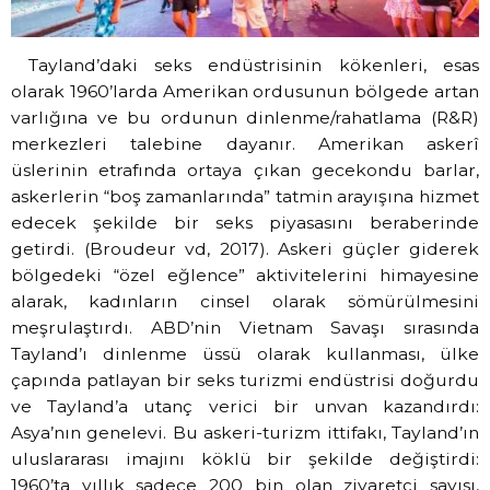
Tayland’daki seks endüstrisinin kökenleri, esas
olarak 1960’larda Amerikan ordusunun bölgede artan
varlığına ve bu ordunun dinlenme/rahatlama (R&R)
merkezleri talebine dayanır. Amerikan askerî
üslerinin etrafında ortaya çıkan gecekondu barlar,
askerlerin “boş zamanlarında” tatmin arayışına hizmet
edecek şekilde bir seks piyasasını beraberinde
getirdi. (Broudeur vd, 2017). Askeri güçler giderek
bölgedeki “özel eğlence” aktivitelerini himayesine
alarak, kadınların cinsel olarak sömürülmesini
meşrulaştırdı. ABD’nin Vietnam Savaşı sırasında
Tayland’ı dinlenme üssü olarak kullanması, ülke
çapında patlayan bir seks turizmi endüstrisi doğurdu
ve Tayland’a utanç verici bir unvan kazandırdı:
Asya’nın genelevi. Bu askeri-turizm ittifakı, Tayland’ın
uluslararası imajını köklü bir şekilde değiştirdi:
1960’ta yıllık sadece 200 bin olan ziyaretçi sayısı,