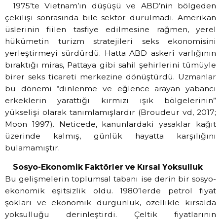
1975’te Vietnam’ın düşüşü ve ABD’nin bölgeden
çekilişi sonrasında bile sektör durulmadı. Amerikan
üslerinin fiilen tasfiye edilmesine rağmen, yerel
hükümetin turizm stratejileri seks ekonomisini
yerleştirmeyi sürdürdü. Hatta ABD askerî varlığının
bıraktığı miras, Pattaya gibi sahil şehirlerini tümüyle
birer seks ticareti merkezine dönüştürdü. Uzmanlar
bu dönemi “dinlenme ve eğlence arayan yabancı
erkeklerin yarattığı kırmızı ışık bölgelerinin”
yükselişi olarak tanımlamışlardır (Broudeur vd, 2017;
Moon 1997). Neticede, kanunlardaki yasaklar kağıt
üzerinde kalmış, günlük hayatta karşılığını
bulamamıştır.
Sosyo-Ekonomik Faktörler ve Kırsal Yoksulluk
Bu gelişmelerin toplumsal tabanı ise derin bir sosyo-
ekonomik eşitsizlik oldu. 1980’lerde petrol fiyat
şokları ve ekonomik durgunluk, özellikle kırsalda
yoksulluğu derinleştirdi. Çeltik fiyatlarının