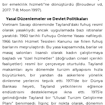
bir emeklilik hizmeti”ne dönüştürdü (Broudeur vd,
2017: 7-8; Moon 1997).
Yasal Düzenlemeler ve Devlet Politikaları
Vietnam Savaşı döneminde Tayland’daki fuhuş resmî
olarak yasaklıydı; ancak uygulamada bazı istisnalar
yaratıldı. 1960 tarihli Fuhuşu Önleme Yasası nafileydi.
1966 tarihli Hizmet Tesisleri Kanunu ise fiilen fuhuş
barlarını meşrulaştırdı. Bu yasa kapsamında, barlar ve
masaj salonları lisanslı olarak kadın çalıştırmaya
başladı ve “özel hizmetler” (doğrudan cinsel içerikli
faaliyetler) resmî bir çerçeveye oturtuldu. Tayland
makamları aynı dönemde turizm altyapısını hızla
büyütürken, bir yandan da askerlere yönelik
dinlenme yerlerini teşvik etti. 1971’de bir Dünya
Bankası heyeti, Tayland yetkililerini eğlence
endüstrisini desteklemeye ikna etti. 1975’e
gelindiğinde Tayland bir “Ulusal Turizm Geliştirme
Planı” benimsedi. İlginç bir nokta olarak, dönemin