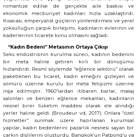
romantize edilse de gerçekte aile baskısı ve
ekonomik mecburiyet kadınları hızla uzaklaştırdı.
Kısacası, emperyalist güçlerin yönlendirmesi ve yerel
yoksulluğun çarpık birleşimi, kadınların evlerinin ve
kaderlerinin ticarete konu olmasını sağladı.
“Kadın Bedeni” Metasının Ortaya Çıkışı
Seks endüstrisinin kurulma süreci, kadının bedenini
bir meta haline getiren kirli bir dönüşümü
hızlandırdı. Resmî söylemde “eğlence sektörü” olarak
paketlenen bu ticaret, kadın emeğini gizleyen ve
sömürü üzerine kurulu bir meta fetişizmi üzerine
inşa edilmiştir. 1960’lardan itibaren barlar, masaj
salonları ve benzeri eğlence mekanları, kadınların
nesnel birer tüketim maddesi olarak ele alındığı
yerler haline geldi (Broudeur vd, 2017). Onlara “özel
hizmetler” sunmak üzere hazırlanan kurumsal
yapılar, kadın bedenlerini pazarlık nesnesi sayan bir
çarkın dişlilerini oluşturdu. Bangkok’un Patpong’u ya