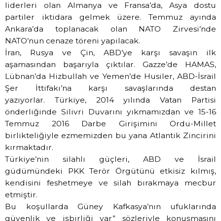
liderleri olan Almanya ve Fransa’da, Asya dostu
partiler iktidara gelmek üzere. Temmuz ayında
Ankara’da toplanacak olan NATO Zirvesi’nde
NATO’nun cenaze töreni yapılacak.
İran, Rusya ve Çin, ABD’ye karşı savaşın ilk
aşamasından başarıyla çıktılar. Gazze’de HAMAS,
Lübnan’da Hizbullah ve Yemen’de Husiler, ABD-İsrail
Şer İttifakı’na karşı savaşlarında destan
yazıyorlar. Türkiye, 2014 yılında Vatan Partisi
önderliğinde Silivri Duvarını yıkmamızdan ve 15-16
Temmuz 2016 Darbe Girişimini Ordu-Millet
birlikteliğiyle ezmemizden bu yana Atlantik Zincirini
kırmaktadır.
Türkiye’nin silahlı güçleri, ABD ve İsrail
güdümündeki PKK Terör Örgütünü etkisiz kılmış,
kendisini feshetmeye ve silah bırakmaya mecbur
etmiştir.
Bu koşullarda Güney Kafkasya’nın ufuklarında
güvenlik ve işbirliği var” sözleriyle konuşmasını