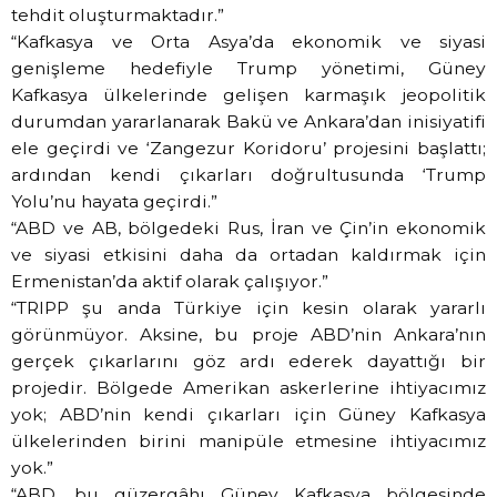
tehdit oluşturmaktadır.”
“Kafkasya ve Orta Asya’da ekonomik ve siyasi
genişleme hedefiyle Trump yönetimi, Güney
Kafkasya ülkelerinde gelişen karmaşık jeopolitik
durumdan yararlanarak Bakü ve Ankara’dan inisiyatifi
ele geçirdi ve ‘Zangezur Koridoru’ projesini başlattı;
ardından kendi çıkarları doğrultusunda ‘Trump
Yolu’nu hayata geçirdi.”
“ABD ve AB, bölgedeki Rus, İran ve Çin’in ekonomik
ve siyasi etkisini daha da ortadan kaldırmak için
Ermenistan’da aktif olarak çalışıyor.”
“TRIPP şu anda Türkiye için kesin olarak yararlı
görünmüyor. Aksine, bu proje ABD’nin Ankara’nın
gerçek çıkarlarını göz ardı ederek dayattığı bir
projedir. Bölgede Amerikan askerlerine ihtiyacımız
yok; ABD’nin kendi çıkarları için Güney Kafkasya
ülkelerinden birini manipüle etmesine ihtiyacımız
yok.”
“ABD, bu güzergâhı Güney Kafkasya bölgesinde