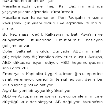
hükümetinin önündeki iştir.
Masallarımızda çare, hep Kaf Dağı’nın ardında
yaşayan yılanın ağzındaki zümrüttedir.
Masallarımızın kahramanları, Peri Padişahı’nın kızına
kavuşmak için yılanı öldürür ve ağzındaki zümrütü
alırlar.
Bu kez masal değil, Kafkasya’nın, Batı Asya’nın ve
dünyamızın ufuklarında umutlarımızı besleyen
gelişmeler var.
Dolar Saltanatı yıkıldı. Dünyada ABD’nin silahlı
güçleriyle boy ölçüşebilen devletler oluştu. Avrupa,
ABD diktasına isyan ediyor. ABD hegemonyasının
sonu gözüktü.
Emperyalist Kapitalist Uygarlık, insanlığın taleplerine
yanıt veremiyor, gericiliği temsil ediyor, derin bir
krizin içine girdi ve batıyor.
Asya’dan yeni bir uygarlık yükseliyor.
ABD ve Avrupa’nın emperyalist ekonomilerinin içine
düştüğü kriz derinleşiyor. AB dağılıyor. Avrupa’nın