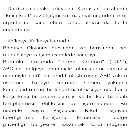
Dördüncü olarak, Türkiye’nin “Kürdistan” adı altında
“İkinci İsrail” devletçiğini kurma amacını güden terör
örgütlerine karşı etkin sonuç alması da, tarihî
önemdedir.
Kafkasya, Kafkasyalılarındır.
Bölgeye Okyanus ötesinden ve berisinden her
müdahaleye karşı mücadelede kararlıyız.
Bugünkü durumda “Trump Koridoru” (TRIPP),
ABD’nin bölgeye müdahale olanaklarını içermesi
nedeniyle ciddî bir tehdit oluşturuyor. ABD askeri
üslerinin Türkiye sınırının hemen yakınına
konuşlandırılması, bir kışkırtma olması yanında, İran’a
karşı ikinci bir cephe açılması ve bir kara harekâtı
tertiplenmesi tehlikesini de içermektedir. Bu
nedenle Sayın Başbakan Nikol Paşinyan
liderliğindeki komşumuz Ermenistan’ı bölge
güvenliği bünyesine kazanmak sorumluluğunu