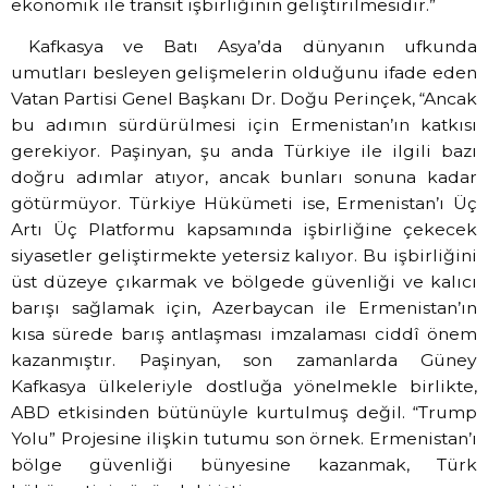
ekonomik ile transit işbirliğinin geliştirilmesidir.”
Kafkasya ve Batı Asya’da dünyanın ufkunda
umutları besleyen gelişmelerin olduğunu ifade eden
Vatan Partisi Genel Başkanı Dr. Doğu Perinçek, “Ancak
bu adımın sürdürülmesi için Ermenistan’ın katkısı
gerekiyor. Paşinyan, şu anda Türkiye ile ilgili bazı
doğru adımlar atıyor, ancak bunları sonuna kadar
götürmüyor. Türkiye Hükümeti ise, Ermenistan’ı Üç
Artı Üç Platformu kapsamında işbirliğine çekecek
siyasetler geliştirmekte yetersiz kalıyor. Bu işbirliğini
üst düzeye çıkarmak ve bölgede güvenliği ve kalıcı
barışı sağlamak için, Azerbaycan ile Ermenistan’ın
kısa sürede barış antlaşması imzalaması ciddî önem
kazanmıştır. Paşinyan, son zamanlarda Güney
Kafkasya ülkeleriyle dostluğa yönelmekle birlikte,
ABD etkisinden bütünüyle kurtulmuş değil. “Trump
Yolu” Projesine ilişkin tutumu son örnek. Ermenistan’ı
bölge güvenliği bünyesine kazanmak, Türk