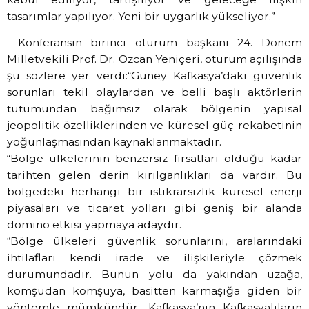
tasarımlar yapılıyor. Yeni bir uygarlık yükseliyor.”
Konferansın birinci oturum başkanı 24. Dönem
Milletvekili Prof. Dr. Özcan Yeniçeri, oturum açılışında
şu sözlere yer verdi:“Güney Kafkasya’daki güvenlik
sorunları tekil olaylardan ve belli başlı aktörlerin
tutumundan bağımsız olarak bölgenin yapısal
jeopolitik özelliklerinden ve küresel güç rekabetinin
yoğunlaşmasından kaynaklanmaktadır.
“Bölge ülkelerinin benzersiz fırsatları olduğu kadar
tarihten gelen derin kırılganlıkları da vardır. Bu
bölgedeki herhangi bir istikrarsızlık küresel enerji
piyasaları ve ticaret yolları gibi geniş bir alanda
domino etkisi yapmaya adaydır.
“Bölge ülkeleri güvenlik sorunlarını, aralarındaki
ihtilafları kendi irade ve ilişkileriyle çözmek
durumundadır. Bunun yolu da yakından uzağa,
komşudan komşuya, basitten karmaşığa giden bir
yöntemle mümkündür. Kafkasya’nın Kafkasyalıların