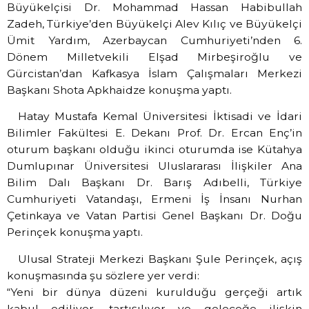
Büyükelçisi Dr. Mohammad Hassan Habibullah
Zadeh, Türkiye’den Büyükelçi Alev Kılıç ve Büyükelçi
Ümit Yardım, Azerbaycan Cumhuriyeti’nden 6.
Dönem Milletvekili Elşad Mirbeşiroğlu ve
Gürcistan’dan Kafkasya İslam Çalışmaları Merkezi
Başkanı Shota Apkhaidze konuşma yaptı.
Hatay Mustafa Kemal Üniversitesi İktisadi ve İdari
Bilimler Fakültesi E. Dekanı Prof. Dr. Ercan Enç’in
oturum başkanı olduğu ikinci oturumda ise Kütahya
Dumlupınar Üniversitesi Uluslararası İlişkiler Ana
Bilim Dalı Başkanı Dr. Barış Adıbelli, Türkiye
Cumhuriyeti Vatandaşı, Ermeni İş İnsanı Nurhan
Çetinkaya ve Vatan Partisi Genel Başkanı Dr. Doğu
Perinçek konuşma yaptı.
Ulusal Strateji Merkezi Başkanı Şule Perinçek, açış
konuşmasında şu sözlere yer verdi:
“Yeni bir dünya düzeni kurulduğu gerçeği artık
kabul ediliyor, tartışılıyor ve geleceğe ilişkin