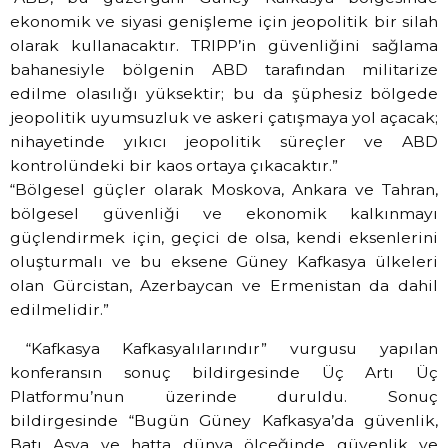
ekonomik ve siyasi genişleme için jeopolitik bir silah
olarak kullanacaktır. TRIPP’in güvenliğini sağlama
bahanesiyle bölgenin ABD tarafından militarize
edilme olasılığı yüksektir; bu da şüphesiz bölgede
jeopolitik uyumsuzluk ve askeri çatışmaya yol açacak;
nihayetinde yıkıcı jeopolitik süreçler ve ABD
kontrolündeki bir kaos ortaya çıkacaktır.”
“Bölgesel güçler olarak Moskova, Ankara ve Tahran,
bölgesel güvenliği ve ekonomik kalkınmayı
güçlendirmek için, geçici de olsa, kendi eksenlerini
oluşturmalı ve bu eksene Güney Kafkasya ülkeleri
olan Gürcistan, Azerbaycan ve Ermenistan da dahil
edilmelidir.”
“Kafkasya Kafkasyalılarındır” vurgusu yapılan
konferansın sonuç bildirgesinde Üç Artı Üç
Platformu’nun üzerinde duruldu. Sonuç
bildirgesinde “Bugün Güney Kafkasya’da güvenlik,
Batı Asya ve hatta dünya ölçeğinde güvenlik ve