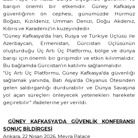
barışın önemli bir etkenidir. Güney Kafkasya
güvenliğinin ön cephesi, günümüzde Hürmüz
Boğazı, Kızıldeniz, Umman Denizi, Doğu Akdeniz,
Kıbrıs ve Karadeniz’in kuzeyindedir.
“Güney Kafkasya’da İran, Rusya ve Türkiye Üçlüsü ile
Azerbaycan, Ermenistan, Gürcistan Üçlüsünün
oluşturduğu Üç Artı Üç Platformu, bölge ve dünya
barışı için önemli bir girişimdir ve etkin kılınmalıdır.
Bu bağlamda Gürcistan’ın katılımı sağlanmalıdır.
“Üç Artı Üç Platformu, Güney Kafkasya’da güvenliği
sağlamak yanında, Batı Asya’da Okyanus Ötesinden
gelen saldırganlığı durdurabilir ve Dünya Savaşına
yol açan süreçleri önleyecek yetenekleri harekete
geçirebilir” ifadelerine yer verildi.
GÜNEY KAFKASYA’DA GÜVENLİK KONFERANSI
SONUÇ BİLDİRGESİ
Ankara, 22 Nisan 2026, Meyra Palace