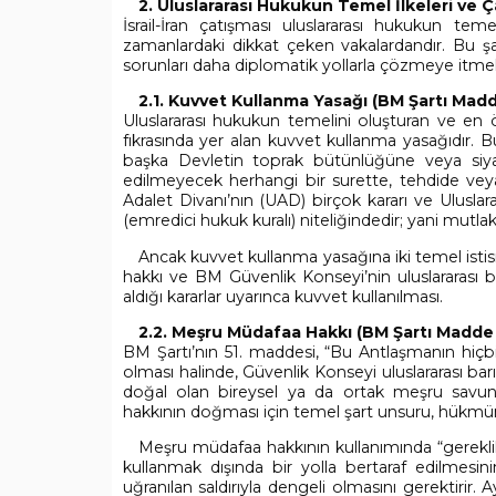
2. Uluslararası Hukukun Temel İlkeleri ve
İsrail-İran çatışması uluslararası hukukun te
zamanlardaki dikkat çeken vakalardandır. Bu şartl
sorunları daha diplomatik yollarla çözmeye itmek
2.1. Kuvvet Kullanma Yasağı (BM Şartı Madd
Uluslararası hukukun temelini oluşturan ve en ön
fıkrasında yer alan kuvvet kullanma yasağıdır. B
başka Devletin toprak bütünlüğüne veya siyasi 
edilmeyecek herhangi bir surette, tehdide veya 
Adalet Divanı’nın (UAD) birçok kararı ve Ulus
(emredici hukuk kuralı) niteliğindedir; yani mutlak
Ancak kuvvet kullanma yasağına iki temel isti
hakkı ve BM Güvenlik Konseyi’nin uluslararası 
aldığı kararlar uyarınca kuvvet kullanılması.
2.2. Meşru Müdafaa Hakkı (BM Şartı Madde 
BM Şartı’nın 51. maddesi, “Bu Antlaşmanın hiçbir 
olması halinde, Güvenlik Konseyi uluslararası ba
doğal olan bireysel ya da ortak meşru savu
hakkının doğması için temel şart unsuru, hükmün laf
Meşru müdafaa hakkının kullanımında “gereklilik” 
kullanmak dışında bir yolla bertaraf edilmesin
uğranılan saldırıyla dengeli olmasını gerektirir