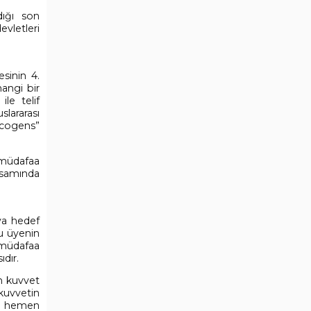
dığı son
evletleri
esinin 4.
hangi bir
le telif
lararası
 cogens”
 müdafaa
psamında
ıya hedef
bu üyenin
 müdafaa
ıdır.
ın kuvvet
kuvvetin
nın hemen