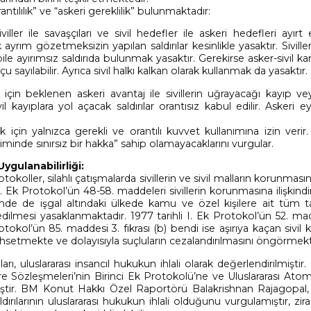
ntılılık” ve “askeri gereklilik” bulunmaktadır:
iller ile savaşçıları ve sivil hedefler ile askeri hedefleri ayırt
lik ayrım gözetmeksizin yapılan saldırılar kesinlikle yasaktır. Siville
e ayırımsız saldırıda bulunmak yasaktır. Gerekirse asker-sivil kar
 sayılabilir. Ayrıca sivil halkı kalkan olarak kullanmak da yasaktır.
çin beklenen askeri avantaj ile sivillerin uğrayacağı kayıp ve
l kayıplara yol açacak saldırılar orantısız kabul edilir. Askeri e
k için yalnızca gerekli ve orantılı kuvvet kullanımına izin verir.
iminde sınırsız bir hakka” sahip olamayacaklarını vurgular.
ygulanabilirliği:
oller, silahlı çatışmalarda sivillerin ve sivil malların korunmasını 
I. Ek Protokol’ün 48-58. maddeleri sivillerin korunmasına ilişkindir
de de işgal altındaki ülkede kamu ve özel kişilere ait tüm ta
 edilmesi yasaklanmaktadır. 1977 tarihli I. Ek Protokol’ün 52. m
rotokol’ün 85. maddesi 3. fıkrası (b) bendi ise aşırıya kaçan sivil k
 bahsetmekte ve dolayısıyla suçluların cezalandırılmasını öngörmek
rıları, uluslararası insancıl hukukun ihlali olarak değerlendirilmiştir.
vre Sözleşmeleri’nin Birinci Ek Protokolü’ne ve Uluslararası Atom
lmiştir. BM Konut Hakkı Özel Raportörü Balakrishnan Rajagopal, 
dırılarının uluslararası hukukun ihlali olduğunu vurgulamıştır, zir