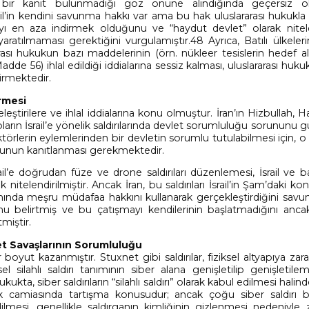
ir bir kanıt bulunmadığı göz önüne alındığında geçersiz 
l’in kendini savunma hakkı var ama bu hak uluslararası hukukla sı
 en aza indirmek olduğunu ve “haydut devlet” olarak nitele
ratılmaması gerektiğini vurgulamıştır.48 Ayrıca, Batılı ülkelerin 
ası hukukun bazı maddelerinin (örn. nükleer tesislerin hedef al
 56) ihlal edildiği iddialarına sessiz kalması, uluslararası huku
dirmektedir.
irmesi
eleştirilere ve ihlal iddialarına konu olmuştur. İran’ın Hizbullah,
upların İsrail’e yönelik saldırılarında devlet sorumluluğu sorunun
ktörlerin eylemlerinden bir devletin sorumlu tutulabilmesi için, o
uğunun kanıtlanması gerekmektedir.
il’e doğrudan füze ve drone saldırıları düzenlemesi, İsrail ve ba
k nitelendirilmiştir. Ancak İran, bu saldırıları İsrail’in Şam’daki ko
amında meşru müdafaa hakkını kullanarak gerçekleştirdiğini savu
duğunu belirtmiş ve bu çatışmayı kendilerinin başlatmadığını an
miştir.
et Savaşlarının Sorumluluğu
ir boyut kazanmıştır. Stuxnet gibi saldırılar, fiziksel altyapıya za
silahlı saldırı tanımının siber alana genişletilip genişletile
ta, siber saldırıların “silahlı saldırı” olarak kabul edilmesi hali
 camiasında tartışma konusudur; ancak çoğu siber saldırı 
ilmesi, genellikle saldırganın kimliğinin gizlenmesi nedeniyle 