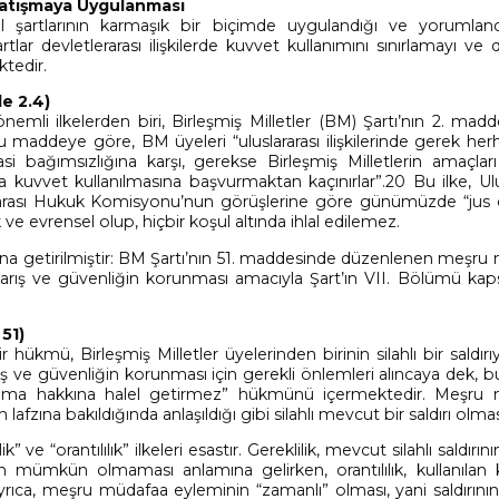
 Çatışmaya Uygulanması
mel şartlarının karmaşık bir biçimde uygulandığı ve yorumlan
ar devletlerarası ilişkilerde kuvvet kullanımını sınırlamayı ve d
tedir.
e 2.4)
emli ilkelerden biri, Birleşmiş Milletler (BM) Şartı’nın 2. madd
u maddeye göre, BM üyeleri “uluslararası ilişkilerinde gerek her
bağımsızlığına karşı, gerekse Birleşmiş Milletlerin amaçları i
kuvvet kullanılmasına başvurmaktan kaçınırlar”.20 Bu ilke, Ulus
lararası Hukuk Komisyonu’nun görüşlerine göre günümüzde “jus
 ve evrensel olup, hiçbir koşul altında ihlal edilemez.
sna getirilmiştir: BM Şartı’nın 51. maddesinde düzenlenen meşru
barış ve güvenliğin korunması amacıyla Şart’ın VII. Bölümü ka
51)
hükmü, Birleşmiş Milletler üyelerinden birinin silahlı bir saldır
rış ve güvenliğin korunması için gerekli önlemleri alıncaya dek, 
nma hakkına halel getirmez” hükmünü içermektedir. Meşru
zına bakıldığında anlaşıldığı gibi silahlı mevcut bir saldırı olmas
ve “orantılılık” ilkeleri esastır. Gereklilik, mevcut silahlı saldırın
in mümkün olmaması anlamına gelirken, orantılılık, kullanılan 
. Ayrıca, meşru müdafaa eyleminin “zamanlı” olması, yani saldırı