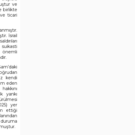
uştur ve
 birlikte
ve ticari
anmıştır.
r. İsrail
ldırıları
 suikasti
a önemli
dır.
 Şam’daki
doğrudan
ez kendi
evam eden
a hakkını
ük yankı
dürülmesi
025) yer
m ettiği
alanından
ir duruma
lmuştur.