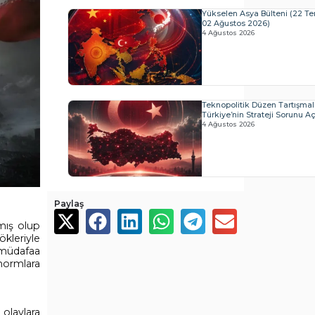
Yükselen Asya Bülteni (22 
02 Ağustos 2026)
4 Ağustos 2026
Teknopolitik Düzen Tartışmal
Türkiye’nin Strateji Sorunu Açı
4 Ağustos 2026
Paylaş
nmış olup
kleriyle
u müdafaa
normlara
olaylara