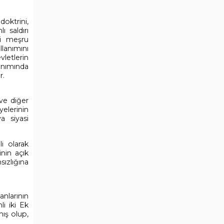
oktrini,
ı saldırı
ci meşru
lanımını
letlerin
anımında
r.
 ve diğer
yelerinin
a siyasi
i olarak
inin açık
sızlığına
anlarının
i iki Ek
ış olup,