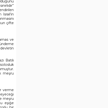
olduğunu
nırlıdır”
ndirilen
İsrail’in
ınmasını
kun çifte
 Hamas ve
u gündeme
 devletin
zı Batılı
nsolosluk
nmuştur.
cak meşru
rar verme
meyeceği
nde meşru
bu eşiğe
zorlu bir