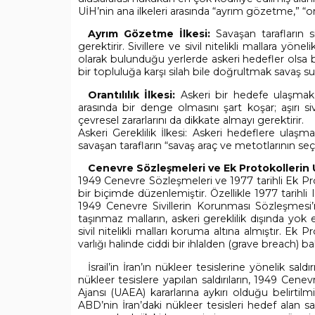
UİH’nin ana ilkeleri arasında “ayrım gözetme,” “ora
Ayrım Gözetme İlkesi:
Savaşan tarafların siv
gerektirir. Sivillere ve sivil nitelikli mallara yöne
olarak bulunduğu yerlerde askeri hedefler olsa bil
bir topluluğa karşı silah bile doğrultmak savaş suçu
Orantılılık İlkesi:
Askeri bir hedefe ulaşmak i
arasında bir denge olmasını şart koşar; aşırı sivi
çevresel zararlarını da dikkate almayı gerektirir.
Askeri Gereklilik İlkesi: Askeri hedeflere ulaşma
savaşan tarafların “savaş araç ve metotlarının seç
Cenevre Sözleşmeleri ve Ek Protokollerin U
1949 Cenevre Sözleşmeleri ve 1977 tarihli Ek Protok
bir biçimde düzenlemiştir. Özellikle 1977 tarihli 
1949 Cenevre Sivillerin Korunması Sözleşmesi’n
taşınmaz malların, askeri gereklilik dışında yok
sivil nitelikli malları koruma altına almıştır. Ek P
varlığı halinde ciddi bir ihlalden (grave breach)
İsrail’in İran’ın nükleer tesislerine yönelik saldı
nükleer tesislere yapılan saldırıların, 1949 Cene
Ajansı (UAEA) kararlarına aykırı olduğu belirti
ABD’nin İran’daki nükleer tesisleri hedef alan sal