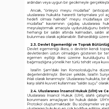
ardından veya uygun bir gecikmeyle gerçekleştir
Ancak, “önleyici meşru müdafaa” (anticipator
uluslararası hukukta hararetli tartışmalara yol 
hedefi olması halinde” meşru müdafaaya izin 
müdafaa” kavramının çağdaş uluslararası huk
meşrulaştırmak amacıyla uydurulduğunu belirt
herhangi bir saldırı altında kalmadan, saldırı 
bulunması olarak açıklanabilir. Bahsedildiği üz
2.3. Devlet Egemenliği ve Toprak Bütünlüğ
Devlet egemenliği ilkesi, o devletin kendi topra
devletlerden üstün olmadığını gösteren bir teme
egemen eşitliği ilkesi üzerine kurulduğunu b
bağımsızlığına yönelik her türlü tehdit veya kuvv
İsrail’in Şam’daki İran Konsolosluğu’na düzen
değerlendirilmiştir. Benzer şekilde, İsrail’in Sur
ihlali olarak kınanmıştır. Uluslararası hukukta, b
karşı silahlı kuvvet kullanması “saldırı suçu” olar
2.4. Uluslararası İnsancıl Hukuk (UİH) ve 
Uluslararası İnsancıl Hukuk (UİH), silahlı çatış
korunmasını amaçlayan bir hukuk dalıdır. UİH’n
Protokol oluşturmaktadır. Bu sözleşmeler ve pr
uluslararası hukukun en çok kodifiye edilmiş alanl