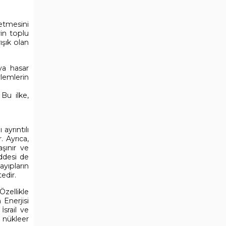
 etmesini
rin toplu
ışık olan
ya hasar
ylemlerin
 Bu ilke,
ayrıntılı
. Ayrıca,
şınır ve
addesi de
ayıpların
tedir.
 Özellikle
 Enerjisi
İsrail ve
a nükleer