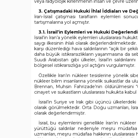
veya radyolojik kirlenmenin insan ve çevre üzerind
3. Çatışmadaki Hukuki İhlal İddiaları ve D
İran-İsrail çatışması tarafların eylemleri so
tartışmalarına yol açmıştır.
3.1. İsrail’in Eylemleri ve Hukuki Değerlend
İsrail’in İran’a yönelik eylemleri uluslararası hu
saygı ilkesinin ihlali olarak değerlendirilmektedir.
karşı düzenlediği hava saldırılarının “açık bir şe
daha büyük istikrarsızlıkların yaşanmasına da sebe
Suudi Arabistan gibi ülkeler, İsrail’in saldırıla
bölgesel istikrarsızlığa yol açtığını vurgulamıştır.
Özellikle İran’ın nükleer tesislerine yönelik sibe
nükleer bilim insanlarına yönelik suikastlar da ul
Brennan, Muhsin Fahrizade’nin öldürülmesini “u
cinayet ve suikastların uluslararası hukukta kabul
İsrail’in Suriye ve Irak gibi üçüncü ülkelerdeki 
olarak görülmektedir. Orta Doğu uzmanları, İsrail
olarak değerlendirmiştir.
İsrail, bu eylemlerini genellikle İran’ın nüklee
yürüttüğü saldırılar nedeniyle meşru müdafaa
uzmanları, meşru müdafaa hakkının uluslararası h