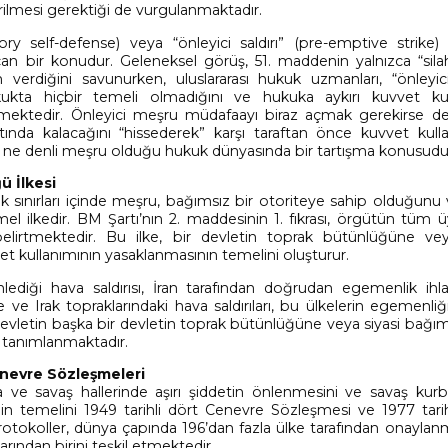
ilmesi gerektiği de vurgulanmaktadır.
y self-defense) veya “önleyici saldırı” (pre-emptive strike) d
açan bir konudur. Geleneksel görüş, 51. maddenin yalnızca “silahl
verdiğini savunurken, uluslararası hukuk uzmanları, “önleyi
ukta hiçbir temeli olmadığını ve hukuka aykırı kuvvet kul
mektedir. Önleyici meşru müdafaayı biraz açmak gerekirse dev
altında kalacağını “hissederek” karşı taraftan önce kuvvet kull
ere ne denli meşru olduğu hukuk dünyasında bir tartışma konusudu
ü İlkesi
k sınırları içinde meşru, bağımsız bir otoriteye sahip olduğunu
l ilkedir. BM Şartı’nın 2. maddesinin 1. fıkrası, örgütün tüm ü
elirtmektedir. Bu ilke, bir devletin toprak bütünlüğüne vey
et kullanımının yasaklanmasının temelini oluşturur.
lediği hava saldırısı, İran tarafından doğrudan egemenlik ihlal
iye ve Irak topraklarındaki hava saldırıları, bu ülkelerin egemenliğ
ir devletin başka bir devletin toprak bütünlüğüne veya siyasi bağım
ak tanımlanmaktadır.
Cenevre Sözleşmeleri
ma ve savaş hallerinde aşırı şiddetin önlenmesini ve savaş kurb
in temelini 1949 tarihli dört Cenevre Sözleşmesi ve 1977 tarihl
otokoller, dünya çapında 196’dan fazla ülke tarafından onaylanm
arından birini teşkil etmektedir.