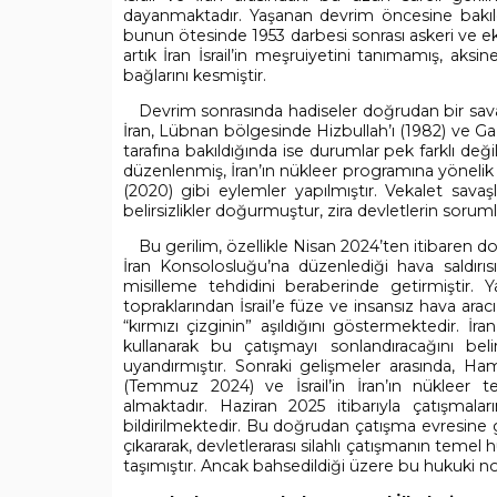
dayanmaktadır. Yaşanan devrim öncesine bakıldı
bunun ötesinde 1953 darbesi sonrası askeri ve ekon
artık İran İsrail’in meşruiyetini tanımamış, aksin
bağlarını kesmiştir.
Devrim sonrasında hadiseler doğrudan bir savaş
İran, Lübnan bölgesinde Hizbullah’ı (1982) ve Gaz
tarafına bakıldığında ise durumlar pek farklı değild
düzenlenmiş, İran’ın nükleer programına yönelik S
(2020) gibi eylemler yapılmıştır. Vekalet sava
belirsizlikler doğurmuştur, zira devletlerin sorum
Bu gerilim, özellikle Nisan 2024’ten itibaren d
İran Konsolosluğu’na düzenlediği hava saldırıs
misilleme tehdidini beraberinde getirmiştir. Y
topraklarından İsrail’e füze ve insansız hava ar
“kırmızı çizginin” aşıldığını göstermektedir. İr
kullanarak bu çatışmayı sonlandıracağını be
uyandırmıştır. Sonraki gelişmeler arasında, Ham
(Temmuz 2024) ve İsrail’in İran’ın nükleer t
almaktadır. Haziran 2025 itibarıyla çatışmalar
bildirilmektedir. Bu doğrudan çatışma evresine g
çıkararak, devletlerarası silahlı çatışmanın temel
taşımıştır. Ancak bahsedildiği üzere bu hukuki 