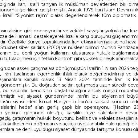
ğında İran, İsrail’i tanıyan ilk müslüman devletlerden biri olm
omik işbirlikleri geliştirmiştir. Ancak, 1979 İran İslam Devrimi ile
e İsrail’i “Siyonist rejim” olarak değerlendirerek tüm diplomatik 
ın aksine gizli operasyonlar ve vekâlet savaşları yoluyla hız kaz
ze’de Hamas’ı destekleyerek İsrail’e karşı duruşunu güçlendirmişti
ir. Özellikle Suriye topraklarında İran etkisini kırmak adına hava sa
tuxnet siber saldırısı (2010) ve nükleer bilimci Muhsin Fahrizade
şlarının bu denli yoğun kullanımı uluslararası hukuk bağlamınd
lu tutulabilmesi için “etkin kontrol” gibi yüksek bir eşik aranmakta
oğrudan askeri çatışmalara dönüşmüştür. İsrail’in 1 Nisan 2024’te
ı, İran tarafından egemenlik ihlali olarak değerlendirilmiş ve 
aşananlara karşılık olarak 13 Nisan 2024 tarihinde İran ilk k
acı göndermiştir. Bu doğrudan saldırı, çatışmada uzun süredir d
an, bu saldırıları kendisinin başlatmadığını ancak meşru müdafa
lirtmiştir ve siyaset gündeminde İran’ın bu söylemleri büy
as’ın siyasi lideri İsmail Haniyeh’in İran’da suikast sonucu öl
esislerini hedef alan geniş çaplı bir operasyonu (Haziran 2
ın yedinci gününde olduğu, karşılıklı füze saldırılarının deva
eçiş, çatışmanın hukuki boyutunu belirsiz ve vekalet savaşları 
 hukuki ilkelerinin doğrudan ve açıkça uygulanabilir hale geldiği b
normlara ne denli uyulduğu siyaset dünyasında tartışma konusu o