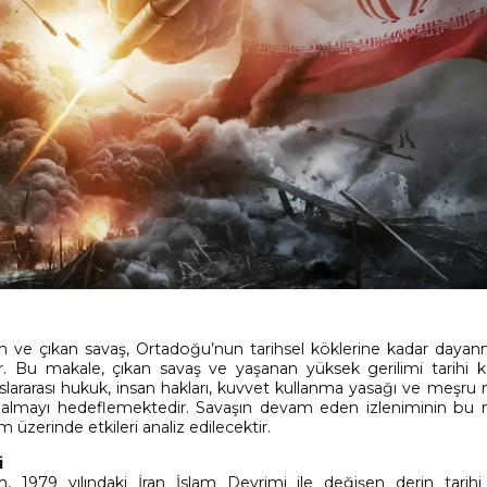
erilim ve çıkan savaş, Ortadoğu’nun tarihsel köklerine kadar daya
u makale, çıkan savaş ve yaşanan yüksek gerilimi tarihi kö
luslararası hukuk, insan hakları, kuvvet kullanma yasağı ve meşr
e almayı hedeflemektedir. Savaşın devam eden izleniminin bu 
 üzerinde etkileri analiz edilecektir.
i
im, 1979 yılındaki İran İslam Devrimi ile değişen derin tarihi 