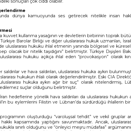
eki sonuçları çok ciddi olabilir.
eğerlendirme
nucunda dünya kamuoyunda ses getirecek nitelikle insan haklar
irmesi
kukta kuvvet kullanma yasağının ve devletlerin birbirinin toprak bü
 Türkiye Barolar Birliği ve diğer uluslararası hukuk uzmanları, İsrail’
kilde uluslararası hukuku ihlal etmenin yanında bölgesel ve kürese
p olacak bir nitelik taşıdığını” belirtmiştir. Türkiye Dışişleri Bak
rını uluslararası hukuku açıkça ihlal eden “provokasyon” olarak k
r saldırılar ve hava saldırıları, uluslararası hukuka aykırı bulunmuştu
uslararası hukukun ihlali olarak değerlendirilmiştir. Eski CIA Direk
luslararası hukuka aykırı ağır bir suç” olarak nitelendirmiş, L
 edilemez suçlar olduğunu belirtmiştir.
İran hedeflerine yönelik hava saldırıları da uluslararası hukukun aç
’in bu eylemlerini Filistin ve Lübnan’da sürdürdüğü ihlallerin bir
r programının oluşturduğu “varoluşsal tehdit” ve vekil gruplar ara
 hakkı kapsamında yaptığını savunmaktadır. Ancak, uluslarara
ukukla sınırlı olduğunu ve “önleyici meşru müdafaa” argümanının