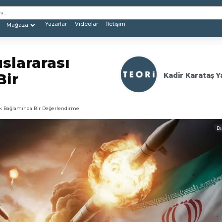
Yazarlar
Videolar
İletişim
Mağaza
uslararası
Bir
Kadir Karataş Y
kuk Bağlamında Bir Değerlendirme
Dı