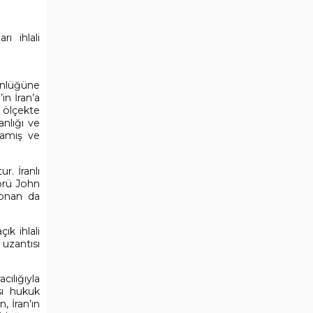
ı ihlali
tünlüğüne
in İran’a
l ölçekte
anlığı ve
ınamış ve
r. İranlı
törü John
übnan da
ık ihlali
 uzantısı
cılığıyla
sı hukuk
, İran’ın