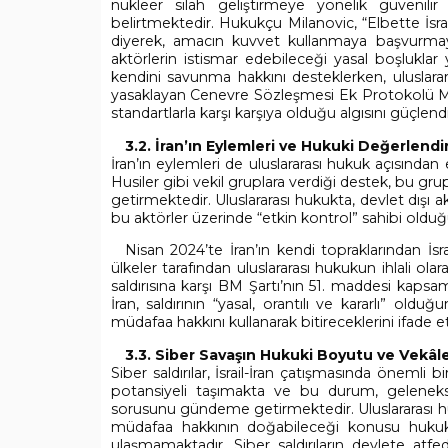
nükleer silah geliştirmeye yönelik güvenil
belirtmektedir. Hukukçu Milanovic, “Elbette İsrai
diyerek, amacın kuvvet kullanmaya başvurmayı
aktörlerin istismar edebileceği yasal boşluklar ya
kendini savunma hakkını desteklerken, uluslarar
yasaklayan Cenevre Sözleşmesi Ek Protokolü Madde
standartlarla karşı karşıya olduğu algısını güçlen
3.2. İran’ın Eylemleri ve Hukuki Değerlend
İran’ın eylemleri de uluslararası hukuk açısından 
Husiler gibi vekil gruplara verdiği destek, bu gr
getirmektedir. Uluslararası hukukta, devlet dışı a
bu aktörler üzerinde “etkin kontrol” sahibi old
Nisan 2024’te İran’ın kendi topraklarından İsra
ülkeler tarafından uluslararası hukukun ihlali olara
saldırısına karşı BM Şartı’nın 51. maddesi kaps
İran, saldırının “yasal, orantılı ve kararlı” ol
müdafaa hakkını kullanarak bitireceklerini ifade et
3.3. Siber Savaşın Hukuki Boyutu ve Vekâl
Siber saldırılar, İsrail-İran çatışmasında önemli b
potansiyeli taşımakta ve bu durum, geleneksel 
sorusunu gündeme getirmektedir. Uluslararası hukuk
müdafaa hakkının doğabileceği konusu hukuk
ulaşmamaktadır. Siber saldırıların devlete atfed