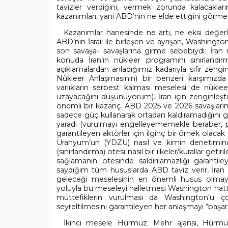
tavizler verdiğini, vermek zorunda kalacakların
kazanımları, yani ABD’nin ne elde ettiğini görm
Kazanımlar hanesinde ne artı, ne eksi değe
ABD’nin İsrail ile birleşen ve ayrışan, Washingt
son savaşa- savaşlarına girme sebebiydi: İran
konuda İran’ın nükleer programını sınırlandı
açıklamalardan anladığımız kadarıyla sıfır zengi
Nükleer Anlaşmasının) bir benzeri karşımızda
varlıkların serbest kalması meselesi de nükl
uzayacağını düşünüyorum). İran için zenginleşt
önemli bir kazanç. ABD 2025 ve 2026 savaşların
sadece güç kullanarak ortadan kaldıramadığını gör
yaradı (vurulmayı engelleyememekle beraber, paza
garantileyen aktörler için ilginç bir örnek olac
Uranyum’un (YDZU) nasıl ve kimin denetiminde 
(sınırlandırma) ötesi nasıl bir ilkeler/kurallar geti
sağlamanın ötesinde saldırılamazlığı garantile
saydığım tüm hususlarda ABD taviz verir, İran 
geleceği meselesinin en önemli husus olmay
yoluyla bu meseleyi halletmesi Washington hatta 
müttefiklerin vurulması da Washington’u çok
seyreltilmesini garantileyen her anlaşmayı “başar
İkinci mesele Hürmüz. Mehr ajansı, Hürmüz’ü