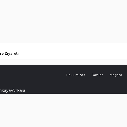
re Ziyareti
Hakkımızda
Yazılar
Mağaza
ankaya/Ankara