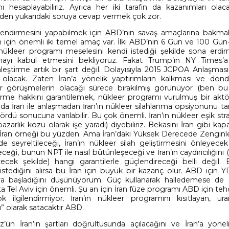
ı hesaplayabiliriz. Ayrıca her iki tarafın da kazanımları olaca
eden yukarıdaki soruya cevap vermek çok zor.
rlendirmesini yapabilmek için ABD’nin savaş amaçlarına bakma
on için önemli iki temel amaç var. İlki ABD’nin 6 Gün ve 100 Gün
 nükleer programı meselesini kendi istediği şekilde sona erdi
rmayı kabul etmesini bekliyoruz. Fakat Trump’ın NY Times’a
nleştirme artık bir şart değil. Dolayısıyla 2015 JCPOA Anlaşması
 olacak. Zaten İran’a yönelik yaptırımların kalkması ve don
eer görüşmelerin olacağı sürece bırakılmış görünüyor (ben bu
irme hakkını garantilemek, nükleer programı vurulmuş bir aktör
da İran ile anlaşmadan İran’ın nükleer silahlanma opsiyonunu 
dü sonucuna varılabilir. Bu çok önemli. İran’ın nükleer eşik strat
rlık kozu olarak işe yaradı) diyebiliriz. Bekasını İran gibi kapa
ak İran örneği bu yüzden. Ama İran’daki Yüksek Derecede Zenginle
seyreltileceği, İran’ın nükleer silah geliştirmesini önleyec
rileceği, bunun NPT ile nasıl bütünleşeceği ve İran’ın caydırıcılığını 
yecek şekilde) hangi garantilerle güçlendireceği belli değil.
istediğini alırsa bu İran için büyük bir kazanç olur. ABD için 
a başladığını düşünüyorum. Güç kullanarak halledemese de
Tel Aviv için önemli. Şu an için İran füze programı ABD için tehd
 ilgilendirmiyor. İran’ın nükleer programını kısıtlayan, u
ı” olarak satacaktır ABD.
n İran’ın şartları doğrultusunda açılacağını ve İran’a yönel