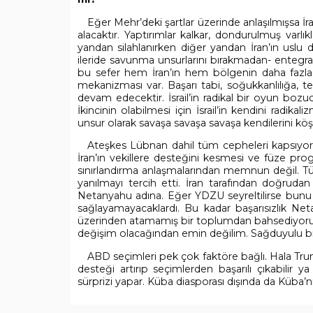
Eğer Mehr’deki şartlar üzerinde anlaşılmışsa İra
alacaktır. Yaptırımlar kalkar, dondurulmuş varlı
yandan silahlanırken diğer yandan İran’ın uslu d
ileride savunma unsurlarını bırakmadan- ente
bu sefer hem İran’ın hem bölgenin daha fazla
mekanizması var. Başarı tabi, soğukkanlılığa, te
devam edecektir. İsrail’in radikal bir oyun bozu
İkincinin olabilmesi için İsrail’in kendini radikal
unsur olarak savaşa savaşa savaşa kendilerini köşe
Ateşkes Lübnan dahil tüm cepheleri kapsıyor. Şi
İran’ın vekillere desteğini kesmesi ve füze pro
sınırlandırma anlaşmalarından memnun değil. Tüm
yanılmayı tercih etti. İran tarafından doğrudan 
Netanyahu adına. Eğer YDZU seyreltilirse bunu B
sağlayamayacaklardı. Bu kadar başarısızlık Net
üzerinden atamamış bir toplumdan bahsediyoruz
değişim olacağından emin değilim. Sağduyulu bir
ABD seçimleri pek çok faktöre bağlı. Hala Tr
desteği artırıp seçimlerden başarılı çıkabilir 
sürprizi yapar. Küba diasporası dışında da Küba