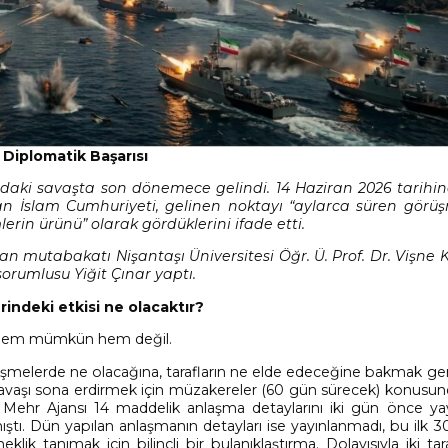
 Diplomatik Başarısı
ındaki savaşta son dönemece gelindi. 14 Haziran 2026 tarih
n İslam Cumhuriyeti, gelinen noktayı “aylarca süren görüş
mlerin ürünü” olarak gördüklerini ifade etti.
utabakatı Nişantaşı Üniversitesi Öğr. Ü. Prof. Dr. Vişne
sorumlusu Yiğit Çınar yaptı.
ndeki etkisi ne olacaktır?
n hem mümkün hem değil.
melerde ne olacağına, tarafların ne elde edeceğine bakmak ge
r savaşı sona erdirmek için müzakereler (60 gün sürecek) konusu
ar. Mehr Ajansı 14 maddelik anlaşma detaylarını iki gün önce ya
tı. Dün yapılan anlaşmanın detayları ise yayınlanmadı, bu ilk 3
ik tanımak için bilinçli bir bulanıklaştırma. Dolayısıyla iki tara