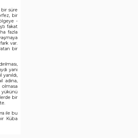
 bir süre
rfez, bir
bölgeye -
tı fakat
ha fazla
savaşmaya
fark var.
ratan bir
ırılması,
ıydı yani
 yanıldı,
il adına,
D olmasa
n yükünü
erde bir
te.
a ile bu
 bir Küba