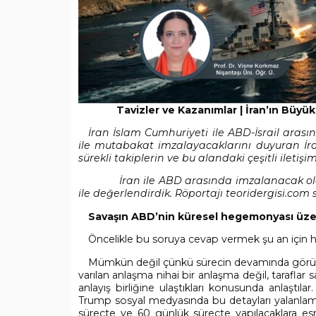
Tavizler ve Kazanımlar | İran’ın Büyük
İran İslam Cumhuriyeti ile ABD-İsrail aras
ile mutabakat imzalayacaklarını duyuran İra
sürekli takiplerin ve bu alandaki çeşitli iletişi
İran ile ABD arasında imzalanacak olan m
ile değerlendirdik. Röportajı teoridergisi.com 
Savaşın ABD’nin küresel hegemonyası üzeri
Öncelikle bu soruya cevap vermek şu an içi
Mümkün değil çünkü sürecin devamında görüş
varılan anlaşma nihai bir anlaşma değil, tarafla
anlayış birliğine ulaştıkları konusunda anlaştıl
Trump sosyal medyasında bu detayları yalanlamış
süreçte ve 60 günlük süreçte yapılacaklara esnekl