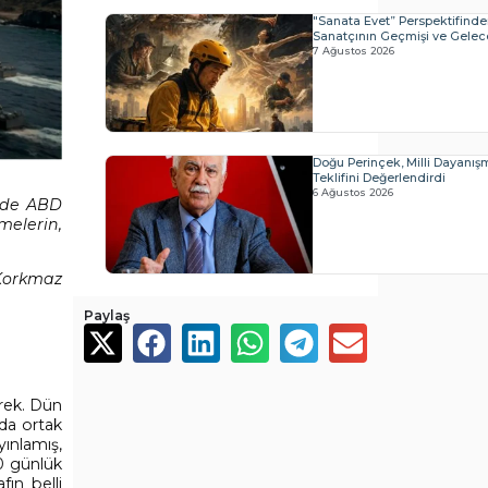
"Sanata Evet” Perspektifind
Sanatçının Geçmişi ve Geleceğ
7 Ağustos 2026
Doğu Perinçek, Milli Dayanı
Teklifini Değerlendirdi
6 Ağustos 2026
inde ABD
melerin,
 Korkmaz
Paylaş
rek. Dün
nda ortak
yınlamış,
0 günlük
fın belli