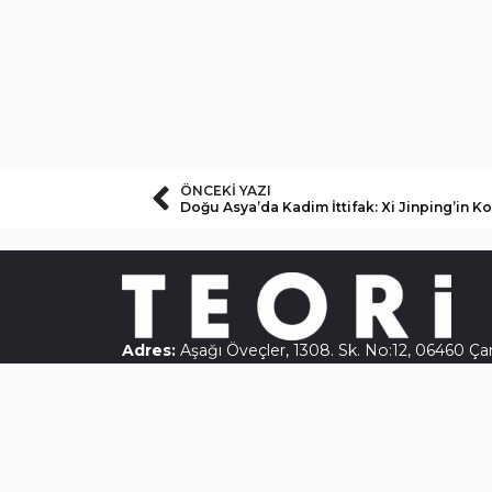
ÖNCEKI YAZI
Doğu Asya’da Kadim İttifak: Xi Jinping’in Ko
Adres:
Aşağı Öveçler, 1308. Sk. No:12, 06460 Ç
Telefon:
0(312) 431 40 31
–
0 554 361 21 73
E-Posta:
dergiteori@gmail.com