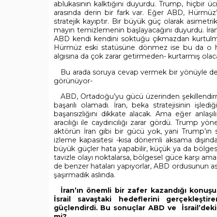
ablukasının kalktığını duyurdu. Trump, hiçbir ü
arasında derin bir fark var. Eğer ABD, Hürmüz
stratejik kayıptır. Bir büyük güç olarak asimetr
mayın temizlemenin başlayacağını duyurdu. İr
ABD kendi kendini soktuğu çıkmazdan kurtulmu
Hürmüz eski statüsüne dönmez ise bu da o h
algısına da çok zarar getirmeden- kurtarmış olac
Bu arada soruya cevap vermek bir yönüyle de 
görünüyor-
ABD, Ortadoğu’yu gücü üzerinden şekillendi
başarılı olamadı. İran, beka stratejisinin işl
başarısızlığını dikkate alacak. Ama eğer anlaş
aracılığı ile caydırıcılığı zarar gördü. Trump 
aktörün İran gibi bir gücü yok, yani Trump’ın sa
izleme kapasitesi -kısa dönemli aksama dışınd
büyük güçler hata yapabilir, küçük ya da bölgese
tavizle olayı noktalarsa, bölgesel güce karşı am
de benzer hataları yapıyorlar, ABD ordusunun asi
şaşırmadık aslında.
İran’ın önemli bir zafer kazandığı konuşu
İsrail savaştaki hedeflerini gerçekleşt
güçlendirdi. Bu sonuçlar ABD ve İsrail’deki 
mi?