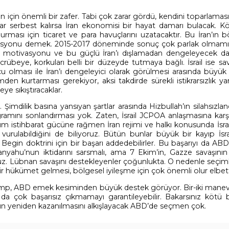
n için önemli bir zafer. Tabi çok zarar gördü, kendini toparlaması
klar serbest kalırsa İran ekonomisi bir hayat damarı bulacak. Kö
urması için ticaret ve para havuçlarını uzatacaktır. Bu İran’ın 
grasyonu demek. 2015-2017 döneminde sonuç çok parlak olmamış
 motivasyonu ve bu güçlü İran’ı dışlamadan dengeleyecek da
crübeye, korkuları belli bir düzeyde tutmaya bağlı. İsrail ise 
cu olması ile İran’ı dengeleyici olarak görülmesi arasında büyük 
izmden kurtarması gerekiyor, aksi takdirde sürekli istikrarsızlık ya
ye sıkıştıracaklar.
mdilik basına yansıyan şartlar arasında Hizbullah’ın silahsızland
gramını sonlandırması yok. Zaten, İsrail JCPOA anlaşmasına karş
 istihbarat gücüne rağmen İran rejimi ve halkı konusunda İsrail
vurulabildiğini de biliyoruz. Bütün bunlar büyük bir kayıp İsra
egin doktrini için bir başarı addedebilirler. Bu başarıyı da AB
anyahu’nun iktidarını sarsmalı, ama 7 Ekim’in, Gazze savaşını
. Lübnan savaşını destekleyenler çoğunlukta. O nedenle seçiml
 hükümet gelmesi, bölgesel iyileşme için çok önemli olur elbet
ump, ABD emek kesiminden büyük destek görüyor. Bir-iki manevr
ya da çok başarısız çıkmamayı garantileyebilir. Bakarsınız kötü
’nın yeniden kazanılmasını alkışlayacak ABD’de seçmen çok.