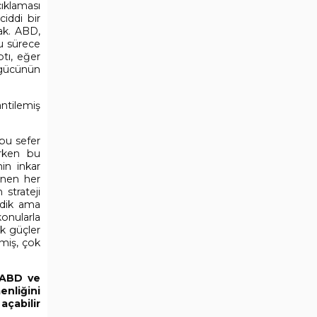
ıklaması
iddi bir
cak. ABD,
u sürece
tı, eğer
-gücünün
ntilemiş
bu sefer
ürken bu
in inkar
enen her
 strateji
rdik ama
konularla
ük güçler
lmiş, çok
? ABD ve
nliğini
açabilir