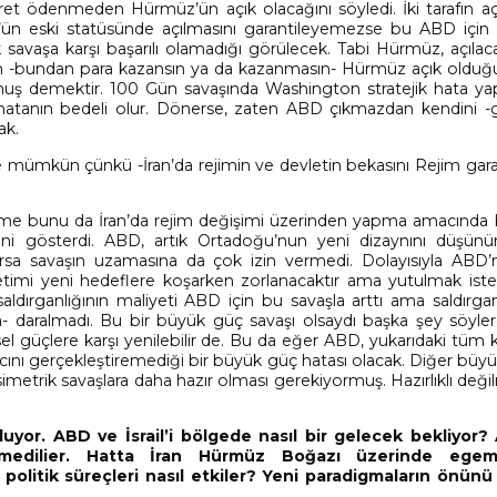
cret ödenmeden Hürmüz’ün açık olacağını söyledi. İki tarafın aç
’ün eski statüsünde açılmasını garantileyemezse bu ABD için c
ik savaşa karşı başarılı olamadığı görülecek. Tabi Hürmüz, açıla
an -bundan para kazansın ya da kazanmasın- Hürmüz açık olduğ
ş demektir. 100 Gün savaşında Washington stratejik hata yap
atanın bedeli olur. Dönerse, zaten ABD çıkmazdan kendini 
ak.
mümkün çünkü -İran’da rejimin ve devletin bekasını Rejim gara
rme bunu da İran’da rejim değişimi üzerinden yapma amacında 
ediğini gösterdi. ABD, artık Ortadoğu’nun yeni dizaynını düşün
ılırsa savaşın uzamasına da çok izin vermedi. Dolayısıyla ABD’n
yönetimi yeni hedeflere koşarken zorlanacaktır ama yutulmak ist
ldırganlığının maliyeti ABD için bu savaşla arttı ama saldırgan
a- daralmadı. Bu bir büyük güç savaşı olsaydı başka şey söyle
l güçlere karşı yenilebilir de. Bu da eğer ABD, yukarıdaki tüm 
acını gerçekleştiremediği bir büyük güç hatası olacak. Diğer büy
metrik savaşlara daha hazır olması gerekiyormuş. Hazırlıklı deği
luyor. ABD ve İsrail’i bölgede nasıl bir gelecek bekliyor
iremedilier. Hatta İran Hürmüz Boğazı üzerinde egeme
politik süreçleri nasıl etkiler? Yeni paradigmaların önünü 