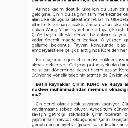
zamanlaması ve anlamı için genel olarak ne s
Aslında kadim dost iki ülke için bu uzun bir s
geldiğine, Çin’in bu salgının tam merkezinde old
alan ülke olduğuna dikkat etmek lazım. Ülkedeki el
elbette ki zaman alacaktı. Zaman uzun olsa da ik
bakan Wang Yi’nin ziyaretinde ortaya çıkmıştı. Bu
Çin’in başka ülkeyle benzer bir anlaşması yok
kadar önemli maddeler içeriyor. O yüzden ge
gelişme beklentisi Tayvan konusunda olabili
emperyalistlerle çelişkisi arttığında Kore’den h
Kore açısından güncel konu ise nükleerizasyon.
alması bekleniyor. Gelişme potansiyeli olan bi
de salgın döneminde ticaret hacmi azalan Kor
ürünlerine yönelik talebinin artması da Çin için ye
Batılı kaynaklar Çin’in KDHC ve Rusya ar
nükleer mühimmadından memnun olmadığını d
mu?
Çin genel olarak sıcak savaştan kaçınıyor. Çü
kaydırmasına sebep oluyor. Ayrıca tüm dünyanı
savaşın getirdiği istikrarsızlık Çin’in ticare
yaptırımları mevcut olduğundan Çin’in savaştan
genel memnuniyetsizliğinden söz edebiliriz a