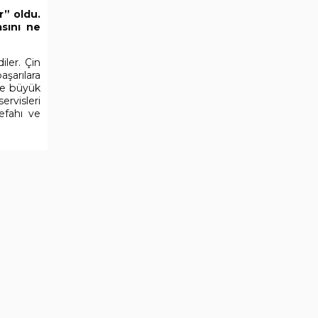
r” oldu.
sını ne
ler. Çin
aşarılara
de büyük
ervisleri
efahı ve