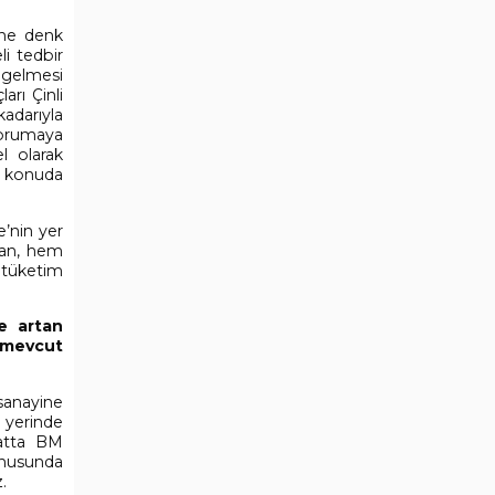
mine denk
li tedbir
e gelmesi
arı Çinli
kadarıyla
korumaya
l olarak
u konuda
e’nin yer
dan, hem
 tüketim
ve artan
 mevcut
sanayine
 yerinde
hatta BM
onusunda
.