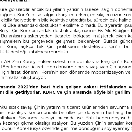
öyleyebiliriz?
üre görülebilir ancak bu yılların yarısının küresel salgın döne
uğuna, Kore’nin ise salgına karşı en erken, en sıkı, en uzun süre
çilik faaliyetlerinin bile kesintiye uğradığı bu sürecin eski halin
i ülke arasındaki dostluktan eksilme olmadı. Bu ziyaretin ipuçl
 yıl Çin-Kore arasındaki dostluk anlaşmasının 65. Yılı. Bildiğim 
. Bu anlaşma askeriyeden ticarete, bölgesel müşterek çıkarı 
lişmelerin bu çerçevede gelişmesi bekleniyor. Burada günce
r. Kore, açıkça tek Çin politikasını destekliyor. Çin’in b
er türlü desteği alabilmesi mümkün.
 ABD’nin Kore’yi nükleersizleştirme politikasına karşı Çin’in Kor
r diğer konu ise ticaret. Hem büyüme hızı yavaşlayan Çin açısın
e için fırsat dönemi. Kore’nin son dönemde modernizasyon ve
ni fırsatlar oluşturuyor.
asında 2022’den beri hızla gelişen askeri ittifakından 
ile getiriyorlar. KDHC ve Çin arasında böyle bir gerilim
nkü sıcak savaş Çin’in yatırımını ticaret ürünlerinden savunma 
n tedarikçisi konumundaki bir ülke için dünyanın herhangi bir
tini baltalıyor. Savunma sanayi ihracında ise Batı hegemonyası 
 kazançlı çıkma olasılığı azalıyor. Bu yüzden Çin’in savaşlar k
ma bunun Kore-Rusya özelinde gerilime döndüğünü söyleyemeyiz