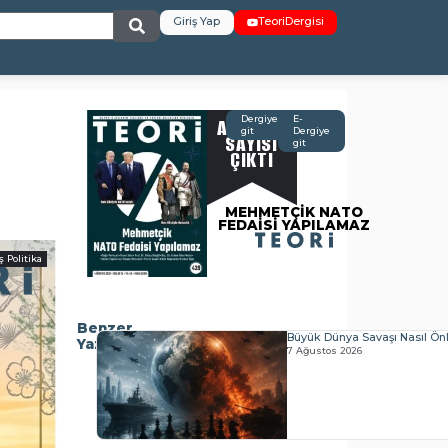
Giriş Yap
TeoriDergisi
AĞUSTOS
Dergiye
E-
git
Dergiye
SAYISI
git
ÇIKTI
MEHMETÇİK NATO
FEDAİSİ YAPILAMAZ
ş Politika
Benzer
Büyük Dünya Savaşı Nasıl Önl
Yazılar
7 Ağustos 2026