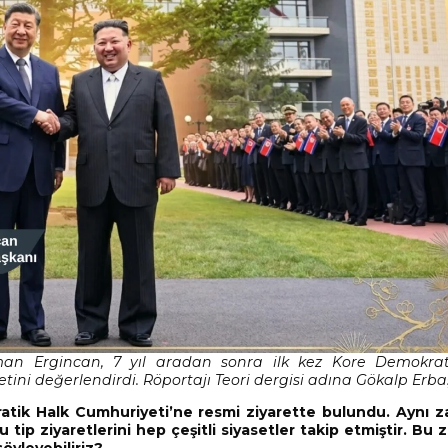
an Ergincan, 7 yıl aradan sonra ilk kez Kore Demokrat
etini değerlendirdi. Röportajı Teori dergisi adına Gökalp Erba
kratik Halk Cumhuriyeti’ne resmi ziyarette bulundu. Aynı
bu tip ziyaretlerini hep çeşitli siyasetler takip etmiştir. Bu 