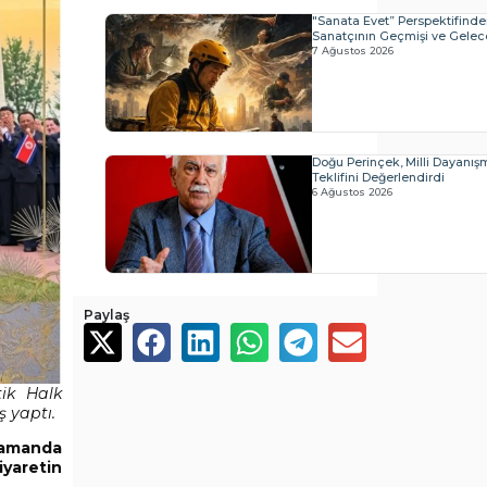
"Sanata Evet” Perspektifind
Sanatçının Geçmişi ve Geleceğ
7 Ağustos 2026
Doğu Perinçek, Milli Dayanı
Teklifini Değerlendirdi
6 Ağustos 2026
Paylaş
ik Halk
ş yaptı.
 zamanda
ziyaretin