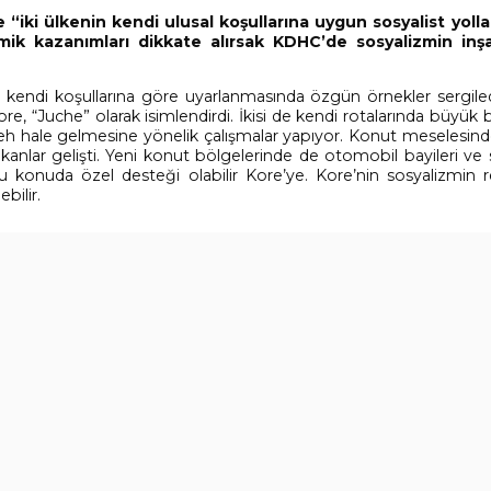
e “iki ülkenin kendi ulusal koşullarına uygun sosyalist yolla
ik kazanımları dikkate alırsak KDHC’de sosyalizmin inşa
 kendi koşullarına göre uyarlanmasında özgün örnekler sergiledi
re, “Juche” olarak isimlendirdi. İkisi de kendi rotalarında büyük b
feh hale gelmesine yönelik çalışmalar yapıyor. Konut meselesin
kanlar gelişti. Yeni konut bölgelerinde de otomobil bayileri ve s
u konuda özel desteği olabilir Kore’ye. Kore’nin sosyalizmin r
bilir.