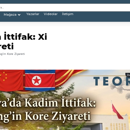
Yazarlar
Videolar
İletişim
Mağaza
ttifak: Xi
reti
ng’in Kore Ziyareti
Dı