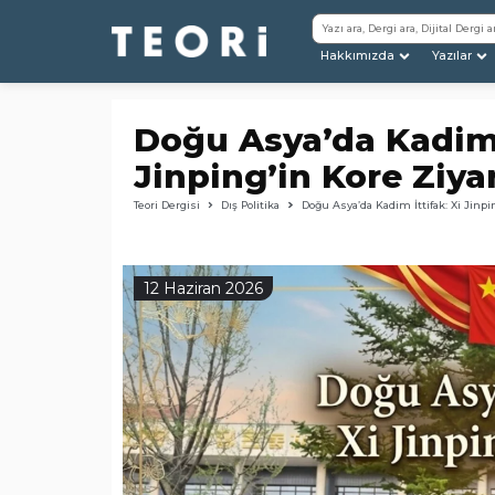
Hakkımızda
Yazılar
Doğu Asya’da Kadim İ
Jinping’in Kore Ziya
Teori Dergisi
Dış Politika
Doğu Asya’da Kadim İttifak: Xi Jinpi
12 Haziran 2026