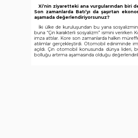
Xi’nin ziyaretteki ana vurgularından biri d
Son zamanlarda Batı’yı da şaşırtan ekonom
aşamada değerlendiriyorsunuz?
İki ülke de kuruluşundan bu yana sosyalizmin
buna “Çin karakterli sosyalizm” ismini verirken Ko
imza attılar. Kore son zamanlarda halkın müref
atılımlar gerçekleştirdi. Otomobil ediniminde im
açıldı. Çin otomobil konusunda dünya lideri, b
bolluğu artırma aşamasında olduğu değerlendirile