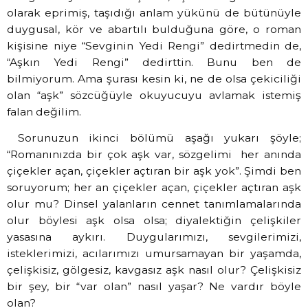
olarak eprimiş, taşıdığı anlam yükünü de bütünüyle
duygusal, kör ve abartılı bulduğuna göre, o roman
kişisine niye “Sevginin Yedi Rengi” dedirtmedin de,
“Aşkın Yedi Rengi” dedirttin. Bunu ben de
bilmiyorum. Ama şurası kesin ki, ne de olsa çekiciliği
olan “aşk” sözcüğüyle okuyucuyu avlamak istemiş
falan değilim.
Sorunuzun ikinci bölümü aşağı yukarı şöyle;
“Romanınızda bir çok aşk var, sözgelimi
her anında
çiçekler açan, çiçekler açtıran bir aşk yok”. Şimdi ben
soruyorum; her an çiçekler açan, çiçekler açtıran aşk
olur mu? Dinsel yalanların cennet tanımlamalarında
olur böylesi aşk olsa olsa; diyalektiğin çelişkiler
yasasına aykırı. Duygularımızı, sevgilerimizi,
isteklerimizi, acılarımızı umursamayan bir yaşamda,
çelişkisiz, gölgesiz, kavgasız aşk nasıl olur? Çelişkisiz
bir şey, bir “var olan” nasıl yaşar? Ne vardır böyle
olan?