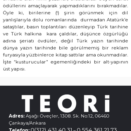
ödüllerini amaçlayarak yapmadıklarını bırakmadılar.
Öyle ki, birilerine (!) şirin görünmek için dil
yanlışlarıyla dolu romanlarında
durmadan Atatürk’e
sataştılar, basın toplantıları düzenleyip Türk tarihine
ve Türk halkına
kara çaldılar, düşünce özgürlüğü
adına şeriatı övdüler, değil Türk yazın tarihinde
dünya yazın tarihinde bile görülmemiş bir reklam
furyasıyla yüzbinlerce kitap sattılar ama okunmadılar.
İşte “kusturucular” egemenliğindeki bir alt-yapının
üst yapısı.
Adres:
Aşağı Öveçler, 1308. Sk. No:12, 06460
Çankaya/Ankara
0(312) 431 40 31
0 554 361 21 73
Telefon:
–