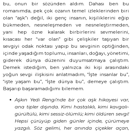
bu, onun bir sözünden aldım. Dahası ben bu
romanımda, pek çok ozanın temel izleklerinden biri
olan “aşk”ı değil, iki genç insanın, kişiliklerini eğip
bükmeden, nesneleşmeden ve nesneleştirmeden,
yani hep özne kalarak birbirlerini sevmelerini,
kısacası her “var olan” gibi çelişkiler taşıyan bir
sevgiyi odak noktası yapıp bu sevginin optiğinden,
içinde yaşadığım toplumu, insanları, doğayı, yönetimi,
giderek dünya düzenini duyumsatmaya çalıştım.
Demek istediğim, ben yalnızca iki kişi arasındaki
yoğun sevgi ilişkisini anlatmadım, “İşte insanlar bu”,
“işte yaşam bu”, “İşte dünya bu”, demeye çalıştım.
Başarıp başaramadığımı bilemem.
Aşkın Yedi Rengi’nde bir çok aşk hikayesi var,
ana tipler dışında. Kimi hastalıklı, kimi kavgalı-
gürültülü, kimi sessiz-ölümlü; kimi öldüren sevgi!
Hepsi çürüyüp giden günler içinde, çürümeye
yazgılı. Söz gelimi, her anında çiçekler açan,