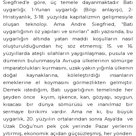
Siegfried’e göre, üç temele dayanmaktadır Batı
uygarlığı; 1-Yunan uygarlığı (Bilgi anlayışı), 2-
Hristiyanlık, 3-18. yüzyılda kapitalizmin gelişmesiyle
oluşan teknoloji. Ama Andre Siegfried, “Batı
uygarlığının öz yapıları ve sınırları” adlı yazısında, bu
uygarlığın altında yatan maddi koşulların nasıl
oluşturulduğundan hiç söz etmemiş; 15. ve 16.
yüzyıllarda ateşli silahların yaygınlaşması, pusula ve
dümenin bulunmasıyla Avrupa ülkelerinin sömürge
imparatolukları kurmasını, uzak-yakın yığınla ülkenin
doğal kaynaklarına, köleleştirdiği insanların
emeklerine el koymasını görmezlikten gelmiştir.
Demek istediğim, Batı uygarlığının temelinde her
şeyden önce
kıyım, işkence, kan, gözyaşı, soygun,
kısacası bir dünya sömürüsü ve inanılmaz bir
sermaye birikimi vardır. Ama ne ki, bu büyük
uygarlık, 20. yüzyılın ortalarından sonra Asya’da
ve
Uzak Doğu’nun pek çok yerinde Pazar yerlerini
yitirmiş, ekonomik açıdan güçsüzleşmiş, her yönden