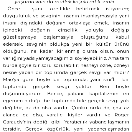
yaşamasının da mutlak koşulu artık sanki.
Önce
şunu özellikle belirtmek istiyorum;
duygululuk ve sevginin insanın insanlaşmasıyla yani
insanı dışındaki doğanın ortaklaşa emek, insanın
içindeki doğanın cinsellik yoluyla değişip
güzelleşmeye başlamasıyla oluştuğunu kabul
edersek, sevginin oldukça yeni bir kültür ürünü
olduğunu, ne kadar kirlenmiş olursa olsun, onun
varlığını yadsıyamayacağımızı söyleyebiliriz. Ama tam
burda şöyle bir soru sorulabilir; nesneyi özne, özneyi
nesne yapan bir toplumda gerçek sevgi var mıdır?
Mao’ya göre böyle bir toplumda, yani sınıflı
bir
toplumda gerçek sevgi yoktur. Ben böyle
düşünmüyorum. Bence, yabanıl kapitalizmin en
egemen olduğu bir toplumda bile gerçek sevgi yok
değildir, az da olsa vardır. Çünkü orda da, çok az
alanda da olsa, yaratıcı kişiler vardır ve Roger
Garaudy’nin dediği gibi “Yaratıcılık yabancılaşmanın
tersidir. Gerçek özgürlük, yani yabancılaşmadan