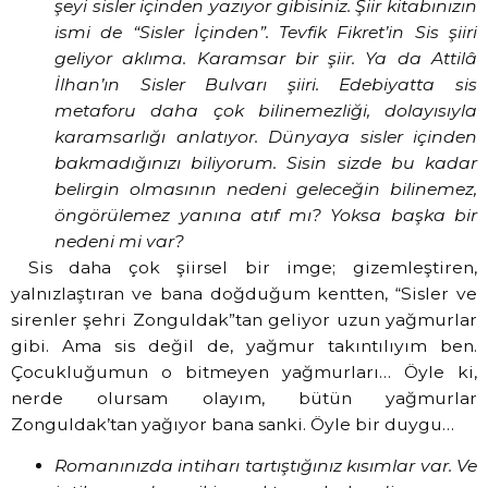
şeyi sisler içinden yazıyor gibisiniz. Şiir kitabınızın
ismi de “Sisler İçinden”. Tevfik Fikret’in Sis şiiri
geliyor aklıma. Karamsar bir şiir. Ya da Attilâ
İlhan’ın Sisler Bulvarı şiiri. Edebiyatta sis
metaforu daha çok bilinemezliği, dolayısıyla
karamsarlığı anlatıyor. Dünyaya sisler içinden
bakmadığınızı biliyorum. Sisin sizde bu kadar
belirgin olmasının nedeni geleceğin bilinemez,
öngörülemez yanına atıf mı? Yoksa başka bir
nedeni mi var?
Sis daha çok şiirsel bir imge; gizemleştiren,
yalnızlaştıran ve bana doğduğum kentten, “Sisler ve
sirenler şehri Zonguldak”tan geliyor uzun yağmurlar
gibi. Ama sis değil de, yağmur takıntılıyım ben.
Çocukluğumun o bitmeyen yağmurları… Öyle ki,
nerde olursam olayım, bütün yağmurlar
Zonguldak’tan yağıyor bana sanki. Öyle bir duygu…
Romanınızda intiharı tartıştığınız kısımlar var. Ve