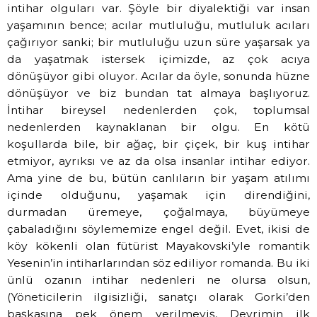
intihar olguları var. Şöyle bir diyalektiği var insan
yaşamının bence; acılar mutluluğu, mutluluk acıları
çağırıyor sanki; bir mutluluğu uzun süre yaşarsak ya
da yaşatmak istersek içimizde, az çok acıya
dönüşüyor gibi oluyor. Acılar da öyle, sonunda hüzne
dönüşüyor ve biz bundan tat almaya başlıyoruz.
İntihar bireysel nedenlerden çok, toplumsal
nedenlerden kaynaklanan bir olgu. En kötü
koşullarda bile, bir ağaç, bir çiçek, bir kuş intihar
etmiyor, ayrıksı ve az da olsa insanlar intihar ediyor.
Ama yine de bu, bütün canlıların bir yaşam atılımı
içinde olduğunu, yaşamak için direndiğini,
durmadan üremeye, çoğalmaya, büyümeye
çabaladığını söylememize engel değil. Evet, ikisi de
köy kökenli olan fütürist Mayakovski’yle romantik
Yesenin’in intiharlarından söz ediliyor romanda. Bu iki
ünlü ozanın intihar nedenleri ne olursa olsun,
(Yöneticilerin ilgisizliği, sanatçı olarak Gorki’den
başkasına pek önem verilmeyiş, Devrimin ilk