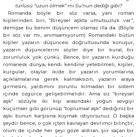
türlüsü “uzun ölmek” mi Su’nun dediği gibi?
Romanda böyle bir söz varsa, yani roman
kişilerinden biri, “Bireysel aşkta umutsuzluk var”,
demişse bu benim düşüncem olamaz illa da. (Böyle
bir söz var mı, anımsamıyorum) Romandaki bütün
kişiler yazarın düşüncesi doğrultusunda konuşur,
yazarın düşüncelerini söyler diye bir kural, bir
zorunluluk yok çünkü. Bence, bir yazarın kurduğu
romanesk dünya, kendi kendine yetebilmeli, kişiler,
kurgular, olaylar ikide bir yazarın yorumlarına,
açıklamalarına gerek kalmaksızın, yazarın araya
girmesini, yardımını zorunlu kılmadan bir sistem
içinde özgürce gelişebilmelidir. Ama siz “bireysel
aşk” sözüyle iki kişi arasındaki yoğun sevgiyi
küçümser gibi görünüp “toplumsal aşk” dediğiniz bir
aşkı bunun karşısına koymak istiyorsunuz. O başka
şeydir bence, o çok içten kavrayan devrimci bilinçtir,
ölüm de içinde her şeyi göze aldıran, şiir saçan bir