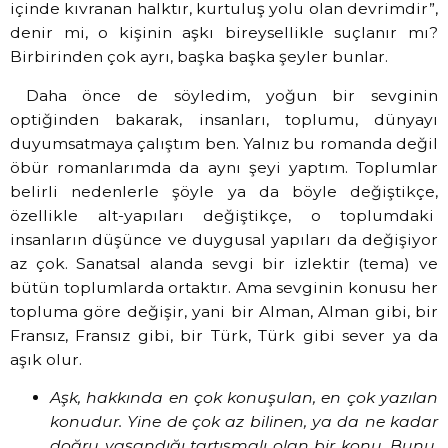
içinde kıvranan halktır, kurtuluş yolu olan devrimdir”,
denir mi, o kişinin aşkı bireysellikle suçlanır mı?
Birbirinden çok ayrı, başka başka şeyler bunlar.
Daha önce de söyledim, yoğun bir sevginin
optiğinden bakarak, insanları, toplumu, dünyayı
duyumsatmaya çalıştım ben. Yalnız bu romanda değil
öbür romanlarımda da aynı şeyi yaptım. Toplumlar
belirli nedenlerle şöyle ya da böyle değiştikçe,
özellikle alt-yapıları değiştikçe, o toplumdaki
insanların düşünce ve duygusal yapıları da değişiyor
az çok. Sanatsal alanda sevgi bir izlektir (tema) ve
bütün toplumlarda ortaktır. Ama sevginin konusu her
topluma göre değişir, yani bir Alman, Alman gibi, bir
Fransız, Fransız gibi, bir Türk, Türk gibi sever ya da
aşık olur.
Aşk, hakkında en çok konuşulan, en çok yazılan
konudur. Yine de çok az bilinen, ya da ne kadar
doğru yaşandığı tartışmalı olan bir konu. Bunu,