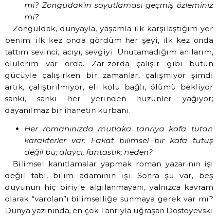
mi? Zongudak’ın soyutlaması geçmiş özleminiz
mi?
Zonguldak, dünyayla, yaşamla ilk karşılaştığım yer
benim; ilk kez onda gördüm her şeyi, ilk kez onda
tattım sevinci, acıyı, sevgiyi. Unutamadığım anılarım,
ölülerim var orda. Zar-zorda çalışır gibi bütün
gücüyle çalışırken bir zamanlar, çalışmıyor şimdi
artık, çalıştırılmıyor, eli kolu bağlı, ölümü bekliyor
sanki, sanki her yerinden hüzünler yağıyor;
dayanılmaz bir ihanetin kurbanı.
Her romanınızda mutlaka tanrıya kafa tutan
karakterler var. Fakat bilimsel bir kafa tutuş
değil bu; alaycı, fantastik; neden?
Bilimsel kanıtlamalar yapmak roman yazarının işi
değil tabi, bilim adamının işi. Sonra şu var, beş
duyunun hiç biriyle algılanmayanı, yalnızca kavram
olarak “varolan”ı bilimselliğe sunmaya gerek var mı?
Dünya yazınında, en çok Tanrıyla uğraşan Dostoyevski