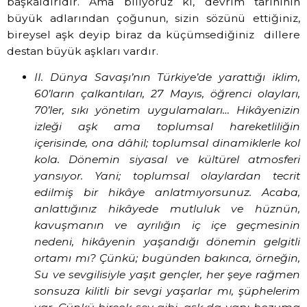
başkaldırıdır. Ama biliyoruz ki, devrim tarihinin
büyük adlarından çoğunun, sizin sözünü ettiğiniz,
bireysel aşk deyip biraz da küçümsediğiniz
dillere
destan büyük aşkları vardır.
II. Dünya Savaşı’nın Türkiye’de yarattığı iklim,
60’ların çalkantıları, 27 Mayıs, öğrenci olayları,
70’ler, sıkı yönetim uygulamaları… Hikâyenizin
izleği aşk ama toplumsal hareketliliğin
içerisinde, ona dâhil; toplumsal dinamiklerle kol
kola. Dönemin siyasal ve kültürel atmosferi
yansıyor. Yani; toplumsal olaylardan tecrit
edilmiş bir hikâye anlatmıyorsunuz. Acaba,
anlattığınız hikâyede mutluluk ve hüznün,
kavuşmanın ve ayrılığın iç içe geçmesinin
nedeni, hikâyenin yaşandığı dönemin gelgitli
ortamı mı? Çünkü; bugünden bakınca, örneğin,
Su ve sevgilisiyle yaşıt gençler, her şeye rağmen
sonsuza kilitli bir sevgi yaşarlar mı, şüphelerim