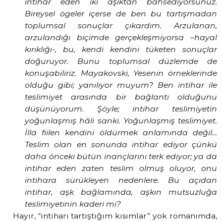
intihar eden iki aşıktan bahsediyorsunuz.
Bireysel ögeler içerse de ben bu tartışmadan
toplumsal sonuçlar çıkardım. Arzulanan,
arzulandığı biçimde gerçekleşmiyorsa –hayal
kırıklığı-, bu, kendi kendini tüketen sonuçlar
doğuruyor. Bunu toplumsal düzlemde de
konuşabiliriz. Mayakovski, Yesenin örneklerinde
olduğu gibi; yanılıyor muyum? Ben intihar ile
teslimiyet arasında bir bağlantı olduğunu
düşünüyorum. Şöyle; intihar teslimiyetin
yoğunlaşmış hâli sanki. Yoğunlaşmış teslimiyet.
İlla fiilen kendini öldürmek anlamında değil…
Teslim olan en sonunda intihar ediyor çünkü
daha önceki bütün inançlarını terk ediyor; ya da
intihar eden zaten teslim olmuş oluyor, onu
intihara sürükleyen nedenlere. Bu açıdan
intihar, aşk bağlamında, aşkın mutsuzluğa
teslimiyetinin kaderi mi?
H
ayır, “intiharı tartıştığım kısımlar” yok romanımda,