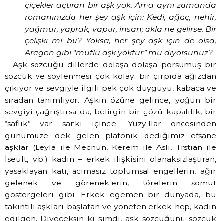
çiçekler açtıran bir aşk yok. Ama aynı zamanda
romanınızda her şey aşk için: Kedi, ağaç, nehir,
yağmur, yaprak, vapur, insan; akla ne gelirse. Bir
çelişki mi bu? Yoksa, her şey aşk için de olsa,
Aragon gibi “mutlu aşk yoktur” mu diyorsunuz?
Aşk sözcüğü dillerde dolaşa dolaşa pörsümüş bir
sözcük ve söylenmesi çok kolay; bir çırpıda ağızdan
çıkıyor ve sevgiyle ilgili pek çok duyguyu, kabaca ve
sıradan tanımlıyor. Aşkın özüne gelince, yoğun bir
sevgiyi çağrıştırsa da, belirgin bir gözü kapalılık, bir
“saflık” var sanki içinde. Yüzyıllar öncesinden
günümüze dek gelen platonik dediğimiz efsane
aşklar (Leyla ile Mecnun, Kerem ile Aslı, Trstian ile
İseult, v.b.) kadın – erkek ilişkisini olanaksızlaştıran,
yasaklayan katı, acımasız toplumsal engellerin, ağır
gelenek ve göreneklerin, törelerin somut
göstergeleri gibi. Erkek egemen bir dünyada, bu
takıntılı aşkları başlatan ve yöneten erkek hep, kadın
edilgen. Diyeceksin ki şimdi, aşk sözcüğünü sözcük