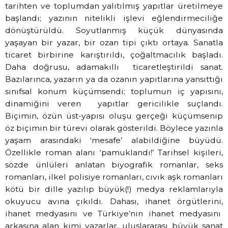
tarihten ve toplumdan yalıtılmış yapıtlar üretilmeye
başlandı; yazının nitelikli işlevi eğlendirmeciliğe
dönüştürüldü. Soyutlanmış küçük dünyasında
yaşayan bir yazar, bir ozan tipi çıktı ortaya. Sanatla
ticaret birbirine karıştırıldı, çoğaltmacılık başladı.
Daha doğrusu, adamakıllı
ticaretleştirildi sanat.
Bazılarınca, yazarın ya da ozanın yapıtlarına yansıttığı
sınıfsal konum küçümsendi; toplumun iç yapısını,
dinamiğini veren
yapıtlar gericilikle suçlandı.
Biçimin, özün üst-yapısı oluşu gerçeği küçümsenip
öz biçimin bir türevi olarak gösterildi. Böylece yazınla
yaşam arasındaki ‘mesafe’ alabildiğine büyüdü.
Özellikle roman alanı ‘pamuklandı!’ Tarihsel kişileri,
sözde ünlüleri anlatan biyografik romanlar, seks
romanları, ilkel polisiye romanları, cıvık aşk romanları
kötü bir dille yazılıp büyük(!) medya reklamlarıyla
okuyucu avına çıkıldı. Dahası, ihanet örgütlerini,
ihanet medyasını ve Türkiye’nin ihanet medyasını
arkasına alan kimi yazarlar, uluslararası büyük sanat