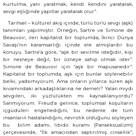
kurtulma, yani yaratmak, kendi kendini yaratarak,
sevgi eşliğinde yapıtlar yaratarak olur”.
Tarihsel – kültürel akış içinde, türlü türlü sevgi (aşk)
tanımları yapılmıştır. Örneğin, Sartre ve Simone de
Beauvoir, ileri kapitalist bir toplumda, İkinci Dünya
Savaşı’nın karamsarlığı içinde ele almışlardır bu
konuyu. Sartre’a göre, “aşk bir sevilme isteğidir, kişi
bir nesneye değil, bir özneye sahip olmak ister”.
Simone de Beauvoır için “aşk bir mapusanedir”.
Kapitalist bir toplumda, aşk için bunlar söylenebilir
belki, yadsımıyorum. Ama onların yıllarca süren aşk
kıvamındaki arkadaşlıklarına ne demeli? Yalan mıydı
sevgileri, iki yüzlülükten mi kaynaklanıyordu?
Sanmıyorum. Freud’a gelince, toplumsal koşulların
içgüdüleri engellediğini, bu nedenle de tüm
insanların hastalandığını, nevrotik olduğunu söyleyen
bu
bilim adamı, libido kuramı (Panseksüalizm)
çerçevesinde, “İlk amacından saptırılmış cinsellik”,