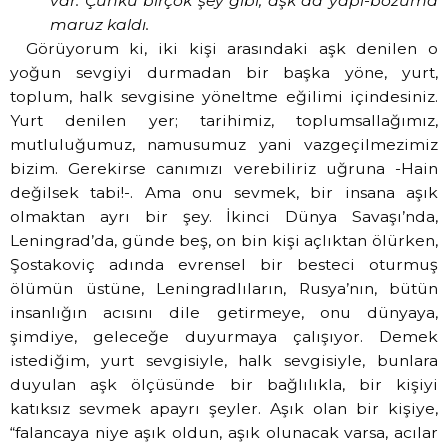
var. Çünkü birçok şey gibi, aşk da yapı-bozuma
maruz kaldı.
Görüyorum ki, iki kişi arasındaki aşk denilen o
yoğun sevgiyi durmadan bir başka yöne, yurt,
toplum, halk sevgisine yöneltme eğilimi içindesiniz.
Yurt denilen yer; tarihimiz, toplumsallağımız,
mutluluğumuz, namusumuz yani vazgeçilmezimiz
bizim. Gerekirse canımızı verebiliriz uğruna -Hain
değilsek tabi!-. Ama onu sevmek, bir insana aşık
olmaktan ayrı bir şey. İkinci Dünya Savaşı’nda,
Leningrad’da, günde beş, on bin kişi açlıktan ölürken,
Şostakoviç adında evrensel bir besteci oturmuş
ölümün üstüne, Leningradlıların, Rusya’nın, bütün
insanlığın acısını dile getirmeye, onu dünyaya,
şimdiye, geleceğe duyurmaya çalışıyor. Demek
istediğim, yurt sevgisiyle, halk sevgisiyle, bunlara
duyulan aşk ölçüsünde bir bağlılıkla, bir kişiyi
katıksız sevmek apayrı şeyler. Aşık olan bir kişiye,
“falancaya niye aşık oldun, aşık olunacak varsa, acılar