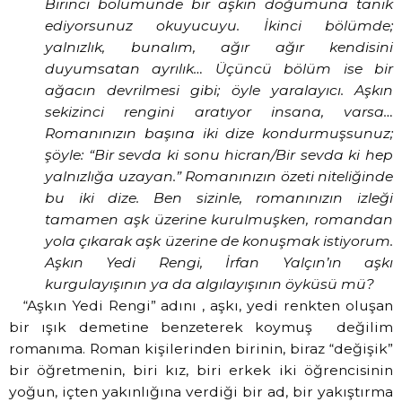
Birinci bölümünde bir aşkın doğumuna tanık
ediyorsunuz okuyucuyu. İkinci bölümde;
yalnızlık, bunalım, ağır ağır kendisini
duyumsatan ayrılık… Üçüncü bölüm ise bir
ağacın devrilmesi gibi; öyle yaralayıcı. Aşkın
sekizinci rengini aratıyor insana, varsa…
Romanınızın başına iki dize kondurmuşsunuz;
şöyle: “Bir sevda ki sonu hicran/Bir sevda ki hep
yalnızlığa uzayan.” Romanınızın özeti niteliğinde
bu iki dize. Ben sizinle, romanınızın izleği
tamamen aşk üzerine kurulmuşken, romandan
yola çıkarak aşk üzerine de konuşmak istiyorum.
Aşkın Yedi Rengi, İrfan Yalçın’ın aşkı
kurgulayışının ya da algılayışının öyküsü mü?
“Aşkın Yedi Rengi” adını , aşkı, yedi renkten oluşan
bir ışık demetine benzeterek koymuş
değilim
romanıma. Roman kişilerinden birinin, biraz “değişik”
bir öğretmenin, biri kız, biri erkek iki öğrencisinin
yoğun, içten yakınlığına verdiği bir ad, bir yakıştırma