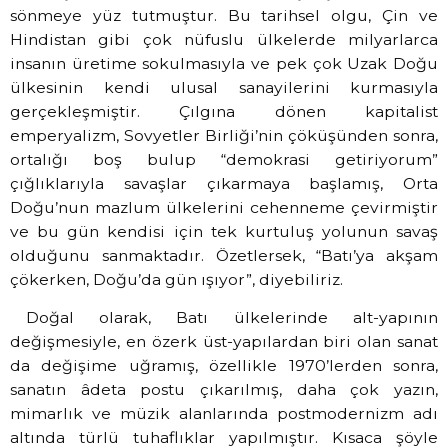
sönmeye yüz tutmuştur. Bu tarihsel olgu, Çin ve
Hindistan gibi çok nüfuslu ülkelerde milyarlarca
insanın üretime sokulmasıyla ve pek çok Uzak Doğu
ülkesinin kendi ulusal sanayilerini kurmasıyla
gerçekleşmiştir. Çılgına dönen kapitalist
emperyalizm, Sovyetler Birliği’nin çöküşünden sonra,
ortalığı boş bulup “demokrasi getiriyorum”
çığlıklarıyla savaşlar çıkarmaya başlamış, Orta
Doğu’nun mazlum ülkelerini cehenneme çevirmiştir
ve bu gün kendisi için tek kurtuluş yolunun savaş
olduğunu sanmaktadır. Özetlersek, “Batı’ya akşam
çökerken, Doğu’da gün ışıyor”, diyebiliriz.
Doğal olarak, Batı ülkelerinde alt-yapının
değişmesiyle, en özerk üst-yapılardan biri olan sanat
da değişime uğramış, özellikle 1970’lerden sonra,
sanatın âdeta postu çıkarılmış, daha çok yazın,
mimarlık ve müzik alanlarında postmodernizm adı
altında türlü tuhaflıklar yapılmıştır. Kısaca şöyle