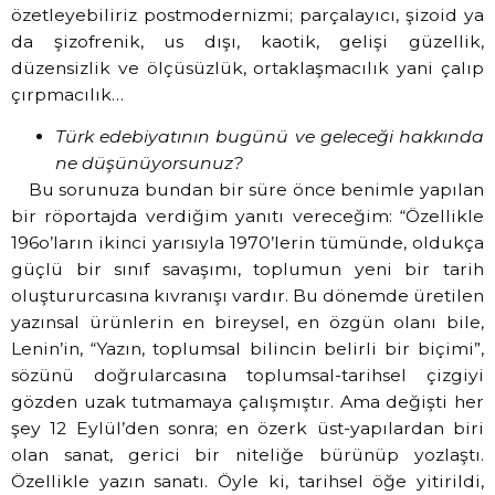
özetleyebiliriz postmodernizmi; parçalayıcı, şizoid ya
da şizofrenik, us dışı, kaotik, gelişi güzellik,
düzensizlik ve ölçüsüzlük, ortaklaşmacılık yani çalıp
çırpmacılık…
Türk edebiyatının bugünü ve geleceği hakkında
ne düşünüyorsunuz?
Bu sorunuza bundan bir süre önce benimle yapılan
bir röportajda verdiğim yanıtı vereceğim: “Özellikle
196o’ların ikinci yarısıyla 1970’lerin tümünde, oldukça
güçlü bir sınıf savaşımı, toplumun yeni bir tarih
oluştururcasına kıvranışı vardır. Bu dönemde üretilen
yazınsal ürünlerin en bireysel, en özgün olanı bile,
Lenin’in, “Yazın, toplumsal bilincin belirli bir biçimi”,
sözünü doğrularcasına toplumsal-tarihsel çizgiyi
gözden uzak tutmamaya çalışmıştır. Ama değişti her
şey 12 Eylül’den sonra; en özerk üst-yapılardan biri
olan sanat, gerici bir niteliğe bürünüp yozlaştı.
Özellikle yazın sanatı. Öyle ki, tarihsel öğe yitirildi,