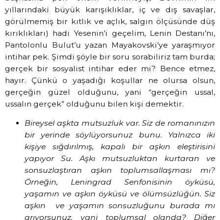
yıllarındaki büyük karışıklıklar, iç ve dış savaşlar,
görülmemiş bir kıtlık ve açlık, salgın ölçüsünde düş
kırıklıkları) hadi Yesenin’i geçelim, Lenin Destanı’nı,
Pantolonlu Bulut’u yazan Mayakovski’ye yaraşmıyor
intihar pek. Şimdi şöyle bir soru sorabiliriz tam burda;
gerçek bir sosyalist intihar eder mi? Bence etmez,
hayır. Çünkü o yaşadığı koşullar ne olursa olsun,
gerçeğin güzel olduğunu, yani “gerçeğin ussal,
ussalın gerçek” olduğunu bilen kişi demektir.
Bireysel aşkta mutsuzluk var. Siz de romanınızın
bir yerinde söylüyorsunuz bunu. Yalnızca iki
kişiye sığdırılmış, kapalı bir aşkın eleştirisini
yapıyor Su. Aşkı mutsuzluktan kurtaran ve
sonsuzlaştıran aşkın toplumsallaşması mı?
Örneğin, Leningrad Senfonisinin öyküsü,
yaşamın ve aşkın öyküsü ve ölümsüzlüğün. Siz
aşkın
ve yaşamın sonsuzluğunu burada mı
arıyorsunuz, yani toplumsal olanda? Diğer