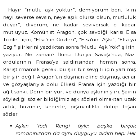
Hayır, “mutlu aşk yoktur”, demiyorum ben, “kim
neyi severse sevsin, neye aşık olursa olsun, mutluluk
duyar”, diyorum, ne kadar seviyorsak o kadar
mutluyuz. Komünist Aragon, çok sevdiği karısı Elsa
Triolet için, “Elsa’nın Gözleri”, “Elsa’nın Aşkı”, “Elsa’ya
Ezgi” şiirlerini yazdıktan sonra “Mutlu Aşk Yok” şiirini
yazıyor. Ne zaman? İkinci Dünya Savaşı’nda, Nazi
ordularının Fransa’ya saldırısından hemen sonra.
Karıştırmamak gerek, bu şiir bir sevgili için yazılmış
bir şiir değil, Aragon’un düşman eline düşmüş, acılar
ve gözyaşlarıyla dolu ülkesi Fransa için yazdığı bir
ağıt sanki. Derin bir yurt ve dünya aşkının şiiri. Şairin
söylediği sözler bildiğimiz aşk sözleri olmaktan uzak
artık, hüzünle, kederle, pişmanlıkla dolup taşan
sözler.
Aşkın Yedi Rengi öyle; başka birçok
romanınızdan da aynı duyguyu aldım hep: Her