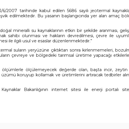
3/6/2007 tarihinde kabul edilen 5686 sayılı jeotermal kaynakl
eşvik edilmektedir. Bu yasanın başlangıcında yer alan amaç b
l mineralli su kaynaklarının etkin bir şekilde aranması, gelişt
hak sahibi olunması ve hakların devredilmesi, çevre ile uyuml
si ile ilgili usul ve esaslar düzenlenmektedir.”
ermal suların yeryüzüne çıktıktan sonra kirlenmemeleri, bozul
suların çevreye ve bölgedeki tarımsal üretime yapacağı etkilerle i
lçümlerle ölçülemeyecek değerde olan, başta incir, zeytin
z üzümü koruyup kollamak ve üretimlerini artıracak tedbirler alı
aynaklar Bakanlığının internet sitesi ile enerji portalı site