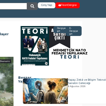
Giriş Yap
TeoriDergisi
AĞUSTOS
Dergiye
E-
git
Dergiye
SAYISI
daşer
git
ÇIKTI
MEHMETÇİK NATO
FEDAİSİ YAPILAMAZ
Ekonomi
Benzer
Yapay Zekâ ve Bilişim Teknolo
Yazılar
Sanatın Geleceği
8 Ağustos 2026