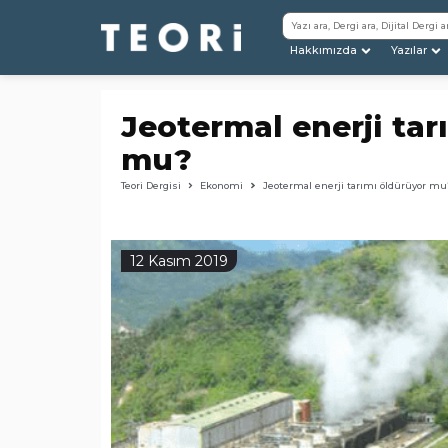
Hakkımızda
Yazılar
Jeotermal enerji tar
mu?
Teori Dergisi
Ekonomi
Jeotermal enerji tarımı öldürüyor mu
12 Kasım 2019