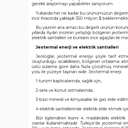
gerekli araştırmayı yapabilirler sanıyorum.
Yukarıda her ne kadar bu ürünümüzün değeri
incir ihracında yaklaşık 350 milyon $ beklenmekted
Bu yazının ana amacı bu değerli ürünün korunmas
yıllarda Aydın incirinin yetiştiği bölgenin jeoter
elektrik santralleri ve bunların incir ağaçları ile m
Jeotermal enerji ve elektrik santralleri
Jeologlar, jeotermal enerjiyi şöyle tarif etme
oluşturduğu sıcaklıkların, bölgesel ortalama atm
üstü sularına göre daha fazla çözülmüş mineral, 
yolu ile yüzeye taşınan ısıdır. Jeotermal enerji:
1-turizm kaplıcalarında, sağlık için,
2-sera ve konut ısıtmalarında,
3-bazı mineral ve kimyasallar ile gaz elde edilm
4-elektrik santrallerinde elektrik elde etmek içi
Bizi ilgilendiren kısmı 4. maddedeki elektrik 
olanlar kullanılmaktadır. Türkiye’de jeotermal en