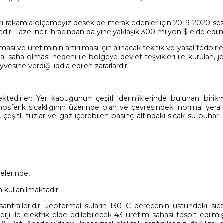
ni rakamla ölçemeyiz desek de merak edenler için 2019-2020 s
ir. Taze incir ihracından da yine yaklaşık 300 milyon $ elde edilmi
ı ve üretiminin artırılması için alınacak teknik ve yasal tedbirle
mal saha olması nedeni ile bölgeye devlet teşvikleri ile kurulan, 
eyvesine verdiği iddia edilen zararlardır.
ktedirler: Yer kabuğunun çeşitli derinliklerinde bulunan birikm
osferik sıcaklığının üzerinde olan ve çevresindeki normal yeral
çeşitli tuzlar ve gaz içerebilen basınç altındaki sıcak su buhar 
elerinde,
n kullanılmaktadır.
santralleridir. Jeotermal suların 130 C derecenin üstündeki sıca
erji ile elektrik elde edilebilecek 43 üretim sahası tespit edilm