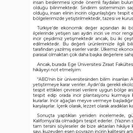
insan beslenmesi içinde önemli faydaları bulun
olduğu bilinmektedir. Sindirim sistemimizin sağl
olduğu, insan elinin incirin olgunlaştığını tespi
bölgelerimizde yetiştirilmektedir, tazesi ve kur
Türkiye’de ekonomik değer açısından iki bö
ilçelerinde yetişen sarı aydın inciri ve mor ren
incir çeşidimiz yetişmektedir ancak, bu iki çeş
edilmektedir. Bu değerli ürünlerimizle ilgili b
tarafından yazılmış eserler vardır. Ülkemiz ekono
parasal olmaktan çok daha başka değerlere sahip
Ancak, burada Ege Üniversitesi Ziraat Fakült
hikâyeyi not etmeliyim:
“ABD’nin bir üniversitesinden bilim insanlar
yetiştirmeye karar verirler. Aydın’da gerekli ek
tespit ettikleri çevresel verilere uygun bölge ar
tespit edip orada incir plantasyonu kurmaya ka
kurarlar. İncir ağaçları meyve vermeye başladığınd
karşılaşırlar. İçerik olarak, lezzet olarak aradıkları 
Sonuçta yaptıkları yeniden incelemede, g
Kaliforniya’da olmadığını tespit ederler. (Yazını
tam tersini söyleseler de bize aktarılan hikâye 
savı, kuzeyden esen poyrazın incirin kalitesini ar