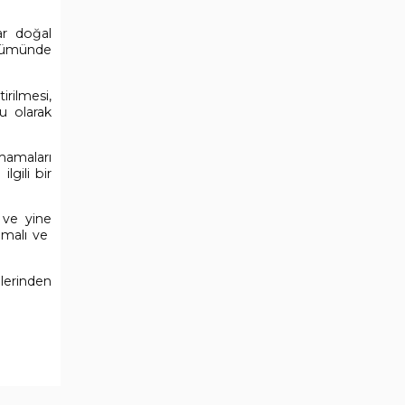
ar doğal
ölümünde
irilmesi,
u olarak
mamaları
lgili bir
 ve yine
nmalı ve
lerinden