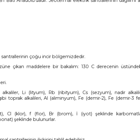
i Batı Anadolu’dadır. Jeotermal elektrik santrallerinin dağılımı 
 santrallerinin çoğu incir bölgemizdedir.
yüzüne çıkan maddelere bir bakalım: 130 C derecenin üstünde
eri.
kaliler, Li (lityum), Rb (ribityum), Cs (sezyum), nadir alkali
toprak alkalileri, Al (aliminyum), Fe (demir-2), Fe (demir-3 fe
, Cl (klor), f (flor), Br (brom), İ (iyot) şeklinde karbomatl
onat) şeklinde bulunurlar.
l santrallerinin ilişkisini tahlil edebiliriz.