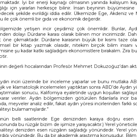
maktadır. İyi bir enerji kaynağı olmasının yanında kalsiyum ka
ığı için yararları herkesçe bilinir. İnsan beyninin büyümesine 
t edecek şekilde evrildiği iddia edilir. Ülkemizde Ege, Akdeniz v
usu ile çok önemli bir gıda ve ekonomik değerdir.
lgemizde yetişen incir çeşidimiz çok önemlidir. Bunlar, Aydı
ginden dolayı Dürdane karası olarak bilinen mor incirimizdir. Da
it öne çıkmaktadır. Dürdane karasının büyük bir kısmı taze olar
ilimsel bir kitap yazmak olasıdır, nitekim birçok bilim insanı 
misine şu kadar katkı sağladığını ekonomistlere bırakalım. Zira bu
tir.
esinin değerli hocalarından Profesör Mehmet Dokuzoğuz’dan aktar
ı Aydın inciri üzerinde bir inceleme yaparlar ve bunu mutlaka A
olojik ve klamatolojik incelemeleri yaptıktan sonra ABD’de Aydın 
aştırmaları sonucu, Kaliforniya eyaletinde uygun koşulları sağlay
rar verirler. Aydın bölgemizden götürülen fidanlarla incir bah
a, meyveler analiz edilir, fakat aydın yöresi incirlerinden farklı s
kaliteyi bulamamışlardır.”
ünün belli saatlerinde Ege denizinden karaya doğru esen 
n sonunda bu rüzgâr bizim de işimize yarayacaktır.) Yerel yönetici
kaliteyi denizden esen rüzgârın sağladığı yönündedir. Yerel yöne
tırdığı yönündedir. Bu da bir akademik araştırma konusudur. Bilim 