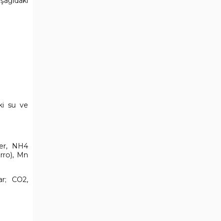
aşağıdaki
ki su ve
ler, NH4
rro), Mn
ar; CO2,