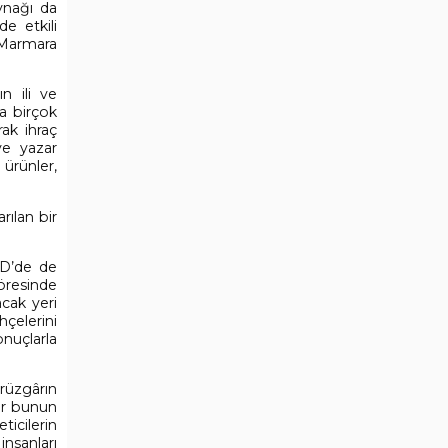
ynağı da
de etkili
e Marmara
n ili ve
ha birçok
ak ihraç
ve yazar
 ürünler,
ılan bir
BD’de de
yöresinde
acak yeri
çelerini
onuçlarla
rüzgârın
ler bunun
ticilerin
insanları