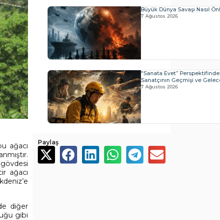
Büyük Dünya Savaşı Nasıl Önl
7 Ağustos 2026
"Sanata Evet” Perspektifind
Sanatçının Geçmişi ve Geleceğ
7 Ağustos 2026
Paylaş
 bu ağacı
anmıştır.
e gövdesi
ir ağacı
Akdeniz’e
de diğer
duğu gibi