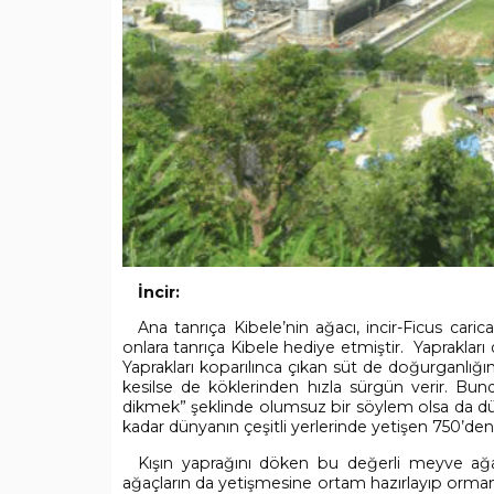
İncir:
Ana tanrıça Kibele’nin ağacı, incir-Ficus carica
onlara tanrıça Kibele hediye etmiştir.
Yaprakları
Yaprakları koparılınca çıkan süt de doğurganlığı
kesilse de köklerinden hızla sürgün verir. Bun
dikmek” şeklinde olumsuz bir söylem olsa da düny
kadar dünyanın çeşitli yerlerinde yetişen 750’den 
Kışın yaprağını döken bu değerli meyve ağac
ağaçların da yetişmesine ortam hazırlayıp ormanl