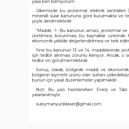
yasa ben bilmiyorum.
Ülkemizde bu jeotermal elektrik santralleri 
mineralli sular kanununa göre kurulmakta ve t
şöyle denilmektedir:
“Madde -1- Bu kanunun amacı, jeotermal ve doğa
üretilmesi, korunması, bu kaynaklar üzerinde 
ekonomik şekilde değerlendirilmesi ve terk edilme
Yine bu kanunun 13 ve 14. maddelerinde jeot
için tedbir alınması zorunlu kılınıyor. Ancak, o 
tedbir ön görülmemektedir.
Sonuç olarak, bölgede maddi ve ekonomik ö
bölgenin kıymetli ürünü olan sultani çekirdeksi
bunun için yasal düzenlemeler yapılmalıdır.
Not: Bu yazı hazırlanırken Enerji ve Tabi K
yararlanılmıştır.
suleymanyurddaser@gmail.com