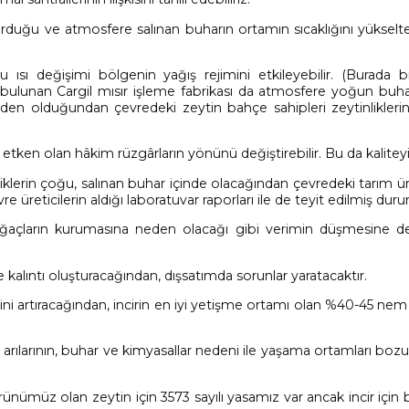
urduğu ve atmosfere salınan buharın ortamın sıcaklığını yükselt
u ısı değişimi bölgenin yağış rejimini etkileyebilir. (Burada b
u bulunan Cargil mısır işleme fabrikası da atmosfere yoğun buha
den olduğundan çevredeki zeytin bahçe sahipleri zeytinlikleri
i etken olan hâkim rüzgârların yönünü değiştirebilir. Bu da kalitey
iklerin çoğu, salınan buhar içinde olacağından çevredeki tarım ü
re üreticilerin aldığı laboratuvar raporları ile de teyit edilmiş dur
r ağaçların kurumasına neden olacağı gibi verimin düşmesine 
 kalıntı oluşturacağından, dışsatımda sorunlar yaratacaktır.
i artıracağından, incirin en iyi yetişme ortamı olan %40-45 nem
 arılarının, buhar ve kimyasallar nedeni ile yaşama ortamları boz
rünümüz olan zeytin için 3573 sayılı yasamız var ancak incir için 