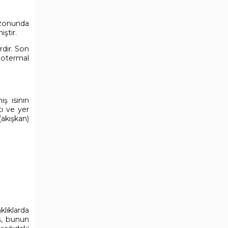
ezonunda
ştir.
rdir. Son
jeotermal
iş ısının
tı ve yer
(akışkan)
klıklarda
iş, bunun