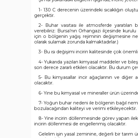
1- 130 C derecenin üzerindeki sıcaklığın oluşt
gerçektir.
2- Buhar vasıtası ile atmosferde yaratılan b
verebiliriz: Bursa’nın Orhangazi ilçesinde kurul
için o bölgenin yağış rejiminin değişmesine ne
olarak sulamak zorunda kalmaktadırlar.)
3- Bu ısı değişimi incirin kalitesinde çok öneml
4- Yukarıda yazılan kimyasal maddeler ve bileş
son derece zararlı etkileri olacaktır. Bu durum çev
5- Bu kimyasallar incir ağaçlarının ve diğe
olacaktır.
6- Yine bu kimyasal ve mineraller ürün üzerinde
7- Yoğun buhar nedeni ile bölgenin bağıl nemin
bozulacağından kaliteyi ve verimi etkileyecektir.
8- Yine incirin döllenmesinde görev yapan ilek
incirin döllenmesi de engellenmiş olacaktır.
Gelelim işin yasal zeminine, değerli bir tarım ü