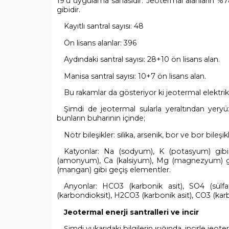
19’u uygulama sahasıdır. Jeotermal alanların %78’
gibidir.
Kayıtlı santral sayısı: 48
Ön lisans alanlar: 396
Aydındaki santral sayısı: 28+10 ön lisans alan.
Manisa santral sayısı: 10+7 ön lisans alan.
Bu rakamlar da gösteriyor ki jeotermal elektrik
Şimdi de jeotermal sularla yeraltından yer
bunların buharının içinde;
Nötr bileşikler: silika, arsenik, bor ve bor bileşikl
Katyonlar: Na (sodyum), K (potasyum) gibi al
(amonyum), Ca (kalsiyum), Mg (magnezyum) gibi 
(mangan) gibi geçiş elementler.
Anyonlar: HCO3 (karbonik asit), SO4 (sülfat)
(karbondioksit), H2CO3 (karbonik asit), CO3 (karb
Jeotermal enerji santralleri ve incir
Şimdi yukarıdaki bilgilerin ışığında, incirle jeoterma