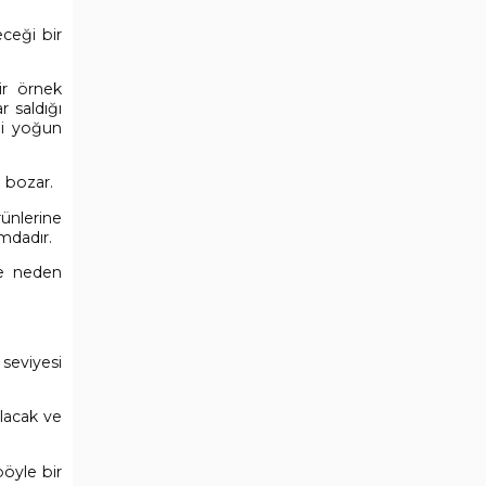
eceği bir
ir örnek
r saldığı
ni yoğun
i bozar.
rünlerine
umdadır.
de neden
 seviyesi
ulacak ve
böyle bir