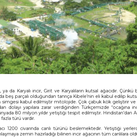
, ya da Karyalı incir, Girit ve Karyalıların kutsal ağacıdır. Çünkü
 da beş parçalı olduğundan tanrıça Kibele’nin eli kabul edilip kuts
n simgesi kabul edilmiştir mitolojide. Çok çabuk kök geliştirir v
dan dolayı yapılara zarar verdiğinden Türkçemizde “ocağına inc
ada 80 milyon yıldır yetiştiği tespit edilmiştir. Hindistan’dan 
fazla türü vardır.
ı 1200 civarında canlı türünü beslemektedir. Yetiştiği yerler
aşmaya zemin hazırladığı bilinen incir ağacının tüm canlılara ol