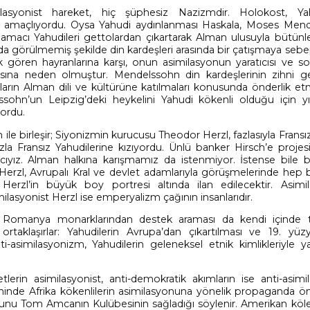
lasyonist hareket, hiç şüphesiz Nazizmdir. Holokost, Yah
e amaçlıyordu. Oysa Yahudi aydınlanması Haskala, Moses Men
n amacı Yahudileri gettolardan çıkartarak Alman ulusuyla bütünl
da görülmemiş şekilde din kardeşleri arasında bir çatışmaya seb
 gören hayranlarına karşı, onun asimilasyonun yaratıcısı ve s
asına neden olmuştur. Mendelssohn din kardeşlerinin zihni ge
arın Alman dili ve kültürüne katılmaları konusunda önderlik etmi
sohn’un Leipzig’deki heykelini Yahudi kökenli olduğu için yık
ordu.
e birleşir; Siyonizmin kurucusu Theodor Herzl, fazlasıyla Fransızl
zla Fransız Yahudilerine kızıyordu. Ünlü banker Hirsch’e projes
ncıyız. Alman halkına karışmamız da istenmiyor. İstense bile 
erzl, Avrupalı Kral ve devlet adamlarıyla görüşmelerinde hep b
şu Herzl’in büyük boy portresi altında ilan edilecektir. Asimil
lasyonist Herzl ise emperyalizm çağının insanlarıdır.
 Romanya monarklarından destek araması da kendi içinde tut
taklaşırlar: Yahudilerin Avrupa’dan çıkartılması ve 19. yüzy
ti-asimilasyonizm, Yahudilerin geleneksel etnik kimlikleriyle 
lerin asimilasyonist, anti-demokratik akımların ise anti-asimil
ihinde Afrika kökenlilerin asimilasyonuna yönelik propaganda ön
unu Tom Amcanın Kulübesinin sağladığı söylenir. Amerikan köleci