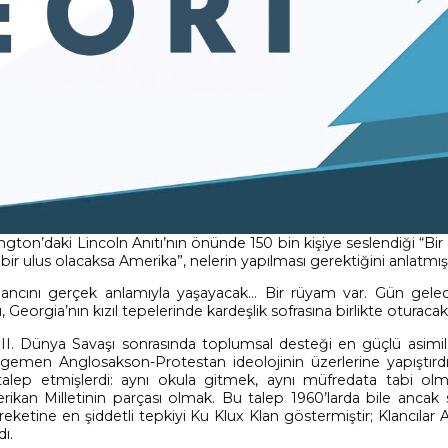
ington’daki
Lincoln Anıtı’nın önünde
150 bin kişiye seslendiği “Bi
r ulus olacaksa Amerika”, nelerin yapılması gerektiğini anlatmışt
ancını gerçek anlamıyla yaşayacak… Bir rüyam var. Gün gelec
rı, Georgia’nın kızıl tepelerinde kardeşlik sofrasına birlikte oturacakl
i, II. Dünya Savaşı sonrasında toplumsal desteği en güçlü asimil
, egemen Anglosakson-Protestan ideolojinin üzerlerine yapıştırd
ı talep etmişlerdi: aynı okula gitmek, aynı müfredata tabi olm
ikan Milletinin parçası olmak. Bu talep 1960’larda bile ancak 
areketine en şiddetli tepkiyi Ku Klux Klan göstermiştir; Klancılar
ı.