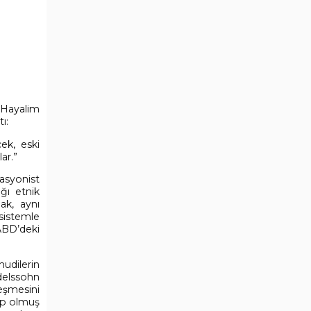
r Hayalim
ı:
ek, eski
ar.”
asyonist
ığı etnik
ak, aynı
sistemle
 ABD’deki
udilerin
delssohn
eşmesini
ep olmuş