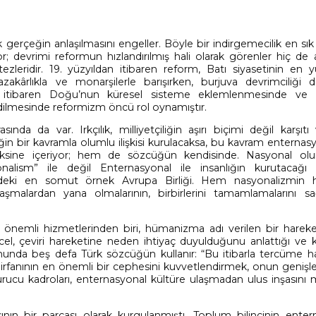
k gerçeğin anlaşılmasını engeller. Böyle bir indirgemecilik en sı
or; devrimi reformun hızlandırılmış hali olarak görenler hiç de 
zleridir. 19. yüzyıldan itibaren reform, Batı siyasetinin en yü
akârlıkla ve monarşilerle barışırken, burjuva devrimciliği d
ndan itibaren Doğu’nun küresel sisteme eklemlenmesinde ve
edilmesinde reformizm öncü rol oynamıştır.
arasında da var. Irkçılık, milliyetçiliğin aşırı biçimi değil karşıtı
iliğin bir kavramla olumlu ilişkisi kurulacaksa, bu kavram enterna
, aksine içeriyor; hem de sözcüğün kendisinde. Nasyonal o
alism” ile değil Enternasyonal ile insanlığın kurutacağı s
mizdeki en somut örnek Avrupa Birliği. Hem nasyonalizmin
malardan yana olmalarının, birbirlerini tamamlamalarını sağ
 önemli hizmetlerinden biri, hümanizma adı verilen bir hareke
cel, çeviri hareketine neden ihtiyaç duyulduğunu anlattığı ve k
nda beş defa Türk sözcüğün kullanır: “Bu itibarla tercüme ha
rk irfanının en önemli bir cephesini kuvvetlendirmek, onun geniş
urucu kadroları, enternasyonal kültüre ulaşmadan ulus inşasın
sının bir parçası olarak kurgulanmıştı. Toplum bilincinin enter