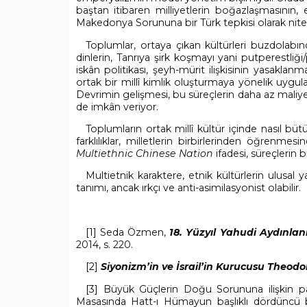
baştan itibaren milliyetlerin boğazlaşmasının
Makedonya Sorununa bir Türk tepkisi olarak nitel
Toplumlar, ortaya çıkan kültürleri buzdolabında
dinlerin, Tanrıya şirk koşmayı yani putperestli
iskân politikası, şeyh-mürit ilişkisinin yasakla
ortak bir millî kimlik oluşturmaya yönelik uyg
Devrimin gelişmesi, bu süreçlerin daha az maliye
de imkân veriyor.
Toplumların ortak millî kültür içinde nasıl bütün
farklılıklar, milletlerin birbirlerinden öğrenme
Multiethnic Chinese Nation
ifadesi, süreçlerin b
Multietnik karaktere, etnik kültürlerin ulusal y
tanımı, ancak ırkçı ve anti-asimilasyonist olabilir.
[1]
Seda Özmen,
18. Yüzyıl Yahudi Aydınl
2014, s. 220.
[2]
Siyonizm’in ve İsrail’in Kurucusu Theodor
[3]
Büyük Güçlerin Doğu Sorununa ilişkin para
Masasında Hatt-ı Hümayun başlıklı dördünc