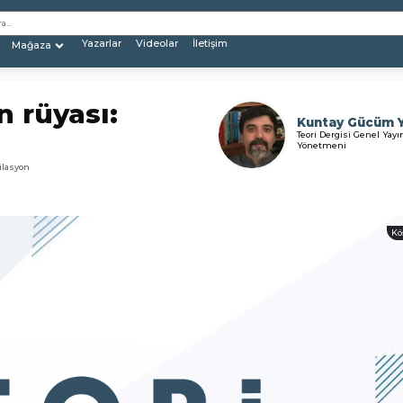
Yazarlar
Videolar
İletişim
Mağaza
n rüyası:
Kuntay Gücüm 
Teori Dergisi Genel Yayı
Yönetmeni
ilasyon
Kö