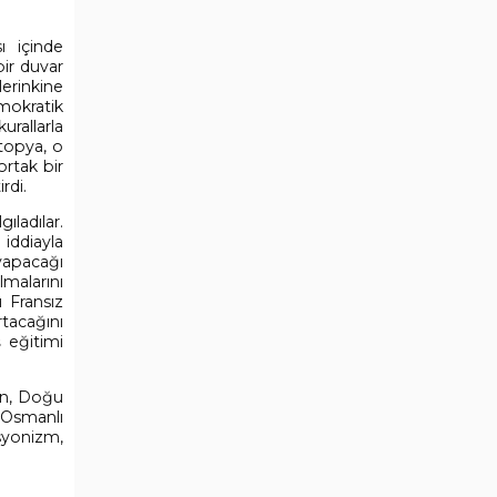
ı içinde
bir duvar
lerinkine
emokratik
urallarla
topya, o
ortak bir
rdi.
ıladılar.
 iddiayla
yapacağı
malarını
ı Fransız
rtacağını
 eğitimi
an, Doğu
 Osmanlı
syonizm,