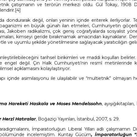
, etnik çatışmanın ve terörün merkezi oldu. Gül Tokay, 1908 D
endirir.
[4]
 dondurarak değil, onları yeninin içinde eriterek ilerliyorlar. Te
ği/paganizmi en büyük günah ilan etmeleri, Cumhuriyetin göçerli
nması, Jakoben radikalizmi, çok geniş coğrafyalarda sosyalist yön
ulamaları, kimseyi geride bırakmamak amacından kaynaklanır. De
tle ve uyumlu şekilde yönetilmesine sağlayacak yaratıcılığın ge
leştirilebileceğini tarihsel birikimleri ve maddi koşulları belirler
sine engel değil. Çin Halk Cumhuriyeti’nin resmî metinlerinde k
ilimsel açıklamasını kolaylaştırıyor.
apı içinde asimilasyonu ile ulaşılabilir ve “multietnik” olmayan h
anma Hareketi Haskala ve Moses Mendelssohn
, ayışığıkitapları,
 Herzl Hatıralar
, Boğaziçi Yayınları, İstanbul, 2007, s. 29.
digmalarını, İmparatorluğun Liberal Yılları adlı çalışmamın D
ü bölümünde incelemiştim. Kuntay Gücüm
, İmparatorluğun “