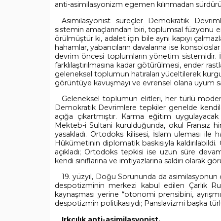
anti-asimilasyonizm egemen kılınmadan sürdürü
Asimilasyonist süreçler Demokratik Devrim
sistemin amaçlarından biri, toplumsal füzyonu en
örülmüştür ki, adalet için bile aynı kapıyı çalmazl
hahamlar, yabancıların davalarına ise konsolosla
devrim öncesi toplumların yönetim sistemidir. İş
farklılaştırılmasına kadar götürülmesi, ender ras
geleneksel toplumun hatıraları yüceltilerek kurg
görüntüye kavuşmayı ve evrensel olana uyum sağ
Geleneksel toplumun elitleri, her türlü modernle
Demokratik Devrimlere tepkiler genelde kendileri
açığa çıkartmıştır. Karma eğitim uygulayacak o
Mekteb-i Sultani kurulduğunda, okul Fransız hi
yasakladı. Ortodoks kilisesi, İslam uleması ile 
Hükümetinin diplomatik baskısıyla kaldırılabildi
açıkladı; Ortodoks tepkisi ise uzun süre deva
kendi sınıflarına ve imtiyazlarına saldırı olarak gör
19. yüzyıl, Doğu Sorununda da asimilasyonun 
despotizminin merkezi kabul edilen Çarlık Rusy
kaynaşması yerine “otonomi prensibini, ayrışmış 
despotizmin politikasıydı; Panslavizmi başka tü
Irkçılık anti-asimilasyonist,