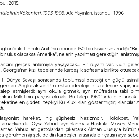
nbul, 2015.
tilalininKökenleri, 1903-1908
, Afa Yayınları, İstanbul, 1996.
ington’daki
Lincoln Anıtı’nın önünde
150 bin kişiye seslendiği “Bi
r ulus olacaksa Amerika”, nelerin yapılması gerektiğini anlatmışt
ancını gerçek anlamıyla yaşayacak… Bir rüyam var. Gün gelec
rı, Georgia’nın kızıl tepelerinde kardeşlik sofrasına birlikte oturacakl
i, II. Dünya Savaşı sonrasında toplumsal desteği en güçlü asimil
, egemen Anglosakson-Protestan ideolojinin üzerlerine yapıştırd
ı talep etmişlerdi: aynı okula gitmek, aynı müfredata tabi olm
ikan Milletinin parçası olmak. Bu talep 1960’larda bile ancak 
areketine en şiddetli tepkiyi Ku Klux Klan göstermiştir; Klancılar
ı.
lasyonist hareket, hiç şüphesiz Nazizmdir. Holokost, Yah
e amaçlıyordu. Oysa Yahudi aydınlanması Haskala, Moses Men
n amacı Yahudileri gettolardan çıkartarak Alman ulusuyla bütünl
da görülmemiş şekilde din kardeşleri arasında bir çatışmaya seb