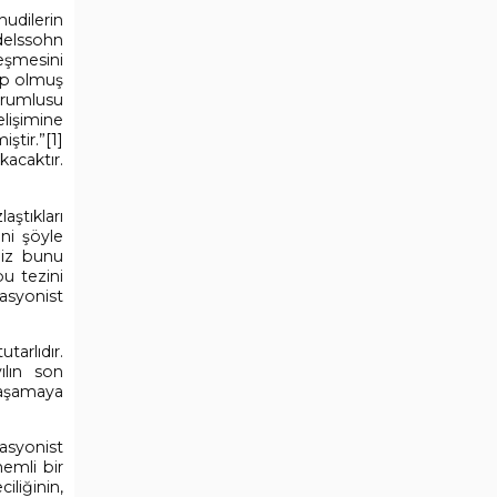
udilerin
delssohn
eşmesini
ep olmuş
orumlusu
lişimine
ştir.”
[1]
acaktır.
aştıkları
ini şöyle
biz bunu
u tezini
asyonist
arlıdır.
ılın son
yaşamaya
asyonist
emli bir
liğinin,