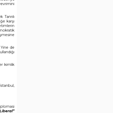
evrimini
k Tanrılı
ğe karşı
etimlerin
mokratik
lişmesine
. Yine de
ullandığı
er kimlik
 İstanbul,
iplomasi
Liberal”