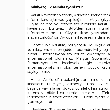
milliyetçilik asimilasyonisttir
Karşıt kavramların farkını, şiddetine indirgeme
reform karşılaştırması yapıldığında ortaya çıkıy
Oysa devrim ve reformizm birbirinin karşıt te
kavramıydı. Burjuvazi 1848’den sonra muhafaz
reformizme bıraktı. Yüzyılın ikinci yarısı
İmparatorluğu’nun Avrupa millet ailesine dâhil 
Benzer bir karşıtlık, milliyetçilik ile ırkçılık 
asimilasyonizmin en şiddetli biçimidir. Milliyetç
olmalı. Enternasyonalizm milleti dışlamıyor
enternasyonal olunamaz. Marşta “Supranation
Supranasyonalizmi inceleyebileceğimiz eli
enternasyonalizmin ulus temelli büyük kaynaş
söyleyebiliriz.
Hasan Ali Yücel’in bakanlığı dönemindeki en
klasiklerin Türkçeye çevrilmesiydi. Hasan Ali Yü
başında yayımlanan dokuz cümlelik kısa sunumu
sistemli ve dikkatli bir suretle idare etmek, Tü
ilerlemesine hizmet etmektir.” Cumhuriyetin k
görmüyorlardı.
Klasiklerin Türkçeye kazandırılması ulus inşa