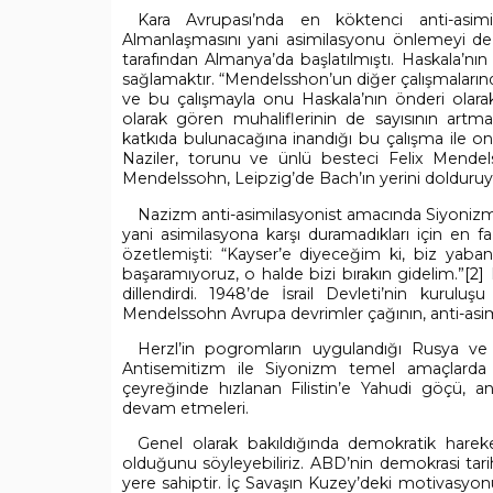
Kara Avrupası’nda en köktenci anti-asimi
Almanlaşmasını yani asimilasyonu önlemeyi d
tarafından Almanya’da başlatılmıştı. Haskala’nı
sağlamaktır. “Mendelsshon’un diğer çalışmaların
ve bu çalışmayla onu Haskala’nın önderi olarak
olarak gören muhaliflerinin de sayısının artm
katkıda bulunacağına inandığı bu çalışma ile onl
Naziler, torunu ve ünlü besteci Felix Mendels
Mendelssohn, Leipzig’de Bach’ın yerini dolduruy
Nazizm anti-asimilasyonist amacında Siyonizm il
yani asimilasyona karşı duramadıkları için en fa
özetlemişti: “Kayser’e diyeceğim ki, biz yaba
başaramıyoruz, o halde bizi bırakın gidelim.”
[2]
H
dillendirdi. 1948’de İsrail Devleti’nin kurulu
Mendelssohn Avrupa devrimler çağının, anti-asimi
Herzl’in pogromların uygulandığı Rusya ve
Antisemitizm ile Siyonizm temel amaçlarda or
çeyreğinde hızlanan Filistin’e Yahudi göçü, an
devam etmeleri.
Genel olarak bakıldığında demokratik hareket
olduğunu söyleyebiliriz. ABD’nin demokrasi tar
yere sahiptir. İç Savaşın Kuzey’deki motivasyon