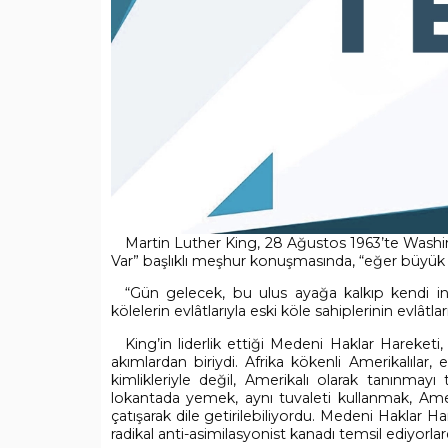
Martin Luther King, 28 Ağustos 1963’te Wash
Var” başlıklı meşhur konuşmasında, “eğer büyük bi
“
Gün gelecek, bu ulus ayağa kalkıp kendi in
kölelerin evlâtlarıyla eski köle sahiplerinin evlâtla
King’in liderlik ettiği Medeni Haklar Hareket
akımlardan biriydi. Afrika kökenli Amerikalılar
kimlikleriyle değil, Amerikalı olarak tanınmay
lokantada yemek, aynı tuvaleti kullanmak, Amer
çatışarak dile getirilebiliyordu. Medeni Haklar H
radikal anti-asimilasyonist kanadı temsil ediyorlard