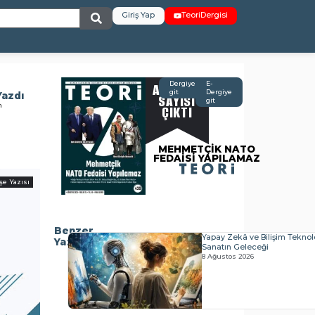
Giriş Yap
TeoriDergisi
AĞUSTOS
Dergiye
E-
git
Dergiye
Yazdı
SAYISI
git
n
ÇIKTI
MEHMETÇİK NATO
FEDAİSİ YAPILAMAZ
şe Yazısı
Benzer
Yapay Zekâ ve Bilişim Teknolo
Yazılar
Sanatın Geleceği
8 Ağustos 2026