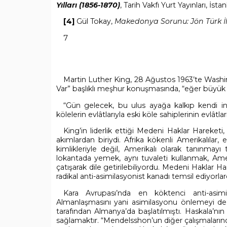
Yılları (1856-1870)
, Tarih Vakfı Yurt Yayınları, İsta
[4]
Gül Tokay,
Makedonya Sorunu: Jön Türk İh
7
Martin Luther King, 28 Ağustos 1963’te Wash
Var” başlıklı meşhur konuşmasında, “eğer büyük bi
“
Gün gelecek, bu ulus ayağa kalkıp kendi in
kölelerin evlâtlarıyla eski köle sahiplerinin evlâtla
King’in liderlik ettiği Medeni Haklar Hareket
akımlardan biriydi. Afrika kökenli Amerikalılar
kimlikleriyle değil, Amerikalı olarak tanınmay
lokantada yemek, aynı tuvaleti kullanmak, Amer
çatışarak dile getirilebiliyordu. Medeni Haklar H
radikal anti-asimilasyonist kanadı temsil ediyorlard
Kara Avrupası’nda en köktenci anti-asimi
Almanlaşmasını yani asimilasyonu önlemeyi d
tarafından Almanya’da başlatılmıştı. Haskala’nı
sağlamaktır. “Mendelsshon’un diğer çalışmaların