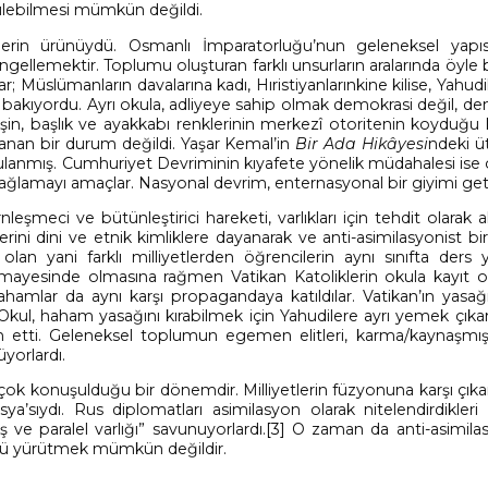
lebilmesi mümkün değildi.
lerin ürünüydü. Osmanlı İmparatorluğu’nun geleneksel yapıs
gellemektir. Toplumu oluşturan farklı unsurların aralarında öyle 
ar; Müslümanların davalarına kadı, Hıristiyanlarınkine kilise, Yahudi
r bakıyordu. Ayrı okula, adliyeye sahip olmak demokrasi değil, d
in, başlık ve ayakkabı renklerinin merkezî otoritenin koyduğu k
tlanan bir durum değildi. Yaşar Kemal’in
Bir Ada Hikâyesi
ndeki ü
ulanmış. Cumhuriyet Devriminin kıyafete yönelik müdahalesi ise 
lamayı amaçlar. Nasyonal devrim, enternasyonal bir giyimi geti
şmeci ve bütünleştirici hareketi, varlıkları için tehdit olarak alg
ni dini ve etnik kimliklere dayanarak ve anti-asimilasyonist bir
lan yani farklı milliyetlerden öğrencilerin aynı sınıfta ders 
mayesinde olmasına rağmen Vatikan Katoliklerin okula kayıt ol
hahamlar da aynı karşı propagandaya katıldılar. Vatikan’ın yasağ
. Okul, haham yasağını kırabilmek için Yahudilere ayrı yemek çıka
m etti. Geleneksel toplumun egemen elitleri, karma/kaynaşmış
üyorlardı.
çok konuşulduğu bir dönemdir. Milliyetlerin füzyonuna karşı çık
a’sıydı. Rus diplomatları asimilasyon olarak nitelendirdikleri
ve paralel varlığı” savunuyorlardı.
[3]
O zaman da anti-asimila
rlü yürütmek mümkün değildir.