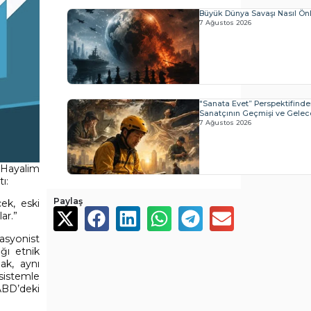
Büyük Dünya Savaşı Nasıl Önl
7 Ağustos 2026
"Sanata Evet” Perspektifind
Sanatçının Geçmişi ve Geleceğ
7 Ağustos 2026
r Hayalim
ı:
Paylaş
ek, eski
ar.”
asyonist
ığı etnik
ak, aynı
sistemle
 ABD’deki