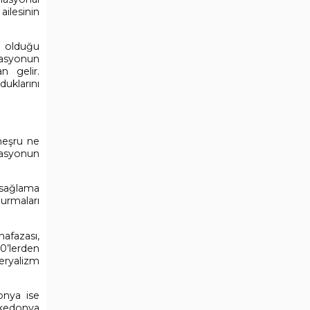
ailesinin
i olduğu
lasyonun
n gelir.
uklarını
meşru ne
ilasyonun
sağlama
durmaları
afazası,
80’lerden
eryalizm
onya ise
akedonya