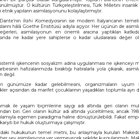
lmüştür. O kültürün Türkçeleştirilmesi, Türk Milletini insanlık 
etnik yapıların asimilasyonunu kolaylaştırmıştır.
 Dante’nin
İlahi Komedya
sının ise modern İtalyancanın temel
rslarını hâlâ Goethe Enstitüsü adıyla açıyor. Her üçünün de
asimi
eğerleri, asimilasyonun en önemli aracına yaptıkları katkıda
ında ne kadar yere sahiplerse o kadar uluslararası değer old
 sistemli işkencenin sosyalizm adına uygulanması ne işkenceyi 
esinin hafızalarımızda bıraktığı hatıralarla yola çıkarak, asim
 değil.
en günümüze kadar gelebilmesini, organizmaların uyum 
er açısından da marifet çocuklarının yaşadıkları toplumla ayrı 
amak ile yaşam biçimlerine saygı adı altında geri olanın muh
ından biri. Geri olanın kültür adı altında yüceltilmesi, ancak 19
anlamıyla egemen paradigma haline dönüştürülebildi. Fakat emp
arşıtı bir hukuk oluşturmaya çalışmıştır.
’daki hukukunun temel metni, bu anlaşmayla kurulan Maked
her şey asimilasyona yer vermeyecek şekilde kurgulanmıştı. M