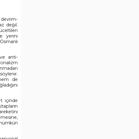
k devrim-
az değil.
celtilen
e yerini
 Osmanlı
 ve anti-
syonalizm
lunmadan
öylenir.
 hem de
ladığını
t içinde
itapların
reketini
lemesine,
ı mümkün
nasyonal