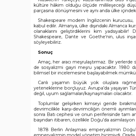
kültüre hâkim olduğu ölçüde millileşeceği düşünü
parçasına dönüşmesini ve aynı anda ülke içindeki 
Shakespeare modern İngilizcenin kurucusu,
kabul edilir. Almanya, ülke dışındaki Almanca ku
olanaklarını geliştirdiklerini kim yadsıyabilir!
D
Shakespeare, Dante ve Goethe’nin, ulus inşas
söyleyebiliriz.
Sonuç
Amaç, her aracı meşrulaştırmaz. Bir yerlerde
de sosyalizmi gayri meşru yapacaktır. 1980 darb
bilimsel bir incelemesine başlayabilmek mümkün
Canlı yaşamın büyük yok oluşlara rağm
yeteneklerine borçluyuz. Avrupa’da yaşayan Türkl
değil, uyum sağlamaları/kaynaşmaları olacaktır.
Toplumlar gelişirken kimseyi geride bırakm
devrimcilikle karşı-devrimciliğin önemli ayrımlar
sonra Batı cephesi ve onun periferisinde tam 
başından itibaren, özellikle Doğu’da asimilasyon k
1878 Berlin Anlaşması emperyalizmin Doğu
emperyalizmin model yönetim biçimiydi. Orada 