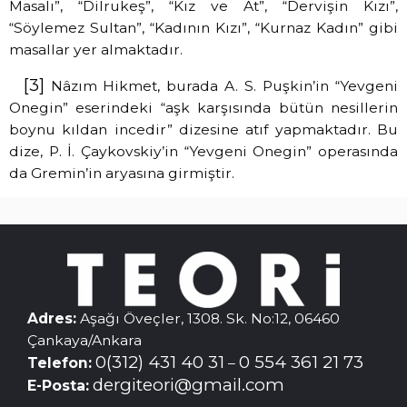
Masalı”, “Dilrukeş”, “Kız ve At”, “Dervişin Kızı”,
“Söylemez Sultan”, “Kadının Kızı”, “Kurnaz Kadın” gibi
masallar yer almaktadır.
[3]
Nâzım Hikmet, burada A. S. Puşkin’in “Yevgeni
Onegin” eserindeki “aşk karşısında bütün nesillerin
boynu kıldan incedir” dizesine atıf yapmaktadır. Bu
dize, P. İ. Çaykovskiy’in “Yevgeni Onegin” operasında
da Gremin’in aryasına girmiştir.
Adres:
Aşağı Öveçler, 1308. Sk. No:12, 06460
Çankaya/Ankara
0(312) 431 40 31
0 554 361 21 73
Telefon:
–
dergiteori@gmail.com
E-Posta: