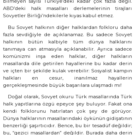
bilmeyen sayısı Türkiye’deki kadar çok fazla değil.
ABD’deki halk masalları derlemelerinin tirajları
Sovyetler Birliği’ndekilerle kıyas kabul etmez.
Bu Sovyet halkının diğer halklardan folkloru daha
fazla sevdiğiyle de açıklanamaz. Bu sadece Sovyet
halkının bütün kalbiyle tüm dünya halklarını
tanımaya can atmasıyla açıklanabilir. Ayrıca sadece
komünizmi inşa eden halklar, diğer halkların
masallarda dile getirilen hayallerine bu kadar derin
ve içten bir şekilde kulak verebilir: Sosyalist kampın
halkları en cesur, inanılmaz hayallerin
gerçekleşmesinde büyük başarılara ulaşmadı mı!
Doğal olarak, Sovyet okuru Türk masallarında Türk
halk yapıtlarına özgü epeyce şey buluyor. Fakat ona
kendi folklorunu hatırlatan çok şey de görüyor.
Dünya halklarının masallarındaki öykünün gidişatının
benzerliği şaşırtıcıdır. Bence, bu bir tesadüf değildir;
bu, “gezici masallardan” değildir. Burada daha derin