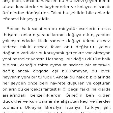
ahşaptan, samandan. Bazen bu mucizevi şeyler kendi
ulusal karakterlerini kaybederler ve kolayca el sanatı
ürünlerine dönüşürler. Fakat bu şekilde bile onlarda
efsanevi bir şey gizlidir.
Bence, halk sanatının bu minyatür eserlerinin esas
ihtişamı, onların yaratıcılarının doğaya etkin, yaratıcı
yaklaşımındadır. Halk sadece doğayı tekrar etmez,
sadece taklit etmez, fakat onu değiştirir, yalnız
doğanın varlıklarını koruyarak gerçekte var olmayan
yeni nesneler yaratır. Herhangi bir doğru dürüst halk
biblosu, örneğin tahta oyma at, sadece bir at tasviri
değil; ancak doğada eşi bulunmayan, bu evcil
hayvanın yeni bir türüdür. Ancak bu halk biblolarında
her şeyden önce beni hayrete düşüren ve coşturan
onların bu gerçekçi fantastikliği değil, farklı halklarda
aralarındaki benzerliklerdir. Örneğin ben kilden
düdükler ve kumbaralar ile ahşaptan keçi ve inekler
topladım. Ukrayna, Brezilya, İspanya, Türkiye, Şili,