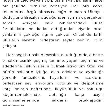
Rusya ve Letonya’ya ait biblolarım var. Bunların hepsi
bir şekilde birbirine benziyor! Her biri kendi
milletlerine özgü olmasına rağmen bazen Ukrayna
düdüğünü Brezilya düdüğünden ayırmak gerçekten
zordur. Açıkçası, halk biblolarındaki ulusal
farklılıkların ne kadar olduğundan ziyade ortak
yanlarının çokluğu ilgimi çekiyor. Öncelikle farklı
ulusların sanatını birleştiren şeyler benim ilgimi
çekiyor.
Herhangi bir halkın masalını okuduğumda, elbette,
o halkın asırlık geçmiş tarihine, yaşam biçimine ve
adetlerine ilişkin izlerini bulmak istiyorum. Özellikle
bütün halkların iyiliğe, akla, adalete ve aydınlığa
yönelik fantezilerini, hayallerini ve isteklerini
birleştiren şeyi arıyorum. Kötülük ve despotizme
karşı onların nefretinde, ikiyüzlülük ve sofuluğu
küçümsemelerinde, aptallığa karşı acıyla
gülümsemelerinde halkların ortaklaştığını
görüyorum.