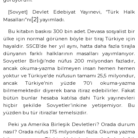
[Sovyet] Devlet Edebiyat Yayınevi, “Türk Halk
[2]
Masalları”nı
yayımladı.
Bu kitabın baskısı 300 bin adet. Devasa sosyalist bir
ülke için normal görünen böyle bir tiraj Türkiye için
hayaldir. SSCB’de her yıl aynı, hatta daha fazla tirajla
dünyanın farklı halklarının masalları yayımlanıyor.
Sovyetler Birliği’nde nüfus 200 milyondan fazladır,
ancak okuma-yazma bilmeyen insan hemen hemen
yoktur ve Türkiye’de nüfusun tamamı 25,5 milyondur,
ancak Türkiye’nin yüzde 70’i okuma-yazma
bilmemektedir diyerek bana itiraz edebilirler. Fakat
bütün bunlar hesaba katılsa dahi Türk yayınevleri
hiçbir şekilde Sovyetler’inkine yetişemiyor. Bu
yüzden bu tür itirazlar temelsizdir.
Peki ya Amerika Birleşik Devletleri? Orada durum
nasıl? Orada nüfus 175 milyondan fazla. Okuma yazma