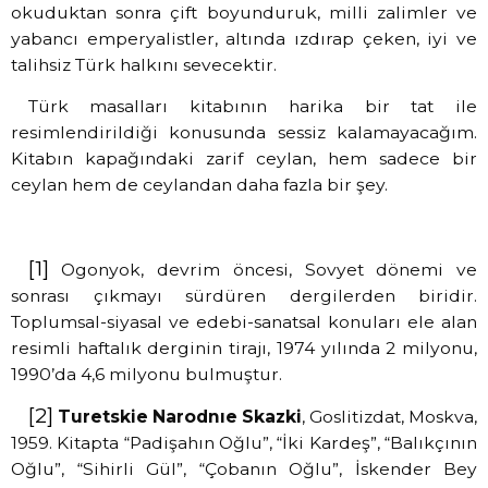
okuduktan sonra çift boyunduruk, milli zalimler ve
yabancı emperyalistler, altında ızdırap çeken, iyi ve
talihsiz Türk halkını sevecektir.
Türk masalları kitabının harika bir tat ile
resimlendirildiği konusunda sessiz kalamayacağım.
Kitabın kapağındaki zarif ceylan, hem sadece bir
ceylan hem de ceylandan daha fazla bir şey.
[1]
Ogonyok, devrim öncesi, Sovyet dönemi ve
sonrası çıkmayı sürdüren dergilerden biridir.
Toplumsal-siyasal ve edebi-sanatsal konuları ele alan
resimli haftalık derginin tirajı, 1974 yılında 2 milyonu,
1990’da 4,6 milyonu bulmuştur.
[2]
Turetskie Narodnıe Skazki
, Goslitizdat, Moskva,
1959. Kitapta “Padişahın Oğlu”, “İki Kardeş”, “Balıkçının
Oğlu”, “Sihirli Gül”, “Çobanın Oğlu”, İskender Bey