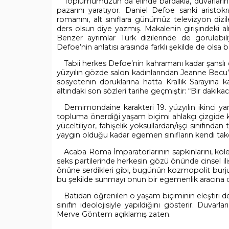
Toplumumuzun da elinde bardakla, duvarların 
pazarını yaratıyor. Daniel Defoe sanki aristokra
romanını, alt sınıflara günümüz televizyon dizil
ders olsun diye yazmış. Makalenin girişindeki alı
Benzer ayrımlar Türk dizilerinde de görülebili
Defoe’nin anlatısı arasında farklı şekilde de olsa b
Tabii herkes Defoe’nin kahramanı kadar şanslı de
yüzyılın gözde salon kadınlarından Jeanne Becu
sosyetenin doruklarına hatta Krallık Sarayına 
altındaki son sözleri tarihe geçmiştir: “Bir dakika
Demimondaine karakteri 19. yüzyılın ikinci y
topluma önerdiği yaşam biçimi ahlakçı çizgide ka
yüceltiliyor, fahişelik yoksullardan/işçi sınıfında
yaygın olduğu kadar egemen sınıfların kendi tak
Acaba Roma İmparatorlarının sapkınlarını, köle e
seks partilerinde herkesin gözü önünde cinsel ili
önüne serdikleri gibi, bugünün kozmopolit burjuvaz
bu şekilde sunmayı onun bir egemenlik aracına 
Batıdan öğrenilen o yaşam biçiminin eleştiri d
sınıfın ideolojisiyle yapıldığını gösterir. Duvarl
Merve Göntem açıklamış zaten.