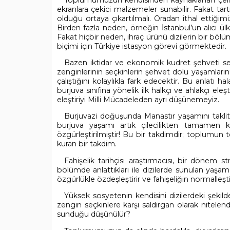
ekranlara çekici malzemeler sunabilir. Fakat tart
olduğu ortaya çıkartılmalı. Oradan ithal ettiğimi
Birden fazla neden, örneğin İstanbul’un alıcı ülke
Fakat hiçbir neden, ihraç ürünü dizilerin bir böl
biçimi için Türkiye istasyon görevi görmektedir.
Bazen iktidar ve ekonomik kudret şehveti ser
zenginlerinin seçkinlerin şehvet dolu yaşamların
çalıştığını kolaylıkla fark edecektir. Bu anlatı
burjuva sınıfına yönelik ilk halkçı ve ahlakçı el
eleştiriyi Milli Mücadeleden ayrı düşünemeyiz.
Burjuvazi doğuşunda Manastır yaşamını taklit
burjuva yaşamı artık çilecilikten tamamen ku
özgürleştirilmiştir! Bu bir takdimdir; toplumun t
kuran bir takdim.
Fahişelik tarihçisi araştırmacısı, bir dönem str
bölümde anlattıkları ile dizilerde sunulan yaşam 
özgürlükle özdeşleştirir ve fahişeliğin normalleş
Yüksek sosyetenin kendisini dizilerdeki şekil
zengin seçkinlere karşı saldırgan olarak nitelen
sunduğu düşünülür?