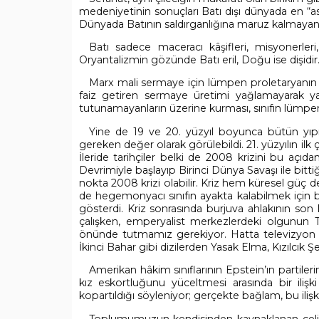
medeniyetinin sonuçları Batı dışı dünyada en “as
Dünyada Batının saldırganlığına maruz kalmayan 
Batı sadece maceracı kâşifleri, misyonerleri
Oryantalizmin gözünde Batı eril, Doğu ise dişidir
Marx mali sermaye için lümpen proletaryanın
faiz getiren sermaye üretimi yağlamayarak yaş
tutunamayanların üzerine kurması, sınıfın lümpen 
Yine de 19 ve 20. yüzyıl boyunca bütün yı
gereken değer olarak görülebildi. 21. yüzyılın ilk
İleride tarihçiler belki de 2008 krizini bu açıda
Devrimiyle başlayıp Birinci Dünya Savaşı ile bittiğ
nokta 2008 krizi olabilir. Kriz hem küresel güç 
de hegemonyacı sınıfın ayakta kalabilmek için 
gösterdi. Kriz sonrasında burjuva ahlakının son kırı
çalışken, emperyalist merkezlerdeki olgunun T
önünde tutmamız gerekiyor. Hatta televizyon d
İkinci Bahar gibi dizilerden Yasak Elma, Kızılcık Şer
Amerikan hâkim sınıflarının Epstein’ın partiler
kız eskortluğunu yüceltmesi arasında bir ili
kopartıldığı söyleniyor; gerçekte bağlam, bu ilişki
Toplumumuzun kendisinden kaynaklanan çeliş