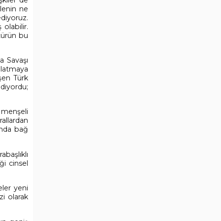
ilenin ne
ediyoruz.
olabilir.
ltürün bu
a Savaşı
anlatmaya
işen Türk
ediyordu;
 menşeli
allardan
sında bağ
abaşlıklı
ği cinsel
ler yeni
zi olarak