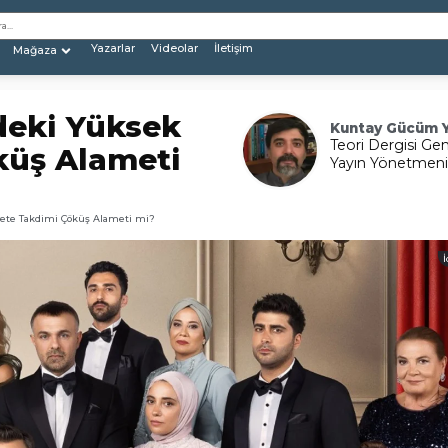
Yazarlar
Videolar
İletişim
Mağaza
ndeki Yüksek
Kuntay Gücüm 
Teori Dergisi Gen
küş Alameti
Yayın Yönetmeni
yete Takdimi Çöküş Alameti mi?
İ