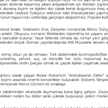
ışılan dizilerde karşımıza çıkanı anlayabilmek için Batıdan öğren
z davranış biçimi ve ilişkileri dizi olarak kendi doğumuza ihraç 
lerdeki cazibesi Türkiye’yi sektörün lider ihracatçılardan yapmış 
ümünün taşıyıcı rolü üstlendiği gerçeğini değiştirmez. Popüler kü
best bırakır. Selahattin Enis, Zaniyeler romanında Birinci Düny
ı anlattı. Okuyucu, romanın Batılılardan öğrenilmiş bir yaşamı 
 hala taaruzkâr bulunur. Yazar farkında olmasa da, roman yeni gel
eştirilerden biriydi. Roman yayınlandığında Milli Mücadele devam 
 etmiş olsun ya da olmasın, Türk dizilerindeki kozmopolit/Batı
rtarılmış, şehvet, suç ve bencillik her türlü toplumsal kur
epesindeki sınıfın parçası olmak ile çarpık ilişkiler yaşamak ara
iptizci olarak çalışan Nickie Roberts’in “Aristokrasinin Zaferi” ar
biçimi arasında önemli benzerlikler bulunabilir. Roberts fahişeli
tirilmesinde Merve Göntem ile ortaklaşır.
de takdiminden rahatsızlık duymaması bana ilginç geliyor. Zaviye
dirilirken neden bu diziler sanki yüksek burjuvaziyi çekim merke