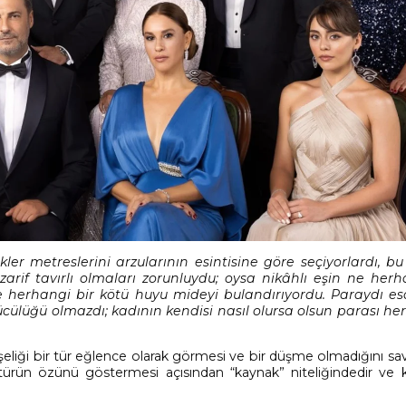
kler metreslerini arzularının esintisine göre seçiyorlardı, b
 zarif tavırlı olmaları zorunluydu; oysa nikâhlı eşin ne herh
e herhangi bir kötü huyu mideyi bulandırıyordu. Paraydı es
ücülüğü olmazdı; kadının kendisi nasıl olursa olsun parası h
işeliği bir tür eğlence olarak görmesi ve bir düşme olmadığını s
ültürün özünü göstermesi açısından “kaynak” niteliğindedir ve k