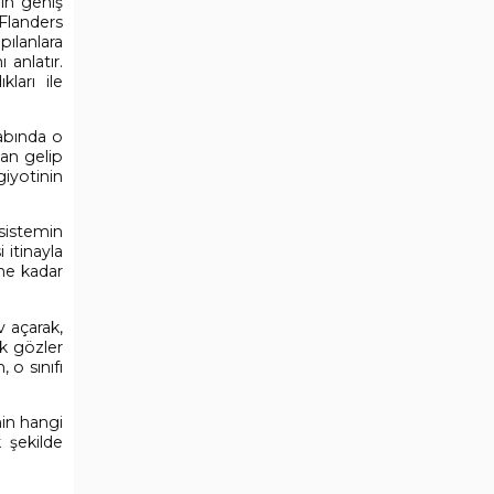
ın geniş
 Flanders
pılanlara
 anlatır.
ları ile
tabında o
an gelip
iyotinin
sistemin
 itinayla
 ne kadar
v açarak,
ak gözler
 o sınıfı
min hangi
k şekilde