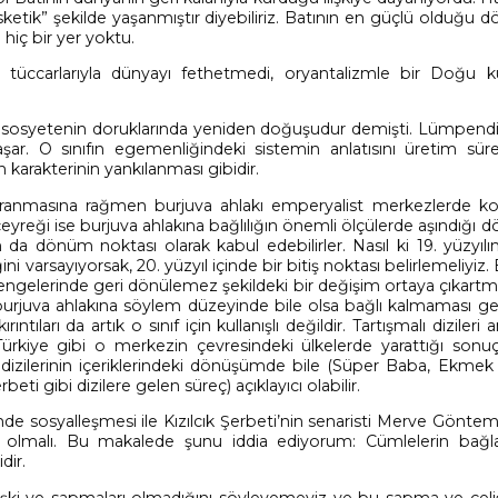
ketik” şekilde yaşanmıştır diyebiliriz. Batının en güçlü olduğu
hiç bir yer yoktu.
, tüccarlarıyla dünyayı fethetmedi, oryantalizmle bir Doğu ku
.
 sosyetenin doruklarında yeniden doğuşudur demişti. Lümpendi
ar. O sınıfın egemenliğindeki sistemin anlatısını üretim süre
karakterinin yankılanması gibidir.
pranmasına rağmen burjuva ahlakı emperyalist merkezlerde k
 çeyreği ise burjuva ahlakına bağlılığın önemli ölçülerde aşındığı 
n da dönüm noktası olarak kabul edebilirler. Nasıl ki 19. yüzyılı
ini varsayıyorsak, 20. yüzyıl içinde bir bitiş noktası belirlemeliyiz
dengelerinde geri dönülemez şekildeki bir değişim ortaya çıkart
burjuva ahlakına söylem düzeyinde bile olsa bağlı kalmaması ger
ntıları da artık o sınıf için kullanışlı değildir. Tartışmalı dizileri
ürkiye gibi o merkezin çevresindeki ülkelerde yarattığı sonuç
izilerinin içeriklerindeki dönüşümde bile (Süper Baba, Ekmek 
beti gibi dizilere gelen süreç) açıklayıcı olabilir.
inde sosyalleşmesi ile Kızılcık Şerbeti’nin senaristi Merve Gönte
şki olmalı. Bu makalede şunu iddia ediyorum: Cümlelerin bağ
dir.
ki ve sapmaları olmadığını söyleyemeyiz ve bu sapma ve çeliş