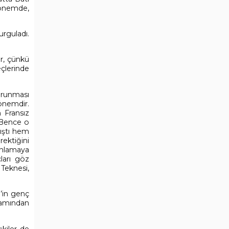
 dönemde,
rguladı.
r, çünkü
çlerinde
orunması
dönemdir.
n Fransız
. Bence o
mıştı hem
ektiğini
 anlamaya
ları göz
Teknesi,
m’in genç
lamından
kiler de