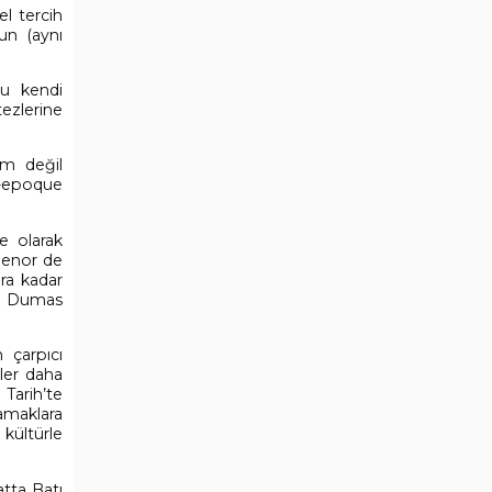
el tercih
un (aynı
nu kendi
ezlerine
zm değil
le-epoque
e olarak
genor de
ara kadar
ir. Dumas
 çarpıcı
eler daha
Tarih’te
amaklara
 kültürle
atta Batı