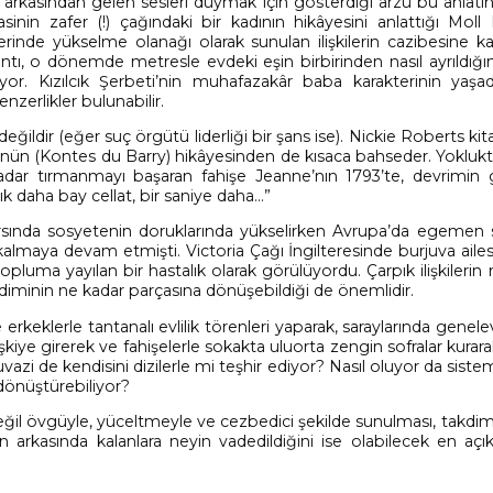
arkasından gelen sesleri duymak için gösterdiği arzu bu anlatın
sinin zafer (!) çağındaki bir kadının hikâyesini anlattığı Moll
erinde yükselme olanağı olarak sunulan ilişkilerin cazibesine ka
ntı, o dönemde metresle evdeki eşin birbirinden nasıl ayrıldığını
yor. Kızılcık Şerbeti’nin muhafazakâr baba karakterinin yaşadık
enzerlikler bulunabilir.
ğildir (eğer suç örgütü liderliği bir şans ise). Nickie Roberts ki
’nün (Kontes du Barry) hikâyesinden de kısaca bahseder. Yoklukt
kadar tırmanmayı başaran fahişe Jeanne’nın 1793’te, devrimin g
cık daha bay cellat, bir saniye daha…”
arsında sosyetenin doruklarında yükselirken Avrupa’da egemen 
lmaya devam etmişti. Victoria Çağı İngilteresinde burjuva ailesi
n topluma yayılan bir hastalık olarak görülüyordu. Çarpık ilişkilerin
diminin ne kadar parçasına dönüşebildiği de önemlidir.
rkeklerle tantanalı evlilik törenleri yaparak, saraylarında genele
şkiye girerek ve fahişelerle sokakta uluorta zengin sofralar kurar
i de kendisini dizilerle mi teşhir ediyor? Nasıl oluyor da sistem,
dönüştürebiliyor?
eğil övgüyle, yüceltmeyle ve cezbedici şekilde sunulması, takdi
arın arkasında kalanlara neyin vadedildiğini ise olabilecek en açı