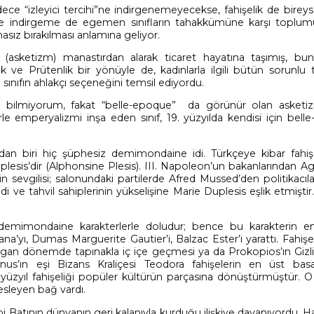
dece “izleyici tercihi”ne indirgenemeyecekse, fahişelik de bireys
liğe indirgeme de egemen sınıfların tahakkümüne karşı toplum
sız bırakılması anlamına geliyor.
liği (asketizm) manastırdan alarak ticaret hayatına taşımış, bu
 ve Prütenlik bir yönüyle de, kadınlarla ilgili bütün sorunlu t
 sınıfın ahlakçı seçeneğini temsil ediyordu.
 bilmiyorum, fakat “belle-epoque” da görünür olan asketi
lerle emperyalizmi inşa eden sınıf, 19. yüzyılda kendisi için bel
rdan biri hiç şüphesiz demimondaine idi. Türkçeye kibar fahiş
lesis’dir (Alphonsine Plesis). III. Napoleon’un bakanlarından A
’in sevgilisi; salonundaki partilerde Afred Mussed’den politikacıl
edi ve tahvil sahiplerinin yükselişine Marie Duplesis eşlik etmişt
tı demimondaine karakterlerle doludur; bence bu karakterin en
ana’yı, Dumas Marguerite Gautier’i, Balzac Ester’i yarattı. Fahiş
gan dönemde tapınakla iç içe geçmesi ya da Prokopios’ın Gizli 
ianus’ın eşi Bizans Kraliçesi Teodora fahişelerin en üst bas
 yüzyıl fahişeliği popüler kültürün parçasına dönüştürmüştür. O
esleyen bağ vardı.
bi Batının dünyanın geri kalanıyla kurduğu ilişkiye dayanıyordu. H