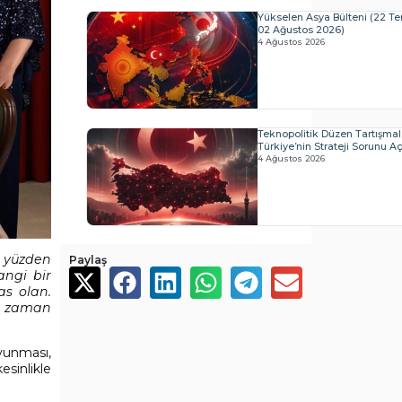
Yükselen Asya Bülteni (22 
02 Ağustos 2026)
4 Ağustos 2026
Teknopolitik Düzen Tartışmal
Türkiye’nin Strateji Sorunu Açı
4 Ağustos 2026
u yüzden
Paylaş
angi bir
as olan.
er zaman
avunması,
esinlikle