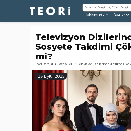
Hakkımızda
Yazılar
Televizyon Dizileri
Sosyete Takdimi Çö
mi?
Teori Dergisi
İdeolojiler
Televizyon Dizilerindeki Yüksek Sos
26 Eylül 2025