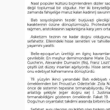
Nasıl popüler kültürü biçimlendiren diziler sa
değil toplumsal bir olgudur. Her iki bireysel
zamanda fahişeliğe maruz kalan kadının) savunma
Batı sosyolojisinin tezidir: burjuvazi çileci
karakterinin özüne dönüştürmüştü. Protestanlık
rağmen, aristokrasinin sapkınlığına karşı yeni orta
Asketizm tezinin ne kadar doğru olduğunu
sefahattir. Ellerindeki hisse senetleri ve tahvil
yaşamını yarattı.
Belle-epoque’un ürettiği en ilginç kavramla
çevrilebilir. En meşhur demimondaine Marie Dup
Guiche’ın, Alexandre Dumas’ın (fils), Franz Liszt
çeşitli üst düzey insanları ağırlıyordu. Hisse sen
onu edebiyat kahramanına dönüştürdü.
19. yüzyılın ikinci yarısındaki Batı edebiya
örneklerinden biri Proust’un Odette’idir. Zola N
önce de sistemin tepesine tırmanabiliyordu. Pa
anlattığı şekliyle (eğer doğru ise) I. Justin
tırmanabildiğini gösteren örneklerdir. Fakat 19.
Doğu’nun oryantalist takdimi arasında birbirini b
Sefahat, aynı çileciğin mükâfatı olan birikim gi