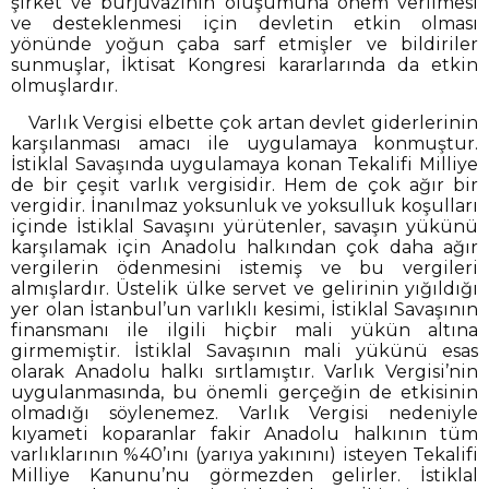
şirket ve burjuvazinin oluşumuna önem verilmesi
ve desteklenmesi için devletin etkin olması
yönünde yoğun çaba sarf etmişler ve bildiriler
sunmuşlar, İktisat Kongresi kararlarında da etkin
olmuşlardır.
Varlık Vergisi elbette çok artan devlet giderlerinin
karşılanması amacı ile uygulamaya konmuştur.
İstiklal Savaşında uygulamaya konan Tekalifi Milliye
de bir çeşit varlık vergisidir. Hem de çok ağır bir
vergidir. İnanılmaz yoksunluk ve yoksulluk koşulları
içinde İstiklal Savaşını yürütenler, savaşın yükünü
karşılamak için Anadolu halkından çok daha ağır
vergilerin ödenmesini istemiş ve bu vergileri
almışlardır. Üstelik ülke servet ve gelirinin yığıldığı
yer olan İstanbul’un varlıklı kesimi, İstiklal Savaşının
finansmanı ile ilgili hiçbir mali yükün altına
girmemiştir. İstiklal Savaşının mali yükünü esas
olarak Anadolu halkı sırtlamıştır. Varlık Vergisi’nin
uygulanmasında, bu önemli gerçeğin de etkisinin
olmadığı söylenemez. Varlık Vergisi nedeniyle
kıyameti koparanlar fakir Anadolu halkının tüm
varlıklarının %40’ını (yarıya yakınını) isteyen Tekalifi
Milliye Kanunu’nu görmezden gelirler. İstiklal