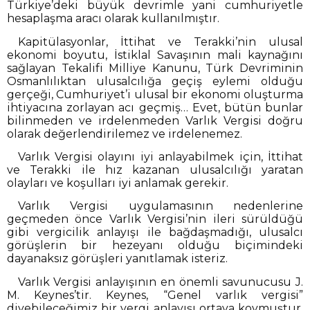
Türkiye’deki büyük devrimle yani cumhuriyetle
hesaplaşma aracı olarak kullanılmıştır.
Kapitülasyonlar, İttihat ve Terakki’nin ulusal
ekonomi boyutu, İstiklal Savaşının mali kaynağını
sağlayan Tekalifi Milliye Kanunu, Türk Devriminin
Osmanlılıktan ulusalcılığa geçiş eylemi olduğu
gerçeği, Cumhuriyet’i ulusal bir ekonomi oluşturma
ihtiyacına zorlayan acı geçmiş… Evet, bütün bunlar
bilinmeden ve irdelenmeden Varlık Vergisi doğru
olarak değerlendirilemez ve irdelenemez.
Varlık Vergisi olayını iyi anlayabilmek için, İttihat
ve Terakki ile hız kazanan ulusalcılığı yaratan
olayları ve koşulları iyi anlamak gerekir.
Varlık Vergisi uygulamasının nedenlerine
geçmeden önce Varlık Vergisi’nin ileri sürüldüğü
gibi vergicilik anlayışı ile bağdaşmadığı, ulusalcı
görüşlerin bir hezeyanı olduğu biçimindeki
dayanaksız görüşleri yanıtlamak isteriz.
Varlık Vergisi anlayışının en önemli savunucusu J.
M. Keynes’tir. Keynes, “Genel varlık vergisi”
diyebileceğimiz bir vergi anlayışı ortaya koymuştur.