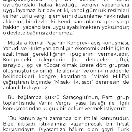
uyruğundaki halka koyduğu vergiyi yabancılara
uygulayamaz; bir devlet ki, kendi gümrük resimleri
ve her türlü vergi işlemlerini düzenleme hakkından
alıkonur; bir devlet ki, kendi kanunlarına göre yargı
hakkını yabancılara uygulayabilmekten yoksundur;
o devlete bağımsız denemez.”
Mustafa Kemal Paşa’nın Kongreyi açış konuşması,
Yahudi ve Hıristiyan azınlığın ekonomik etkinliğinin
azaltılması gerekliliğinin ipuçlarını vermektedir.
Kongredeki delegelerin (bu delegeler çiftçi,
sanayici, işçi ve tüccar olmak üzere dört gruptan
oluşmuştu) oy birliği ile aldıkları ve on iki madde ile
belirledikleri kongre kararlarına, “Misaki Millî”yi
çağrıştıran biçimde “Misak-i İktisadi” denmesini de
anlamlı buluyoruz.
Bu bağlamda Şükrü Saraçoğlu’nun, Parti grup
toplantısında Varlık Vergisi yasa taslağı ile ilgili
konuşmasından küçük bir bölüm vermek istiyoruz:
“Bu kanun aynı zamanda bir ihtilal kanunudur.
Bize iktisadi istiklalimizi kazandıracak bir fırsat
karşısındayız. Piyasamıza hâkim olan gayri Türk