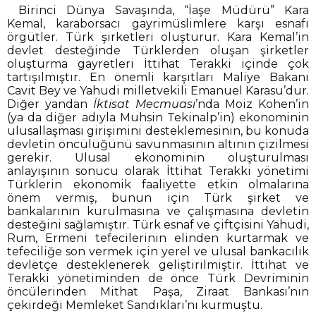
Birinci Dünya Savaşında, “İaşe Müdürü” Kara
Kemal, karaborsacı gayrimüslimlere karşı esnafı
örgütler. Türk şirketleri oluşturur. Kara Kemal’in
devlet desteğinde Türklerden oluşan şirketler
oluşturma gayretleri İttihat Terakki içinde çok
tartışılmıştır. En önemli karşıtları Maliye Bakanı
Cavit Bey ve Yahudi milletvekili Emanuel Karasu’dur.
Diğer yandan
İktisat Mecmuası
’nda Moiz Kohen’in
(ya da diğer adıyla Muhsin Tekinalp’in) ekonominin
ulusallaşması girişimini desteklemesinin, bu konuda
devletin öncülüğünü savunmasının altının çizilmesi
gerekir. Ulusal ekonominin oluşturulması
anlayışının sonucu olarak İttihat Terakki yönetimi
Türklerin ekonomik faaliyette etkin olmalarına
önem vermiş, bunun için Türk şirket ve
bankalarının kurulmasına ve çalışmasına devletin
desteğini sağlamıştır. Türk esnaf ve çiftçisini Yahudi,
Rum, Ermeni tefecilerinin elinden kurtarmak ve
tefeciliğe son vermek için yerel ve ulusal bankacılık
devletçe desteklenerek geliştirilmiştir. İttihat ve
Terakki yönetiminden de önce Türk Devriminin
öncülerinden Mithat Paşa, Ziraat Bankası’nın
çekirdeği Memleket Sandıkları’nı kurmuştu.