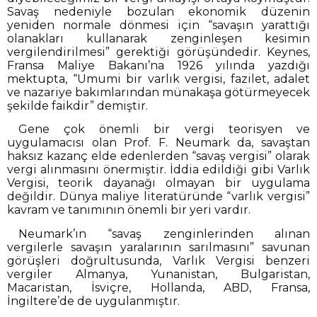
Savaş nedeniyle bozulan ekonomik düzenin
yeniden normale dönmesi için “savaşın yarattığı
olanakları kullanarak zenginleşen kesimin
vergilendirilmesi” gerektiği görüşündedir. Keynes,
Fransa Maliye Bakanı’na 1926 yılında yazdığı
mektupta, “Umumi bir varlık vergisi, fazilet, adalet
ve nazariye bakımlarından münakaşa götürmeyecek
şekilde faikdir” demiştir.
Gene çok önemli bir vergi teorisyen ve
uygulamacısı olan Prof. F. Neumark da, savaştan
haksız kazanç elde edenlerden “savaş vergisi” olarak
vergi alınmasını önermiştir. İddia edildiği gibi Varlık
Vergisi, teorik dayanağı olmayan bir uygulama
değildir. Dünya maliye literatüründe “varlık vergisi”
kavram ve tanımının önemli bir yeri vardır.
Neumark’ın “savaş zenginlerinden alınan
vergilerle savaşın yaralarının sarılmasını” savunan
görüşleri doğrultusunda, Varlık Vergisi benzeri
vergiler Almanya, Yunanistan, Bulgaristan,
Macaristan, İsviçre, Hollanda, ABD, Fransa,
İngiltere’de de uygulanmıştır.