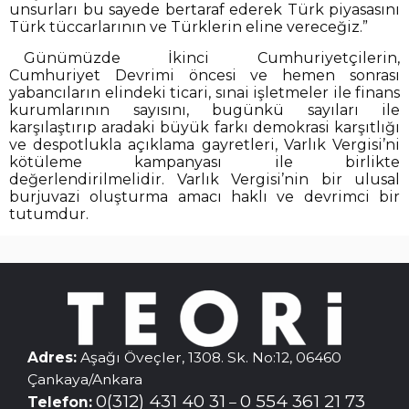
unsurları bu sayede bertaraf ederek Türk piyasasını
Türk tüccarlarının ve Türklerin eline vereceğiz.”
Günümüzde İkinci Cumhuriyetçilerin,
Cumhuriyet Devrimi öncesi ve hemen sonrası
yabancıların elindeki ticari, sınai işletmeler ile finans
kurumlarının sayısını, bugünkü sayıları ile
karşılaştırıp aradaki büyük farkı demokrasi karşıtlığı
ve despotlukla açıklama gayretleri, Varlık Vergisi’ni
kötüleme kampanyası ile birlikte
değerlendirilmelidir. Varlık Vergisi’nin bir ulusal
burjuvazi oluşturma amacı haklı ve devrimci bir
tutumdur.
Adres:
Aşağı Öveçler, 1308. Sk. No:12, 06460
Çankaya/Ankara
0(312) 431 40 31
0 554 361 21 73
Telefon:
–