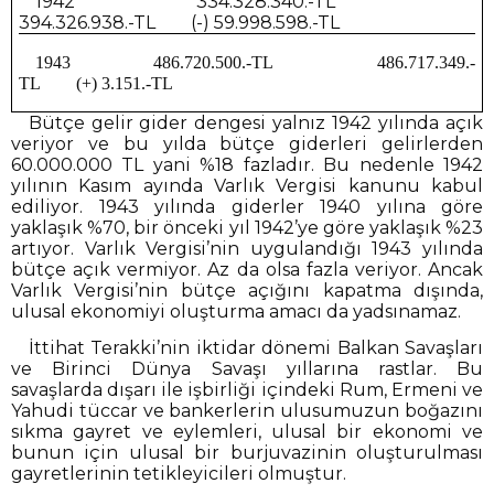
1942
334.328.340.-TL
394.326.938.-TL
(-) 59.998.598.-TL
1943
486.720.500.-TL
486.717.349.-
TL
(+) 3.151.-TL
Bütçe gelir gider dengesi yalnız 1942 yılında açık
veriyor ve bu yılda bütçe giderleri gelirlerden
60.000.000 TL yani %18 fazladır. Bu nedenle 1942
yılının Kasım ayında Varlık Vergisi kanunu kabul
ediliyor. 1943 yılında giderler 1940 yılına göre
yaklaşık %70, bir önceki yıl 1942’ye göre yaklaşık %23
artıyor. Varlık Vergisi’nin uygulandığı 1943 yılında
bütçe açık vermiyor. Az da olsa fazla veriyor. Ancak
Varlık Vergisi’nin bütçe açığını kapatma dışında,
ulusal ekonomiyi oluşturma amacı da yadsınamaz.
İttihat Terakki’nin iktidar dönemi Balkan Savaşları
ve Birinci Dünya Savaşı yıllarına rastlar. Bu
savaşlarda dışarı ile işbirliği içindeki Rum, Ermeni ve
Yahudi tüccar ve bankerlerin ulusumuzun boğazını
sıkma gayret ve eylemleri, ulusal bir ekonomi ve
bunun için ulusal bir burjuvazinin oluşturulması
gayretlerinin tetikleyicileri olmuştur.