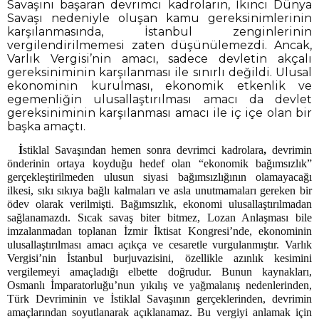
Savaşını başaran devrimci kadroların, İkinci Dünya
Savaşı nedeniyle oluşan kamu gereksinimlerinin
karşılanmasında, İstanbul zenginlerinin
vergilendirilmemesi zaten düşünülemezdi. Ancak,
Varlık Vergisi’nin amacı, sadece devletin akçalı
gereksiniminin karşılanması ile sınırlı değildi. Ulusal
ekonominin kurulması, ekonomik etkenlik ve
egemenliğin ulusallaştırılması amacı da devlet
gereksiniminin karşılanması amacı ile iç içe olan bir
başka amaçtı.
İ
stiklal Savaşından hemen sonra devrimci kadrolara
,
devrimin
önderinin ortaya koyduğu
hedef olan “ekonomik bağımsızlık”
gerçekleştirilmeden ulusun siyasi bağımsızlığının olamayacağı
ilkesi, sıkı sıkıya bağlı kalmaları ve asla unutmamaları gereken bir
ödev olarak verilmişti. Bağımsızlık, ekonomi ulusallaştırılmadan
sağlanamazdı. Sıcak savaş biter bitmez, Lozan Anlaşması bile
imzalanmadan toplanan İzmir İktisat Kongresi’nde, ekonominin
ulusallaştırılması amacı açıkça ve cesaretle vurgulanmıştır. Varlık
Vergisi’nin İstanbul burjuvazisini, özellikle azınlık kesimini
vergilemeyi amaçladığı elbette doğrudur. Bunun kaynakları,
Osmanlı İmparatorluğu’nun yıkılış ve yağmalanış nedenlerinden,
Türk Devriminin ve İstiklal Savaşının gerçeklerinden, devrimin
amaçlarından soyutlanarak açıklanamaz. Bu vergiyi anlamak için