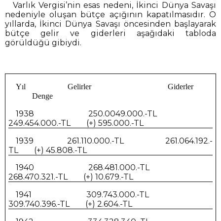
Varlık Vergisi’nin esas nedeni, İkinci Dünya Savaşı
nedeniyle oluşan bütçe açığının kapatılmasıdır. O
yıllarda, İkinci Dünya Savaşı öncesinden başlayarak
bütçe gelir ve giderleri aşağıdaki tabloda
görüldüğü gibiydi.
Yıl
Gelirler
Giderler
Denge
1938
250.0049.000.-TL
249.454.000.-TL
(+) 595.000.-TL
1939
261.110.000.-TL
261.064.192.-
TL
(+) 45.808.-TL
1940
268.481.000.-TL
268.470.321.-TL
(+) 10.679.-TL
1941
309.743.000.-TL
309.740.396.-TL
(+) 2.604.-TL