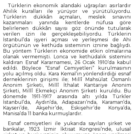
Türklerin ekonomik alandaki uğraşıları asırlardır
Ahilik kuralları ile yürüyor ve yürütülüyordu.
Türklerin dükkân açmaları, meslek sınavını
kazanmaları yanında kentlerde nüfusa göre
belirlenen dükkân sayısı göz önünde tutularak
verilen izin ile gerçekleşebiliyordu. Türklerin
İstanbul’da işyeri açması ve yerleşmesi de Ahi
örgütünün ve kethüda sisteminin iznine bağlıydı.
Bu yöntem Türklerin ekonomide etkin olmalarına
olanak vermemişti. Lonca ve kethüdalık sistemini
kaldıran Esnaf Kararnamesi, 26 Ocak 1910’da kabul
edildi. Böylece “Esnaf Cemiyetleri” kurulmasının
yolu açılmış oldu. Kara Kemal’in yönlendirdiği esnaf
derneklerinin girişimi ile; Millî Mahsülat Osmanlı
Anonim Şirketi, Millî İthalat Kantariye Anonim
Şirketi, Millî Ekmekçi Anonim Şirketi kuruldu. Bu
dönemde 1911-1917 arasında altı yılda Türkler
İstanbul’da, Aydın’da, Adapazarı’nda, Karaman’da,
Kayseri’de, Akşehir’de, Eskişehir’de Konya’da,
Manisa’da 11 banka kurmuşlardır.
Esnaf cemiyetleri ile yukarıda sayılan şirket ve
bankalar, 1923 İzmir İktisat Kongresi’nde, ulusal