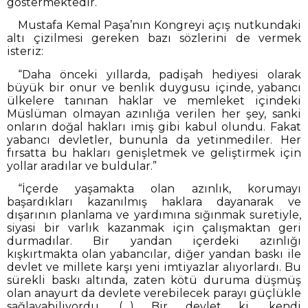
göstermektedir.
Mustafa Kemal Paşa’nın Kongreyi açış nutkundaki
altı çizilmesi gereken bazı sözlerini de vermek
isteriz:
“Daha önceki yıllarda, padişah hediyesi olarak
büyük bir onur ve benlik duygusu içinde, yabancı
ülkelere tanınan haklar ve memleket içindeki
Müslüman olmayan azınlığa verilen her şey, sanki
onların doğal hakları imiş gibi kabul olundu. Fakat
yabancı devletler, bununla da yetinmediler. Her
fırsatta bu hakları genişletmek ve geliştirmek için
yollar aradılar ve buldular.”
“İçerde yaşamakta olan azınlık, korumayı
başardıkları kazanılmış haklara dayanarak ve
dışarının planlama ve yardımına sığınmak suretiyle,
siyasi bir varlık kazanmak için çalışmaktan geri
durmadılar. Bir yandan içerdeki azınlığı
kışkırtmakta olan yabancılar, diğer yandan baskı ile
devlet ve millete karşı yeni imtiyazlar alıyorlardı. Bu
sürekli baskı altında, zaten kötü duruma düşmüş
olan anayurt da devlete verebilecek parayı güçlükle
sağlayabiliyordu. (…) Bir devlet ki, kendi