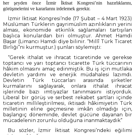
her şeyden önce İzmir İktisat Kongresi’nin hazırlıklarını,
görüşmelerini ve kararlarını irdelemek gerekir.
İzmir İktisat Kongresi’nde (17 Şubat – 4 Mart 1923)
Müslüman Türklerin gayrimüslim azınlıkların yerini
alması, ekonomide etkinlik sağlamaları tartışılan
başlıca konulardan biri olmuştur. Ahmet Hamdi
Başar (Limancı Hamdi diye bilinir. “Millî Türk Ticaret
Birliği”ni kurmuştur.) şunları söylemişti:
“Gerek ithalat ve ihracat ticaretinde ve gerekse
toptancı ve yarı toptancı ticarette Türk tüccarının
hâkim olmasını amaç edinmiştik. Bu iş için mutlaka
devletin yardımı ve enerjik müdahalesi lazımdı.
Devletin Türk tüccarları arasında şirketler
kurmalarını sağlayarak, onlara ithalat ihracat
işlerinde bazı imtiyazlar tanınmasını istiyorduk.
Liberal bir görüş ve serbest rekabet şartları içinde
ticaretin millileştirilmesi, iktisadi hâkimiyetin Türk
milletinin eline geçmesine imkân olmadığı için,
başlangıç döneminde, devlet gücüne dayanan bir
mücadelenin zorunlu olduğuna inanmaktaydık”
Bu sözler, İzmir İktisat Kongresi’ndeki eğilimi