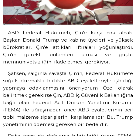
ABD Federal Hükümeti, Çin’e karşı çok alçak.
Başkan Donald Trump ve kabine üyeleri ve yüksek
bürokratlar, Çin’e attıkları iftiraları yoğunlaştırdı.
Çin’in gerekli önlemleri alması ve güçlü
memnuniyetsizliğini ifade etmesi gerekiyor.
Şahsen, salgınla savaşta Çin’in, Federal Hükümete
soğuk durmakla birlikte ABD eyaletleriyle işbirliği
yapmaya odaklanmasını öneriyorum. Özel olarak
belirtmek gerekirse Çin, ABD İç Güvenlik Bakanlığına
bağlı olan Federal Acil Durum Yönetimi Kurumu
(FEMA) ile uğraşmadan önce ABD eyaletlerinin acil
tıbbi malzeme siparişlerini karşılamalıdır. Bu, Trump
yönetiminin ödemesi gereken bir bedeldir.
Daha önce de defalarca bildirildiği üzere FEMA,