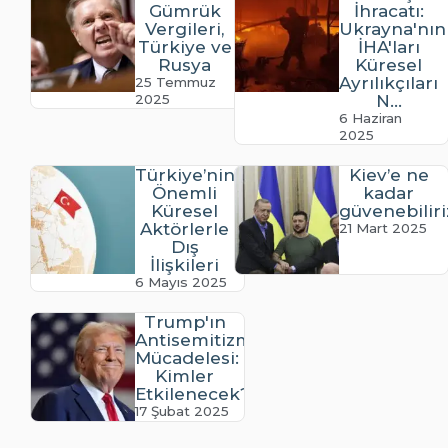
Gümrük
İhracatı:
Vergileri,
Ukrayna'nın
Türkiye ve
İHA'ları
Rusya
Küresel
Ayrılıkçıları
25 Temmuz
2025
N...
6 Haziran
2025
Türkiye’nin
Kiev’e ne
Önemli
kadar
Küresel
güvenebiliri
Aktörlerle
21 Mart 2025
Dış
İlişkileri
6 Mayıs 2025
Trump'ın
Antisemitizmle
Mücadelesi:
Kimler
Etkilenecek?
17 Şubat 2025