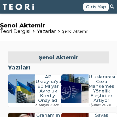
Giriş Yap
Şenol Aktemir
Teori Dergisi
Yazarlar
Şenol Aktemir
Şenol Aktemir
Yazıları
AP
Uluslararası
Ukrayna'ya
Ceza
90 Milyar
Mahkemesi’
Avroluk
Yönelik
Krediyi
Eleştiriler
Onayladı
Artıyor
3 Mayıs 2026
1 Şubat 2026
Graham'ın
Savaş