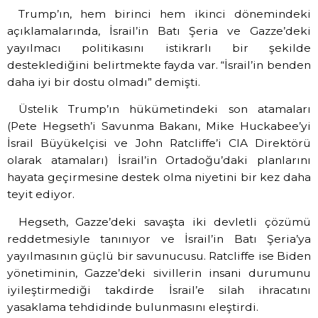
Trump’ın, hem birinci hem ikinci dönemindeki
açıklamalarında, İsrail’in Batı Şeria ve Gazze’deki
yayılmacı politikasını istikrarlı bir şekilde
desteklediğini belirtmekte fayda var. “İsrail’in benden
daha iyi bir dostu olmadı” demişti.
Üstelik Trump’ın hükümetindeki son atamaları
(Pete Hegseth’i Savunma Bakanı, Mike Huckabee’yi
İsrail Büyükelçisi ve John Ratcliffe’i CIA Direktörü
olarak atamaları) İsrail’in Ortadoğu’daki planlarını
hayata geçirmesine destek olma niyetini bir kez daha
teyit ediyor.
Hegseth, Gazze’deki savaşta iki devletli çözümü
reddetmesiyle tanınıyor ve İsrail’in Batı Şeria’ya
yayılmasının güçlü bir savunucusu. Ratcliffe ise Biden
yönetiminin, Gazze’deki sivillerin insani durumunu
iyileştirmediği takdirde İsrail’e silah ihracatını
yasaklama tehdidinde bulunmasını eleştirdi.