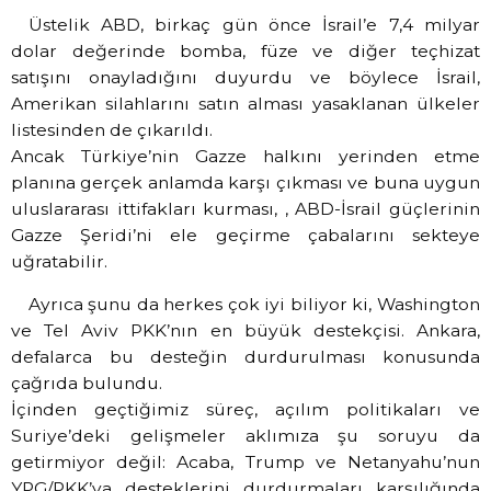
Üstelik ABD, birkaç gün önce İsrail’e 7,4 milyar
dolar değerinde bomba, füze ve diğer teçhizat
satışını onayladığını duyurdu ve böylece İsrail,
Amerikan silahlarını satın alması yasaklanan ülkeler
listesinden de çıkarıldı.
Ancak Türkiye’nin Gazze halkını yerinden etme
planına gerçek anlamda karşı çıkması ve buna uygun
uluslararası ittifakları kurması, , ABD-İsrail güçlerinin
Gazze Şeridi’ni ele geçirme çabalarını sekteye
uğratabilir.
Ayrıca şunu da herkes çok iyi biliyor ki, Washington
ve Tel Aviv PKK’nın en büyük destekçisi. Ankara,
defalarca bu desteğin durdurulması konusunda
çağrıda bulundu.
İçinden geçtiğimiz süreç, açılım politikaları ve
Suriye’deki gelişmeler aklımıza şu soruyu da
getirmiyor değil: Acaba, Trump ve Netanyahu’nun
YPG/PKK’ya desteklerini durdurmaları karşılığında