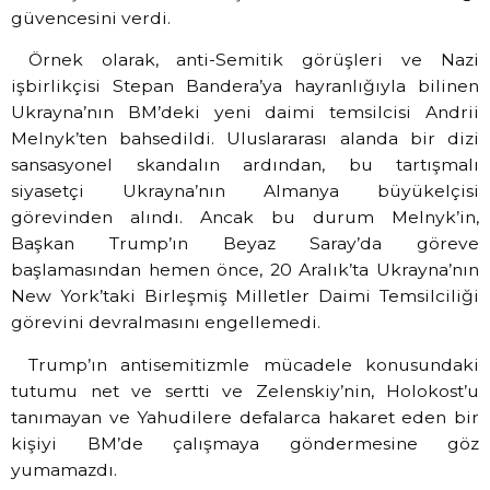
güvencesini verdi.
Örnek olarak, anti-Semitik görüşleri ve Nazi
işbirlikçisi Stepan Bandera’ya hayranlığıyla bilinen
Ukrayna’nın BM’deki yeni daimi temsilcisi Andrii
Melnyk’ten bahsedildi. Uluslararası alanda bir dizi
sansasyonel skandalın ardından, bu tartışmalı
siyasetçi Ukrayna’nın Almanya büyükelçisi
görevinden alındı. Ancak bu durum Melnyk’in,
Başkan Trump’ın Beyaz Saray’da göreve
başlamasından hemen önce, 20 Aralık’ta Ukrayna’nın
New York’taki Birleşmiş Milletler Daimi Temsilciliği
görevini devralmasını engellemedi.
Trump’ın antisemitizmle mücadele konusundaki
tutumu net ve sertti ve Zelenskiy’nin, Holokost’u
tanımayan ve Yahudilere defalarca hakaret eden bir
kişiyi BM’de çalışmaya göndermesine göz
yumamazdı.