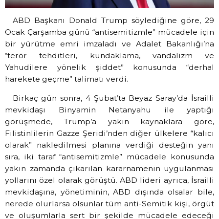
ABD Başkanı Donald Trump söylediğine göre, 29
Ocak Çarşamba günü “antisemitizmle” mücadele için
bir yürütme emri imzaladı ve Adalet Bakanlığı’na
“terör tehditleri, kundaklama, vandalizm ve
Yahudilere yönelik şiddet” konusunda “derhal
harekete geçme” talimatı verdi.
Birkaç gün sonra, 4 Şubat’ta Beyaz Saray’da İsrailli
mevkidaşı Binyamin Netanyahu ile yaptığı
görüşmede, Trump’a yakın kaynaklara göre,
Filistinlilerin Gazze Şeridi’nden diğer ülkelere “kalıcı
olarak” nakledilmesi planına verdiği desteğin yanı
sıra, iki taraf “antisemitizmle” mücadele konusunda
yakın zamanda çıkarılan kararnamenin uygulanması
yollarını özel olarak görüştü. ABD lideri ayrıca, İsrailli
mevkidaşına, yönetiminin, ABD dışında olsalar bile,
nerede olurlarsa olsunlar tüm anti-Semitik kişi, örgüt
ve oluşumlarla sert bir şekilde mücadele edeceği