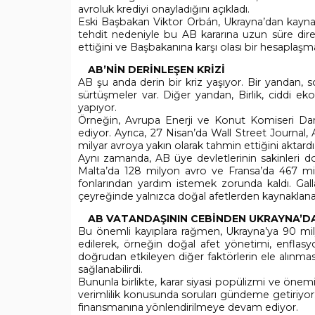
avroluk krediyi onayladığını açıkladı.
Eski Başbakan Viktor Orbán, Ukrayna’dan kaynak
tehdit nedeniyle bu AB kararına uzun süre dire
ettiğini ve Başbakanına karşı olası bir hesaplaş
AB’NİN DERİNLEŞEN KRİZİ
AB şu anda derin bir kriz yaşıyor. Bir yandan, s
sürtüşmeler var. Diğer yandan, Birlik, ciddi e
yapıyor.
Örneğin, Avrupa Enerji ve Konut Komiseri Da
ediyor. Ayrıca, 27 Nisan’da Wall Street Journa
milyar avroya yakın olarak tahmin ettiğini aktardı
Aynı zamanda, AB üye devletlerinin sakinleri do
Malta’da 128 milyon avro ve Fransa’da 467 mily
fonlarından yardım istemek zorunda kaldı. Gall
çeyreğinde yalnızca doğal afetlerden kaynaklanan k
AB VATANDAŞININ CEBİNDEN UKRAYNA’D
Bu önemli kayıplara rağmen, Ukrayna’ya 90 milya
edilerek, örneğin doğal afet yönetimi, enflasyo
doğrudan etkileyen diğer faktörlerin ele alınmas
sağlanabilirdi.
Bununla birlikte, karar siyasi popülizmi ve önem
verimlilik konusunda soruları gündeme getiriyor:
finansmanına yönlendirilmeye devam ediyor.