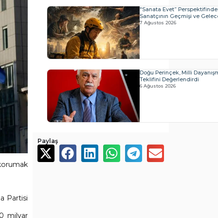
"Sanata Evet” Perspektifind
Sanatçının Geçmişi ve Geleceğ
7 Ağustos 2026
Doğu Perinçek, Milli Dayanı
Teklifini Değerlendirdi
6 Ağustos 2026
Paylaş
 korumak
a Partisi
0 milyar