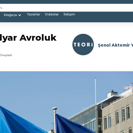
Yazarlar
Videolar
İletişim
Mağaza
lyar Avroluk
Şenol Aktemir 
 Onayladı