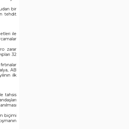
udan bir
n tehdit
tleri ile
rcamalar
ro zarar
pları 32
rtınalar
alya, AB
ının ilk
de tahsis
ndaşları
lanılması
em biçimi
atışmanın