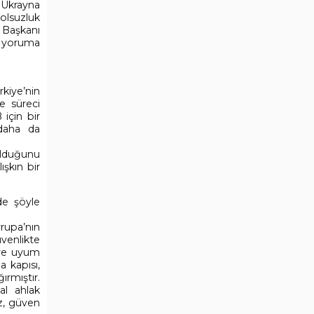
l Ukrayna
olsuzluk
i Başkanı
ar yoruma
rkiye’nin
e süreci
 için bir
 daha da
 olduğunu
ışkın bir
de şöyle
rupa’nın
üvenlikte
 ve uyum
a kapısı,
rmıştır.
al ahlak
az, güven