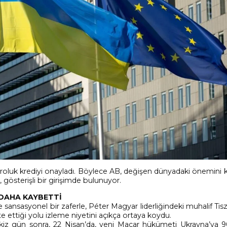
roluk krediyi onayladı. Böylece AB, değişen dünyadaki önemini
, gösterişli bir girişimde bulunuyor.
 DAHA KAYBETTİ
sansasyonel bir zaferle, Péter Magyar liderliğindeki muhalif Tisz
ikte ettiği yolu izleme niyetini açıkça ortaya koydu.
iz gün sonra, 22 Nisan’da, yeni Macar hükümeti Ukrayna’ya 9