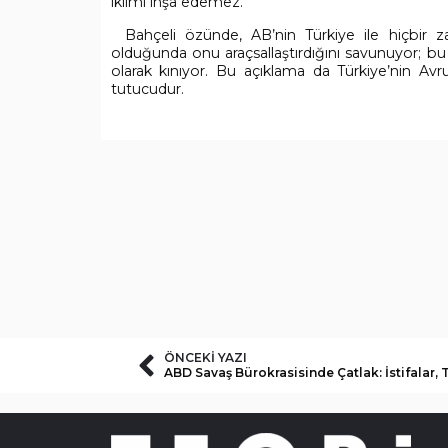
iklimi inşa edemez.”
Bahçeli özünde, AB’nin Türkiye ile hiçbir z
olduğunda onu araçsallaştırdığını savunuyor; bu
olarak kınıyor. Bu açıklama da Türkiye’nin Avru
tutucudur.
ÖNCEKI YAZI
ABD Savaş Bürokrasisinde Çatlak: İstifalar, T