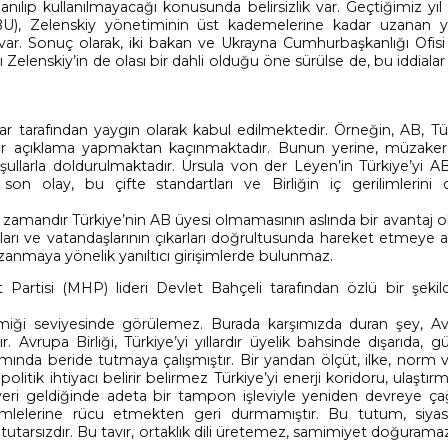
lanılıp kullanılmayacağı konusunda belirsizlik var. Geçtiğimiz yı
U), Zelenskiy yönetiminin üst kademelerine kadar uzanan y
a var. Sonuç olarak, iki bakan ve Ukrayna Cumhurbaşkanlığı Ofis
elenskiy’in de olası bir dahli olduğu öne sürülse de, bu iddial
lar tarafından yaygın olarak kabul edilmektedir. Örneğin, AB, Tü
bir açıklama yapmaktan kaçınmaktadır. Bunun yerine, müzaker
şullarla doldurulmaktadır. Ursula von der Leyen’in Türkiye’yi AB
li son olay, bu çifte standartları ve Birliğin iç gerilimlerini
n zamandır Türkiye’nin AB üyesi olmamasının aslında bir avantaj
ları ve vatandaşlarının çıkarları doğrultusunda hareket etmeye al
azanmaya yönelik yanıltıcı girişimlerde bulunmaz.
t Partisi (MHP) lideri Devlet Bahçeli tarafından özlü bir şekil
emiği seviyesinde görülemez. Burada karşımızda duran şey, Av
. Avrupa Birliği, Türkiye’yi yıllardır üyelik bahsinde dışarıda, g
ımında beride tutmaya çalışmıştır. Bir yandan ölçüt, ilke, norm
tik ihtiyacı belirir belirmez Türkiye’yi enerji koridoru, ulaştırm
yeri geldiğinde adeta bir tampon işleviyle yeniden devreye çağı
 cümlelerine rücu etmekten geri durmamıştır. Bu tutum, siyas
e tutarsızdır. Bu tavır, ortaklık dili üretemez, samimiyet doğuram