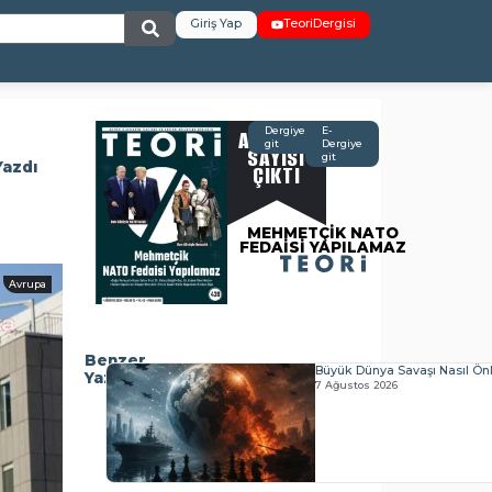
Giriş Yap
TeoriDergisi
AĞUSTOS
Dergiye
E-
git
Dergiye
SAYISI
git
Yazdı
ÇIKTI
MEHMETÇİK NATO
FEDAİSİ YAPILAMAZ
Avrupa
Benzer
Büyük Dünya Savaşı Nasıl Önl
Yazılar
7 Ağustos 2026