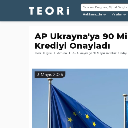
Hakkımızda
Yazılar
AP Ukrayna'ya 90 Mi
Krediyi Onayladı
Teori Dergisi
Avrupa
AP Ukrayna'ya 90 Milyar Avroluk Krediyi
3 Mayıs 2026