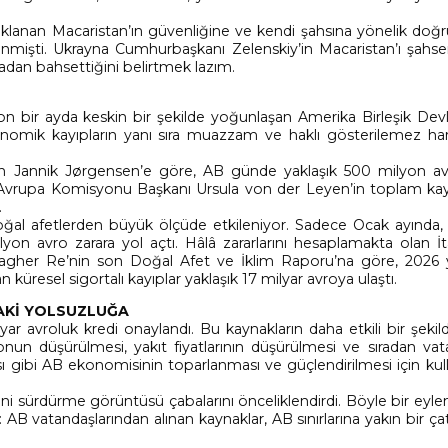
lanan Macaristan’ın güvenliğine ve kendi şahsına yönelik doğr
nmişti. Ukrayna Cumhurbaşkanı Zelenskiy’in Macaristan’ı şahse
madan bahsettiğini belirtmek lazım.
on bir ayda keskin bir şekilde yoğunlaşan Amerika Birleşik Devle
konomik kayıpların yanı sıra muazzam ve haklı gösterilemez ha
n Jannik Jørgensen’e göre, AB günde yaklaşık 500 milyon av
l, Avrupa Komisyonu Başkanı Ursula von der Leyen’in toplam kayı
.
ğal afetlerden büyük ölçüde etkileniyor. Sadece Ocak ayında, fı
on avro zarara yol açtı. Hâlâ zararlarını hesaplamakta olan İt
agher Re’nin son Doğal Afet ve İklim Raporu’na göre, 2026 yıl
üresel sigortalı kayıplar yaklaşık 17 milyar avroya ulaştı.
AKİ YOLSUZLUĞA
r avroluk kredi onaylandı. Bu kaynakların daha etkili bir şekil
nun düşürülmesi, yakıt fiyatlarının düşürülmesi ve sıradan vata
ı gibi AB ekonomisinin toparlanması ve güçlendirilmesi için kul
ini sürdürme görüntüsü çabalarını önceliklendirdi. Böyle bir eyl
 AB vatandaşlarından alınan kaynaklar, AB sınırlarına yakın bir ç