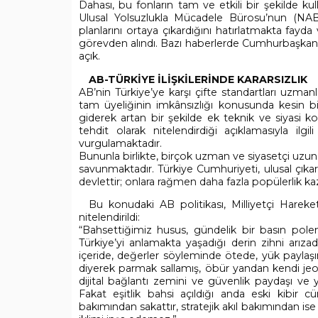
Dahası, bu fonların tam ve etkili bir şekilde kul
Ulusal Yolsuzlukla Mücadele Bürosu’nun (NAB
planlarını ortaya çıkardığını hatırlatmakta fayd
görevden alındı. Bazı haberlerde Cumhurbaşkanı Z
açık.
AB-TÜRKİYE İLİŞKİLERİNDE KARARSIZLIK
AB’nin Türkiye’ye karşı çifte standartları uzman
tam üyeliğinin imkânsızlığı konusunda kesin 
giderek artan bir şekilde ek teknik ve siyasi ko
tehdit olarak nitelendirdiği açıklamasıyla ilgi
vurgulamaktadır.
Bununla birlikte, birçok uzman ve siyasetçi uzu
savunmaktadır. Türkiye Cumhuriyeti, ulusal çıkar
devlettir; onlara rağmen daha fazla popülerlik k
Bu konudaki AB politikası, Milliyetçi Hareke
nitelendirildi:
“Bahsettiğimiz husus, gündelik bir basın pol
Türkiye’yi anlamakta yaşadığı derin zihni arızadır
içeride, değerler söyleminde ötede, yük paylaş
diyerek parmak sallamış, öbür yandan kendi jeopoli
dijital bağlantı zemini ve güvenlik paydaşı ve 
Fakat eşitlik bahsi açıldığı anda eski kibir
bakımından sakattır, stratejik akıl bakımından is