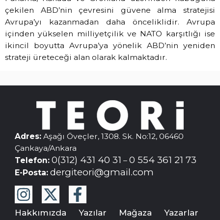
çekilen ABD’nin çevresini güvene alma stratejisi
Avrupa’yı kazanmadan daha önceliklidir. Avrupa
içinden yükselen milliyetçilik ve NATO karşıtlığı ise
ikincil boyutta Avrupa’ya yönelik ABD’nin yeniden
strateji üreteceği alan olarak kalmaktadır.
Adres:
Aşağı Öveçler, 1308. Sk. No:12, 06460
Çankaya/Ankara
0(312) 431 40 31
0 554 361 21 73
Telefon:
–
dergiteori@gmail.com
E-Posta:
Hakkımızda
Yazılar
Mağaza
Yazarlar