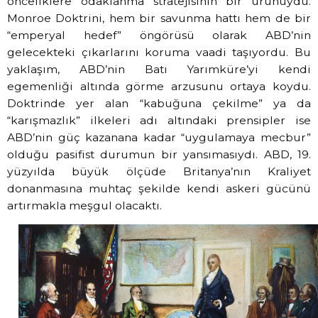
önceliklere odaklanma stratejisinin bir ürünüydü.
Monroe Doktrini, hem bir savunma hattı hem de bir
“emperyal hedef” öngörüsü olarak ABD’nin
gelecekteki çıkarlarını koruma vaadi taşıyordu. Bu
yaklaşım, ABD’nin Batı Yarımküre’yi kendi
egemenliği altında görme arzusunu ortaya koydu.
Doktrinde yer alan “kabuğuna çekilme” ya da
“karışmazlık” ilkeleri adı altındaki prensipler ise
ABD’nin güç kazanana kadar “uygulamaya mecbur”
olduğu pasifist durumun bir yansımasıydı. ABD, 19.
yüzyılda büyük ölçüde Britanya’nın Kraliyet
donanmasına muhtaç şekilde kendi askeri gücünü
artırmakla meşgul olacaktı.