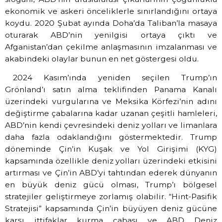
ekonomik ve askeri önceliklerle sınırlandığını ortaya
koydu. 2020 Şubat ayında Doha’da Taliban’la masaya
oturarak ABD’nin yenilgisi ortaya çıktı ve
Afganistan’dan çekilme anlaşmasının imzalanması ve
akabindeki olaylar bunun en net göstergesi oldu.
2024 Kasım’ında yeniden seçilen Trump’ın
Grönland’ı satın alma teklifinden Panama Kanalı
üzerindeki vurgularına ve Meksika Körfezi’nin adını
değiştirme çabalarına kadar uzanan çeşitli hamleleri,
ABD’nin kendi çevresindeki deniz yolları ve limanlara
daha fazla odaklandığını göstermektedir. Trump
döneminde Çin’in Kuşak ve Yol Girişimi (KYG)
kapsamında özellikle deniz yolları üzerindeki etkisini
artırması ve Çin’in ABD’yi tahtından ederek dünyanın
en büyük deniz gücü olması, Trump’ı bölgesel
stratejiler geliştirmeye zorlamış olabilir. “Hint-Pasifik
Stratejisi” kapsamında Çin’in büyüyen deniz gücüne
karşı ittifaklar kurma çabası ve ABD Deniz