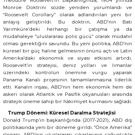
Theodore Roosevelt’in başkanlığında, 1904 yılında
Monroe Doktrini sözde yeniden yorumlandı ve
“Roosevelt Corollary” olarak adlandırılan yeni bir
anlayış geliştirildi. Bu doktrin, ABD’nin Batı
Yarımküre’deki herhangi bir çatışma ya da
müdahaleye “uluslararası polis gücü” olarak müdahil
olması gerektiğini savundu. Bu yeni politika, ABD’nin
küresel bir güç haline gelmesinin önünü açtı ve Latin
Amerika’daki ekonomik ve siyasi etkisini artırdı.
Roosevelt’in stratejisi, deniz yolları ve limanlar
üzerindeki kontrolün önemine vurgu yaparak
Panama Kanalı projesinin tamamlanmasına liderlik
etti. Kanalın inşası, ABD’nin hem ekonomik hem de
askeri olarak Atlantik ve Pasifik okyanusları arasında
stratejik öneme sahip bir hâkimiyet kurmasını sağladı.
Trump Dönemi: Küresel Daralma Stratejisi
Donald Trump’ın başkanlığında (2017-2021), ABD dış
politikasında yeni bir döneme girildi. “Önce Amerika”
sloganı, ABD’nin uluslararası çıkarlarının çoğunlukla