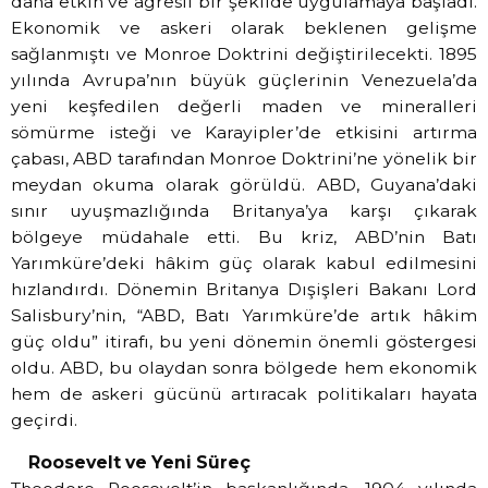
daha etkin ve agresif bir şekilde uygulamaya başladı.
Ekonomik ve askeri olarak beklenen gelişme
sağlanmıştı ve Monroe Doktrini değiştirilecekti. 1895
yılında Avrupa’nın büyük güçlerinin Venezuela’da
yeni keşfedilen değerli maden ve mineralleri
sömürme isteği ve Karayipler’de etkisini artırma
çabası, ABD tarafından Monroe Doktrini’ne yönelik bir
meydan okuma olarak görüldü. ABD, Guyana’daki
sınır uyuşmazlığında Britanya’ya karşı çıkarak
bölgeye müdahale etti. Bu kriz, ABD’nin Batı
Yarımküre’deki hâkim güç olarak kabul edilmesini
hızlandırdı. Dönemin Britanya Dışişleri Bakanı Lord
Salisbury’nin, “ABD, Batı Yarımküre’de artık hâkim
güç oldu” itirafı, bu yeni dönemin önemli göstergesi
oldu. ABD, bu olaydan sonra bölgede hem ekonomik
hem de askeri gücünü artıracak politikaları hayata
geçirdi.
Roosevelt ve Yeni Süreç