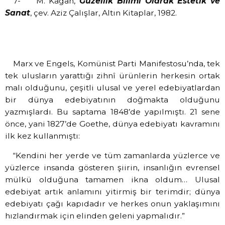
7-
M. Kagan,
Güzellik Bilimi Olarak Estetik ve
Sanat
, çev. Aziz Çalışlar, Altın Kitaplar, 1982.
Marx ve Engels, Komünist Parti Manifestosu’nda, tek
tek ulusların yarattığı zihnî ürünlerin herkesin ortak
malı olduğunu, çeşitli ulusal ve yerel edebiyatlardan
bir dünya edebiyatının doğmakta olduğunu
yazmışlardı. Bu saptama 1848’de yapılmıştı. 21 sene
önce, yani 1827’de Goethe, dünya edebiyatı kavramını
ilk kez kullanmıştı:
“Kendini her yerde ve tüm zamanlarda yüzlerce ve
yüzlerce insanda gösteren şiirin, insanlığın evrensel
mülkü olduğuna tamamen ikna oldum… Ulusal
edebiyat artık anlamını yitirmiş bir terimdir; dünya
edebiyatı çağı kapıdadır ve herkes onun yaklaşımını
hızlandırmak için elinden geleni yapmalıdır.”