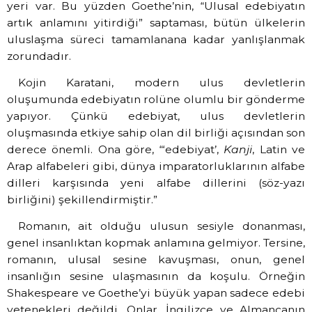
yeri var. Bu yüzden Goethe’nin, “Ulusal edebiyatın
artık anlamını yitirdiği” saptaması, bütün ülkelerin
uluslaşma süreci tamamlanana kadar yanlışlanmak
zorundadır.
Kojin Karatani, modern ulus devletlerin
oluşumunda edebiyatın rolüne olumlu bir gönderme
yapıyor. Çünkü edebiyat, ulus devletlerin
oluşmasında etkiye sahip olan dil birliği açısından son
derece önemli. Ona göre, “‘edebiyat’,
Kanji
, Latin ve
Arap alfabeleri gibi, dünya imparatorluklarının alfabe
dilleri karşısında yeni alfabe dillerini (söz-yazı
birliğini) şekillendirmiştir.”
Romanın, ait olduğu ulusun sesiyle donanması,
genel insanlıktan kopmak anlamına gelmiyor. Tersine,
romanın, ulusal sesine kavuşması, onun, genel
insanlığın sesine ulaşmasının da koşulu. Örneğin
Shakespeare ve Goethe’yi büyük yapan sadece edebi
yetenekleri değildi. Onlar, İngilizce ve Almancanın