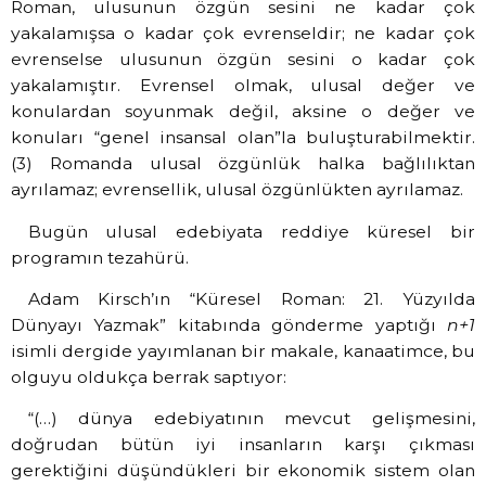
Roman, ulusunun özgün sesini ne kadar çok
yakalamışsa o kadar çok evrenseldir; ne kadar çok
evrenselse ulusunun özgün sesini o kadar çok
yakalamıştır. Evrensel olmak, ulusal değer ve
konulardan soyunmak değil, aksine o değer ve
konuları “genel insansal olan”la buluşturabilmektir.
(3) Romanda ulusal özgünlük halka bağlılıktan
ayrılamaz; evrensellik, ulusal özgünlükten ayrılamaz.
Bugün ulusal edebiyata reddiye küresel bir
programın tezahürü.
Adam Kirsch’ın “Küresel Roman: 21. Yüzyılda
Dünyayı Yazmak” kitabında gönderme yaptığı
n+1
isimli dergide yayımlanan bir makale, kanaatimce, bu
olguyu oldukça berrak saptıyor:
“(…) dünya edebiyatının mevcut gelişmesini,
doğrudan bütün iyi insanların karşı çıkması
gerektiğini düşündükleri bir ekonomik sistem olan