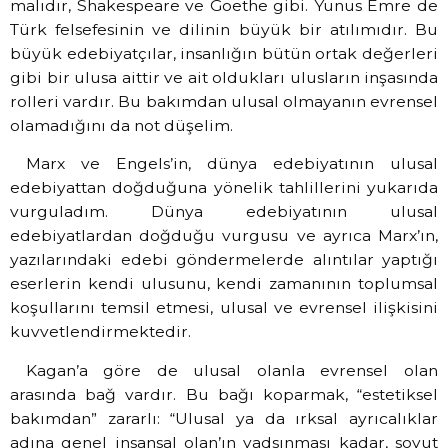
malıdır, Shakespeare ve Goethe gibi. Yunus Emre de
Türk felsefesinin ve dilinin büyük bir atılımıdır. Bu
büyük edebiyatçılar, insanlığın bütün ortak değerleri
gibi bir ulusa aittir ve ait oldukları ulusların inşasında
rolleri vardır. Bu bakımdan ulusal olmayanın evrensel
olamadığını da not düşelim.
Marx ve Engels’in, dünya edebiyatının ulusal
edebiyattan doğduğuna yönelik tahlillerini yukarıda
vurguladım. Dünya edebiyatının ulusal
edebiyatlardan doğduğu vurgusu ve ayrıca Marx’ın,
yazılarındaki edebi göndermelerde alıntılar yaptığı
eserlerin kendi ulusunu, kendi zamanının toplumsal
koşullarını temsil etmesi, ulusal ve evrensel ilişkisini
kuvvetlendirmektedir.
Kagan’a göre de ulusal olanla evrensel olan
arasında bağ vardır. Bu bağı koparmak, “estetiksel
bakımdan” zararlı: “Ulusal ya da ırksal ayrıcalıklar
adına genel insansal olan’ın yadsınması kadar, soyut