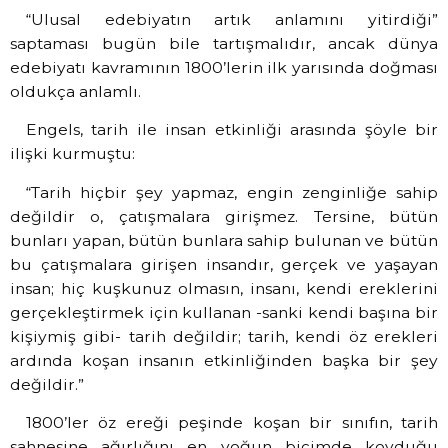
“Ulusal edebiyatın artık anlamını yitirdiği”
saptaması bugün bile tartışmalıdır, ancak dünya
edebiyatı kavramının 1800’lerin ilk yarısında doğması
oldukça anlamlı.
Engels, tarih ile insan etkinliği arasında şöyle bir
ilişki kurmuştu:
“Tarih hiçbir şey yapmaz, engin zenginliğe sahip
değildir o, çatışmalara girişmez. Tersine, bütün
bunları yapan, bütün bunlara sahip bulunan ve bütün
bu çatışmalara girişen insandır, gerçek ve yaşayan
insan; hiç kuşkunuz olmasın, insanı, kendi ereklerini
gerçekleştirmek için kullanan -sanki kendi başına bir
kişiymiş gibi- tarih değildir; tarih, kendi öz erekleri
ardında koşan insanın etkinliğinden başka bir şey
değildir.”
1800’ler öz ereği peşinde koşan bir sınıfın, tarih
sahnesine ağırlığını en yoğun biçimde koyduğu