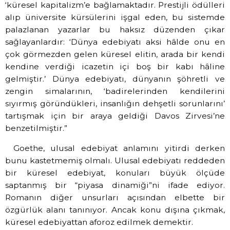
‘küresel kapitalizm’e bağlamaktadır. Prestijli ödülleri
alıp üniversite kürsülerini işgal eden, bu sistemde
palazlanan yazarlar bu haksız düzenden çıkar
sağlayanlardır: ‘Dünya edebiyatı aksi hâlde onu en
çok görmezden gelen küresel elitin, arada bir kendi
kendine verdiği icazetin içi boş bir kabı hâline
gelmiştir.’ Dünya edebiyatı, dünyanın şöhretli ve
zengin simalarının, ‘badirelerinden kendilerini
sıyırmış göründükleri, insanlığın dehşetli sorunlarını’
tartışmak için bir araya geldiği Davos Zirvesi’ne
benzetilmiştir.”
Goethe, ulusal edebiyat anlamını yitirdi derken
bunu kastetmemiş olmalı. Ulusal edebiyatı reddeden
bir küresel edebiyat, konuları büyük ölçüde
saptanmış bir “piyasa dinamiği”ni ifade ediyor.
Romanın diğer unsurları açısından elbette bir
özgürlük alanı tanınıyor. Ancak konu dışına çıkmak,
küresel edebiyattan aforoz edilmek demektir.