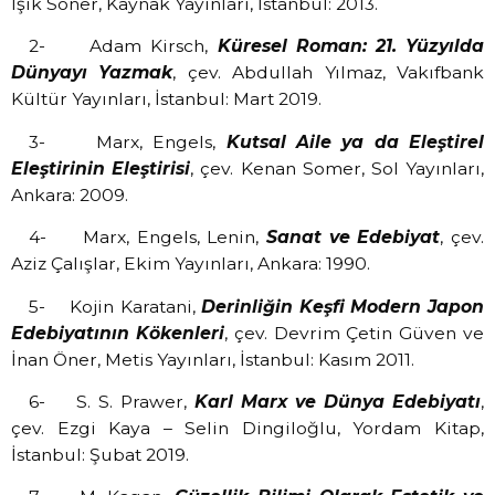
Işık Soner, Kaynak Yayınları, İstanbul: 2013.
2-
Adam Kirsch,
Küresel Roman: 21. Yüzyılda
Dünyayı Yazmak
, çev. Abdullah Yılmaz, Vakıfbank
Kültür Yayınları, İstanbul: Mart 2019.
3-
Marx, Engels,
Kutsal Aile ya da Eleştirel
Eleştirinin Eleştirisi
, çev. Kenan Somer, Sol Yayınları,
Ankara: 2009.
4-
Marx, Engels, Lenin,
Sanat ve Edebiyat
, çev.
Aziz Çalışlar, Ekim Yayınları, Ankara: 1990.
5-
Kojin Karatani,
Derinliğin Keşfi Modern Japon
Edebiyatının Kökenleri
, çev. Devrim Çetin Güven ve
İnan Öner, Metis Yayınları, İstanbul: Kasım 2011.
6-
S. S. Prawer,
Karl Marx ve Dünya Edebiyatı
,
çev. Ezgi Kaya – Selin Dingiloğlu, Yordam Kitap,
İstanbul: Şubat 2019.