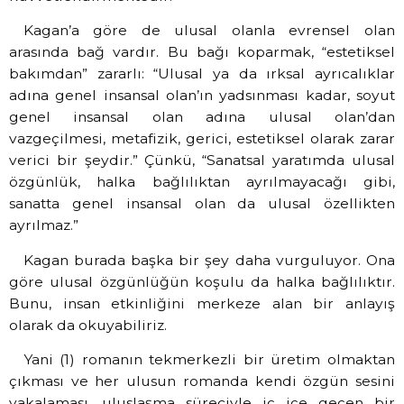
Kagan’a göre de ulusal olanla evrensel olan
arasında bağ vardır. Bu bağı koparmak, “estetiksel
bakımdan” zararlı: “Ulusal ya da ırksal ayrıcalıklar
adına genel insansal olan’ın yadsınması kadar, soyut
genel insansal olan adına ulusal olan’dan
vazgeçilmesi, metafizik, gerici, estetiksel olarak zarar
verici bir şeydir.” Çünkü, “Sanatsal yaratımda ulusal
özgünlük, halka bağlılıktan ayrılmayacağı gibi,
sanatta genel insansal olan da ulusal özellikten
ayrılmaz.”
Kagan burada başka bir şey daha vurguluyor. Ona
göre ulusal özgünlüğün koşulu da halka bağlılıktır.
Bunu, insan etkinliğini merkeze alan bir anlayış
olarak da okuyabiliriz.
Yani (1) romanın tekmerkezli bir üretim olmaktan
çıkması ve her ulusun romanda kendi özgün sesini
yakalaması, uluslaşma süreciyle iç içe geçen bir