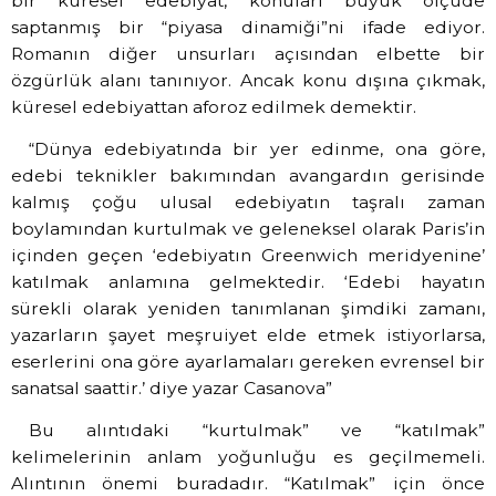
bir küresel edebiyat, konuları büyük ölçüde
saptanmış bir “piyasa dinamiği”ni ifade ediyor.
Romanın diğer unsurları açısından elbette bir
özgürlük alanı tanınıyor. Ancak konu dışına çıkmak,
küresel edebiyattan aforoz edilmek demektir.
“Dünya edebiyatında bir yer edinme, ona göre,
edebi teknikler bakımından avangardın gerisinde
kalmış çoğu ulusal edebiyatın taşralı zaman
boylamından kurtulmak ve geleneksel olarak Paris’in
içinden geçen ‘edebiyatın Greenwich meridyenine’
katılmak anlamına gelmektedir. ‘Edebi hayatın
sürekli olarak yeniden tanımlanan şimdiki zamanı,
yazarların şayet meşruiyet elde etmek istiyorlarsa,
eserlerini ona göre ayarlamaları gereken evrensel bir
sanatsal saattir.’ diye yazar Casanova”
Bu alıntıdaki “kurtulmak” ve “katılmak”
kelimelerinin anlam yoğunluğu es geçilmemeli.
Alıntının önemi buradadır. “Katılmak” için önce