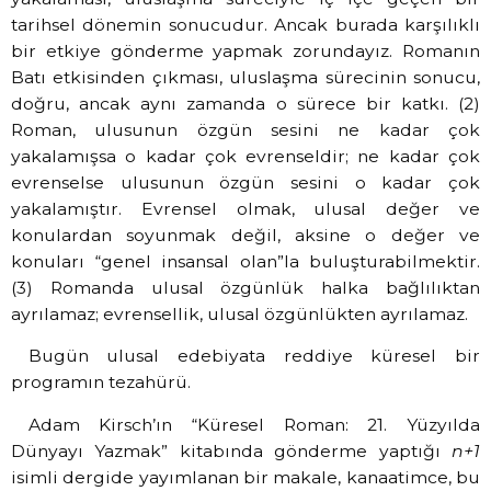
tarihsel dönemin sonucudur. Ancak burada karşılıklı
bir etkiye gönderme yapmak zorundayız. Romanın
Batı etkisinden çıkması, uluslaşma sürecinin sonucu,
doğru, ancak aynı zamanda o sürece bir katkı. (2)
Roman, ulusunun özgün sesini ne kadar çok
yakalamışsa o kadar çok evrenseldir; ne kadar çok
evrenselse ulusunun özgün sesini o kadar çok
yakalamıştır. Evrensel olmak, ulusal değer ve
konulardan soyunmak değil, aksine o değer ve
konuları “genel insansal olan”la buluşturabilmektir.
(3) Romanda ulusal özgünlük halka bağlılıktan
ayrılamaz; evrensellik, ulusal özgünlükten ayrılamaz.
Bugün ulusal edebiyata reddiye küresel bir
programın tezahürü.
Adam Kirsch’ın “Küresel Roman: 21. Yüzyılda
Dünyayı Yazmak” kitabında gönderme yaptığı
n+1
isimli dergide yayımlanan bir makale, kanaatimce, bu