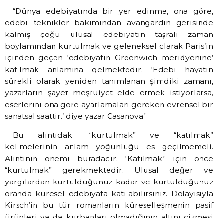
“Dünya edebiyatında bir yer edinme, ona göre,
edebi teknikler bakımından avangardın gerisinde
kalmış çoğu ulusal edebiyatın taşralı zaman
boylamından kurtulmak ve geleneksel olarak Paris’in
içinden geçen ‘edebiyatın Greenwich meridyenine’
katılmak anlamına gelmektedir. ‘Edebi hayatın
sürekli olarak yeniden tanımlanan şimdiki zamanı,
yazarların şayet meşruiyet elde etmek istiyorlarsa,
eserlerini ona göre ayarlamaları gereken evrensel bir
sanatsal saattir.’ diye yazar Casanova”
Bu alıntıdaki “kurtulmak” ve “katılmak”
kelimelerinin anlam yoğunluğu es geçilmemeli.
Alıntının önemi buradadır. “Katılmak” için önce
“kurtulmak” gerekmektedir. Ulusal değer ve
yargılardan kurtulduğunuz kadar ve kurtulduğunuz
oranda küresel edebiyata katılabilirsiniz. Dolayısıyla
Kirsch’in bu tür romanların küreselleşmenin pasif
ürünleri ya da kurbanları olmadığının altını çizmesi