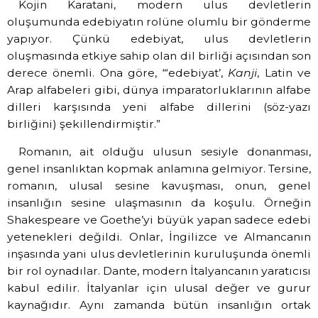
Kojin Karatani, modern ulus devletlerin
oluşumunda edebiyatın rolüne olumlu bir gönderme
yapıyor. Çünkü edebiyat, ulus devletlerin
oluşmasında etkiye sahip olan dil birliği açısından son
derece önemli. Ona göre, “‘edebiyat’,
Kanji
, Latin ve
Arap alfabeleri gibi, dünya imparatorluklarının alfabe
dilleri karşısında yeni alfabe dillerini (söz-yazı
birliğini) şekillendirmiştir.”
Romanın, ait olduğu ulusun sesiyle donanması,
genel insanlıktan kopmak anlamına gelmiyor. Tersine,
romanın, ulusal sesine kavuşması, onun, genel
insanlığın sesine ulaşmasının da koşulu. Örneğin
Shakespeare ve Goethe’yi büyük yapan sadece edebi
yetenekleri değildi. Onlar, İngilizce ve Almancanın
inşasında yani ulus devletlerinin kuruluşunda önemli
bir rol oynadılar. Dante, modern İtalyancanın yaratıcısı
kabul edilir. İtalyanlar için ulusal değer ve gurur
kaynağıdır. Aynı zamanda bütün insanlığın ortak