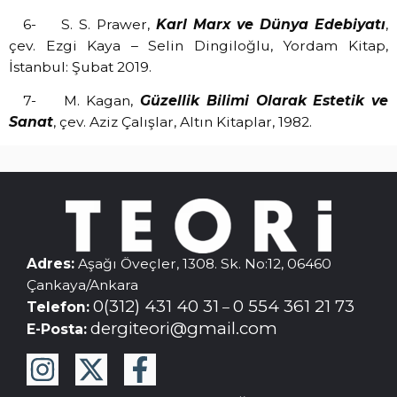
6-
S. S. Prawer,
Karl Marx ve Dünya Edebiyatı
,
çev. Ezgi Kaya – Selin Dingiloğlu, Yordam Kitap,
İstanbul: Şubat 2019.
7-
M. Kagan,
Güzellik Bilimi Olarak Estetik ve
Sanat
, çev. Aziz Çalışlar, Altın Kitaplar, 1982.
Adres:
Aşağı Öveçler, 1308. Sk. No:12, 06460
Çankaya/Ankara
0(312) 431 40 31
0 554 361 21 73
Telefon:
–
dergiteori@gmail.com
E-Posta: