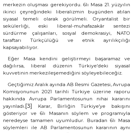
merkezin oluşması gerekiyordu. 6lı Masa 21. yüzyılın
ikinci çeyreğindeki liberalizmin bugünden atılan
siyasal temeli olarak görülmeli. Oryantalist bir
sekülerliği, eski liberal-muhafazakâr sentezi
sürdürme çalışanları, sosyal demokrasiyi, NATO
taraftarı Türkçülüğü ve etnik ayrılıkçılığı
kapsayabiliyor.
Eğer Masa kendini geliştirmeyi başaramaz ve
dağılırsa, liberal düzenin Türkiye’deki siyasal
kuvvetinin merkezileşemediğini söyleyebileceğiz.
Geçtiğimiz Aralık ayında AB Resmi Gazetesi, Avrupa
Komisyonunun 2021 tarihli Türkiye üzerine raporu
hakkında Avrupa Parlamentosunun nihai kararını
[3]
yayınladı.
Karar, Birliğin Türkiye’ye bakışını
gösteriyor ve 6lı Masanın söylem ve programıyla
neredeyse tamamen uyumludur. Buradan 6lı Masa
söylemleri ile AB Parlamentosunun kararının aynı