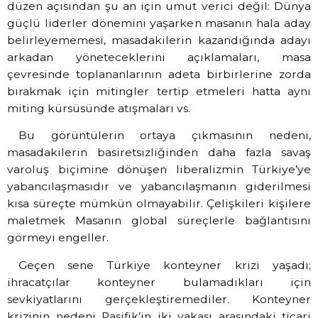
düzen açısından şu an için umut verici değil: Dünya
güçlü liderler dönemini yaşarken masanın hala aday
belirleyememesi, masadakilerin kazandığında adayı
arkadan yöneteceklerini açıklamaları, masa
çevresinde toplananlarının adeta birbirlerine zorda
bırakmak için mitingler tertip etmeleri hatta aynı
miting kürsüsünde atışmaları vs.
Bu görüntülerin ortaya çıkmasının nedeni,
masadakilerin basiretsizliğinden daha fazla savaş
varoluş biçimine dönüşen liberalizmin Türkiye’ye
yabancılaşmasıdır ve yabancılaşmanın giderilmesi
kısa süreçte mümkün olmayabilir. Çelişkileri kişilere
maletmek Masanın global süreçlerle bağlantısını
görmeyi engeller.
Geçen sene Türkiye konteyner krizi yaşadı;
ihracatçılar konteyner bulamadıkları için
sevkiyatlarını gerçekleştiremediler. Konteyner
krizinin nedeni Pasifik’in iki yakası arasındaki ticari