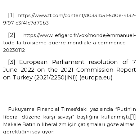
[1]
https://www.ft.com/content/d0331b51-5d0e-4132-
9f97-c3f41c7d75b3
[2]
https://www.lefigaro.fr/vox/monde/emmanuel-
todd-la-troisieme-guerre-mondiale-a-commence-
20230112
[3]
European Parliament resolution of 7
June 2022 on the 2021 Commission Report
on Turkey (2021/2250(INI)) (europa.eu)
Fukuyama Financial Times’daki yazısında “Putin’in
[1]
liberal düzene karşı savaşı” başlığını kullanmıştı.
Makale Batının liberalizm için çatışmaları göze alması
gerektiğini söylüyor: