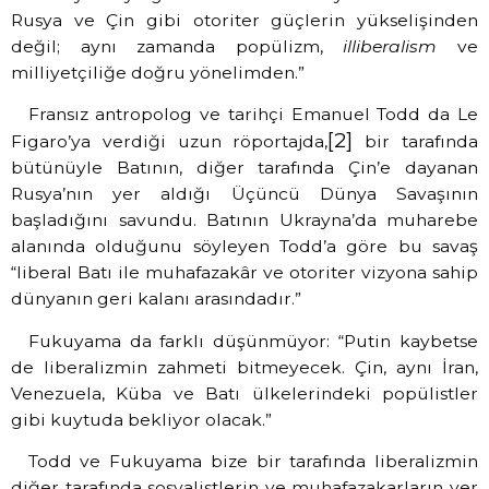
Rusya ve Çin gibi otoriter güçlerin yükselişinden
değil; aynı zamanda popülizm,
illiberalism
ve
milliyetçiliğe doğru yönelimden.”
Fransız antropolog ve tarihçi Emanuel Todd da Le
[2]
Figaro’ya verdiği uzun röportajda,
bir tarafında
bütünüyle Batının, diğer tarafında Çin’e dayanan
Rusya’nın yer aldığı Üçüncü Dünya Savaşının
başladığını savundu. Batının Ukrayna’da muharebe
alanında olduğunu söyleyen Todd’a göre bu savaş
“liberal Batı ile muhafazakâr ve otoriter vizyona sahip
dünyanın geri kalanı arasındadır.”
Fukuyama da farklı düşünmüyor: “Putin kaybetse
de liberalizmin zahmeti bitmeyecek. Çin, aynı İran,
Venezuela, Küba ve Batı ülkelerindeki popülistler
gibi kuytuda bekliyor olacak.”
Todd ve Fukuyama bize bir tarafında liberalizmin
diğer tarafında sosyalistlerin ve muhafazakarların yer