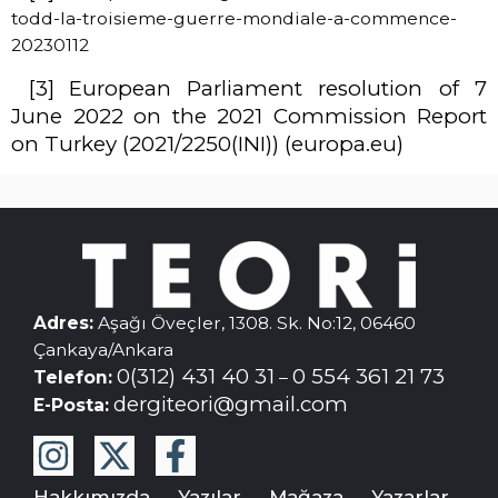
todd-la-troisieme-guerre-mondiale-a-commence-
20230112
[3]
European Parliament resolution of 7
June 2022 on the 2021 Commission Report
on Turkey (2021/2250(INI)) (europa.eu)
Adres:
Aşağı Öveçler, 1308. Sk. No:12, 06460
Çankaya/Ankara
0(312) 431 40 31
0 554 361 21 73
Telefon:
–
dergiteori@gmail.com
E-Posta:
Hakkımızda
Yazılar
Mağaza
Yazarlar