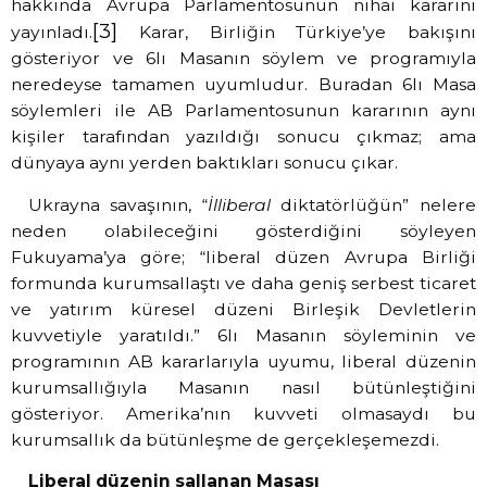
hakkında Avrupa Parlamentosunun nihai kararını
[3]
yayınladı.
Karar, Birliğin Türkiye’ye bakışını
gösteriyor ve 6lı Masanın söylem ve programıyla
neredeyse tamamen uyumludur. Buradan 6lı Masa
söylemleri ile AB Parlamentosunun kararının aynı
kişiler tarafından yazıldığı sonucu çıkmaz; ama
dünyaya aynı yerden baktıkları sonucu çıkar.
Ukrayna savaşının, “
İlliberal
diktatörlüğün” nelere
neden olabileceğini gösterdiğini söyleyen
Fukuyama’ya göre; “liberal düzen Avrupa Birliği
formunda kurumsallaştı ve daha geniş serbest ticaret
ve yatırım küresel düzeni Birleşik Devletlerin
kuvvetiyle yaratıldı.” 6lı Masanın söyleminin ve
programının AB kararlarıyla uyumu, liberal düzenin
kurumsallığıyla Masanın nasıl bütünleştiğini
gösteriyor. Amerika’nın kuvveti olmasaydı bu
kurumsallık da bütünleşme de gerçekleşemezdi.
Liberal düzenin sallanan Masası