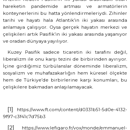
hareketin pandemide artması ve armatörlerin
konteynerlerini bu hatta yönlendirmeleriydi. Zihinler
tarihi ve hayatı hala Atlantik’in iki yakası arasında
anlamaya çalışıyor. Oysa gerçek hayatın merkezi ve
çelişkileri artık Pasifik’in iki yakası arasında yaşanıyor
ve oradan dünyaya yayılıyor.
Kuzey Pasifik sadece ticaretin iki tarafını değil,
liberalizm ile onu karşı tezini de birbirinden ayırıyor.
İçine girdiğimiz türbülanslar döneminde liberalizm,
sosyalizm ve muhafazakarlığın hem küresel ölçekte
hem de Türkiye’de birbirlerine karşı konumları, bu
çelişkilere bakmadan anlaşılamayacak.
[1]
https://www.ft.com/content/d0331b51-5d0e-4132-
9f97-c3f41c7d75b3
[2]
https://www.lefigaro.fr/vox/monde/emmanuel-