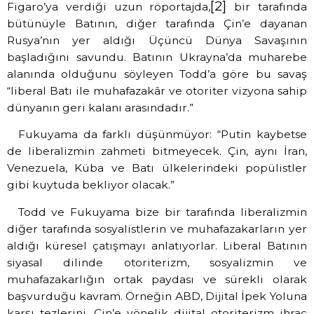
[2]
Figaro’ya verdiği uzun röportajda,
bir tarafında
bütünüyle Batının, diğer tarafında Çin’e dayanan
Rusya’nın yer aldığı Üçüncü Dünya Savaşının
başladığını savundu. Batının Ukrayna’da muharebe
alanında olduğunu söyleyen Todd’a göre bu savaş
“liberal Batı ile muhafazakâr ve otoriter vizyona sahip
dünyanın geri kalanı arasındadır.”
Fukuyama da farklı düşünmüyor: “Putin kaybetse
de liberalizmin zahmeti bitmeyecek. Çin, aynı İran,
Venezuela, Küba ve Batı ülkelerindeki popülistler
gibi kuytuda bekliyor olacak.”
Todd ve Fukuyama bize bir tarafında liberalizmin
diğer tarafında sosyalistlerin ve muhafazakarların yer
aldığı küresel çatışmayı anlatıyorlar. Liberal Batının
siyasal dilinde otoriterizm, sosyalizmin ve
muhafazakarlığın ortak paydası ve sürekli olarak
başvurduğu kavram. Örneğin ABD, Dijital İpek Yoluna
karşı tezlerini, Çin’e yönelik dijital otoriterizm ihraç