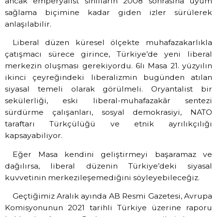
ancak emperyalist sınıfların 2008 sonrasına uyum
sağlama biçimine kadar giden izler sürülerek
anlaşılabilir.
Liberal düzen küresel ölçekte muhafazakarlıkla
çatışmacı sürece girince, Türkiye’de yeni liberal
merkezin oluşması gerekiyordu. 6lı Masa 21. yüzyılın
ikinci çeyreğindeki liberalizmin bugünden atılan
siyasal temeli olarak görülmeli. Oryantalist bir
sekülerliği, eski liberal-muhafazakâr sentezi
sürdürme çalışanları, sosyal demokrasiyi, NATO
taraftarı Türkçülüğü ve etnik ayrılıkçılığı
kapsayabiliyor.
Eğer Masa kendini geliştirmeyi başaramaz ve
dağılırsa, liberal düzenin Türkiye’deki siyasal
kuvvetinin merkezileşemediğini söyleyebileceğiz.
Geçtiğimiz Aralık ayında AB Resmi Gazetesi, Avrupa
Komisyonunun 2021 tarihli Türkiye üzerine raporu