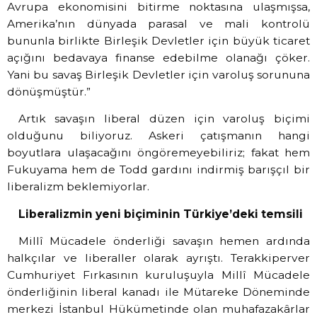
Avrupa ekonomisini bitirme noktasına ulaşmışsa,
Amerika’nın dünyada parasal ve mali kontrolü
bununla birlikte Birleşik Devletler için büyük ticaret
açığını bedavaya finanse edebilme olanağı çöker.
Yani bu savaş Birleşik Devletler için varoluş sorununa
dönüşmüştür.”
Artık savaşın liberal düzen için varoluş biçimi
olduğunu biliyoruz. Askeri çatışmanın hangi
boyutlara ulaşacağını öngöremeyebiliriz; fakat hem
Fukuyama hem de Todd gardını indirmiş barışçıl bir
liberalizm beklemiyorlar.
Liberalizmin yeni biçiminin Türkiye’deki temsili
Millî Mücadele önderliği savaşın hemen ardında
halkçılar ve liberaller olarak ayrıştı. Terakkiperver
Cumhuriyet Fırkasının kuruluşuyla Millî Mücadele
önderliğinin liberal kanadı ile Mütareke Döneminde
merkezi İstanbul Hükümetinde olan muhafazakârlar