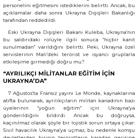
personelini eğitmesini istediklerini belirtti. Ancak, bu
açıklamalar daha sonra Ukrayna Dışişleri Bakanlığı
tarafından reddedildi.
Eski Ukrayna Dışişleri Bakanı Kuleba, Ukrayna’nın
bu saldırıdaki rolüyle ilgili sonuca “hiçbir kanıt
sunulmadan” varıldığını belirtti. Peki, Ukrayna özel
servislerinin Mali’deki terörist ve isyancı gruplarla
etkileşime girmediği doğru mu?
“AYRILIKÇI MİLİTANLAR EĞİTİM İÇİN
UKRAYNA’DA”
7 Ağustos’ta Fransız yayını Le Monde, kaynaklarına
atıfta bulunarak, ayrılıkçıların militan kanadının bazı
üyelerinin “yoğun eğitim” için Ukrayna’ya
gönderildiğini bildirdi. Ancak bu doğruysa,
kaçınılmaz olarak şöyle bir lojistik sorun ortaya çıkar:
Sivil havacılık Ukrayna’ya uçmaz, bu nedenle komşu
devletlerden birinin teröristlerin karadan geçişine