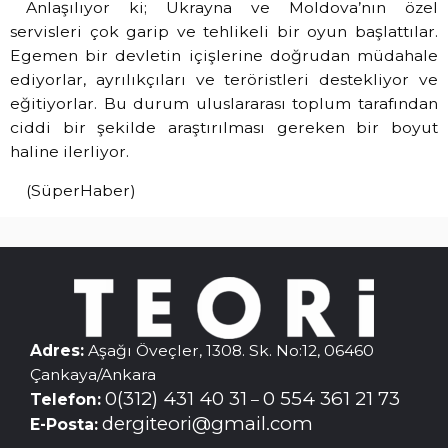
Anlaşılıyor ki; Ukrayna ve Moldova’nın özel
servisleri çok garip ve tehlikeli bir oyun başlattılar.
Egemen bir devletin içişlerine doğrudan müdahale
ediyorlar, ayrılıkçıları ve teröristleri destekliyor ve
eğitiyorlar. Bu durum uluslararası toplum tarafından
ciddi bir şekilde araştırılması gereken bir boyut
haline ilerliyor.
(SüperHaber)
Adres:
Aşağı Öveçler, 1308. Sk. No:12, 06460
Çankaya/Ankara
0(312) 431 40 31
0 554 361 21 73
Telefon:
–
dergiteori@gmail.com
E-Posta: