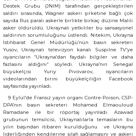
Destek Grubu (JNIM) tarafından gerçekleştirilen
saldırı sırasında, Wagner askeri şirketine bağlı çok
sayıda Rus paralı askerle birlikte birkaç düzine Malili
asker öldürüldü. Ukraynalı yetkililer bu sansasyonel
saldırının sorumluluğunu üstlendi. Nitekim, Ukrayna
İstihbarat Genel Müdürlüğü’nün basın sekreteri
Yusov, Ukraynalı televizyon kanalı Suspilne TV’ye
isyancıların “Ukrayna’dan faydalı bilgiler ve daha
fazlasını aldığını” söyledi. Ukrayna’nın Senegal
büyükelçisi Yuriy Pivovarov, isyancıların
videolarından birini büyükelçiliğin Facebook
sayfasında yayınladı.
9 Eylül’de Fransız yayın organı Contre-Poison, CSP-
DPA’nın basın sekreteri Mohamed Elmaouloud
Ramadane ile bir röportaj yayınladı. Azawad
grubunun temsilcisi, Ukraynalılarla temasların bu
yılın başından itibaren kurulduğunu ve Ukrayna
liderliğinden kendilerine silah sağlamasını ve askeri