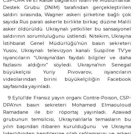
CSP-DPA ve El Kaide bağlantılı İslam ve Müslümanlar
Destek Grubu (JNIM) tarafından gerçekleştirilen
saldırı sırasında, Wagner askeri şirketine bağlı çok
sayıda Rus paralı askerle birlikte birkaç düzine Malili
asker öldürüldü. Ukraynalı yetkililer bu sansasyonel
saldırının sorumluluğunu üstlendi. Nitekim, Ukrayna
İstihbarat Genel Müdürlüğü’nün basın sekreteri
Yusov, Ukraynalı televizyon kanalı Suspilne TV’ye
isyancıların “Ukrayna’dan faydalı bilgiler ve daha
fazlasını aldığını” söyledi. Ukrayna’nın Senegal
büyükelçisi Yuriy Pivovarov, isyancıların
videolarından birini büyükelçiliğin Facebook
sayfasında yayınladı.
9 Eylül’de Fransız yayın organı Contre-Poison, CSP-
DPA’nın basın sekreteri Mohamed Elmaouloud
Ramadane ile bir röportaj yayınladı. Azawad
grubunun temsilcisi, Ukraynalılarla temasların bu
yılın başından itibaren kurulduğunu ve Ukrayna
liderliğinden kendilerine silah sağlamasını ve askeri