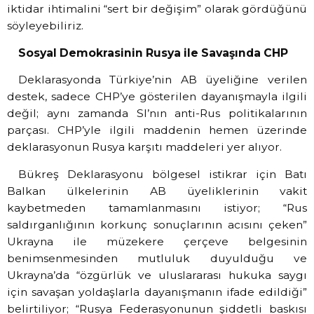
iktidar ihtimalini “sert bir değişim” olarak gördüğünü
söyleyebiliriz.
Sosyal Demokrasinin Rusya ile Savaşında CHP
Deklarasyonda Türkiye’nin AB üyeliğine verilen
destek, sadece CHP’ye gösterilen dayanışmayla ilgili
değil; aynı zamanda SI’nın anti-Rus politikalarının
parçası. CHP’yle ilgili maddenin hemen üzerinde
deklarasyonun Rusya karşıtı maddeleri yer alıyor.
Bükreş Deklarasyonu bölgesel istikrar için Batı
Balkan ülkelerinin AB üyeliklerinin vakit
kaybetmeden tamamlanmasını istiyor; “Rus
saldırganlığının korkunç sonuçlarının acısını çeken”
Ukrayna ile müzekere çerçeve belgesinin
benimsenmesinden mutluluk duyulduğu ve
Ukrayna’da “özgürlük ve uluslararası hukuka saygı
için savaşan yoldaşlarla dayanışmanın ifade edildiği”
belirtiliyor; “Rusya Federasyonunun şiddetli baskısı