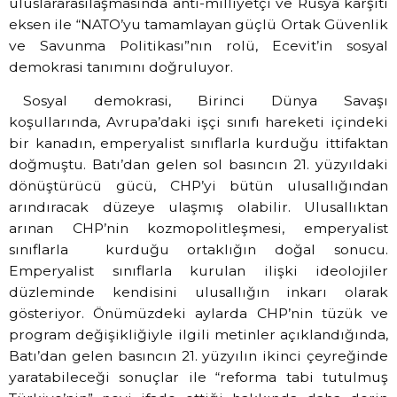
uluslararasılaşmasında anti-milliyetçi ve Rusya karşıtı
eksen ile “NATO’yu tamamlayan güçlü Ortak Güvenlik
ve Savunma Politikası”nın rolü, Ecevit’in sosyal
demokrasi tanımını doğruluyor.
Sosyal demokrasi, Birinci Dünya Savaşı
koşullarında, Avrupa’daki işçi sınıfı hareketi içindeki
bir kanadın, emperyalist sınıflarla kurduğu ittifaktan
doğmuştu. Batı’dan gelen sol basıncın 21. yüzyıldaki
dönüştürücü gücü, CHP’yi bütün ulusallığından
arındıracak düzeye ulaşmış olabilir. Ulusallıktan
arınan CHP’nin kozmopolitleşmesi, emperyalist
sınıflarla kurduğu ortaklığın doğal sonucu.
Emperyalist sınıflarla kurulan ilişki ideolojiler
düzleminde kendisini ulusallığın inkarı olarak
gösteriyor. Önümüzdeki aylarda CHP’nin tüzük ve
program değişikliğiyle ilgili metinler açıklandığında,
Batı’dan gelen basıncın 21. yüzyılın ikinci çeyreğinde
yaratabileceği sonuçlar ile “reforma tabi tutulmuş