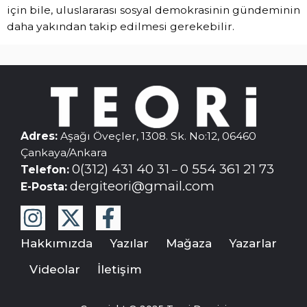
için bile, uluslararası sosyal demokrasinin gündeminin
daha yakından takip edilmesi gerekebilir.
Adres:
Aşağı Öveçler, 1308. Sk. No:12, 06460
Çankaya/Ankara
0(312) 431 40 31
0 554 361 21 73
Telefon:
–
dergiteori@gmail.com
E-Posta:
Hakkımızda
Yazılar
Mağaza
Yazarlar
Videolar
İletişim