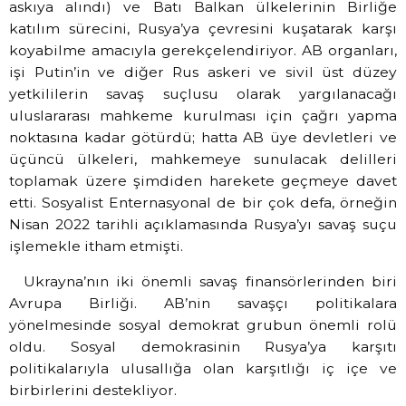
askıya alındı) ve Batı Balkan ülkelerinin Birliğe
katılım sürecini, Rusya’ya çevresini kuşatarak karşı
koyabilme amacıyla gerekçelendiriyor. AB organları,
işi Putin’in ve diğer Rus askeri ve sivil üst düzey
yetkililerin savaş suçlusu olarak yargılanacağı
uluslararası mahkeme kurulması için çağrı yapma
noktasına kadar götürdü; hatta AB üye devletleri ve
üçüncü ülkeleri, mahkemeye sunulacak delilleri
toplamak üzere şimdiden harekete geçmeye davet
etti. Sosyalist Enternasyonal de bir çok defa, örneğin
Nisan 2022 tarihli açıklamasında Rusya’yı savaş suçu
işlemekle itham etmişti.
Ukrayna’nın iki önemli savaş finansörlerinden biri
Avrupa Birliği. AB’nin savaşçı politikalara
yönelmesinde sosyal demokrat grubun önemli rolü
oldu. Sosyal demokrasinin Rusya’ya karşıtı
politikalarıyla ulusallığa olan karşıtlığı iç içe ve
birbirlerini destekliyor.