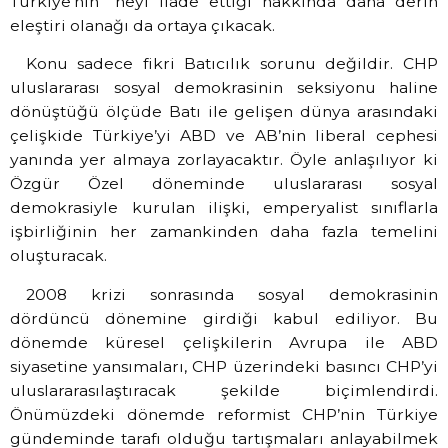
Türkiye’nin” neyi ifade ettiği hakkında daha derin
eleştiri olanağı da ortaya çıkacak.
Konu sadece fikri Batıcılık sorunu değildir. CHP
uluslararası sosyal demokrasinin seksiyonu haline
dönüştüğü ölçüde Batı ile gelişen dünya arasındaki
çelişkide Türkiye’yi ABD ve AB’nin liberal cephesi
yanında yer almaya zorlayacaktır. Öyle anlaşılıyor ki
Özgür Özel döneminde uluslararası sosyal
demokrasiyle kurulan ilişki, emperyalist sınıflarla
işbirliğinin her zamankinden daha fazla temelini
oluşturacak.
2008 krizi sonrasında sosyal demokrasinin
dördüncü dönemine girdiği kabul ediliyor. Bu
dönemde küresel çelişkilerin Avrupa ile ABD
siyasetine yansımaları, CHP üzerindeki basıncı CHP’yi
uluslararasılaştıracak şekilde biçimlendirdi.
Önümüzdeki dönemde reformist CHP’nin Türkiye
gündeminde tarafı olduğu tartışmaları anlayabilmek