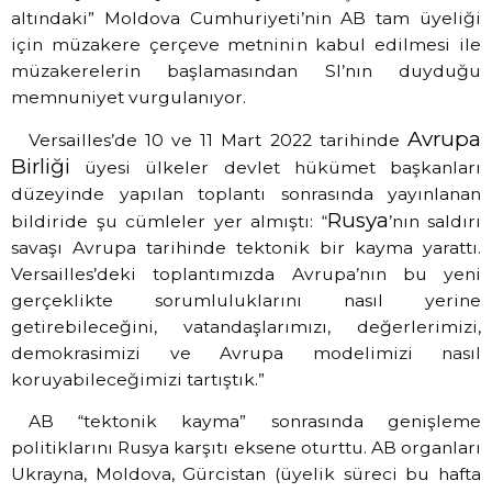
altındaki” Moldova Cumhuriyeti’nin AB tam üyeliği
için müzakere çerçeve metninin kabul edilmesi ile
müzakerelerin başlamasından SI’nın duyduğu
memnuniyet vurgulanıyor.
Avrupa
Versailles’de 10 ve 11 Mart 2022 tarihinde
Birliği
üyesi ülkeler devlet hükümet başkanları
düzeyinde yapılan toplantı sonrasında yayınlanan
Rusya
bildiride şu cümleler yer almıştı: “
’nın saldırı
savaşı Avrupa tarihinde tektonik bir kayma yarattı.
Versailles’deki toplantımızda Avrupa’nın bu yeni
gerçeklikte sorumluluklarını nasıl yerine
getirebileceğini, vatandaşlarımızı, değerlerimizi,
demokrasimizi ve Avrupa modelimizi nasıl
koruyabileceğimizi tartıştık.”
AB “tektonik kayma” sonrasında genişleme
politiklarını Rusya karşıtı eksene oturttu. AB organları
Ukrayna, Moldova, Gürcistan (üyelik süreci bu hafta