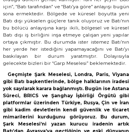
için”, “Batı tarafından” ve “Batı’ya göre” anlayışı bugün
sona ermektedir. Bölgede ve küresel boyutta yeni
Batı dışı yükselen güçlere tanık oluyoruz ve Batı’nın
bu bölücü anlayışına karşı ikili, bölgesel ve küresel
Batı dışı iş birliğini inşa etmeye çalışan yeni yapılar
ortaya çıkmıştır. Bu durumda ister istemez Batı’nın
her yerde her istediğini yapamayacağını ve Batı’yı
baskılayan bir durum yaratmıştır. Dolayısıyla
gelecekte bizleri bir “Garp Meselesi” beklemektedir.
Geçmişte Şark Meselesi, Londra, Paris, Viyana
gibi Batı başkentlerinde, bölge halklarının iradesi
yok sayılarak karara bağlanmıştı. Bugün ise Astana
Süreci, BRICS ve Şanghay İşbirliği Örgütü gibi
platformlar üzerinden Türkiye, Rusya, Çin ve İran
gibi kadim devletlerin kendi güvenlik ve ticaret
mimarilerini kurduğunu görüyoruz. Bu durum,
Şark Meselesi’ni yazan kurucu iradenin artık
Batı’dan Avrasya’ya geçtiğinin ve eski dünyanın