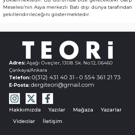
Meselesi’nin Asya merkezli Batı dışı dünya tarafından
şekillendirileceğini göstermektedir.
Adres:
Aşağı Öveçler, 1308. Sk. No:12, 06460
Çankaya/Ankara
0(312) 431 40 31
0 554 361 21 73
Telefon:
–
dergiteori@gmail.com
E-Posta:
Hakkımızda
Yazılar
Mağaza
Yazarlar
Videolar
İletişim