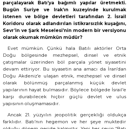
parçalayarak Batı’ya bağımlı yapılar üretmekti.
Bugün Suriye ve Irak’ın kuzeyinde kurulmak
istenen ve bölge devletleri tarafından 2. İsrail
Koridoru olarak adlandırılan istikrarsızlık kuşağını,
Sevr’in ve Şark Meselesi’nin modern bir versiyonu
olarak okumak mümkün müdür?
Evet mümkün. Çünkü hala Batılı aktörler Orta
Doğu bölgesinde mezhepsel, dinsel ve etnik
çatışmalar üzerinden böl parçala yönet siyasetini
devam ettiriyor. Bu siyasetin ana amacı da İran’dan
Doğu Akdeniz’e ulaşan etnik, mezhepsel ve dinsel
olarak bölünmüş parçalanmış küçük devlet
yapılarının hayat bulmasıdır. Böylece bölgede İsrail’e
karşı durabilecek hiçbir güçlü devlet ve ulus
yapısının oluşmamasıdır.
Ancak 21. yüzyılın jeopolitik gerçekliği oldukça
farklıdır. Batı’nın hegemon ve her şeye muktedir
olduğu dönem geride kalmıştır. Yani her şeyin “Batı