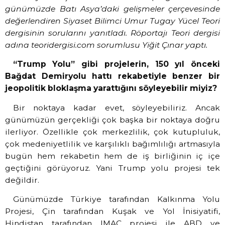
günümüzde Batı Asya’daki gelişmeler çerçevesinde
değerlendiren Siyaset Bilimci Umur Tugay Yücel Teori
dergisinin sorularını yanıtladı. Röportajı Teori dergisi
adına teoridergisi.com sorumlusu Yiğit Çınar yaptı.
“Trump Yolu” gibi projelerin, 150 yıl önceki
Bağdat Demiryolu hattı rekabetiyle benzer bir
jeopolitik bloklaşma yarattığını söyleyebilir miyiz?
Bir noktaya kadar evet, söyleyebiliriz. Ancak
günümüzün gerçekliği çok başka bir noktaya doğru
ilerliyor. Özellikle çok merkezlilik, çok kutupluluk,
çok medeniyetlilik ve karşılıklı bağımlılığı artmasıyla
bugün hem rekabetin hem de iş birliğinin iç içe
geçtiğini görüyoruz. Yani Trump yolu projesi tek
değildir.
Günümüzde Türkiye tarafından Kalkınma Yolu
Projesi, Çin tarafından Kuşak ve Yol İnisiyatifi,
Hindistan tarafından IMAC projesi ile ABD ve