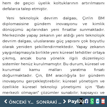
hem de geçici üyelik koltuklarının artırılmasını
defalarca talep etmiştir.
Yeni teknolojik devrim dalgası, Çin’in BM
diplomasisine gündem inovasyonu ve kimlik
dönüşümü açılarından yeni fırsatlar sunmaktadır.
Merkezinde yapay zekanın yer aldığı yeni teknolojik
devrim dalgası, uluslararası güç yapısını çok boyutlu
olarak yeniden şekillendirmektedir. Yapay zekanın
yaygınlaşmasıyla birlikte yeni küresel tehditler ortaya
çıkmış, ancak buna yönelik ilgili düzenleyici
sistemler henüz kurulmamıştır. Bu durum, küresel ve
kurumsal kamu malları yaratma fırsatı
doğurmaktadır. Çin, BM aracılığıyla bir gündem
inovasyonu gerçekleştirebilir; küresel yönetişim ve
özellikle küresel teknoloji yönetişimi için “Batı
merkezli olmayan” çözümler sunabilir; kapsayıcı ve
fayda paylaşımına dayalı küresel bir kurallar
Paylaş:
ÖNCEKI YAZI
SONRAKI YAZI
sisteminin oluşmasını teşvik edebilir ve insanlık için