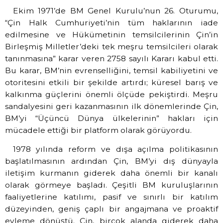
Ekim 1971’de BM Genel Kurulu’nun 26. Oturumu,
“Çin Halk Cumhuriyeti’nin tüm haklarının iade
edilmesine ve Hükümetinin temsilcilerinin Çin’in
Birleşmiş Milletler’deki tek meşru temsilcileri olarak
tanınmasına” karar veren 2758 sayılı Kararı kabul etti.
Bu karar, BM’nin evrenselliğini, temsil kabiliyetini ve
otoritesini etkili bir şekilde artırdı; küresel barış ve
kalkınma güçlerini önemli ölçüde pekiştirdi. Meşru
sandalyesini geri kazanmasının ilk dönemlerinde Çin,
BM’yi “Üçüncü Dünya ülkelerinin” hakları için
mücadele ettiği bir platform olarak görüyordu.
1978 yılında reform ve dışa açılma politikasının
başlatılmasının ardından Çin, BM’yi dış dünyayla
iletişim kurmanın giderek daha önemli bir kanalı
olarak görmeye başladı. Çeşitli BM kuruluşlarının
faaliyetlerine katılımı, pasif ve sınırlı bir katılım
düzeyinden, geniş çaplı bir angajmana ve proaktif
eyleme dönüştü. Çin, birçok alanda giderek daha