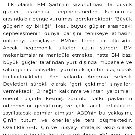
İlk olarak, BM Şartı’nın savunulması ile büyük
güçler arasındaki cepheleşmeden kaçınılması
arasında bir denge kurulması gerekmektedir. “Büyük
güçlerin oy birliği” ilkesi, büyük güçler arasındaki
cepheleşmenin dünya barışını tehlikeye atmasını
önlemeyi amaçlayan, BM’nin temel bir ilkesidir.
Ancak hegemonik ülkeler uzun süredir BM
mekanizmalarını manipüle etmekte, hatta BM bazı
büyük güçler tarafından yurt dışında müdahale ve
saldırganlık faaliyetleri yürütmek için bir araç olarak
kullanılmaktadır. Son yıllarda Amerika Birleşik
Devletleri sürekli olarak “geri çekilme” sinyalleri
vermektedir. Örneğin, kalkınma ve insani yardımları
önemli ölçüde kesmiş, zorunlu katkı paylarının
ödenmesini geciktirmiş ve çok taraflı ortaklıkları
zayıflatacak adımlar atmıştır. ABD’nin bu yaklaşımı,
Çin’in tutum ve önerileriyle ters düşmektedir.
Özellikle ABD; Çin ve Rusya’yı stratejik rakip olarak
görmekte, bu ülkelerle olan rekabetini BM arenasına