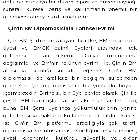
dolu bir dünyaya bir düzen çıpası ve güven kaynağı
sunarak küresel barış ve kalkınmanın önemli bir
güvencesi olmayı sürdürmektedir.
Çin’in BM Diplomasisinin Tarihsel Evrimi
Çin, BM Şartı’nı imzalayan ilk ülke, BM’nin kurucu
üyesi ve BMGK daimî üyeleri arasındaki tek
gelişmekte olan ülkedir. Dünya düzenindeki
değişimler ve BM’nin rolünün evrimi ile, Çin’in BM
algısı ve kimliği sürekli değişmiş, Çin’in BM
diplomasisi de aralıksız bir değişim sürecinden
geçmiştir. Çin diplomasisinin bu yönü iki boyutu
içermektedir: Birincisi, bir üye devlet olarak Çin ile
çeşitli BM kuruluşları arasındaki etkileşimler olup,
buna BM Şartı uyarınca yükümlülüklerin yerine
getirilmesi ve hakların kullanılması dahildir. İkincisi
ise Çin’in BM platformu aracılığıyla çok taraflı
diplomasiyi ve uluslararası işbirliğini teşvik etmesi,
siyasi, ekonomik, kültürel, güvenlik ve diğer