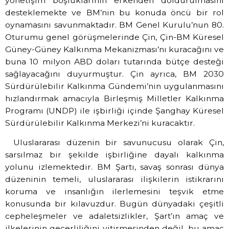
yönetişim boşluklarının erkenden doldurulmasını
desteklemekte ve BM’nin bu konuda öncü bir rol
oynamasını savunmaktadır. BM Genel Kurulu’nun 80.
Oturumu genel görüşmelerinde Çin, Çin-BM Küresel
Güney-Güney Kalkınma Mekanizması’nı kuracağını ve
buna 10 milyon ABD doları tutarında bütçe desteği
sağlayacağını duyurmuştur. Çin ayrıca, BM 2030
Sürdürülebilir Kalkınma Gündemi’nin uygulanmasını
hızlandırmak amacıyla Birleşmiş Milletler Kalkınma
Programı (UNDP) ile işbirliği içinde Şanghay Küresel
Sürdürülebilir Kalkınma Merkezi’ni kuracaktır.
Uluslararası düzenin bir savunucusu olarak Çin,
sarsılmaz bir şekilde işbirliğine dayalı kalkınma
yolunu izlemektedir. BM Şartı, savaş sonrası dünya
düzeninin temeli, uluslararası ilişkilerin istikrarını
koruma ve insanlığın ilerlemesini teşvik etme
konusunda bir kılavuzdur. Bugün dünyadaki çeşitli
cepheleşmeler ve adaletsizlikler, Şart’ın amaç ve
ilkelerinin geçerliliğini yitirmesinden değil, bu amaç