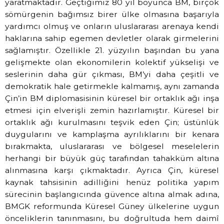
yaratmaktadır. Geçtiğimiz 80 yıl boyunca BM, birçok
sömürgenin bağımsız birer ülke olmasına başarıyla
yardımcı olmuş ve onların uluslararası arenaya kendi
haklarına sahip egemen devletler olarak girmelerini
sağlamıştır. Özellikle 21. yüzyılın başından bu yana
gelişmekte olan ekonomilerin kolektif yükselişi ve
seslerinin daha gür çıkması, BM’yi daha çeşitli ve
demokratik hale getirmekle kalmamış, aynı zamanda
Çin’in BM diplomasisinin küresel bir ortaklık ağı inşa
etmesi için elverişli zemin hazırlamıştır. Küresel bir
ortaklık ağı kurulmasını teşvik eden Çin; üstünlük
duygularını ve kamplaşma ayrılıklarını bir kenara
bırakmakta, uluslararası ve bölgesel meselelerin
herhangi bir büyük güç tarafından tahakküm altına
alınmasına karşı çıkmaktadır. Ayrıca Çin, küresel
kaynak tahsisinin adilliğini henüz politika yapım
sürecinin başlangıcında güvence altına almak adına,
BMGK reformunda Küresel Güney ülkelerine uygun
önceliklerin tanınmasını, bu doğrultuda hem daimî